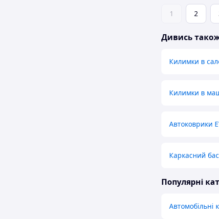
1
2
Дивись тако
Килимки в сал
Килимки в ма
Автоковрики E
Каркасний бас
Популярні кат
Автомобільні 