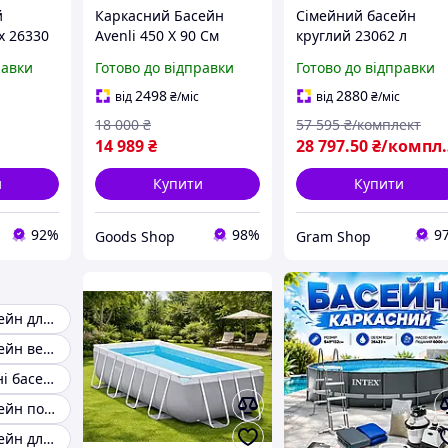
й
Каркасний Басейн
Сімейний басейн
x 26330
Avenli 450 Х 90 См
круглий 23062 л
насос-
Великий Сімейний
Великий басейн
равки
Готово до відправки
Готово до відправки
лкою,
Басейн з Насосом та
дорослий 549x122 cм
Повним Комплектом Об
Каркасні басейни для
2498
2880
від
₴
/міс
від
₴
/міс
єм 12 157 л+Чиста вода
дому дачі відпочинку
18 000
₴
57 595
₴/комплект
без заміни
дітей
14 989
₴
28 797
.50
₴/комплект
и
Купити
Купити
92%
98%
9
Goods Shop
Gram Shop
Каркасний басейн для дорослих
Каркасний басейн великий
Глибокі каркасні басейни
Каркасний басейн повний комплект
Каркасний басейн для дому