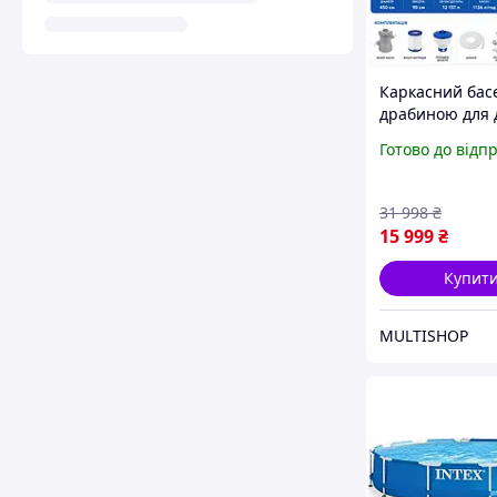
Каркасний басе
драбиною для 
Готовий басейн
Готово до відп
повним компл
Великий басей
всієї родини
31 998
₴
15 999
₴
Купит
MULTISHOP