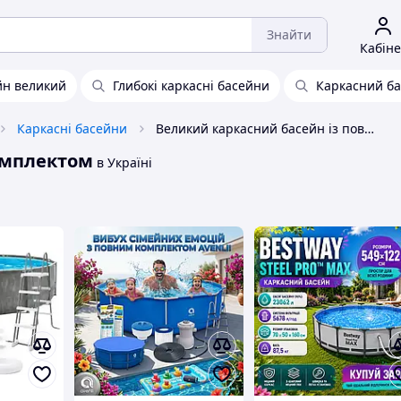
Знайти
Кабіне
йн великий
Глибокі каркасні басейни
Каркасний ба
Каркасні басейни
Великий каркасний басейн із повним комплектом
омплектом
в Україні