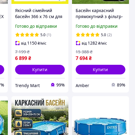
Якісний сімейний
Басейн каркасний
EX
басейн 366 x 76 см для
прямокутний з фільтр-
вулиці, каркасний
насосом ПВХ 2,6х1,6 м
Готово до відправки
Готово до відправки
наливний басейн
Intex Великий для дому
повний комплект з
Тент, підстилка Для
5.0
(1)
5.0
(2)
фільтром
дорослих і дітей
1150
1282
від
₴
/міс
від
₴
/міс
7 199
₴
15 388
₴
6 899
₴
7 694
₴
Купити
Купити
7%
99%
89%
Trendy Mart
Amber