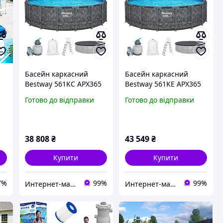
Басейн каркасний
Басейн каркасний
й
Bestway 561KC APX365
Bestway 561KE APX365
Winterproof повний
Winterproof повний
Готово до відправки
Готово до відправки
комплект із системою
комплект із системою
піщаних фільтрів Ø 549
піщаних фільтрів Ø 610
x 132 см
x 132 см
38 808
₴
43 549
₴
Купити
Купити
7%
99%
99%
Интернет-магазин "Intex-ua"
Интернет-магазин "Intex-ua"