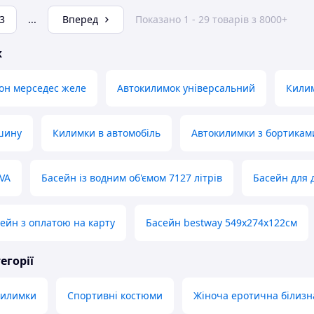
3
...
Вперед
Показано 1 - 29 товарів з 8000+
ж
он мерседес желе
Автокилимок універсальний
Килим
шину
Килимки в автомобіль
Автокилимки з бортикам
VA
Басейн із водним об'ємом 7127 літрів
Басейн для 
ейн з оплатою на карту
Басейн bestway 549х274х122см
егорії
килимки
Спортивні костюми
Жіноча еротична білизна