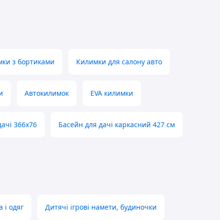
ки з бортиками
Килимки для салону авто
и
Автокилимок
EVA килимки
дачі 366х76
Басейн для дачі каркасний 427 см
 і одяг
Дитячі ігрові намети, будиночки