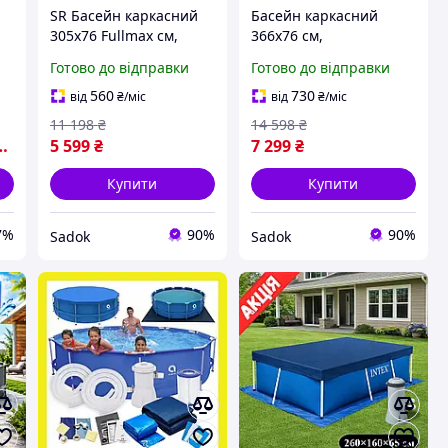
SR Басейн каркасний
Басейн каркасний
305x76 Fullmax см,
366x76 см,
ТРИШАРОВИЙ
ТРИШАРОВИЙ
Готово до відправки
Готово до відправки
АРМОВАНИЙ ПВХ,
АРМОВАНИЙ ПВХ,
великий сімейний
великий сімейний
560
730
від
₴
/міс
від
₴
/міс
басейн для дітей та
басейн для дітей та
11 198
₴
14 598
₴
дорослих, круглий
дорослих, круглий
5 599
₴
7 299
₴
каркасний
каркасний басейн
Купити
Купити
7%
90%
90%
Sadok
Sadok