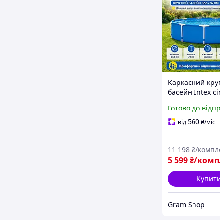
Каркасний кру
басейн Intex с
d=3м ПВХ Вели
Готово до відп
збірний літній
плавання 366х
560
від
₴
/міс
Переносний Д
дорослих і діте
11 198
₴/компл
5 599
₴/комп
Купит
Gram Shop