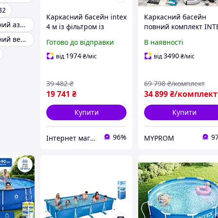
32
Каркасний басейн intex
Каркасний басейн
Басейн каркасний азуро
4 м із фільтром із
повний комплект INT
високоякісного ПВХ
Великий каркасний
Басейн каркасний великий глибокий
Готово до відправки
В наявності
наливного сімейного
басейн для дому з
відпочинку для саду
драбиною і тентом
1974
3490
від
₴
/міс
від
₴
/міс
садиби
Басейн із фільтром
549×132 см
39 482
₴
69 798
₴/комплект
19 741
₴
34 899
₴/комплект
Купити
Купити
96%
9
Інтернет магазин «Tehnos» 🛒 Найкращі ціни! 💯 Швидка відправка! 🚀
MYPROM