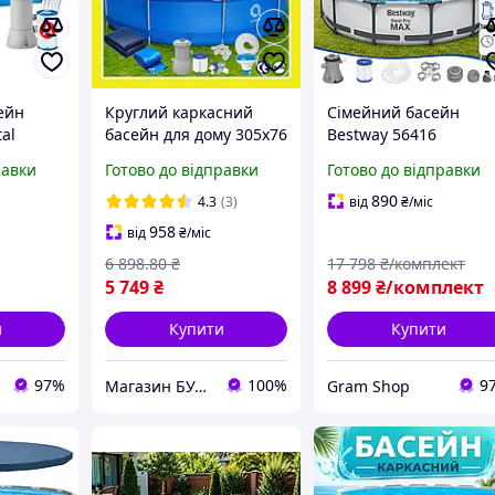
ейн
Круглий каркасний
Сімейний басейн
al
басейн для дому 305х76
Bestway 56416
 см |
Avenli Басейн на
каркасний 366x76 см 
равки
Готово до відправки
Готово до відправки
ний
садову ділянку Великий
фільтр насосом
р-
басейн для всієї
великий круглий
890
4.3
(3)
від
₴
/міс
родини DL
басейн 6473 л для до
958
від
₴
/міс
дачі та подвір я
6 898
.80
₴
17 798
₴/комплект
5 749
₴
8 899
₴/комплект
и
Купити
Купити
97%
100%
9
Магазин БУДИНОК КОМФОРТУ
Gram Shop