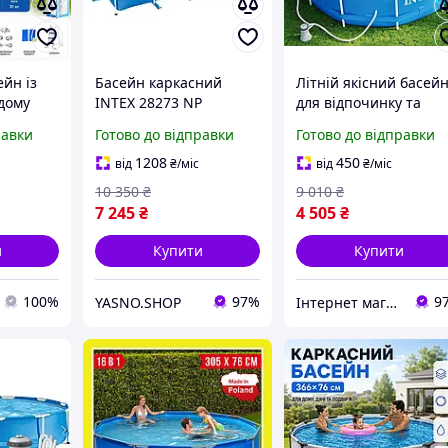
йн із
Басейн каркасний
Літній якісний басей
дому
INTEX 28273 NP
для відпочинку та
 з
Великий басейн для
забави Дитячий
равки
Готово до відправки
Готово до відправки
ектом
всієї родини
каркасний великий
н для
450х220х84 см, 7127 л.
басейн для дому у
1208
450
від
₴
/міс
від
₴
/міс
дворі вуличний
10 350
₴
9 010
₴
7 245
₴
4 505
₴
и
Купити
Купити
100%
97%
9
YASNO.SHOP
Інтернет магазин "Eleven"