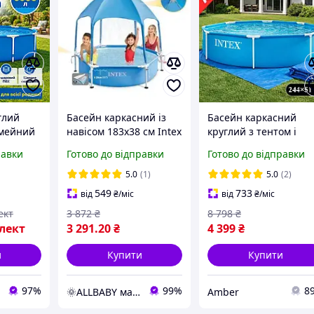
глий
Басейн каркасний із
Басейн каркасний
імейний
навісом 183x38 см Intex
круглий з тентом і
кий
Canopy METAL FRAME
підстилкою 2,4 м Inte
равки
Готово до відправки
Готово до відправки
 для
POOL 28209, душ
ПВХ Великий збірний
76см
сімейний Переносни
5.0
(1)
5.0
(2)
ля
Для дорослих і дітей
549
733
від
₴
/міс
від
₴
/міс
й
ект
3 872
₴
8 798
₴
лект
3 291
.20
₴
4 399
₴
и
Купити
Купити
97%
99%
8
🌞ALLBABY магазин товарів для дітей
Amber