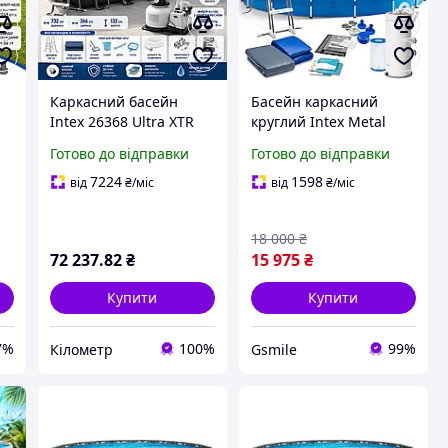
Каркасний басейн
Басейн каркасний
Intex 26368 Ultra XTR
круглий Intex Metal
з
Frame (732х366х132 см,
Frame 28242ND синій
Готово до відправки
Готово до відправки
31 805 л) із пісочним
для саду та дачі
фільтром-
457х122 см повна
7224
1598
від
₴
/міс
від
₴
/міс
му
хлоргенератором та
комплектація
повним набором дл
18 000
₴
72 237
.82
₴
15 975
₴
Купити
Купити
7%
100%
99%
Кілометр
Gsmile