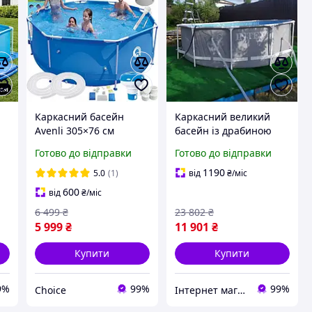
Каркасний басейн
Каркасний великий
Avenli 305×76 см
басейн із драбиною
x
круглий 17 в 1 з
для сім'ї вуличний
Готово до відправки
Готово до відправки
термометром, повний
Басейни з
й
комплект
картриджним фільтром
1190
5.0
(1)
від
₴
/міс
у приватному будинку
600
від
₴
/міс
6 499
₴
23 802
₴
5 999
₴
11 901
₴
Купити
Купити
9%
99%
99%
Choice
Інтернет магазин «Electro Dream» 🛒 Компетентність! Якість товару! Швидка відправка! ✅