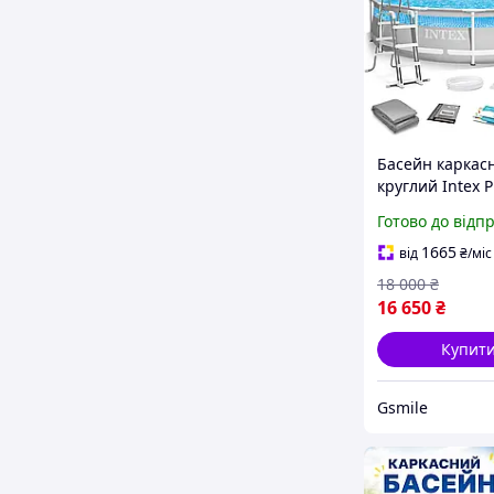
Басейн каркас
круглий Intex 
Frame Clearvie
Готово до відп
сірий для саду 
427х107 см по
1665
від
₴
/міс
комплектація
18 000
₴
16 650
₴
Купит
Gsmile