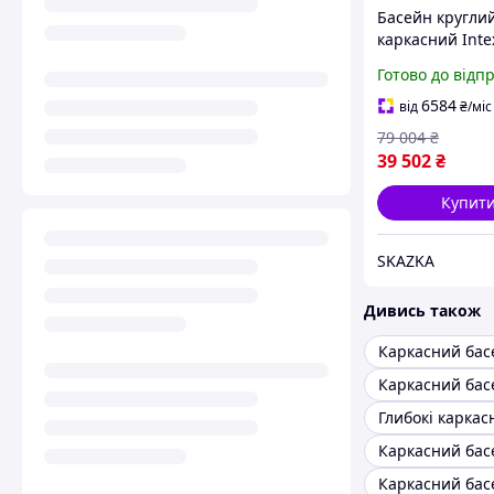
Басейн кругли
каркасний Inte
NP з драбини, 
Готово до відп
фільтр, підсти
тент, у коробці
6584
від
₴
/міс
79 004
₴
39 502
₴
Купит
SKAZKA
Дивись також