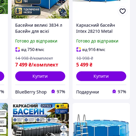
н
Басейни великі 3834 л
Каркасний басейн
Басейн для всієї
Intex 28210 Metal
родини (Високий
Frame | 366х76 см |
Готово до відправки
Готово до відправки
каркасний басейн)
Великий круглий
Мобільні басейни
сімейний басейн
750
916
від
₴
/міс
від
₴
/міс
(Сбірний басейн для
14 998
₴/комплект
10 998
₴
дачі)
7 499
₴/комплект
5 499
₴
Купити
Купити
7%
97%
97%
BlueBerry Shop
Подарунки