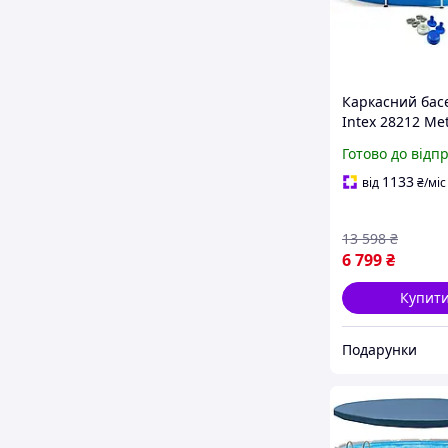
Каркасний бас
Intex 28212 Met
Frame | 366х76
Готово до відп
Великий сімей
басейн з фільт
1133
від
₴
/міс
насосом
13 598
₴
6 799
₴
Купит
Подарунки