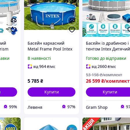
ний
Басейн каркасний
Басейн із драбиною і
Prism
Metal Frame Pool Intex
тентом Intex Дитячи
w 26722
28202 305х76 см із
басейн для дому
равки
В наявності
Готово до відправки
та дачі
фільтром насосом
Великий каркасний
вна
басейн для всієї
964
2660
від
₴
/міс
від
₴
/міс
родини 549×122 см
53 198
₴/комплект
Басейн для дачі
5 785
₴
26 599
₴/комплект
и
Купити
Купити
99%
97%
9
Левеня
Gram Shop