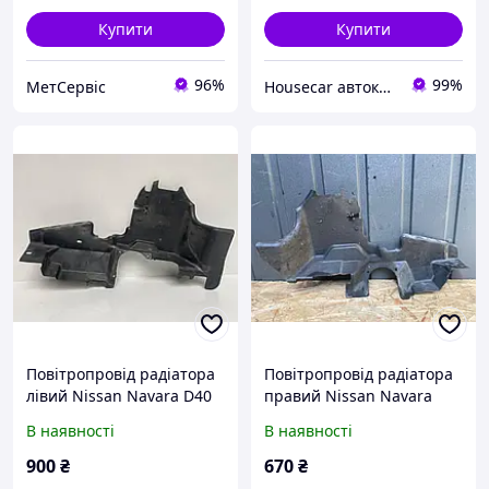
Купити
Купити
96%
99%
МетСервіс
Housecar автокріплення, кліпси склопідйомники
Повітропровід радіатора
Повітропровід радіатора
лівий Nissan Navara D40
правий Nissan Navara
2005 2010 F97227A07
D40 2005 2010 F97225A07
В наявності
В наявності
900
₴
670
₴