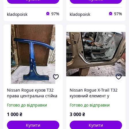
97%
97%
kladopoisk
kladopoisk
Nissan Rogue кузов Т32
Nissan Rogue X-Trail T32
права центральна стійка
кузовний елемент у
батон кузов
кольорі K23 (правий
Готово до відправки
Готово до відправки
поріг, центральна стійка,
передній п'ятак, чобіток)
1 000
₴
3 000
₴
Купити
Купити