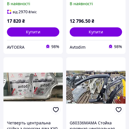
множественные тычки на
G6023EB330 Nissan
В наявності
В наявності
дверном проеме, замята
Pathfinder R51
в задней части на кузове
2970
від
₴
/міс
17 820
₴
12 796
.50
₴
Купити
Купити
98%
98%
AVTOERA
Avtodim
Четверть центральна
G60336MAMA Стойка
стійка з порогом ліва KY0
кузовная центральная