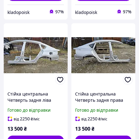
97%
97%
kladopoisk
kladopoisk
Стійка центральна
Стійка центральна
Четверть задня ліва
Четверть задня права
Nissan Altima L33 (2016-
Nissan Altima L33 (2016-
Готово до відправки
Готово до відправки
2019) G8101-9HSAA G6023-
2019) G8100-9HSAA G6022-
9HSAA
9HSAA
2250
2250
від
₴
/міс
від
₴
/міс
13 500
₴
13 500
₴