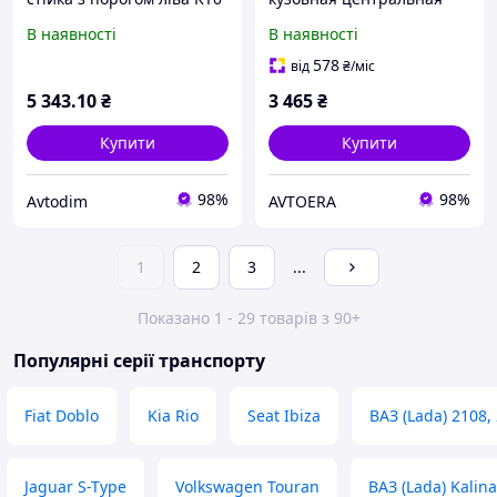
Серебристий G6033JG0MA
левая ROGUE Sport 17-22
В наявності
В наявності
Nissan X-Trail T31 Diesel
вмятина на пороге, на
2007-2014
батоне отрезана
578
від
₴
/міс
5 343
.10
₴
3 465
₴
Купити
Купити
98%
98%
Avtodim
AVTOERA
1
2
3
...
Показано 1 - 29 товарів з 90+
Популярні серії транспорту
Fiat Doblo
Kia Rio
Seat Ibiza
ВАЗ (Lada) 2108,
Jaguar S-Type
Volkswagen Touran
ВАЗ (Lada) Kalina