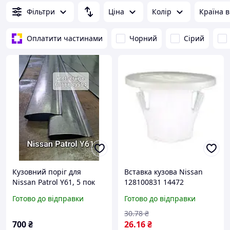
Фільтри
Ціна
Колір
Країна 
Оплатити частинами
Чорний
Сірий
Кузовний поріг для
Вставка кузова Nissan
Nissan Patrol Y61, 5 пок
128100831 14472
(1997-2013 р.)
Готово до відправки
Готово до відправки
30
.78
₴
700
₴
26
.16
₴