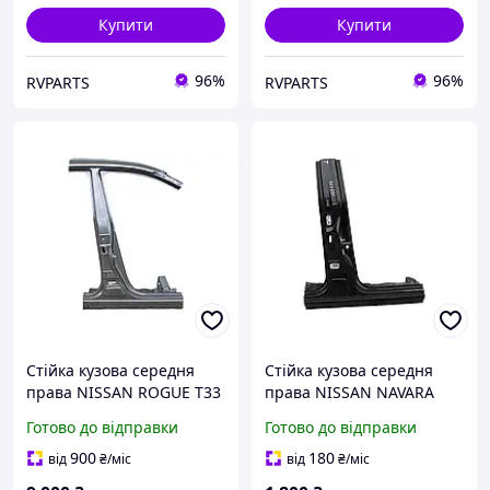
Купити
Купити
96%
96%
RVPARTS
RVPARTS
Стійка кузова середня
Стійка кузова середня
права NISSAN ROGUE T33
права NISSAN NAVARA
2023- 76570-6RF0A
D40 2005-2010
Готово до відправки
Готово до відправки
76530EB330
900
180
від
₴
/міс
від
₴
/міс