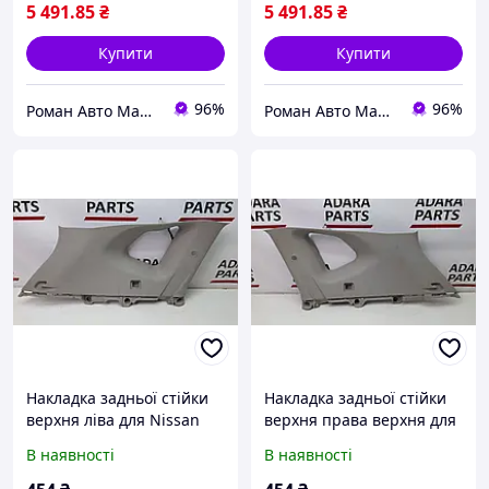
5 491
.85
₴
5 491
.85
₴
Купити
Купити
96%
96%
Роман Авто Маркет
Роман Авто Маркет
Накладка задньої стійки
Накладка задньої стійки
верхня ліва для Nissan
верхня права верхня для
Rogue 2017-2020 (T32
Nissan Rogue 2017-2020
В наявності
В наявності
Restyle rest) (849417FA0A)
(T32 Restyle rest)
(849407FA0A)