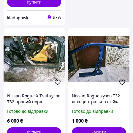
Купити
97%
kladopoisk
Nissan Rogue X-Trail кузов
Nissan Rogue кузов Т32
Т32 правий поріг
ліва центральна стійка
центральна стійка,
батон кузов
Готово до відправки
Готово до відправки
аркаKAD
6 000
₴
1 000
₴
Купити
Купити