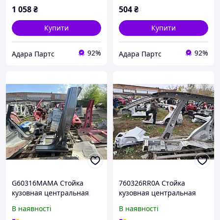
1 058
₴
504
₴
Купити
Купити
92%
92%
Адара Партс
Адара Партс
G60316MAMA Стойка
760326RR0A Стойка
кузовная центральная
кузовная центральная
левая ROGUE Sport 17-22
правая ROGUE 21- на
В наявності
В наявності
вмятины от водительской
кузове