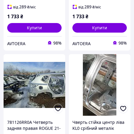
замята в нижней части,
вмятины на кузове, с
царапины на кузове
куском батона
289
289
від
₴
/міс
від
₴
/міс
1 733
₴
1 733
₴
Купити
Купити
98%
98%
AVTOERA
AVTOERA
781126RR0A Четверть
Чверть стійка центр ліва
задняя правая ROGUE 21-
KL0 срібний металік