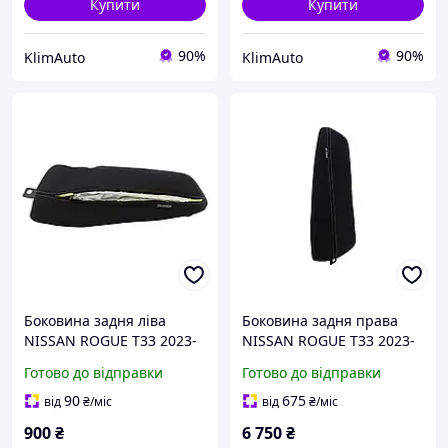
Купити
Купити
90%
90%
KlimAuto
KlimAuto
Боковина задня ліва
Боковина задня права
NISSAN ROGUE T33 2023-
NISSAN ROGUE T33 2023-
(стріляний Airbag) 88660-
(з Airbag) 88610-6RR0A
Готово до відправки
Готово до відправки
6RR0A
90
675
від
₴
/міс
від
₴
/міс
900
₴
6 750
₴