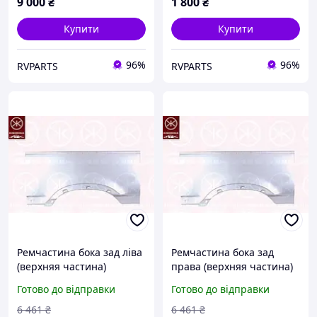
9 000
₴
1 800
₴
Купити
Купити
96%
96%
RVPARTS
RVPARTS
Ремчастина бока зад ліва
Ремчастина бока зад
(верхняя частина)
права (верхняя частина)
(короткая и довга база)
(короткая и довга база)
Готово до відправки
Готово до відправки
Nissan Interstar 03-10
Nissan Interstar 03-10
6 461
₴
6 461
₴