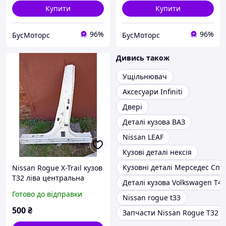
Купити
Купити
96%
96%
БусМоторс
БусМоторс
Дивись також
Ущільнювач
Аксесуари Infiniti
Двері
Деталі кузова ВАЗ
Nissan LEAF
Кузові деталі нексія
Кузовні деталі Мерседес Сп
Nissan Rogue X-Trail кузов
Т32 ліва центральна
Деталі кузова Volkswagen T4
стійка кузова
Готово до відправки
Nissan rogue t33
500
₴
Запчасти Nissan Rogue Т32