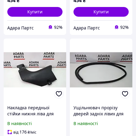
454
₴
454
₴
Купити
Купити
92%
92%
Адара Партс
Адара Партс
Накладка передньої
Ущільнювач прорізу
стійки нижня ліва для
дверей задніх лівих для
Nissan Rogue 2017-2020
Nissan Rogue 2017-2020
В наявності
В наявності
(T32 Restyle rest)
(T32 Restyle rest)
(669017FA2A)
(769244BA0A)
176
від
₴
/міс