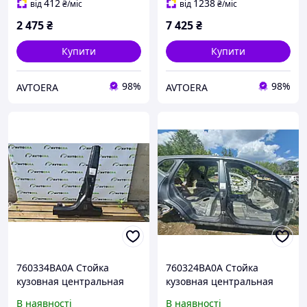
двери отрезана
412
1238
від
₴
/міс
від
₴
/міс
2 475
₴
7 425
₴
Купити
Купити
98%
98%
AVTOERA
AVTOERA
760334BA0A Стойка
760324BA0A Стойка
кузовная центральная
кузовная центральная
левая ROGUE 14-20
правая ROGUE 14-20
В наявності
В наявності