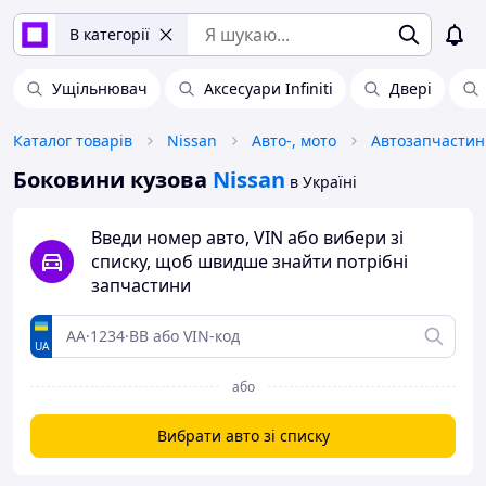
В категорії
Ущільнювач
Аксесуари Infiniti
Двері
Каталог товарів
Nissan
Авто-, мото
Автозапчастин
Боковини кузова
Nissan
в Україні
Введи номер авто, VIN або вибери зі
списку, щоб швидше знайти потрібні
запчастини
UA
або
Вибрати авто зі списку