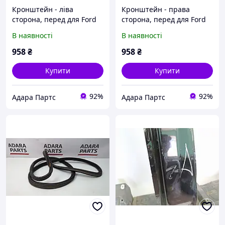
Кронштейн - ліва
Кронштейн - права
сторона, перед для Ford
сторона, перед для Ford
Mustang 2018-2023 (S550
Mustang 2018-2023 (S550
В наявності
В наявності
restyle) (FR3Z63101A03B)
restyle) (FR3Z63101A02B)
958
₴
958
₴
Купити
Купити
92%
92%
Адара Партс
Адара Партс