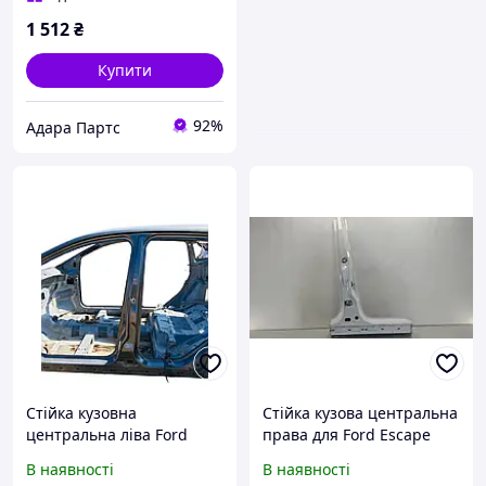
1 512
₴
Купити
92%
Адара Партс
Стійка кузовна
Стійка кузова центральна
центральна ліва Ford
права для Ford Escape
Escape USA 2013-2019
2013-2016 (3rd gen C520)
В наявності
В наявності
оригінал CJ5Z-7824301-A
(CJ5Z7824300A)