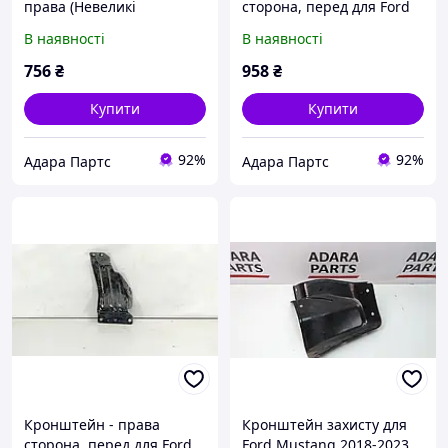
права (Невеликі
сторона, перед для Ford
вм'ятини, є цілі.) для Ford
Mustang 2018-2023 (S550
В наявності
В наявності
Escape 2013-2016 (3rd gen
restyle) (FR3Z63101A03A)
C520) (CJ5Z7824300A)
756
₴
958
₴
Купити
Купити
92%
92%
Адара Партс
Адара Партс
Кронштейн - права
Кронштейн захисту для
сторона, перед для Ford
Ford Mustang 2018-2023