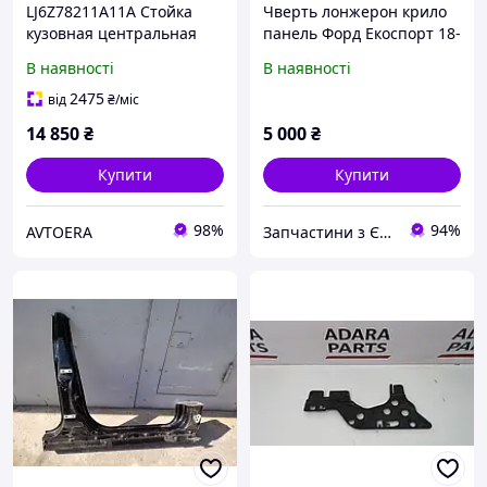
LJ6Z78211A11A Стойка
Чверть лонжерон крило
кузовная центральная
панель Форд Екоспорт 18-
левая ESCAPE MK4 20- с
22р ford ecosport
В наявності
В наявності
задней частью порога на
кузове
2475
від
₴
/міс
14 850
₴
5 000
₴
Купити
Купити
98%
94%
AVTOERA
Запчастини з Європи і США