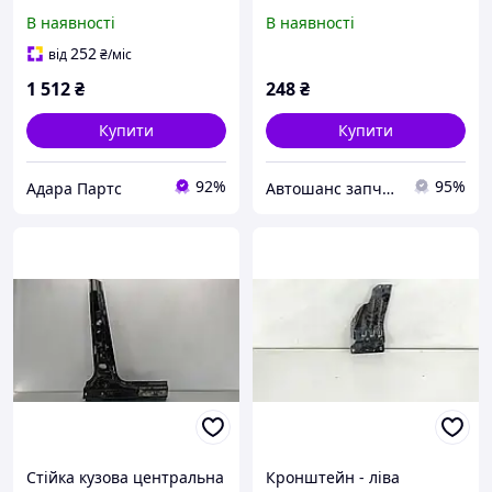
Ford Escape 2013-2016
Berlingo, Peugeot Partner
В наявності
В наявності
(3rd gen C520)
рік 1996-2003
(CJ5Z7824301A)
252
від
₴
/міс
1 512
₴
248
₴
Купити
Купити
92%
95%
Адара Партс
Автошанс запчасти новые и б/у из Европы
Стійка кузова центральна
Кронштейн - ліва