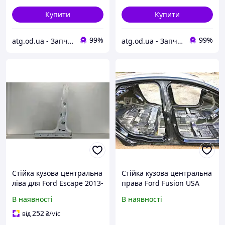
Купити
Купити
99%
99%
atg.od.ua - Запчастини на амереканські авто
atg.od.ua - Запчастини на амереканські авто
Стійка кузова центральна
Стійка кузова центральна
ліва для Ford Escape 2013-
права Ford Fusion USA
2016 (3rd gen C520)
2013-2016 оригінал HS7Z-
В наявності
В наявності
(CJ5Z7824301A)
54211A10-A
252
від
₴
/міс