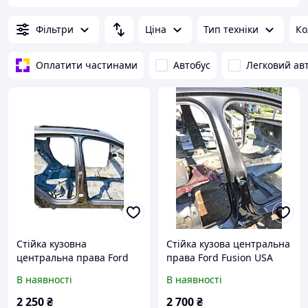
Фільтри
Ціна
Тип техніки
Ко
Оплатити частинами
Автобус
Легковий ав
Стійка кузовна
Стійка кузова центральна
центральна права Ford
права Ford Fusion USA
Escape 2013-2016
2013-2016 оригінал HS7Z-
В наявності
В наявності
54211A10-A
2 250
₴
2 700
₴