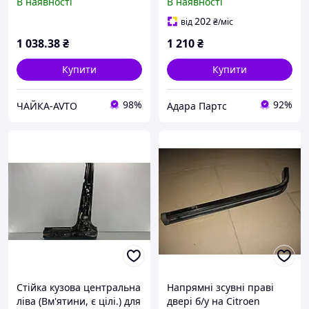
В наявності
В наявності
CM5Z58211A10A , 27180 -
restyle) (CJ5Z7824300A)
8693
202
від
₴
/міс
1 038
.38
₴
1 210
₴
Купити
Купити
98%
92%
ЧАЙКА-AVTO
Адара Партс
Стійка кузова центральна
Напрямні зсувні праві
ліва (Вм'ятини, є цілі.) для
двері б/у на Citroen