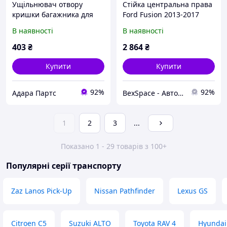
Ущільнювач отвору
Стійка центральна права
кришки багажника для
Ford Fusion 2013-2017
Ford Escape 2020-2022
DS7Z5424300D Ford Fusion
В наявності
В наявності
(CX482) (LJ6Z78404A06G)
DS7Z5424300D
403
₴
2 864
₴
Купити
Купити
92%
92%
Адара Партс
BexSpace - Автозапчастини з США,Китаю та Кореї!
1
2
3
...
Показано 1 - 29 товарів з 100+
Популярні серії транспорту
Zaz Lanos Pick-Up
Nissan Pathfinder
Lexus GS
Citroen C5
Suzuki ALTO
Toyota RAV 4
Hyundai