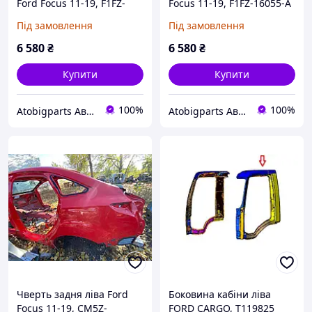
Ford Focus 11-19, F1FZ-
Focus 11-19, F1FZ-16055-A
16054-A
Під замовлення
Під замовлення
6 580
₴
6 580
₴
Купити
Купити
100%
100%
Atobigparts Автозапчастини
Atobigparts Автозапчастини
Чверть задня ліва Ford
Боковина кабіни ліва
Focus 11-19, CM5Z-
FORD CARGO, T119825