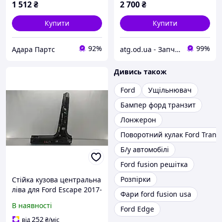
1 512
₴
2 700
₴
Купити
Купити
92%
99%
Адара Партс
atg.od.ua - Запчастини на амереканські авто
Дивись також
Ford
Ущільнювач
Бампер форд транзит
Лонжерон
Поворотний кулак Ford Transi
Б/у автомобілі
Ford fusion решітка
Розпірки
Стійка кузова центральна
ліва для Ford Escape 2017-
Фари ford fusion usa
2019 (3rd gen C520
В наявності
Ford Edge
restyle) (CJ5Z7824301A)
252
від
₴
/міс