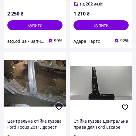
202
від
₴
/міс
2 250
₴
1 210
₴
Купити
Купити
99%
92%
atg.od.ua - Запчастини на амереканські авто
Адара Партс
Центральна стійка кузова
Стійка кузова центральна
Ford Focus 2011, дорест.
права для Ford Escape
2010-2015, Прав.
2017-2019 (3rd gen C520