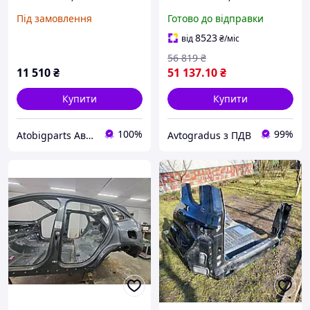
5427841-A
Під замовлення
Готово до відправки
8523
від
₴
/міс
56 819
₴
11 510
₴
51 137
.10
₴
Купити
Купити
100%
99%
Atobigparts Автозапчастини
Avtogradus з ПДВ