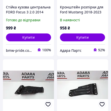
Стійка кузова центральна
Кронштейн розпірки для
FORD Focus 3 2.0 2014
Ford Mustang 2018-2023
прав. (б/у)
(S550 restyle)
Готово до відправки
В наявності
(FR3Z63016A52A)
999
₴
958
₴
Купити
Купити
100%
92%
bmw-pride.com.ua
Адара Партс