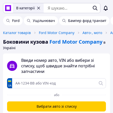
В категорії
Ford
Ущільнювач
Бампер форд транзит
Каталог товарів
Ford Motor Company
Авто-, мото
А
Боковини кузова
Ford Motor Company
в
Україні
Введи номер авто, VIN або вибери зі
списку, щоб швидше знайти потрібні
запчастини
UA
або
Вибрати авто зі списку