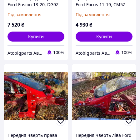
Ford Fusion 13-20, DG9Z-
Ford Focus 11-19, CM5Z-
16054-A
58211A11-A
Під замовлення
Під замовлення
7 520
₴
4 930
₴
Купити
Купити
100%
100%
Atobigparts Автозапчастини
Atobigparts Автозапчастини
Передня чверть права
Передня чверть ліва Ford