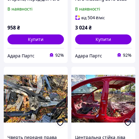
Mustang 2018-2023 (S550
(S550 restyle)
В наявності
В наявності
restyle) (FR3Z63101A02B)
(FR3Z6302000B)
504
від
₴
/міс
958
₴
3 024
₴
Купити
Купити
92%
92%
Адара Партс
Адара Партс
Чверть передня права
Центральна стійка ліва