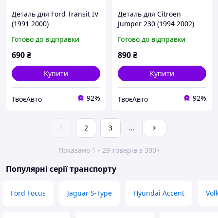
Деталь для Ford Transit IV
Деталь для Citroen
(1991 2000)
Jumper 230 (1994 2002)
Готово до відправки
Готово до відправки
690
₴
890
₴
Купити
Купити
92%
92%
ТвоєАвто
ТвоєАвто
1
2
3
...
Показано 1 - 29 товарів з 300+
Популярні серії транспорту
Ford Focus
Jaguar S-Type
Hyundai Accent
Vol