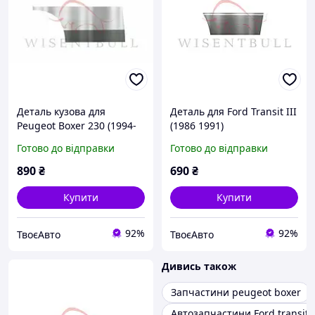
Деталь кузова для
Деталь для Ford Transit III
Peugeot Boxer 230 (1994-
(1986 1991)
2002)
Готово до відправки
Готово до відправки
890
₴
690
₴
Купити
Купити
92%
92%
ТвоєАвто
ТвоєАвто
Дивись також
Запчастини peugeot boxer
Автозапчастини Ford transit