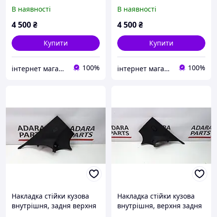
Class W222 '2013-2020
Class W222 '2013-2020
В наявності
В наявності
(Оригінал Б.У.)
(Оригінал Б.У.)
4 500
₴
4 500
₴
Купити
Купити
100%
100%
інтернет магазин Автотюн
інтернет магазин Автотюн
Накладка стійки кузова
Накладка стійки кузова
внутрішня, задня верхня
внутрішня, верхня задня
ліва для Mercedes Benz
для Mercedes Benz C300