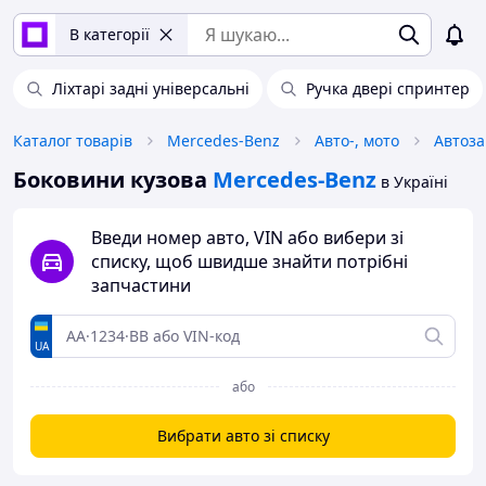
В категорії
Ліхтарі задні універсальні
Ручка двері спринтер
Каталог товарів
Mercedes-Benz
Авто-, мото
Автоз
Боковини кузова
Mercedes-Benz
в Україні
Введи номер авто, VIN або вибери зі
списку, щоб швидше знайти потрібні
запчастини
UA
або
Вибрати авто зі списку