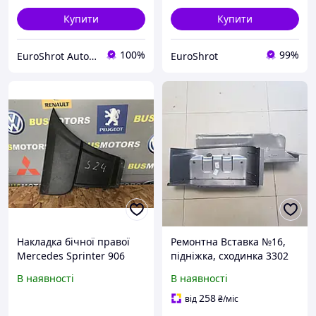
Купити
Купити
100%
99%
EuroShrot AutoMarket
EuroShrot
Накладка бічної правої
Ремонтна Вставка №16,
Mercedes Sprinter 906
підніжка, сходинка 3302
2006-2018 A9066901262
Газель, Соболь, права
В наявності
В наявності
258
від
₴
/міс