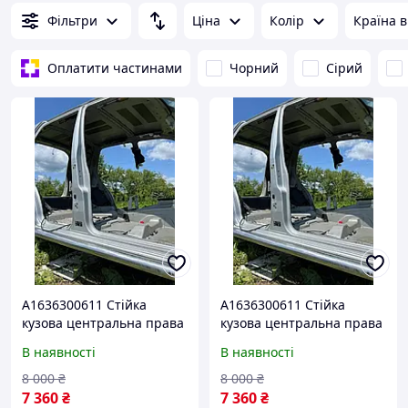
Фільтри
Ціна
Колір
Країна 
Оплатити частинами
Чорний
Сірий
A1636300611 Стійка
A1636300611 Стійка
кузова центральна права
кузова центральна права
Mercedes-Benz W163 ML
Mercedes-Benz W163 ML
В наявності
В наявності
1997-2005
1997-2005
8 000
₴
8 000
₴
7 360
₴
7 360
₴