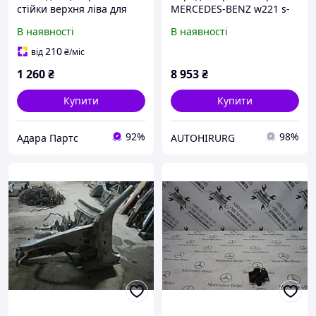
стійки верхня ліва для
MERCEDES-BENZ w221 s-
Mercedes Benz C300 2015-
class
В наявності
В наявності
2018 (W205)
(A20569081039F93)
210
від
₴
/міс
1 260
₴
8 953
₴
Купити
Купити
92%
98%
Адара Партс
AUTOHIRURG