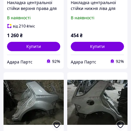
Накладка центральної
Накладка центральної
стійки верхня права для
стійки нижня ліва для
Mercedes Benz C300 2015-
Mercedes Benz C300 2015-
В наявності
В наявності
2018 (W205)
2018 (W205)
(A20569080039F93)
(A20569000259051)
210
від
₴
/міс
1 260
₴
454
₴
Купити
Купити
92%
92%
Адара Партс
Адара Партс