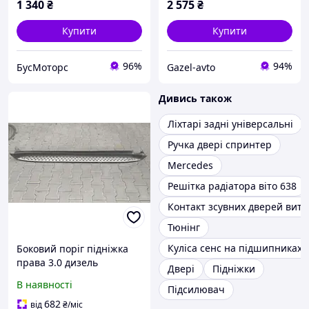
1 340
₴
2 575
₴
Купити
Купити
96%
94%
БусМоторс
Gazel-avto
Дивись також
Ліхтарі задні універсальні
Ручка двері спринтер
Mercedes
Решітка радіатора віто 638
Контакт зсувних дверей вито
Тюнінг
Куліса сенс на підшипниках
Боковий поріг підніжка
права 3.0 дизель
Двері
Підніжки
Mercedes ML W164 2006-
В наявності
Підсилювач
дефект
682
від
₴
/міс