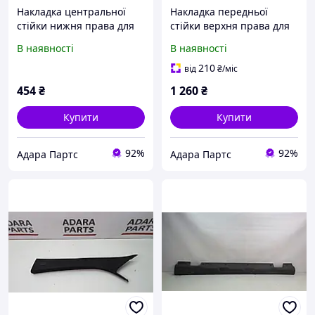
Накладка центральної
Накладка передньої
стійки нижня права для
стійки верхня права для
Mercedes Benz C300 2015-
Mercedes Benz C300 2015-
В наявності
В наявності
2018 (W205)
2018 (W205)
(A20569004259051)
(A20569060019F93)
210
від
₴
/міс
454
₴
1 260
₴
Купити
Купити
92%
92%
Адара Партс
Адара Партс