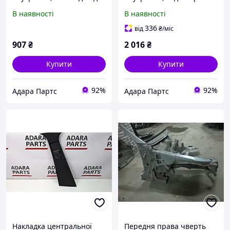
Mercedes Benz C300 2015-
для Mercedes Benz C300
В наявності
В наявності
2018 (W205)
2015-2018 (W205)
(A20569032059051)
(A20569034059051)
336
від
₴
/міс
907
₴
2 016
₴
Купити
Купити
92%
92%
Адара Партс
Адара Партс
Накладка центральної
Передня права чверть