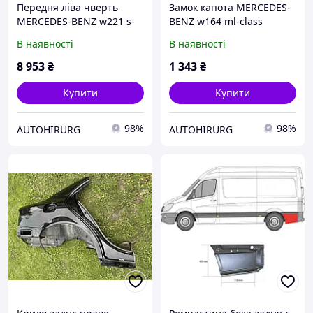
Передня ліва чверть
Замок капота MERCEDES-
MERCEDES-BENZ w221 s-
BENZ w164 ml-class
class
(A2198800160)
В наявності
В наявності
8 953
₴
1 343
₴
Купити
Купити
98%
98%
AUTOHIRURG
AUTOHIRURG