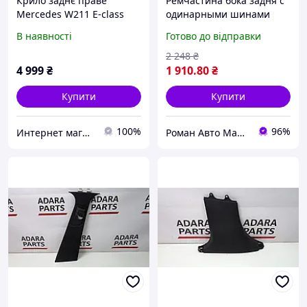
Крило заднє праве
Ремчастина бока задня с
Mercedes W211 E-class
одинарными шинами
левая Mercedes-Benz
В наявності
Готово до відправки
Sprinter 06-13
2 248
₴
4 999
₴
1 910
.80
₴
Купити
Купити
100%
96%
Интернет магазин sv_17
Роман Авто Маркет