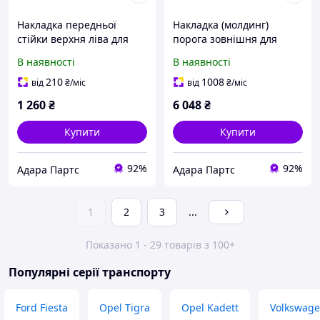
Накладка передньої
Накладка (молдинг)
стійки верхня ліва для
порога зовнішня для
Mercedes Benz C300 2015-
Mercedes Benz GLA 2017-
В наявності
В наявності
2018 (W205)
2019 (X156) (A1566980954)
(A20569059019F93)
210
1008
від
₴
/міс
від
₴
/міс
1 260
₴
6 048
₴
Купити
Купити
92%
92%
Адара Партс
Адара Партс
1
2
3
...
Показано 1 - 29 товарів з 100+
Популярні серії транспорту
Ford Fiesta
Opel Tigra
Opel Kadett
Volkswage