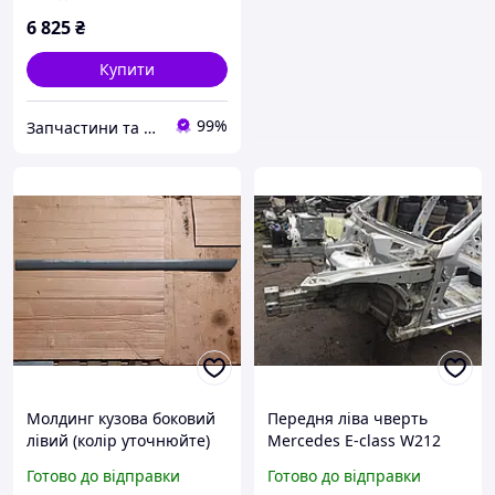
6 825
₴
Купити
99%
Запчастини та обладнання
Молдинг кузова боковий
Передня ліва чверть
лівий (колір уточнюйте)
Mercedes E-class W212
A6386983332 638
A2126203300
Готово до відправки
Готово до відправки
Мерседес Віто