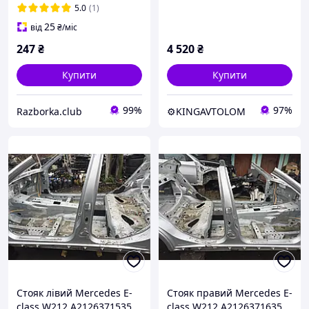
5.0
(1)
25
від
₴
/міс
247
₴
4 520
₴
Купити
Купити
99%
97%
Razborka.club
⚙️KINGAVTOLOM
Стояк лівий Mercedes E-
Стояк правий Mercedes E-
class W212 A2126371535
class W212 A2126371635