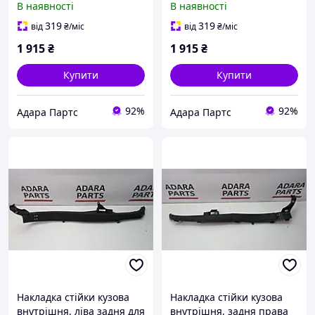
В наявності
В наявності
C300 2015-2018 (W205)
2015-2018 (W205)
(A20569027269F93)
(A20569028269F93)
319
319
від
₴
/міс
від
₴
/міс
1 915
₴
1 915
₴
Купити
Купити
92%
92%
Адара Партс
Адара Партс
Накладка стійки кузова
Накладка стійки кузова
внутрішня, ліва задня для
внутрішня, задня права