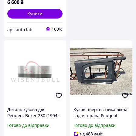
6 600
₴
Купити
100%
aps.auto.lab
Деталь кузова для
Кузов чверть стійка вікна
Peugeot Boxer 230 (1994-
задня права Peugeot
2002), Права, Оцинкована
Traveller (2016-2021)
Готово до відправки
Готово до відправки
сталь 1.2 mm
1613590080 9808248480
488
від
₴
/міс