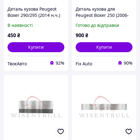
Деталь кузова Peugeot
Деталь кузова для
Boxer 290/295 (2014 н.ч.)
Peugeot Boxer 250 (2006-
2014), Ліва + Права,
В наявності
Готово до відправки
Оцинкована сталь 1.2 mm
450
₴
900
₴
Купити
Купити
92%
90%
ТвоєАвто
Fix Auto