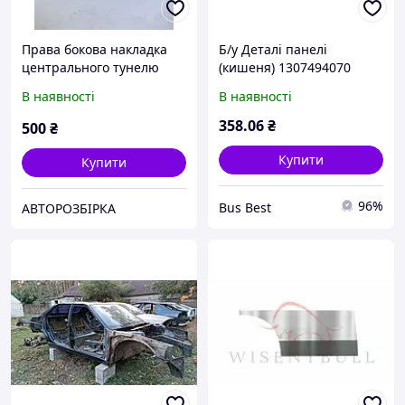
Права бокова накладка
Б/у Деталі панелі
центрального тунелю
(кишеня) 1307494070
Peugeot 3008
Peugeot Boxer III/Пежо
В наявності
В наявності
Боксер
358
.06
₴
500
₴
Купити
Купити
96%
Bus Best
АВТОРОЗБІРКА