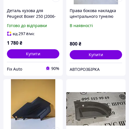
Деталь кузова для
Права бокова накладка
Peugeot Boxer 250 (2006-
центрального тунелю
2014), Ліва + Права,
Peugeot 3008
Готово до відправки
В наявності
Матеріал Оцинкована
сталь 1.2 mm
297
від
₴
/міс
1 780
₴
800
₴
Купити
Купити
90%
Fix Auto
АВТОРОЗБІРКА