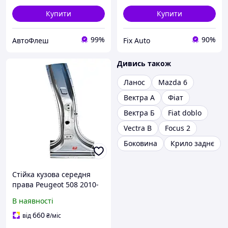
Купити
Купити
99%
90%
АвтоФлеш
Fix Auto
Дивись також
Ланос
Mazda 6
Вектра А
Фіат
Вектра Б
Fiat doblo
Vectra B
Focus 2
Боковина
Крило заднє
Стійка кузова середня
права Peugeot 508 2010-
2014
В наявності
660
від
₴
/міс