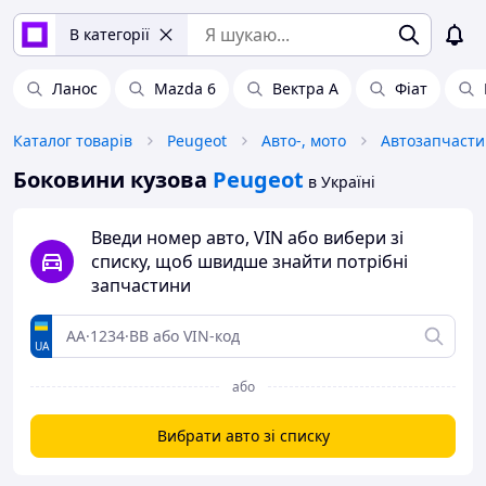
В категорії
Ланос
Mazda 6
Вектра А
Фіат
Каталог товарів
Peugeot
Авто-, мото
Автозапчаст
Боковини кузова
Peugeot
в Україні
Введи номер авто, VIN або вибери зі
списку, щоб швидше знайти потрібні
запчастини
UA
або
Вибрати авто зі списку