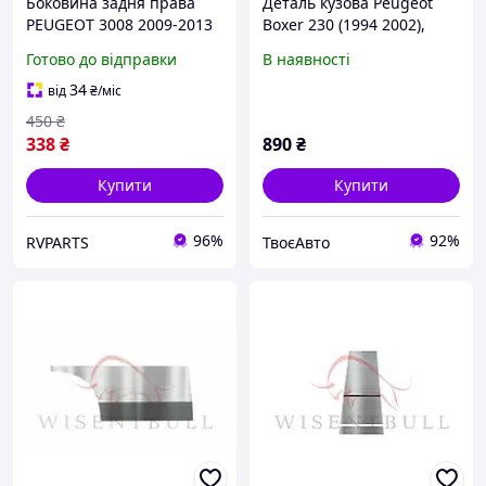
Боковина задня права
Деталь кузова Peugeot
PEUGEOT 3008 2009-2013
Boxer 230 (1994 2002),
8893EQ
Лівий
Готово до відправки
В наявності
34
від
₴
/міс
450
₴
338
₴
890
₴
Купити
Купити
96%
92%
RVPARTS
ТвоєАвто