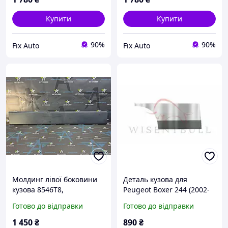
Купити
Купити
90%
90%
Fix Auto
Fix Auto
Молдинг лівої боковини
Деталь кузова для
кузова 8546T8,
Peugeot Boxer 244 (2002-
1306606070 Peugeot
2006), Права, Матеріал
Готово до відправки
Готово до відправки
Boxer, Fiat Ducato, Citroen
Оцинкована сталь 1.2 mm
Jumper (14-19)
1 450
₴
890
₴