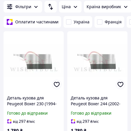
Фільтри
Ціна
Країна виробник
Оплатити частинами
Україна
Франція
Деталь кузова для
Деталь кузова для
Peugeot Boxer 230 (1994-
Peugeot Boxer 244 (2002-
2002), Ліва + Права,
2006), Ліва + Права,
Готово до відправки
Готово до відправки
Оцинкована сталь 1.2 mm
Матеріал Оцинкована
сталь 1.2 mm
297
297
від
₴
/міс
від
₴
/міс
1 780
₴
1 780
₴