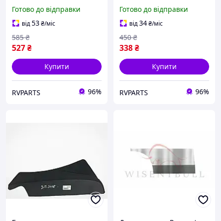
8852HZ
8893ER
Готово до відправки
Готово до відправки
53
34
від
₴
/міс
від
₴
/міс
585
₴
450
₴
527
₴
338
₴
Купити
Купити
96%
96%
RVPARTS
RVPARTS