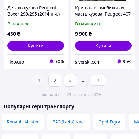
Деталь кузова Peugeot
Криша автомобильная,
Boxer 290/295 (2014 н.ч.)
часть кузова, Peugeot 407
SW
В наявності
В наявності
450
₴
9 900
₴
Купити
Купити
90%
95%
Fix Auto
siverski.com
1
2
3
...
Показано 1 - 29 товарів з 80+
Популярні серії транспорту
Renault Master
ВАЗ (Lada) Niva
Opel Tigra
Me