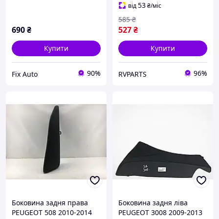
53
від
₴
/міс
585
₴
690
₴
527
₴
Купити
Купити
90%
96%
Fix Auto
RVPARTS
Боковина задня права
Боковина задня ліва
PEUGEOT 508 2010-2014
PEUGEOT 3008 2009-2013