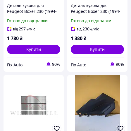
Деталь кузова для
Деталь кузова для
Peugeot Boxer 230 (1994-
Peugeot Boxer 230 (1994-
2002), Ліва + Права,
2002), Ліва + Права,
Готово до відправки
Готово до відправки
Оцинкована сталь 1.2 mm
Оцинкована сталь 1.2 mm
297
230
від
₴
/міс
від
₴
/міс
1 780
₴
1 380
₴
Купити
Купити
90%
90%
Fix Auto
Fix Auto