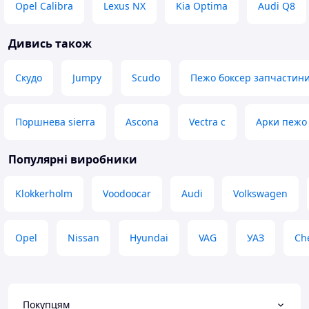
Opel Calibra
Lexus NX
Kia Optima
Audi Q8
Дивись також
Скудо
Jumpy
Scudo
Пежо боксер запчастин
Поршнева sierra
Ascona
Vectra c
Арки пежо
Популярні виробники
Klokkerholm
Voodoocar
Audi
Volkswagen
Opel
Nissan
Hyundai
VAG
УАЗ
Ch
Покупцям