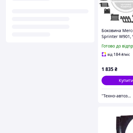
Боковина Merc
Sprinter W901,
W903, W904, W
Готово до відп
(1995-2006), VW 
(1996-2006) за
184
від
₴
/міс
права (3546606
1 835
₴
Купит
"Технo-автозапчастини" ВАЗ, ГАЗ, Daewoo, Chevrolet, ГБО