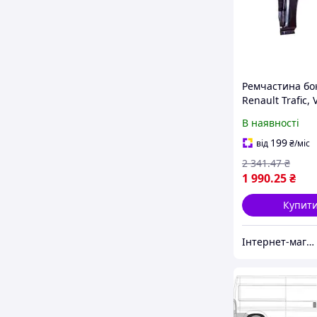
Ремчастина бо
Renault Trafic, 
задня ліва (пе
В наявності
частина) (корот
KLOKKER FP508
199
від
₴
/міс
2 341
.47
₴
1 990
.25
₴
Купит
Інтернет-магазин Prokuzov