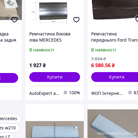
адка
Ремчастина бокова
Ремчастина
а задня
ліва MERCEDES
переднього Ford Trans
ito /
SPRINTER 96-06 Оплата
ліва 86-00 (Klokerholm
В наявності
В наявності
g (2003-
на рахунок-Наложки
висота 106 см
olm
немає
7 834
₴
1 927
₴
6 580
.56
₴
Купити
Купити
и
100%
8
АutoExpert автомагазин в Вінниці
ФОП Інтернет магазин Kyzov-plus .
ercedes
es w210
en LT