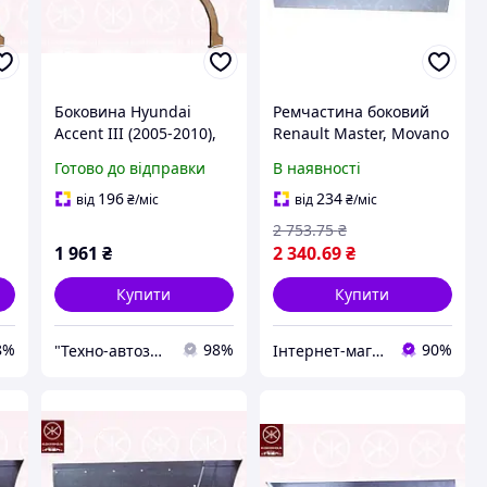
Боковина Hyundai
Ремчастина боковий
Accent III (2005-2010),
Renault Master, Movano
Kia Rio II (2005-2011)
1998 2003, задній
Готово до відправки
В наявності
а
колісна арка ремонтна
правий нижній, висота
панель (3278582)
35 см. KLOKKER
196
234
від
₴
/міс
від
₴
/міс
FP5088152
2 753
.75
₴
1 961
₴
2 340
.69
₴
Купити
Купити
8%
98%
90%
"Технo-автозапчастини" ВАЗ, ГАЗ, Daewoo, Chevrolet, ГБО
Інтернет-магазин Prokuzov