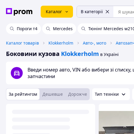
Каталог
В категорії
Пороги т4
Mercedes
Тюнінг Mercedes w21
Каталог товарів
Klokkerholm
Авто-, мото
Автозап
Боковини кузова
Klokkerholm
в Україні
Введи номер авто, VIN або вибери зі списку
запчастини
За рейтингом
Дешевше
Дорожче
Тип техніки