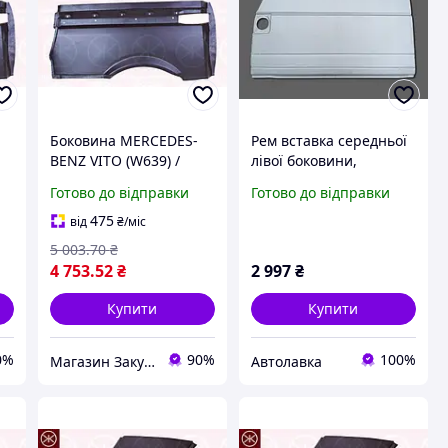
Боковина MERCEDES-
Рем вставка середньої
BENZ VITO (W639) /
лівої боковини,
NO
MERCEDES-BENZ VIANO
зовнішня ,висока,
Готово до відправки
Готово до відправки
(W639) 2003-2014 г.
VOLKSWAGEN
TRANSPORTER T4,
475
від
₴
/міс
Фольксваген
5 003
.70
₴
Транспортер Т4, 1990 -
4 753
.52
₴
2 997
₴
2003 р
Купити
Купити
0%
90%
100%
Магазин Закупівля
Автолавка