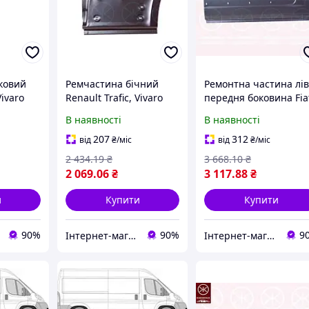
ковий
Ремчастина бічний
Ремонтна частина лі
Vivaro
Renault Trafic, Vivaro
передня боковина Fia
редня
задній лівий (передня
Ducato 250, Citroen
В наявності
В наявності
ка база)
частина) (довга база)
Jumper, Peugeot Boxe
9561
KLOKKER FP5089563
(2006-2014) довга база
207
312
від
₴
/міс
від
₴
/міс
2 434
.19
₴
3 668
.10
₴
2 069
.06
₴
3 117
.88
₴
и
Купити
Купити
90%
90%
9
Інтернет-магазин Prokuzov
Інтернет-магазин Prokuzov