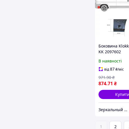
Боковина Klok
KK 2097602
В наявності
87
від
₴
/міс
971
.90
₴
874
.71
₴
Купит
Зеркальный элемент
1
2