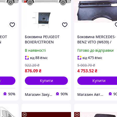
GEOT
Боковина PEUGEOT
Боковина MERCEDES-
N
BOXER/CITROEN
BENZ VITO (W639) /
UCATO
JUMPER/FIAT DUCATO
MERCEDES-BENZ VIA
В наявності
Готово до відправки
(250_) 2005- г.
(W639) 2003-2014 г.
88
475
від
₴
/міс
від
₴
/міс
922
.20
₴
5 003
.70
₴
876
.09
₴
4 753
.52
₴
и
Купити
Купити
90%
90%
9
Магазин Закупівля
Магазин Авто Швидкість