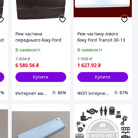
Рем частина
Рем частину лівого
it
переднього боку Ford
боку Ford Transit 00-13
)
Transit ліва 86-00
(Klokerholm)
В наявності
В наявності
(Klokkerholm) висота
106 см
7 834
₴
1 938
₴
6 580
.56
₴
1 627
.92
₴
Купити
Купити
7%
86%
87%
Интернет магазин "КУЗОВ-ЦЕНТР"
ФОП Інтернет магазин Kyzov-plus .