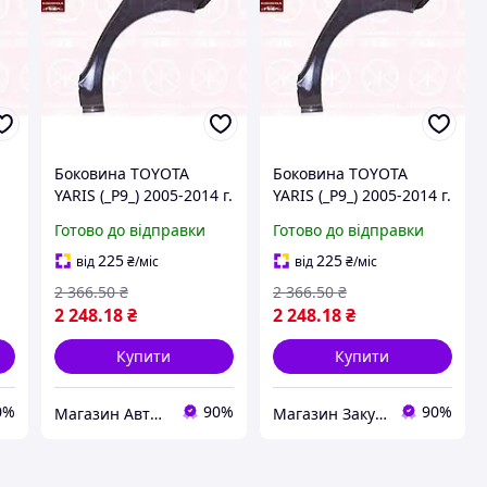
m
Боковина TOYOTA
Боковина TOYOTA
YARIS (_P9_) 2005-2014 г.
YARIS (_P9_) 2005-2014 г.
Готово до відправки
Готово до відправки
225
225
від
₴
/міс
від
₴
/міс
2 366
.50
₴
2 366
.50
₴
2 248
.18
₴
2 248
.18
₴
Купити
Купити
0%
90%
90%
Магазин Авто Швидкість
Магазин Закупівля