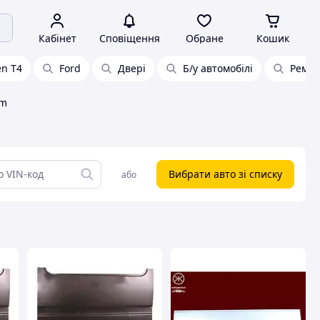
Кабінет
Сповіщення
Обране
Кошик
en T4
Ford
Двері
Б/у автомобілі
Ремко
lm
Вибрати авто зі списку
або