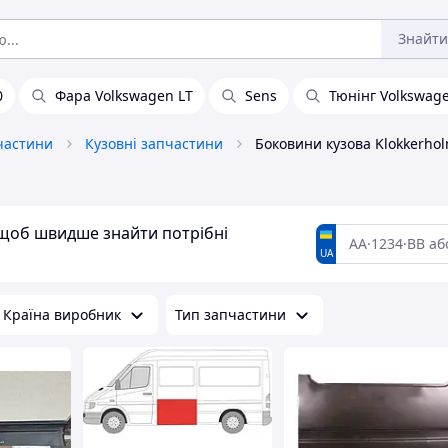
Знайти
0
Фара Volkswagen LT
Sens
Тюнінг Volkswag
частини
Кузовні запчастини
Боковини кузова Klokkerho
, щоб швидше знайти потрібні
UA
Країна виробник
Тип запчастини