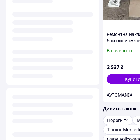
Ремонтна накл
боковини кузов
ліва Mercedes V
В наявності
Viano W639 Lon
2014) Klokkerh
3542013
2 537
₴
Купит
AVTOMANIA
Дивись також
Пороги т4
M
Тюнінг Merced
Фара Volkswag