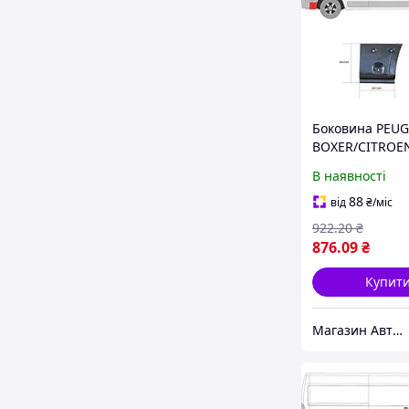
Боковина PEU
BOXER/CITROE
JUMPER/FIAT D
В наявності
(250_) 2005- г.
88
від
₴
/міс
922
.20
₴
876
.09
₴
Купит
Магазин Авто Швидкість