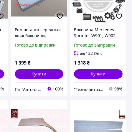
ї
Рем вставка середньої
Боковина Mercedes
лівої боковини,
Sprinter W901, W902,
зовнішня ,нижня
W903, W904, W905
Готово до відправки
Готово до відправки
частина, MERCEDES
(1995-2006), VW LT II
SPRINTER, Мерседес
(1996-2006) задня ліва
132
від
₴
/міс
.
Спринтер,1995-2006 р.
(3546603)
1 399
₴
1 318
₴
Купити
Купити
9%
100%
98%
Пп "Авто-сток"
"Технo-автозапчастини" ВАЗ, ГАЗ, Daewoo, Chevrolet, ГБО