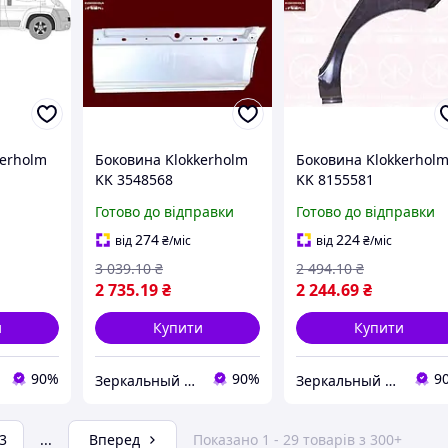
kerholm
Боковина Klokkerholm
Боковина Klokkerhol
KK 3548568
KK 8155581
Готово до відправки
Готово до відправки
274
224
від
₴
/міс
від
₴
/міс
3 039
.10
₴
2 494
.10
₴
2 735
.19
₴
2 244
.69
₴
и
Купити
Купити
90%
90%
9
Зеркальный элемент
Зеркальный элемент
3
...
Вперед
Показано 1 - 29 товарів з 300+