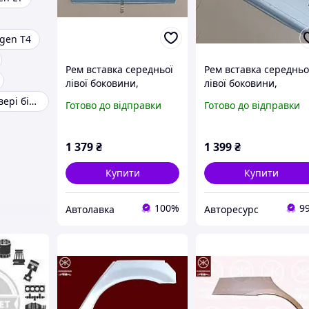
gen T4
Рем вставка середньої
Рем вставка середньо
лівої боковини,
лівої боковини,
зовнішня ,нижня
зовнішня ,нижня
Ремкомплект двері бічної спринтер
Готово до відправки
Готово до відправки
частина, MERCEDES
частина, MERCEDES
SPRINTER, Мерседес
SPRINTER, Мерседес
Спринтер,1995-2006 р.
Спринтер,1995-2006 р
1 379
₴
1 399
₴
Купити
Купити
100%
9
Автолавка
Авторесурс