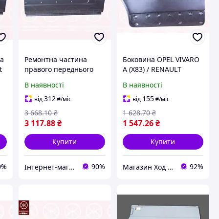
ва
Ремонтна частина
Боковина OPEL VIVARO
t
правого переднього
A (X83) / RENAULT
боку Fiat Ducato 250,
TRAFIC (EL) / NISSAN
В наявності
В наявності
r
Citroen Jumper, Peugeot
PRIMASTAR (X83) 2001-
 -
Boxer (2006-2014) довга
2014 г.
312
155
від
₴
/міс
від
₴
/міс
база
3 668
.10
₴
1 628
.70
₴
3 117
.88
₴
1 547
.26
₴
Купити
Купити
0%
90%
92%
Інтернет-магазин Prokuzov
Магазин Ход Авто