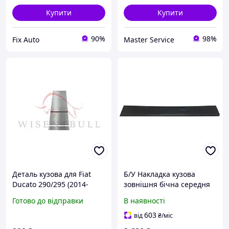
Купити
Купити
90%
98%
Fix Auto
Master Service
Деталь кузова для Fiat
Б/У Накладка кузова
Ducato 290/295 (2014-
зовнішня бічна середня
2024), Ліва + Права,
ліва 735684303 Fiat
Готово до відправки
В наявності
Матеріал Оцинкована
Ducato 14-, Peugeot Boxer
сталь 1.2 mm
14-
603
від
₴
/міс