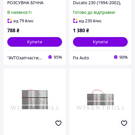
РОЗСУВНА БІЧНА
Ducato 230 (1994-2002),
ВІДЕСКА ВНИЗ
Ліва + Права,
В наявності
Готово до відправки
Оцинкована сталь 1.2 mm
79
230
від
₴
/міс
від
₴
/міс
788
₴
1 380
₴
Купити
Купити
95%
90%
"AVTOзапчастини" Інтернет магазин автозапчастин та аксесуарів
Fix Auto