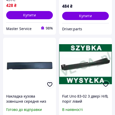
II / Jumper I / Boxer I,
428
₴
484
₴
Купити
Купити
98%
Master Service
Driver.parts
Накладка кузова
Fiat Uno 83-02 3 двері Н/В,
зовнішня середня низ
поріг лівий
735437924 Fiat Ducato 06-
Готово до відправки
В наявності
14 (735437924)