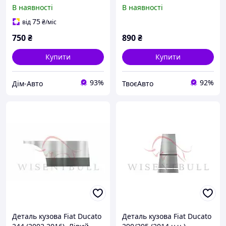
ВІДЕСКА ВНИЗ
В наявності
В наявності
75
від
₴
/міс
750
₴
890
₴
Купити
Купити
93%
92%
Дім-Авто
ТвоєАвто
Деталь кузова Fiat Ducato
Деталь кузова Fiat Ducato