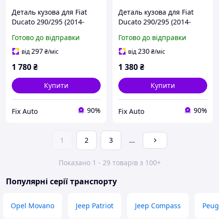
Деталь кузова для Fiat
Деталь кузова для Fiat
Ducato 290/295 (2014-
Ducato 290/295 (2014-
2024), Ліва + Права,
2024), Ліва + Права,
Готово до відправки
Готово до відправки
Оцинкована сталь 1.2 mm
Матеріал Оцинкована
сталь 1.2 mm
297
230
від
₴
/міс
від
₴
/міс
1 780
₴
1 380
₴
Купити
Купити
90%
90%
Fix Auto
Fix Auto
1
2
3
...
Показано 1 - 29 товарів з 100+
Популярні серії транспорту
Opel Movano
Jeep Patriot
Jeep Compass
Peug