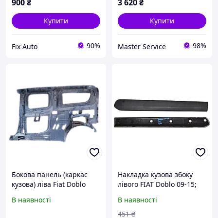
900
₴
3 620
₴
Купити
Купити
90%
98%
Fix Auto
Master Service
Бокова панель (каркас
Накладка кузова збоку
кузова) ліва Fiat Doblo
лівого FIAT Doblo 09-15;
51975220 51841612
OPEL Combo D 11-18
В наявності
В наявності
(735497897, 735461484)
735497897
451
₴