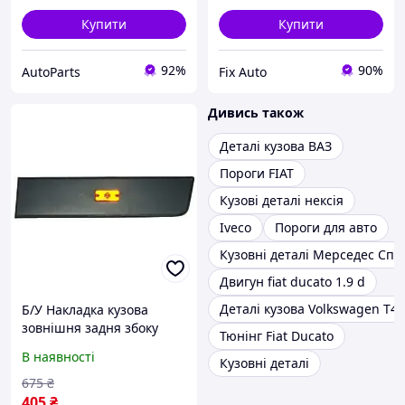
Купити
Купити
92%
90%
AutoParts
Fix Auto
Дивись також
Деталі кузова ВАЗ
Пороги FIAT
Кузові деталі нексія
Iveco
Пороги для авто
Кузовні деталі Мерседес Сп
Двигун fiat ducato 1.9 d
Деталі кузова Volkswagen T4
Б/У Накладка кузова
зовнішня задня збоку
Тюнінг Fiat Ducato
лівого 1306612070 Fiat
В наявності
Кузовні деталі
Ducato 06-14, Peugeot
Boxer 06-14
675
₴
405
₴