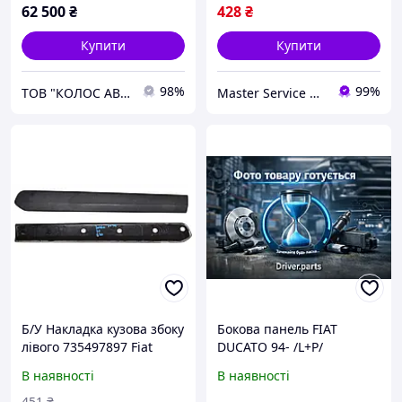
62 500
₴
428
₴
Купити
Купити
98%
99%
ТОВ "КОЛОС АВТО"
Master Service Львів
Б/У Накладка кузова збоку
Бокова панель FIAT
лівого 735497897 Fiat
DUCATO 94- /L+P/
Doblo 09-15, Opel Combo
BOXER,JUMPER /MAXI/
В наявності
В наявності
D 11-18 (735497897,
/50X30 CM/ /ZA SЈUPKAMI
735461484)
DRZWI/ /OCYNK/ | Ducato
451
₴