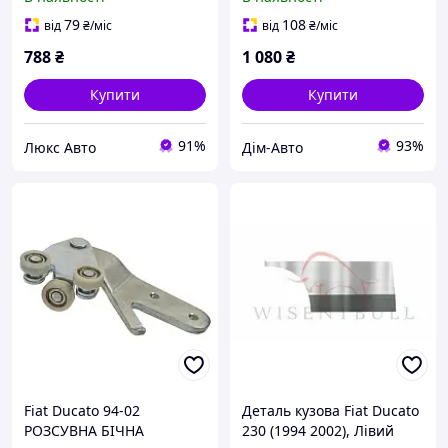
79
108
від
₴
/міс
від
₴
/міс
788
₴
1 080
₴
Купити
Купити
91%
93%
Люкс Авто
Дім-Авто
Fiat Ducato 94-02
Деталь кузова Fiat Ducato
РОЗСУВНА БІЧНА
230 (1994 2002), Лівий