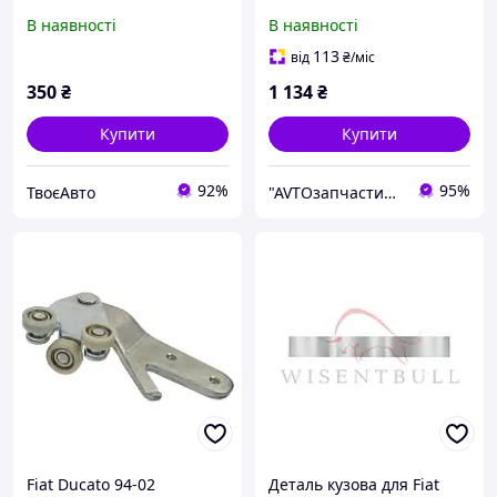
В наявності
В наявності
113
від
₴
/міс
350
₴
1 134
₴
Купити
Купити
92%
95%
ТвоєАвто
"AVTOзапчастини" Інтернет магазин автозапчастин та аксесуарів
Fiat Ducato 94-02
Деталь кузова для Fiat