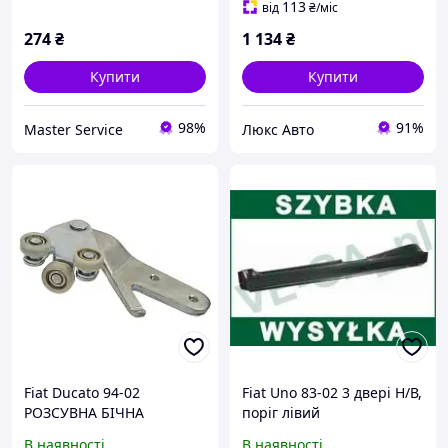
113
від
₴
/міс
274
₴
1 134
₴
Купити
Купити
98%
91%
Master Service
Люкс Авто
Fiat Ducato 94-02
Fiat Uno 83-02 3 двері Н/В,
РОЗСУВНА БІЧНА
поріг лівий
ВІДЕСКА ВНИЗ
В наявності
В наявності