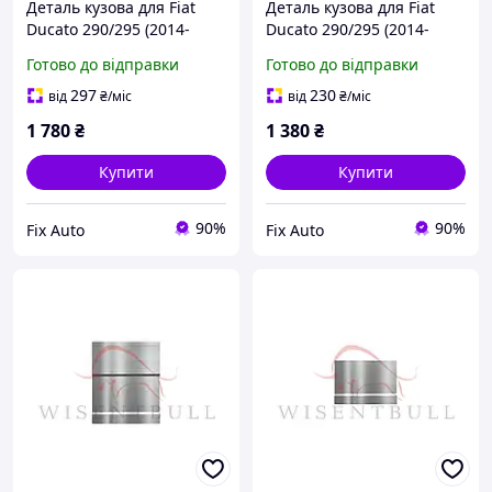
Деталь кузова для Fiat
Деталь кузова для Fiat
Ducato 290/295 (2014-
Ducato 290/295 (2014-
2024), Ліва + Права,
2024), Ліва + Права,
Готово до відправки
Готово до відправки
Матеріал Оцинкована
Оцинкована сталь 1.2 mm
сталь 1.2 mm
297
230
від
₴
/міс
від
₴
/міс
1 780
₴
1 380
₴
Купити
Купити
90%
90%
Fix Auto
Fix Auto