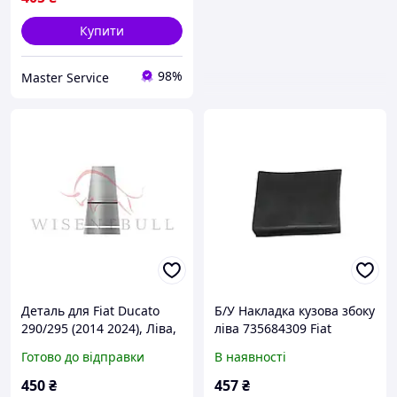
Купити
98%
Master Service
Деталь для Fiat Ducato
Б/У Накладка кузова збоку
290/295 (2014 2024), Ліва,
ліва 735684309 Fiat
Оцинкована сталь 1.2 mm
Ducato 06-14, Peugeot
Готово до відправки
В наявності
Boxer 06-14
450
₴
457
₴