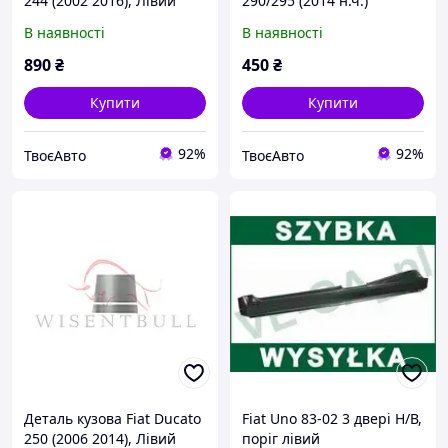
244 (2002 2016), Лівий
290/295 (2014 н.ч.)
В наявності
В наявності
890
₴
450
₴
Купити
Купити
92%
92%
ТвоєАвто
ТвоєАвто
Деталь кузова Fiat Ducato
Fiat Uno 83-02 3 двері Н/В,
250 (2006 2014), Лівий
поріг лівий