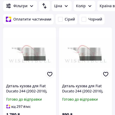
Фільтри
Ціна
Колір
Країна 
Оплатити частинами
Сірий
Чорний
Деталь кузова для Fiat
Деталь кузова для Fiat
Ducato 244 (2002-2016),
Ducato 244 (2002-2016),
Ліва + Права,
Права, Матеріал
Готово до відправки
Готово до відправки
Оцинкована сталь 1.2 mm
Оцинкована сталь 1.2 mm
297
від
₴
/міс
1 780
₴
890
₴