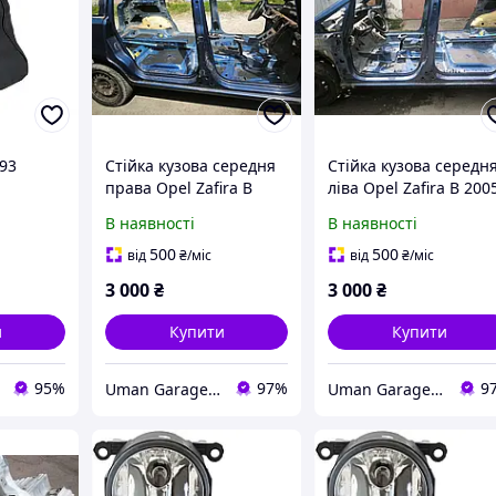
-93
Стійка кузова середня
Стійка кузова середн
права Opel Zafira B
ліва Opel Zafira B 200
2005-2011 р.в.
2011 р.в.
В наявності
В наявності
500
500
від
₴
/міс
від
₴
/міс
3 000
₴
3 000
₴
и
Купити
Купити
95%
97%
9
Uman Garage 0667838903
Uman Garage 0667838903