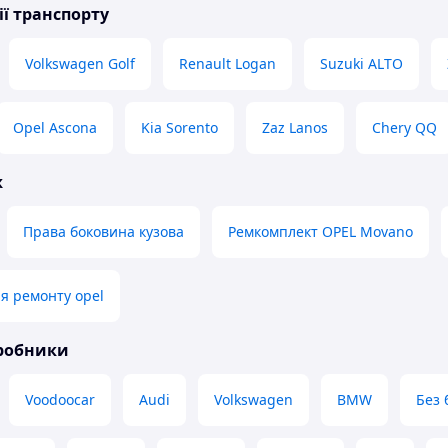
ії транспорту
Volkswagen Golf
Renault Logan
Suzuki ALTO
Opel Ascona
Kia Sorento
Zaz Lanos
Chery QQ
ж
Права боковина кузова
Ремкомплект OPEL Movano
я ремонту opel
иробники
Voodoocar
Audi
Volkswagen
BMW
Без 