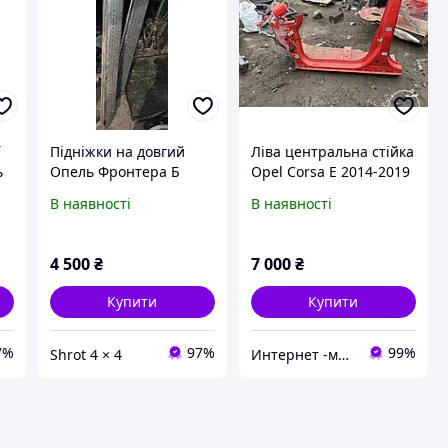
ї
Підніжки на довгий
Ліва центральна стійка
ь
Опель Фронтера Б
Opel Corsa E 2014-2019
1998- 2004 року.
рік
В наявності
В наявності
4 500
₴
7 000
₴
Купити
Купити
7%
97%
99%
Shrot 4 × 4
Интернет -магазин"Avto Drive"