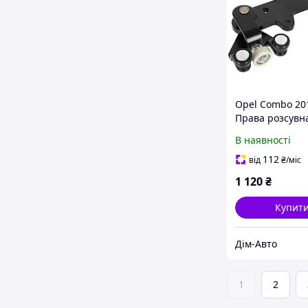
Opel Combo 20
Права розсувн
візок ВНИЗ
В наявності
112
від
₴
/міс
1 120
₴
Купит
Дім-Авто
1
2