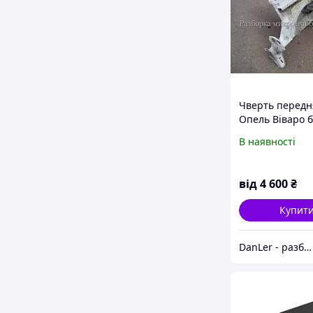
Чверть передн
Опель Віваро б
Vivaro II)
В наявності
від
4 600
₴
Купит
DanLer - разборка бусов (Трафик/Виваро/Вито/Т4/Спринтер/ЛТ)