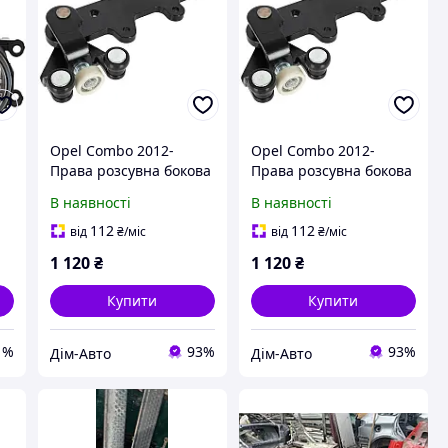
-
Opel Combo 2012-
Opel Combo 2012-
Права розсувна бокова
Права розсувна бокова
візок ВНИЗ
візок ВНИЗ
В наявності
В наявності
112
112
від
₴
/міс
від
₴
/міс
1 120
₴
1 120
₴
Купити
Купити
1%
93%
93%
Дім-Авто
Дім-Авто