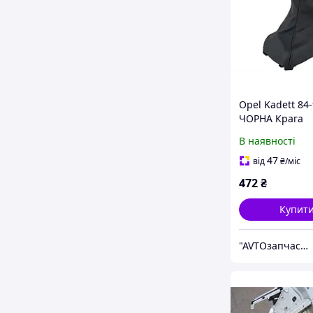
Opel Kadett 84
ЧОРНА Крага
КПП+каркас
В наявності
47
від
₴
/міс
472
₴
Купит
"AVTOзапчастини" Інтернет магазин автозапчастин та аксесуарів