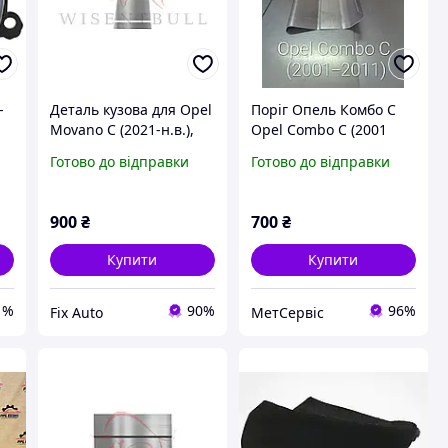
-
Деталь кузова для Opel
Поріг Опель Комбо С
Movano C (2021-н.в.),
Opel Combo C (2001
Ліва + Права,
2011)
Готово до відправки
Готово до відправки
Оцинкована сталь 1.2
mm
900
₴
700
₴
Купити
Купити
1%
90%
96%
Fix Auto
МетСервіс