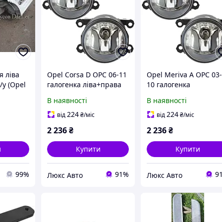
я ліва
Opel Corsa D OPC 06-11
Opel Meriva A OPC 03
/у (Opel
галогенка ліва+права
10 галогенка
2шт.комплект
ліва+права
В наявності
В наявності
2шт.комплект
224
224
від
₴
/міс
від
₴
/міс
2 236
₴
2 236
₴
и
Купити
Купити
99%
91%
9
Люкс Авто
Люкс Авто