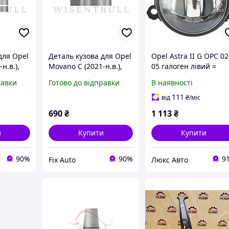
для Opel
Деталь кузова для Opel
Opel Astra II G OPC 02
н.в.),
Movano C (2021-н.в.),
05 галоген лівий =
ал
Права, Оцинкована
правий
равки
Готово до відправки
В наявності
аль 1.2
сталь 1.2 mm
111
від
₴
/міс
690
₴
1 113
₴
и
Купити
Купити
90%
90%
9
Fix Auto
Люкс Авто