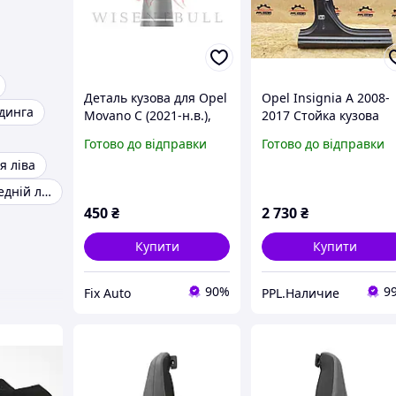
Деталь кузова для Opel
Opel Insignia A 2008-
динга
Movano C (2021-н.в.),
2017 Стойка кузова
Права, Матеріал
центральная правая
Готово до відправки
Готово до відправки
Оцинкована сталь 1.2
я ліва
mm
Лонжерон передній лівий Чверть
450
₴
2 730
₴
Купити
Купити
90%
9
Fix Auto
PPL.Наличие