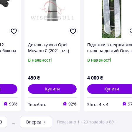
12-
Деталь кузова Opel
Підніжки з неіржавко
а бокова
Movano C (2021 н.ч.)
сталі на довгий Опел
Фронтера А 1992 - 98
В наявності
В наявності
року.
450
₴
4 000
₴
и
Купити
Купити
93%
92%
9
ТвоєАвто
Shrot 4 × 4
3
...
Вперед
Показано 1 - 29 товарів з 80+