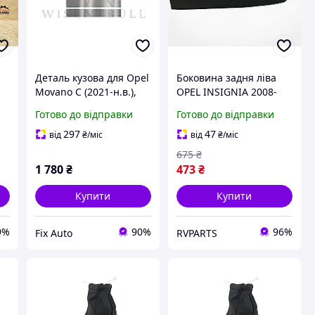
Деталь кузова для Opel
Боковина задня ліва
Movano C (2021-н.в.),
OPEL INSIGNIA 2008-
Ліва + Права,
2013 20935523
Готово до відправки
Готово до відправки
Оцинкована сталь 1.2
mm
297
47
від
₴
/міс
від
₴
/міс
675
₴
1 780
₴
473
₴
Купити
Купити
9%
90%
96%
Fix Auto
RVPARTS