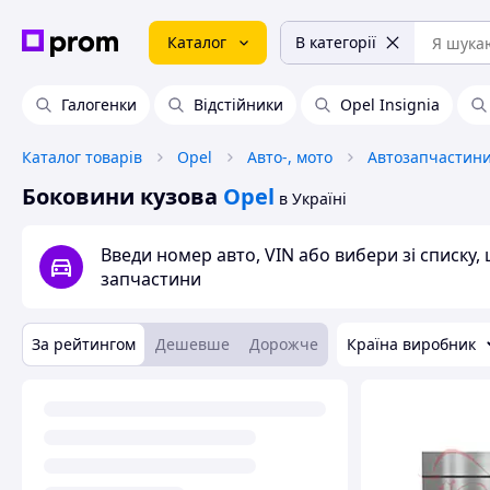
Каталог
В категорії
Галогенки
Відстійники
Opel Insignia
Каталог товарів
Opel
Авто-, мото
Автозапчастин
Боковини кузова
Opel
в Україні
Введи номер авто, VIN або вибери зі списку
запчастини
За рейтингом
Дешевше
Дорожче
Країна виробник