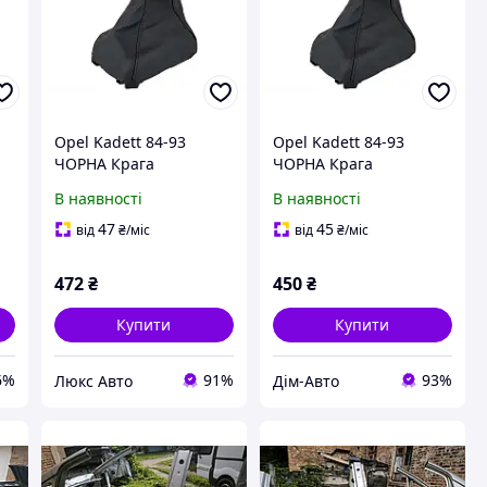
Opel Kadett 84-93
Opel Kadett 84-93
ЧОРНА Крага
ЧОРНА Крага
КПП+каркас
КПП+каркас
В наявності
В наявності
47
45
від
₴
/міс
від
₴
/міс
472
₴
450
₴
Купити
Купити
6%
91%
93%
Люкс Авто
Дім-Авто