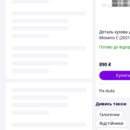
Деталь кузова 
Movano C (2021-
Права, Матері
Готово до відп
Оцинкована ст
mm
890
₴
Купит
Fix Auto
Дивись також
Галогенки
Відстійники