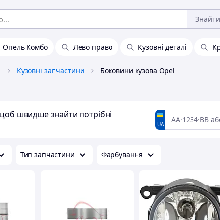
Знайти
Опель Комбо
Лево право
Кузовні деталі
Кр
и
Кузовні запчастини
Боковини кузова Opel
, щоб швидше знайти потрібні
UA
Тип запчастини
Фарбування