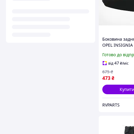
Боковина задн
OPEL INSIGNIA 
2013 20935525
Готово до відп
47
від
₴
/міс
675
₴
473
₴
Купит
RVPARTS