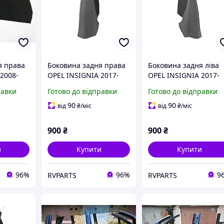
я права
Боковина задня права
Боковина задня ліва
2008-
OPEL INSIGNIA 2017-
OPEL INSIGNIA 2017-
2022 39131394
2022 39131395
равки
Готово до відправки
Готово до відправки
90
90
від
₴
/міс
від
₴
/міс
900
₴
900
₴
и
Купити
Купити
96%
96%
9
RVPARTS
RVPARTS