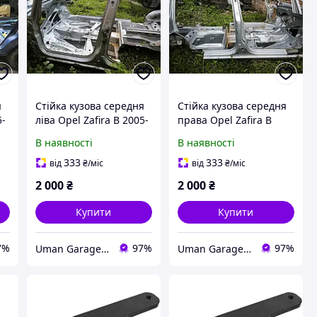
я
Стійка кузова середня
Стійка кузова середня
5-
ліва Opel Zafira B 2005-
права Opel Zafira B
2014 р.в.
2005-2014 р.в.
В наявності
В наявності
333
333
від
₴
/міс
від
₴
/міс
2 000
₴
2 000
₴
Купити
Купити
7%
97%
97%
Uman Garage 0667838903
Uman Garage 0667838903