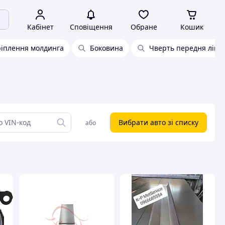
Кабінет
Сповіщення
Обране
Кошик
іплення молдинга
Боковина
Чверть передня ліва
Вибрати авто зі списку
або