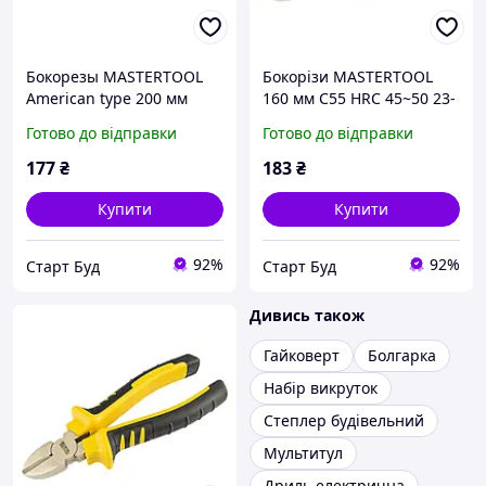
Бокорезы MASTERTOOL
Бокорізи MASTERTOOL
American type 200 мм
160 мм C55 HRC 45~50 23-
C45/HRC 44~48 22-1200
1160
Готово до відправки
Готово до відправки
177
₴
183
₴
Купити
Купити
92%
92%
Старт Буд
Старт Буд
Дивись також
Гайковерт
Болгарка
Набір викруток
Степлер будівельний
Мультитул
Дриль електрична