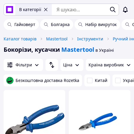
В категорії
Гайковерт
Болгарка
Набір викруток
Каталог товарів
Mastertool
Інструменти
Ручний ін
Бокорізи, кусачки
Mastertool
в Україні
Фільтри
Ціна
Країна виробник
Безкоштовна доставка Rozetka
Китай
Укра