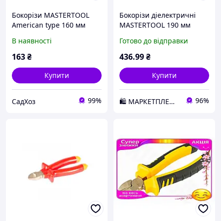
Бокорізи MASTERTOOL
Бокорізи діелектричні
American type 160 мм
MASTERTOOL 190 мм
C45/HRC 44~48 22-1160
хромо-ванадій CrV6150
В наявності
Готово до відправки
HRC 50~55 27-1190 D3-
2026
163
₴
436
.99
₴
Купити
Купити
99%
96%
СадХоз
🛍️ МАРКЕТПЛЕЙС DMD