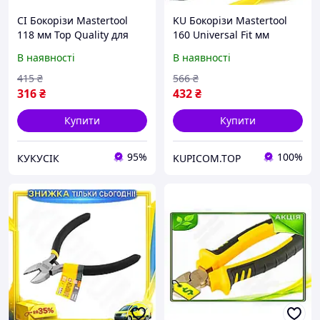
CI Бокорізи Mastertool
KU Бокорізи Mastertool
118 мм Top Quality для
160 Universal Fit мм
слюсарних робіт з
German для різання
В наявності
В наявності
термопластичними
дроту та пластику
ручками та загострени
посилені з ергономічн
415
₴
566
₴
CI2-888
Uni2L_K
316
₴
432
₴
Купити
Купити
95%
100%
КУКУСІК
KUPICOM.TOP