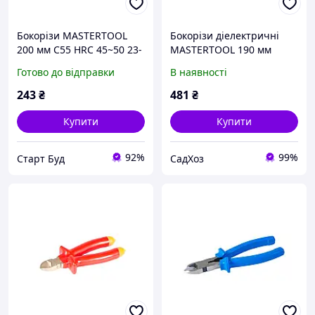
Бокорізи MASTERTOOL
Бокорізи діелектричні
200 мм C55 HRC 45~50 23-
MASTERTOOL 190 мм
1200
CrV6150/HRC 50~55 27-
Готово до відправки
В наявності
1190
243
₴
481
₴
Купити
Купити
92%
99%
Старт Буд
СадХоз