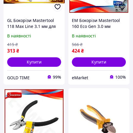
GL Бокорізи Mastertool
EM Бокорізи Mastertool
118 Max Line 3.1 мм для
160 Eco Gen 3.0 мм
слюсарних робіт з
German для різання
В наявності
В наявності
термопластичними
дроту та пластику
ручками та загострен
посилені з ергономічною
415
₴
566
₴
LO31\PR
MAR_K
313
₴
424
₴
Купити
Купити
99%
100%
GOLD TIME
eMarket