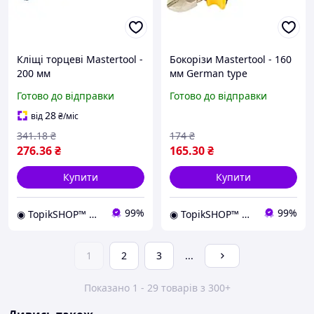
Кліщі торцеві Mastertool -
Бокорізи Mastertool - 160
200 мм
мм German type
Готово до відправки
Готово до відправки
28
від
₴
/міс
341
.18
₴
174
₴
276
.36
₴
165
.30
₴
Купити
Купити
99%
99%
◉ TopikSHOP™ ◉ - онлайн магазин корисних товарів для дому, дачі, саду, майстерні та гаражу
◉ TopikSHOP™ ◉ - онлайн магазин корисних товарів для дому, дачі, саду, майстерні та гаражу
1
2
3
...
Показано 1 - 29 товарів з 300+