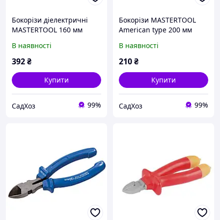
Бокорізи діелектричні
Бокорізи MASTERTOOL
MASTERTOOL 160 мм
American type 200 мм
CrV6150/HRC 50~55 27-
C45/HRC 44~48 22-1200
В наявності
В наявності
1160
392
₴
210
₴
Купити
Купити
99%
99%
СадХоз
СадХоз