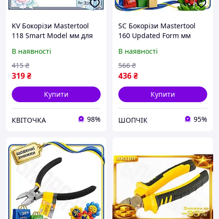
KV Бокорізи Mastertool
SC Бокорізи Mastertool
118 Smart Model мм для
160 Updated Form мм
слюсарних робіт з
German для різання
В наявності
В наявності
термопластичними
дроту та пластику
ручками та загострени
посилені з ергономічно
415
₴
566
₴
99/KVI
CH2_99K
319
₴
436
₴
Купити
Купити
98%
95%
КВІТОЧКА
ШОПЧІК