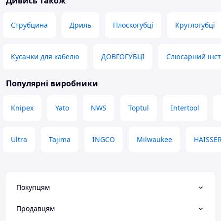
Дивись також
Струбцина
Дриль
Плоскогубці
Круглогубці
Кусачки для кабелю
ДОВГОГУБЦІ
Слюсарний інс
Популярні виробники
Knipex
Yato
NWS
Toptul
Intertool
Ultra
Tajima
INGCO
Milwaukee
HAISSE
Покупцям
Продавцям