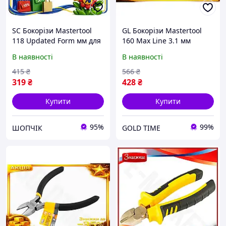
SC Бокорізи Mastertool
GL Бокорізи Mastertool
118 Updated Form мм для
160 Max Line 3.1 мм
слюсарних робіт з
German для різання
В наявності
В наявності
термопластичними
дроту та пластику
ручками та загострен
посилені з ергономічно
415
₴
566
₴
CH2_99K
LO31\PR
319
₴
428
₴
Купити
Купити
95%
99%
ШОПЧІК
GOLD TIME