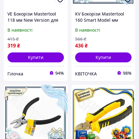
VE Бокорізи Mastertool
KV Бокорізи Mastertool
118 мм New Version для
160 Smart Model мм
слюсарних робіт з
German для різання
В наявності
В наявності
термопластичними
дроту та пластику
ручками та загострени
посилені з ергономічною
415
₴
566
₴
N6W_VER
99/KVI
319
₴
436
₴
Купити
Купити
94%
98%
Гілочка
КВІТОЧКА