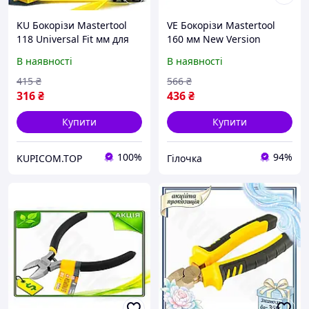
KU Бокорізи Mastertool
VE Бокорізи Mastertool
118 Universal Fit мм для
160 мм New Version
слюсарних робіт з
German для різання
В наявності
В наявності
термопластичними
дроту та пластику
ручками та загостре
посилені з ергономічною
415
₴
566
₴
Uni2L_K
N6W_VER
316
₴
436
₴
Купити
Купити
100%
94%
KUPICOM.TOP
Гілочка