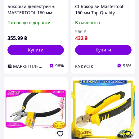
Бокорізи діелектричні
CI Бокорізи Mastertool
MASTERTOOL 160 мм
160 мм Top Quality
хромо-ванадій CrV6150
German для різання
Готово до відправки
В наявності
HRC 50~55 27-1160 D3-
дроту та пластику
2026
посилені з ергономічною
566
₴
CI2-888
355
.99
₴
432
₴
Купити
Купити
96%
95%
🛍️ МАРКЕТПЛЕЙС DMD
КУКУСІК