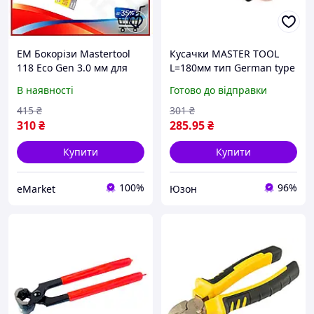
EM Бокорізи Mastertool
Кусачки MASTER TOOL
118 Eco Gen 3.0 мм для
L=180мм тип German type
слюсарних робіт з
23-1180
В наявності
Готово до відправки
термопластичними
ручками та загострени
415
₴
301
₴
MAR_K
310
₴
285
.95
₴
Купити
Купити
100%
96%
eMarket
Юзон