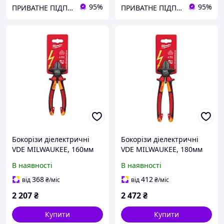
95%
95%
ПРИВАТНЕ ПІДПРИЄМСТВО АГРОТЕХПОСТАЧ ПЛЮС
ПРИВАТНЕ ПІДПРИЄМСТВО АГРОТЕХПОСТАЧ ПЛЮС
Бокорізи діелектричні
Бокорізи діелектричні
VDE MILWAUKEE, 160мм
VDE MILWAUKEE, 180мм
MILWAUKEE ACC
MILWAUKEE ACC
В наявності
В наявності
4932464567
4932464568
368
412
від
₴
/міс
від
₴
/міс
2 207
₴
2 472
₴
Купити
Купити