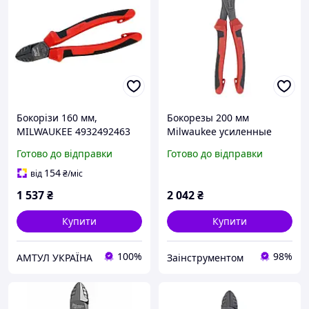
Бокорізи 160 мм,
Бокорезы 200 мм
MILWAUKEE 4932492463
Milwaukee усиленные
4932492464
Готово до відправки
Готово до відправки
154
від
₴
/міс
1 537
₴
2 042
₴
Купити
Купити
100%
98%
АМТУЛ УКРАЇНА
Заінструментом