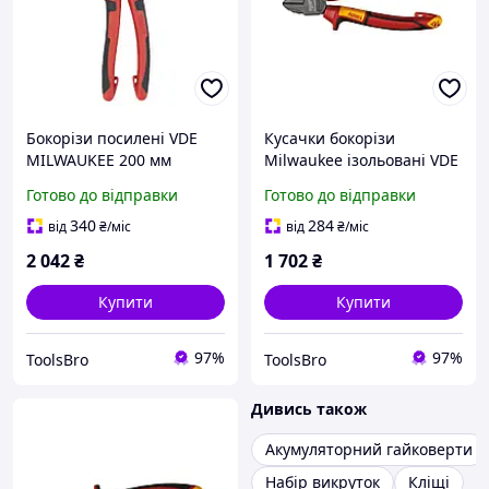
Бокорізи посилені VDE
Кусачки бокорізи
MILWAUKEE 200 мм
Milwaukee ізольовані VDE
145 мм
Готово до відправки
Готово до відправки
340
284
від
₴
/міс
від
₴
/міс
2 042
₴
1 702
₴
Купити
Купити
97%
97%
ToolsBro
ToolsBro
Дивись також
Акумуляторний гайковерти
Набір викруток
Кліщі