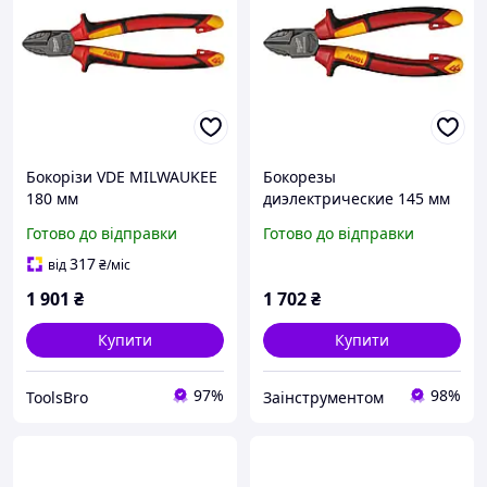
Бокорізи VDE MILWAUKEE
Бокорезы
180 мм
диэлектрические 145 мм
Milwaukee 4932464566
Готово до відправки
Готово до відправки
317
від
₴
/міс
1 901
₴
1 702
₴
Купити
Купити
97%
98%
ToolsBro
Заінструментом