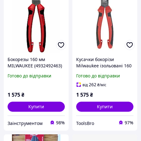
Бокорезы 160 мм
Кусачки бокорізи
MILWAUKEE (4932492463)
Milwaukee ізольовані 160
мм
Готово до відправки
Готово до відправки
262
від
₴
/міс
1 575
₴
1 575
₴
Купити
Купити
98%
97%
Заінструментом
ToolsBro