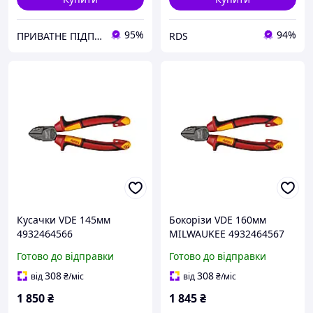
95%
94%
ПРИВАТНЕ ПІДПРИЄМСТВО АГРОТЕХПОСТАЧ ПЛЮС
RDS
Кусачки VDE 145мм
Бокорізи VDE 160мм
4932464566
MILWAUKEE 4932464567
Готово до відправки
Готово до відправки
308
308
від
₴
/міс
від
₴
/міс
1 850
₴
1 845
₴