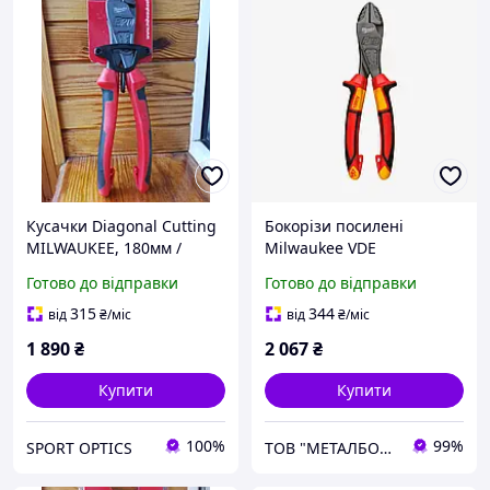
Кусачки Diagonal Cutting
Бокорізи посилені
MILWAUKEE, 180мм /
Milwaukee VDE
4932492464
діелектричні 180 мм
Готово до відправки
Готово до відправки
(4932464569)
315
344
від
₴
/міс
від
₴
/міс
1 890
₴
2 067
₴
Купити
Купити
100%
99%
SPORT OPTICS
ТОВ "МЕТАЛБОКС"