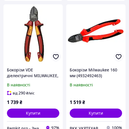
Бокорізи VDE
Бокорізи Milwaukee 160
діелектричні MILWAUKEE,
мм (4932492463)
145мм 4932464566
В наявності
В наявності
290
від
₴
/міс
1 739
₴
1 519
₴
Купити
Купити
97%
100%
Remkit.pro - Знайдемо все, що вам потрібне!
ВКК УКРТЕХАВТО ТОВ