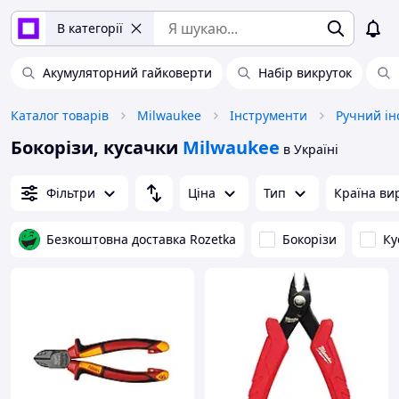
В категорії
Акумуляторний гайковерти
Набір викруток
Каталог товарів
Milwaukee
Інструменти
Ручний ін
Бокорізи, кусачки
Milwaukee
в Україні
Фільтри
Ціна
Тип
Країна ви
Безкоштовна доставка Rozetka
Бокорізи
Ку