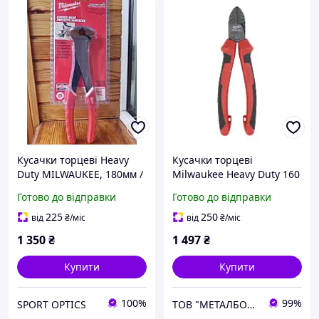
Кусачки торцеві Heavy
Кусачки торцеві
Duty MILWAUKEE, 180мм /
Milwaukee Heavy Duty 160
48226407
мм (4932492463)
Готово до відправки
Готово до відправки
225
250
від
₴
/міс
від
₴
/міс
1 350
₴
1 497
₴
Купити
Купити
100%
99%
SPORT OPTICS
ТОВ "МЕТАЛБОКС"