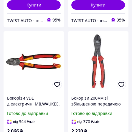
Купити
Купити
95%
95%
TWIST AUTO - інструмент за доступною ціною
TWIST AUTO - інструмент за доступною ціною
Бокорізи VDE
Бокорізи 200мм зі
діелектричні MILWAUKEE,
збільшеною передачею
180мм MILWAUKEE ACC
MILWAUKEE 4932492464
Готово до відправки
Готово до відправки
4932464568
344
370
від
₴
/міс
від
₴
/міс
2 066
₴
2 220
₴