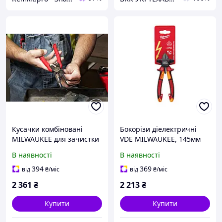
Кусачки комбіновані
Бокорізи діелектричні
MILWAUKEE для зачистки
VDE MILWAUKEE, 145мм
проводів (7-в-1), 190мм
MILWAUKEE ACC
В наявності
В наявності
MILWAUKEE ACC
4932464566
4932478554
394
369
від
₴
/міс
від
₴
/міс
2 361
₴
2 213
₴
Купити
Купити