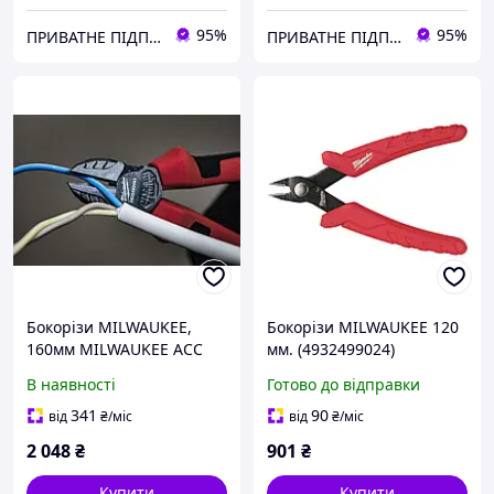
95%
95%
ПРИВАТНЕ ПІДПРИЄМСТВО АГРОТЕХПОСТАЧ ПЛЮС
ПРИВАТНЕ ПІДПРИЄМСТВО АГРОТЕХПОСТАЧ ПЛЮС
Бокорізи MILWAUKEE,
Бокорізи MILWAUKEE 120
160мм MILWAUKEE ACC
мм. (4932499024)
4932492463
В наявності
Готово до відправки
341
90
від
₴
/міс
від
₴
/міс
2 048
₴
901
₴
Купити
Купити