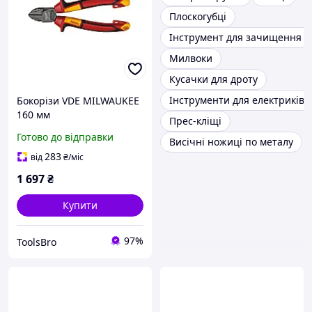
Плоскогубці
Інструмент для зачищення п
Милвоки
Кусачки для дроту
Інструменти для електриків
Бокорізи VDE MILWAUKEE
160 мм
Прес-кліщі
Готово до відправки
Висічні ножиці по металу
283
від
₴
/міс
1 697
₴
Купити
97%
ToolsBro