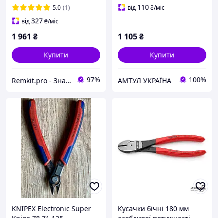
110
5.0
(1)
від
₴
/міс
327
від
₴
/міс
1 961
₴
1 105
₴
Купити
Купити
97%
100%
Remkit.pro - Знайдемо все, що вам потрібне!
АМТУЛ УКРАЇНА
KNIPEX Electronic Super
Кусачки бічні 180 мм