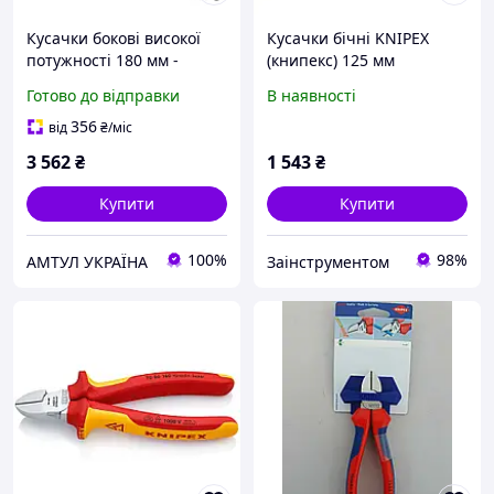
Кусачки бокові високої
Кусачки бічні KNIPEX
потужності 180 мм -
(книпекс) 125 мм
Knipex 73 72 180
ванадієва сталь
Готово до відправки
В наявності
356
від
₴
/міс
3 562
₴
1 543
₴
Купити
Купити
100%
98%
АМТУЛ УКРАЇНА
Заінструментом