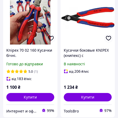
Knipex 70 02 160 Кусачки
Кусачки боковые KNIPEX
бічні.
(книпекс) с
раскрывающей
Готово до відправки
В наявності
пружиной , 125 мм
(бокорезы)
206
5.0
(1)
від
₴
/міс
183
від
₴
/міс
1 100
₴
1 234
₴
Купити
Купити
99%
97%
Интернет и оффлайн магазин инструментов в Запорожье "Инструмент"
ToolsBro