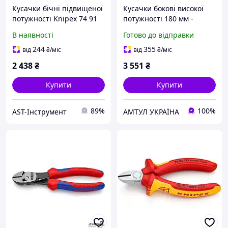
Кусачки бічні підвищеної
Кусачки бокові високої
потужності Knipex 74 91
потужності 180 мм -
250
Knipex 73 72 180
В наявності
Готово до відправки
244
355
від
₴
/міс
від
₴
/міс
2 438
₴
3 551
₴
Купити
Купити
89%
100%
AST-Інструмент
АМТУЛ УКРАЇНА