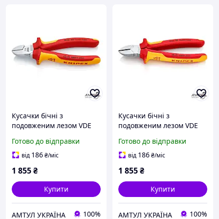
Кусачки бічні з
Кусачки бічні з
подовженим лезом VDE
подовженим лезом VDE
160 мм Knipex 70 06 160
180 мм Knipex 70 06 180
Готово до відправки
Готово до відправки
186
186
від
₴
/міс
від
₴
/міс
1 855
₴
1 855
₴
Купити
Купити
100%
100%
АМТУЛ УКРАЇНА
АМТУЛ УКРАЇНА