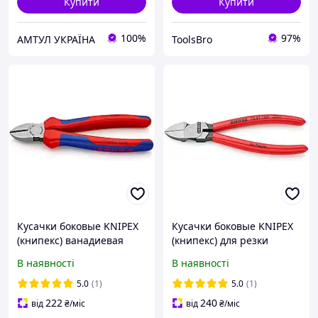
Купити
Купити
100%
97%
АМТУЛ УКРАЇНА
ToolsBro
Кусачки боковые KNIPEX
Кусачки боковые KNIPEX
(книпекс) ванадиевая
(книпекс) для резки
сталь,180 мм (бокорезы)
пластмассы,160 мм
В наявності
В наявності
(бокорезы)
5.0
(1)
5.0
(1)
222
240
від
₴
/міс
від
₴
/міс