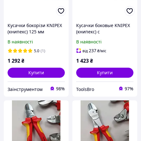
Кусачки бокорізи KNIPEX
Кусачки боковые KNIPEX
(книпекс) 125 мм
(книпекс) с
вуглецева сталь,
раскрывающей
В наявності
В наявності
діелектричні
пружиной, 140 мм
(бокорезы)
237
5.0
(1)
від
₴
/міс
1 292
₴
1 423
₴
Купити
Купити
98%
97%
Заінструментом
ToolsBro