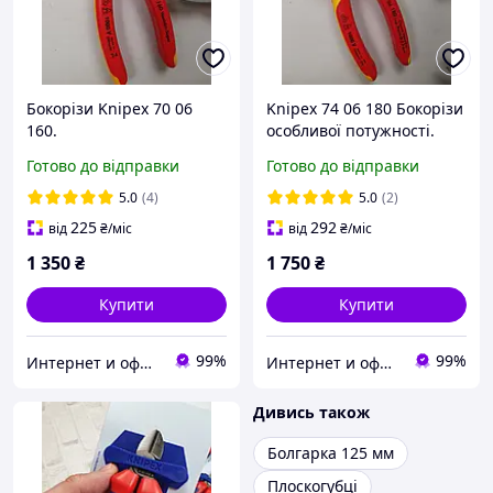
Бокорізи Knipex 70 06
Knipex 74 06 180 Бокорізи
160.
особливої потужності.
Готово до відправки
Готово до відправки
5.0
(4)
5.0
(2)
225
292
від
₴
/міс
від
₴
/міс
1 350
₴
1 750
₴
Купити
Купити
99%
99%
Интернет и оффлайн магазин инструментов в Запорожье "Инструмент"
Интернет и оффлайн магазин инструментов в Запорожье "Инструмент"
Дивись також
Болгарка 125 мм
Плоскогубці