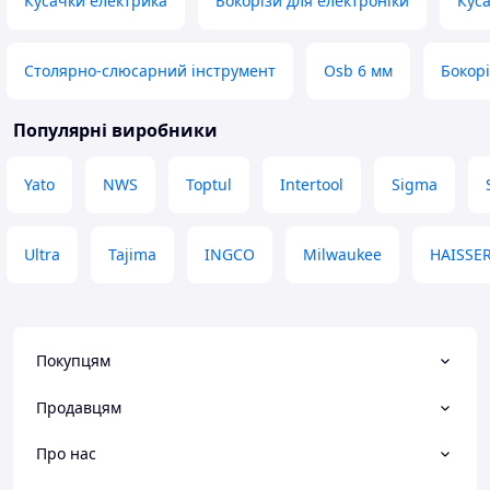
Кусачки електрика
Бокорізи для електроніки
Куса
Столярно-слюсарний інструмент
Osb 6 мм
Бокорі
Популярні виробники
Yato
NWS
Toptul
Intertool
Sigma
Ultra
Tajima
INGCO
Milwaukee
HAISSE
Покупцям
Продавцям
Про нас