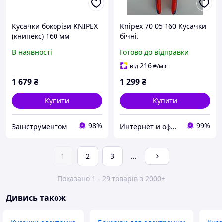
Кусачки бокорізи KNIPEX
Knipex 70 05 160 Кусачки
(книпекс) 160 мм
бічні.
ванадієва сталь,
В наявності
Готово до відправки
діелектричні
216
від
₴
/міс
1 679
₴
1 299
₴
Купити
Купити
98%
99%
Заінструментом
Интернет и оффлайн магазин инструментов в Запорожье "Инструмент"
1
2
3
...
Показано 1 - 29 товарів з 2000+
Дивись також