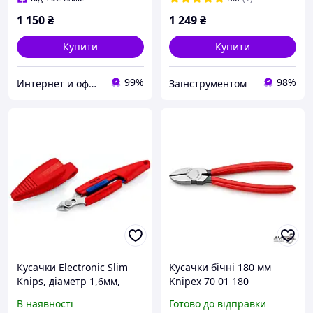
1 150
₴
1 249
₴
Купити
Купити
99%
98%
Интернет и оффлайн магазин инструментов в Запорожье "Инструмент"
Заінструментом
Кусачки Electronic Slim
Кусачки бічні 180 мм
Knips, діаметр 1,6мм,
Knipex 70 01 180
150мм KNIPEX 78 03 150 (з
В наявності
Готово до відправки
чохлом)