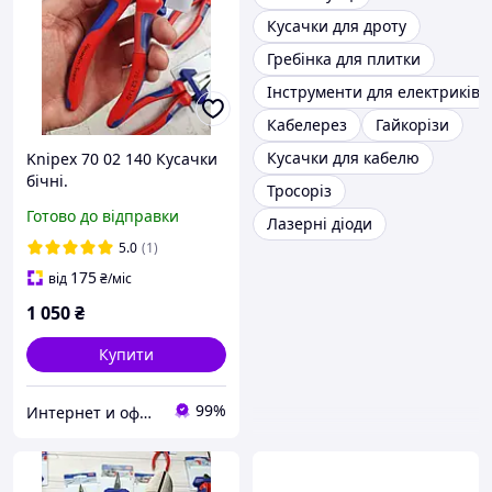
Кусачки для дроту
Гребінка для плитки
Інструменти для електриків
Кабелерез
Гайкорізи
Кусачки для кабелю
Knipex 70 02 140 Кусачки
бічні.
Тросоріз
Готово до відправки
Лазерні діоди
5.0
(1)
175
від
₴
/міс
1 050
₴
Купити
99%
Интернет и оффлайн магазин инструментов в Запорожье "Инструмент"