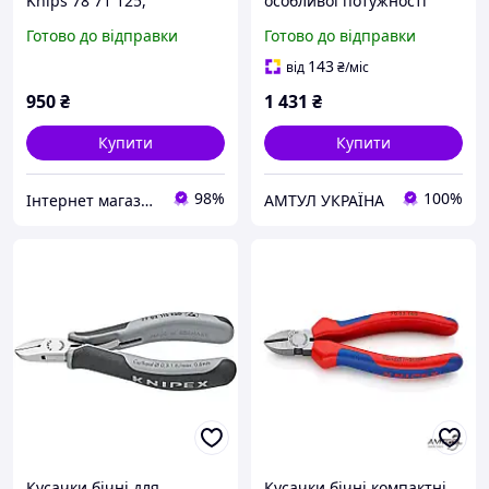
Knips 78 71 125,
особливої потужності
прецизійні кусачки 125
Knipex 74 01 180
Готово до відправки
Готово до відправки
мм, Німеччина
143
від
₴
/міс
950
₴
1 431
₴
Купити
Купити
98%
100%
Iнтернет магазин Барахолочка
АМТУЛ УКРАЇНА
Кусачки бічні для
Кусачки бічні компактні