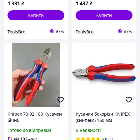
1 331
₴
1 437
₴
Купити
Купити
97%
97%
ToolsBro
ToolsBro
Knipex 70 02 180 Кусачки
Кусачки бокорізи KNIPEX
бічні.
(книпекс) 160 мм
ванадієва сталь,
Готово до відправки
В наявності
діелектричні
192
від
₴
/міс
5.0
(1)