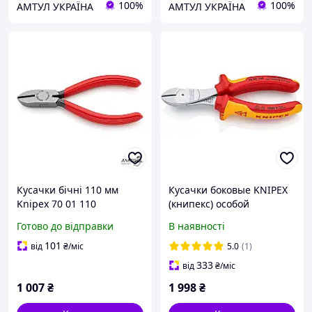
100%
100%
АМТУЛ УКРАЇНА
АМТУЛ УКРАЇНА
Кусачки бічні 110 мм
Кусачки боковые KNIPEX
Knipex 70 01 110
(книпекс) особой
мощности,
Готово до відправки
В наявності
изолированные VDE, 160
мм (бокорезы)
101
від
₴
/міс
5.0
(1)
333
від
₴
/міс
1 007
₴
1 998
₴