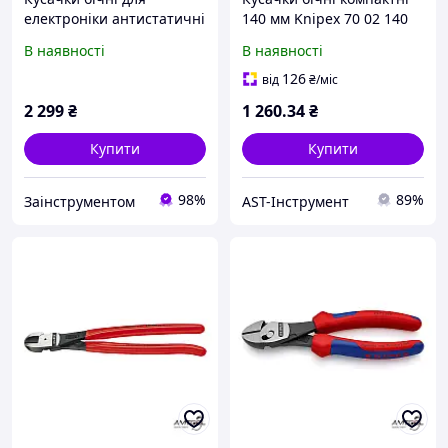
електроніки антистатичні
140 мм Knipex 70 02 140
KNIPEX (книпекс) 115 мм
В наявності
В наявності
вуглецева сталь
126
від
₴
/міс
2 299
₴
1 260
.34
₴
Купити
Купити
98%
89%
Заінструментом
AST-Інструмент