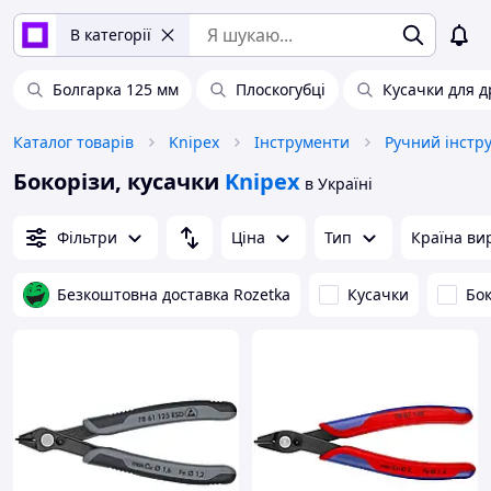
В категорії
Болгарка 125 мм
Плоскогубці
Кусачки для д
Каталог товарів
Knipex
Інструменти
Ручний інстр
Бокорізи, кусачки
Knipex
в Україні
Фільтри
Ціна
Тип
Країна ви
Безкоштовна доставка Rozetka
Кусачки
Бок