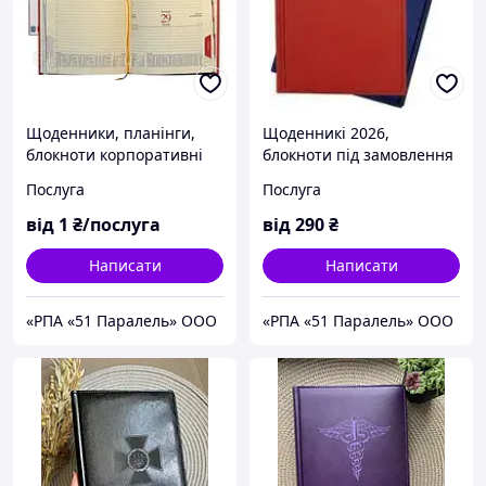
Щоденники, планінги,
Щоденникі 2026,
блокноти корпоративні
блокноти під замовлення
під замовлення
в Києві.
Послуга
Послуга
від
1
₴/послуга
від
290
₴
Написати
Написати
«РПА «51 Паралель» ООО
«РПА «51 Паралель» ООО