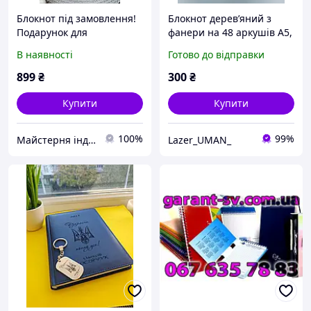
Блокнот під замовлення!
Блокнот деревʼяний з
Подарунок для
фанери на 48 аркушів А5,
НАЙКРАЩОГО ЛІКАРЯ
15х20см (логотип під
В наявності
Готово до відправки
замовлення)
899
₴
300
₴
Купити
Купити
100%
99%
Майстерня індивідуальних подарунків Бетховен
Lazer_UMAN_