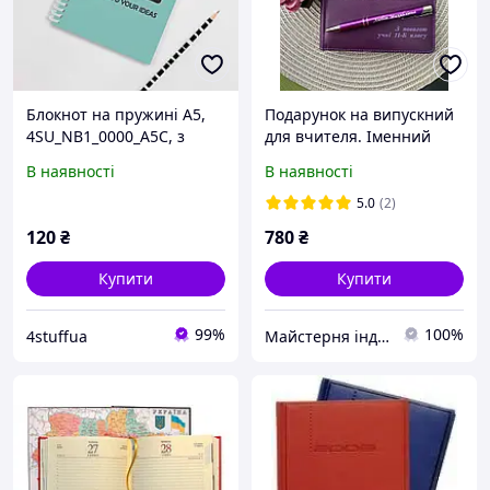
Блокнот на пружині А5,
Подарунок на випускний
4SU_NB1_0000_A5C, з
для вчителя. Іменний
власним дизавном, 50
блокнот під замовлення
В наявності
В наявності
аркушів, картон
гарно запакований
обкладинка з лам. у
5.0
(2)
клітинку
120
₴
780
₴
Купити
Купити
99%
100%
4stuffua
Майстерня індивідуальних подарунків Бетховен