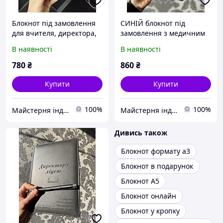
Блокнот під замовлення
СИНІЙ блокнот під
для вчителя, директора,
замовлення з медичним
або важливій людині на
знаком
В наявності
В наявності
подарунок. Преміум
подарунок на 1вересня
780
₴
860
₴
Купити
Купити
100%
100%
Майстерня індивідуальних подарунків Бетховен
Майстерня індивідуальних подарунків Бетховен
Дивись також
Блокнот формату а3
Блокнот в подарунок
Блокнот А5
Блокнот онлайн
Блокнот у кропку