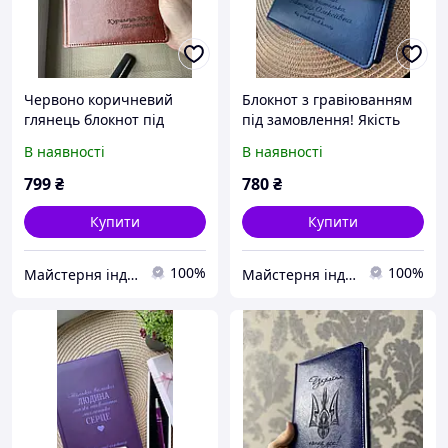
Червоно коричневий
Блокнот з гравіюванням
глянець блокнот під
під замовлення! Якість
замовлення! Подарунок
В наявності
В наявності
для кардіолога
799
₴
780
₴
Купити
Купити
100%
100%
Майстерня індивідуальних подарунків Бетховен
Майстерня індивідуальних подарунків Бетховен