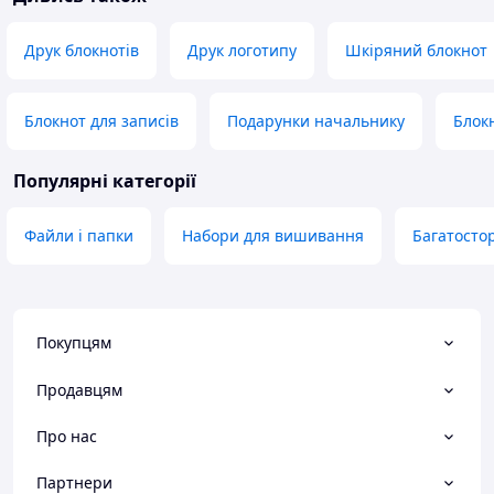
Друк блокнотів
Друк логотипу
Шкіряний блокнот
Блокнот для записів
Подарунки начальнику
Блокн
Популярні категорії
Файли і папки
Набори для вишивання
Багатосто
Покупцям
Продавцям
Про нас
Партнери