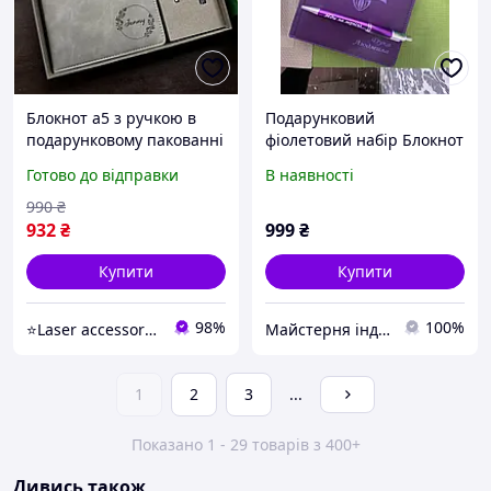
Блокнот а5 з ручкою в
Подарунковий
подарунковому пакованні
фіолетовий набір Блокнот
шкіряний з гравіюванням
і ручка під замовлення! У
Готово до відправки
В наявності
сірий в лінію
картонній коробці зі
стрічкою
990
₴
932
₴
999
₴
Купити
Купити
98%
100%
⭐Laser accessories⭐
Майстерня індивідуальних подарунків Бетховен
1
2
3
...
Показано 1 - 29 товарів з 400+
Дивись також