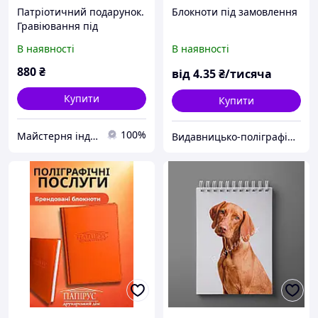
Патріотичний подарунок.
Блокноти під замовлення
Гравіювання під
замовлення. Блокнот,
В наявності
В наявності
ручка, браслет або
брелочок.
880
₴
від
4
.35
₴/тисяча
Купити
Купити
100%
Майстерня індивідуальних подарунків Бетховен
Видавницько-поліграфічний центр "Гарант-СВ"