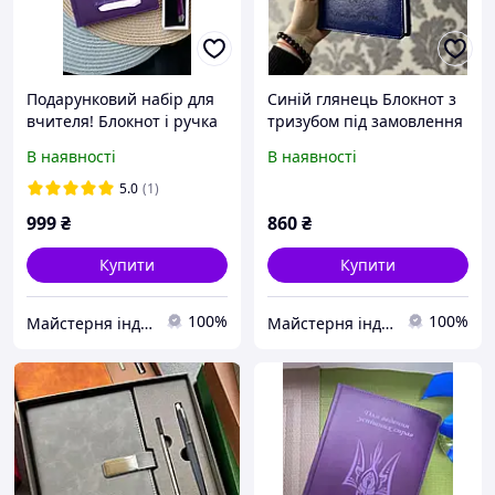
Подарунковий набір для
Синій глянець Блокнот з
вчителя! Блокнот і ручка
тризубом під замовлення
під замовлення у
на подарунок
В наявності
В наявності
подарунковій коробці
5.0
(1)
999
₴
860
₴
Купити
Купити
100%
100%
Майстерня індивідуальних подарунків Бетховен
Майстерня індивідуальних подарунків Бетховен