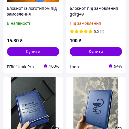
Блокнот із логотипом під
Блокнот під замовлення
замовлення
gdrg49
В наявності
Під замовлення
5.0
(1)
15
.30
₴
100
₴
Купити
Купити
100%
94%
РПК "Unik Promo"
Lada