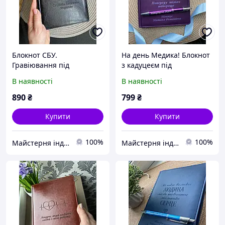
Блокнот СБУ.
На день Медика! Блокнот
Гравіювання під
з кадуцеєм під
замовлення Служба
замовлення
В наявності
В наявності
безпеки України
890
₴
799
₴
Купити
Купити
100%
100%
Майстерня індивідуальних подарунків Бетховен
Майстерня індивідуальних подарунків Бетховен