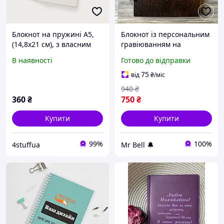
Блокнот на пружині А5,
Блокнот із персональним
(14,8х21 см), з власним
гравіюванням на
дизайном,
замовлення Insta
В наявності
Готово до відправки
4SU_NB2_0000_A5YDB, 100
арк., тверда обклад/
75
від
₴
/міс
лініювання під
940
₴
замовлення
360
₴
750
₴
Купити
Купити
99%
100%
4stuffua
Mr Bell 🔔