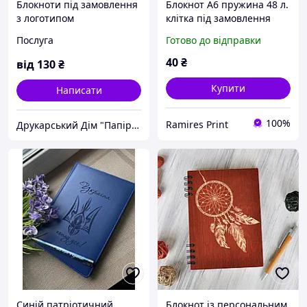
Блокноти під замовлення
Блокнот А6 пружина 48 л.
з логотипом
клітка під замовлення
Послуга
Готово до відправки
40
₴
від
130
₴
Купити
Написати
100%
Ramires Print
Друкарський Дім "Папірус"
Синій патріотичний
Блокнот із персональним