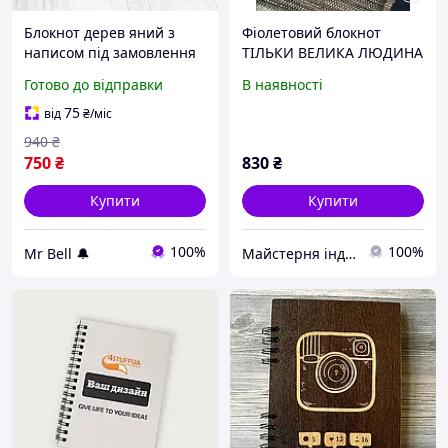
Блокнот дерев яний з
Фіолетовий блокнот
написом під замовлення
ТІЛЬКИ ВЕЛИКА ЛЮДИНА
"I support Ukraine"
Подарунок на 8 березня.
Готово до відправки
В наявності
Гравіювання під
замовлення
75
від
₴
/міс
940
₴
750
₴
830
₴
Купити
Купити
100%
100%
Mr Bell 🔔
Майстерня індивідуальних подарунків Бетховен