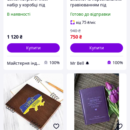
набір у коробці під
гравіюванням під
замовлення! Іменний
замовлення для
В наявності
Готово до відправки
блокнот і ручка
повсякденних записів
Ловець снів
75
від
₴
/міс
940
₴
1 120
₴
750
₴
Купити
Купити
100%
100%
Майстерня індивідуальних подарунків Бетховен
Mr Bell 🔔