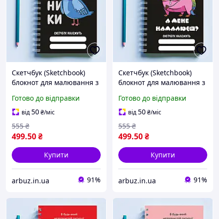
Скетчбук (Sketchbook)
Скетчбук (Sketchbook)
блокнот для малювання з
блокнот для малювання з
принтом «Птах у масці:
принтом «Хом'як у
Готово до відправки
Готово до відправки
Без паніки»
костюмі єдинорога: А
мене намалюєш?»
50
50
від
₴
/міс
від
₴
/міс
555
₴
555
₴
499
.50
₴
499
.50
₴
Купити
Купити
91%
91%
arbuz.in.ua
arbuz.in.ua