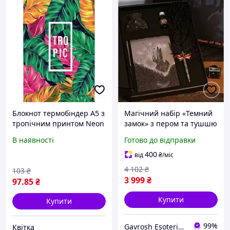
Блокнот термобіндер A5 з
Магічний набір «Темний
тропічним принтом Neon
замок» з пером та тушшю
Tropics 8443-06, чисті
стильний подарунок для
В наявності
Готово до відправки
зелені сторінки
цінителів містики та
каліграфії
400
від
₴
/міс
4 102
₴
103
₴
3 999
₴
97
.85
₴
Купити
Купити
99%
Gavrosh Esoteric Store. Books & Tarot
Квітка