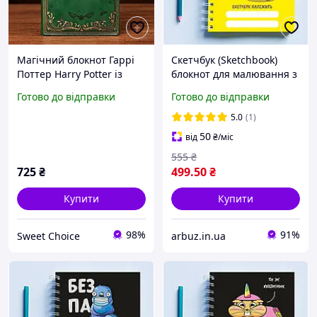
Магічний блокнот Гаррі
Скетчбук (Sketchbook)
Поттер Harry Potter із
блокнот для малювання з
кодовим замком (Слізерін)
принтом «Розова овечка:
Готово до відправки
Готово до відправки
Я не показую свої
малюнки»
5.0
(1)
50
від
₴
/міс
555
₴
725
₴
499
.50
₴
Купити
Купити
98%
91%
Sweet Choice
arbuz.in.ua