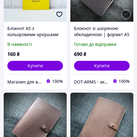
Блокнот А5 з
Блокнот зі шкіряною
кольоровими аркушами
обкладинкою | формат А5
Profi Bright jaguar 80
| колір чорний
В наявності
Готово до відправки
сторінок 40арк арт.
902545
160
₴
690
₴
Купити
Купити
100%
100%
Магазин для всієї сім'ї
DOT-ARMS - аксесуари та спорядження, створені для вашої надійності!