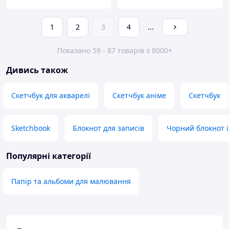
1
2
3
4
...
Показано 59 - 87 товарів з 8000+
Дивись також
Скетчбук для акварелі
Скетчбук аніме
Скетчбук
Sketchbook
Блокнот для записів
Чорний блокнот 
Популярні категорії
Папір та альбоми для малювання