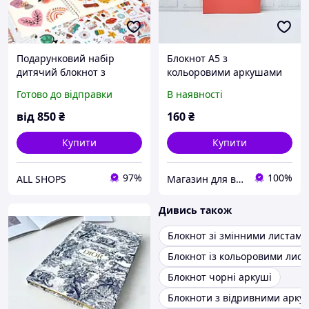
Подарунковий набір
Блокнот А5 з
дитячий блокнот з
кольоровими аркушами
аксесуарами SH-017
Profi Bright fox 80
Готово до відправки
В наявності
Богемський щоденник
сторінок 40арк арт.
902538
від
850
₴
160
₴
Купити
Купити
97%
100%
ALL SHOPS
Магазин для всієї сім'ї
Дивись також
Блокнот зі змінними листами
Блокнот із кольоровими лис
Блокнот чорні аркуші
Блокноти з відривними арк