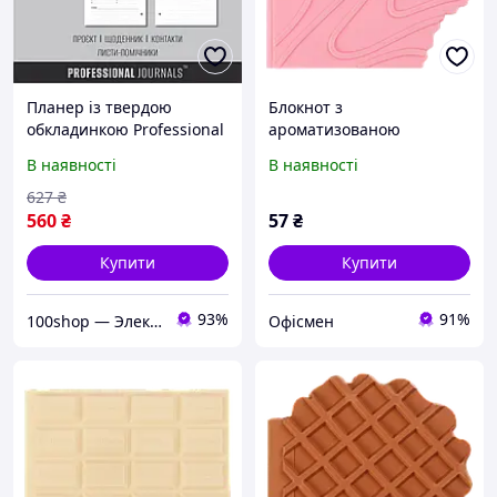
Планер із твердою
Блокнот з
обкладинкою Professional
ароматизованою
Journals для дизайнера
обкладинкою Zibi Cake
В наявності
В наявності
інтер'єру
90x90мм нелінований 80
аркушів (ZB.12470-10)
627
₴
560
₴
57
₴
Купити
Купити
93%
91%
100shop — Электроника и расходники / маникюр и салоны красоты!
Офісмен