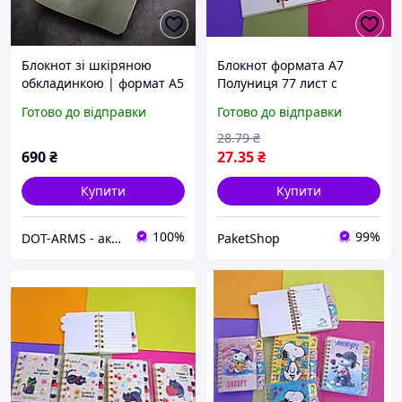
Блокнот зі шкіряною
Блокнот формата А7
обкладинкою | формат А5
Полуниця 77 лист с
| колір зелений
разделителями
Готово до відправки
Готово до відправки
28
.79
₴
690
₴
27
.35
₴
Купити
Купити
100%
99%
DOT-ARMS - аксесуари та спорядження, створені для вашої надійності!
PaketShop