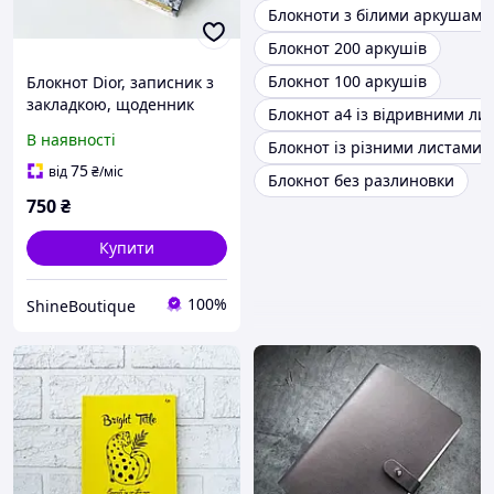
Блокноти з білими аркушами
Блокнот 200 аркушів
Блокнот 100 аркушів
Блокнот Dior, записник з
закладкою, щоденник
Блокнот а4 із відривними ли
брендований для записів,
В наявності
Блокнот із різними листами
зручний планер
недатований Діор
75
від
₴
/міс
Блокнот без разлиновки
750
₴
Купити
100%
ShineBoutique