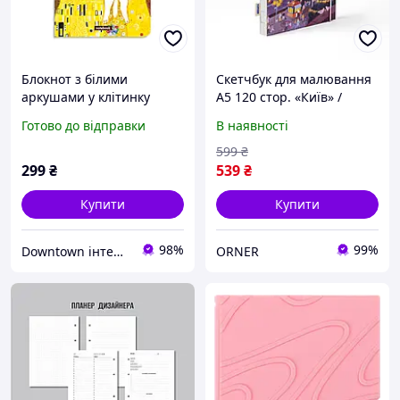
Блокнот з білими
Скетчбук для малювання
аркушами у клiтинку
А5 120 стор. «Київ» /
ORNER x InnaRuda
Блокнот для скетчингу з
Готово до відправки
В наявності
«Поцілунок»
чистими аркушами
599
₴
299
₴
539
₴
Купити
Купити
98%
99%
Downtown інтернет-магазин
ORNER