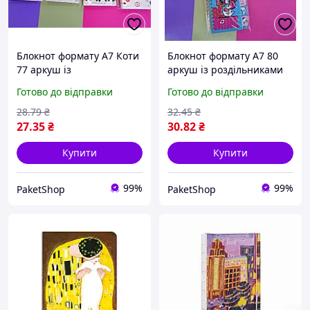
Блокнот формату А7 Коти
Блокнот формату А7 80
77 аркуш із
аркуш із роздільниками
роздільниками
11*9 см
Готово до відправки
Готово до відправки
28
.79
₴
32
.45
₴
27
.35
₴
30
.82
₴
Купити
Купити
99%
99%
PaketShop
PaketShop