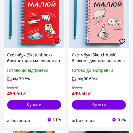
Скетчбук (Sketchbook)
Скетчбук (Sketchbook)
блокнот для малювання з
блокнот для малювання з
принтом «У будь-якій
принтом «У будь-якій
Готово до відправки
Готово до відправки
незрозумілій ситуації
незрозумілій ситуації
малюй»
малюй (рожевий)»
50
50
від
₴
/міс
від
₴
/міс
555
₴
555
₴
499
.50
₴
499
.50
₴
Купити
Купити
91%
91%
arbuz.in.ua
arbuz.in.ua