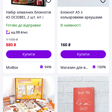
Набір алмазних блокнотів
Блокнот А5 з
A5 DCIDBEI, 2 шт. кіт і
кольоровими аркушами
собака, DIY алмазна
Profi Bright raccoon 80
Готово до відправки
В наявності
вишивка щоденник для
сторінок 40арк арт.
творчості з аксесуарами
902552
88
від
₴
/міс
1 100
₴
880
₴
160
₴
Купити
Купити
94%
100%
MixBox
Магазин для всієї сім'ї