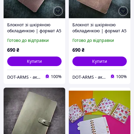
Блокнот зі шкіряною
Блокнот зі шкіряною
обкладинкою | формат А5
обкладинкою | формат А5
| колір коричневий
| колір коричневий
Готово до відправки
Готово до відправки
вінтажний
690
₴
690
₴
Купити
Купити
100%
100%
DOT-ARMS - аксесуари та спорядження, створені для вашої надійності!
DOT-ARMS - аксесуари та спорядження, створені для вашої надійності!