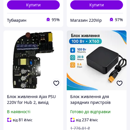
Купити
Купити
95%
97%
Тубмарин
Магазин 220Vip
Блок живлення Ajax PSU
Блок живлення для
220V for Hub 2, вихід
зарядних пристроїв
живлення 110-240 В AC,
ToolkitRC ADP100 100Вт
В наявності
Готово до відправки
10 Вт, розміри
20В 5А з роз ємом XT60
163×163×36 мм
ABS пластик вхід AC 100-
81
237
від
₴
/міс
від
₴
/міс
240В захист КЗ і
1 776
.81
₴