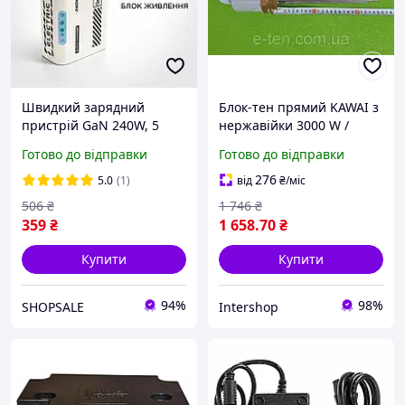
Швидкий зарядний
Блок-тен прямий KAWAI з
пристрій GaN 240W, 5
нержавійки 3000 W /
портів, універсальний
220V-380V ("зірка") / на
Готово до відправки
Готово до відправки
блок живлення
різьбі 2"(58 мм) / довжина
L = 240мм INTERSHOP
276
5.0
(1)
від
₴
/міс
506
₴
1 746
₴
359
₴
1 658
.70
₴
Купити
Купити
94%
98%
SHOPSALE
Intershop