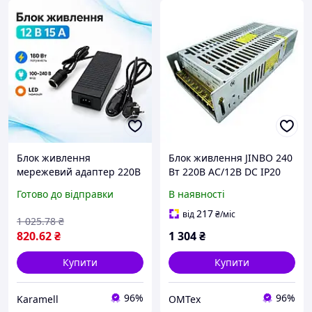
Блок живлення
Блок живлення JINBO 240
мережевий адаптер 220В
Вт 220В AC/12В DC IP20
100-240В 50-60 Гц на 12В
відкритий
Готово до відправки
В наявності
15А 180 Вт з гніздом
прикурювача LED
217
від
₴
/міс
1 025
.78
₴
індикація захисти
820
.62
₴
1 304
₴
пластик
Купити
Купити
96%
96%
Karamell
OMTex