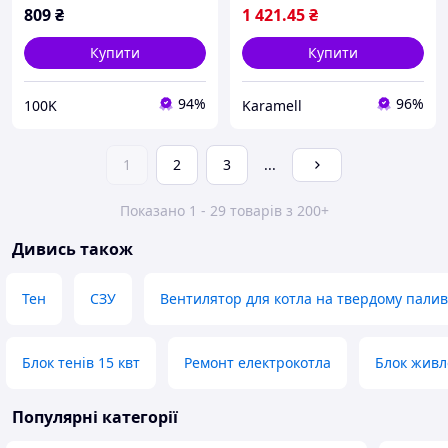
809
₴
1 421
.45
₴
Купити
Купити
94%
96%
100K
Karamell
1
2
3
...
Показано 1 - 29 товарів з 200+
Дивись також
Тен
СЗУ
Вентилятор для котла на твердому палив
Блок тенів 15 квт
Ремонт електрокотла
Блок живл
Популярні категорії