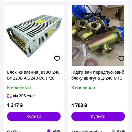
Блок живлення JINBO 240
Підігрівач передпусковий
Вт 220В AC/24В DC IP20
блоку двигуна Д-240 МТЗ
відкритий
(2000Вт, 220В) Артикул:
В наявності
В наявності
SK-2000T
203
від
₴
/міс
1 217
₴
4 703
₴
Купити
Купити
96%
87%
OMTex
Агро-Меридіан