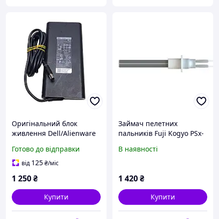
Оригінальний блок
Займач пелетних
живлення Dell/Alienware
пальників Fuji Kogyo PSx-
240W 19.5V 12.3A (штекер
1-240-B, 220 В, 315 Вт
Готово до відправки
В наявності
7.4x5.0 мм з голкою) Slim
(запальник для пелетного
LA240PM180 + кабель
котла)
125
від
₴
/міс
живлення 220V Б/В
1 250
₴
1 420
₴
Купити
Купити