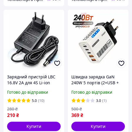
Зарядний пристрій LBC
Швидка зарядка GaN
16.8V 2A для 4S Li-ion
240W 5 портів (2×USB +
акумуляторів, блок
3×Type-C, QC 3.0)
Готово до відправки
Готово до відправки
живлення 5.5x2.1 мм, AC
універсальний адаптер,
100-240V
блок живлення
5.0
(10)
3.0
(1)
280
₴
500
₴
210
₴
369
₴
Купити
Купити