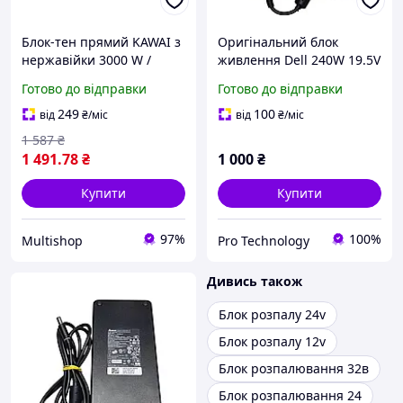
Блок-тен прямий KAWAI з
Оригінальний блок
нержавійки 3000 W /
живлення Dell 240W 19.5V
220V-380V ("зірка") / на
12.3A (конектор 7.4x5.0
Готово до відправки
Готово до відправки
різьбі 2"(58 мм) / довжина
мм з голкою) Flextronics
L = 240мм MULTISHOP
GA240PE1-00 + кабель
249
100
від
₴
/міс
від
₴
/міс
живлення 220V Б/В
1 587
₴
1 491
.78
₴
1 000
₴
Купити
Купити
97%
100%
Multishop
Pro Technology
Дивись також
Блок розпалу 24v
Блок розпалу 12v
Блок розпалювання 32в
Блок розпалювання 24