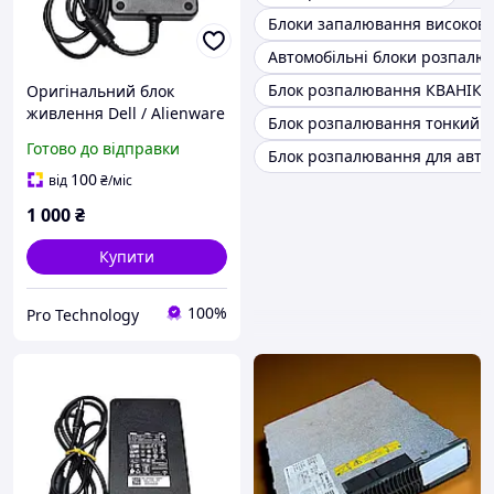
Блоки запалювання високов
Автомобільні блоки розпалю
Блок розпалювання КВАНІК A
Оригінальний блок
живлення Dell / Alienware
Блок розпалювання тонкий 1
240W 19.5V 12.3A (7.4x5.0
Готово до відправки
Блок розпалювання для автом
мм з голкою) Delta
GA240PE1-00 + кабель
100
від
₴
/міс
живлення 220V - Б/В
1 000
₴
Купити
100%
Pro Technology