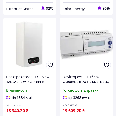
92%
96%
Інтернет магазин "My Car Store"
Solar Energy
Електрокотел СПКЕ New
Devireg 850 III +блок
Тенко 6 квт 220/380 В
живлення 24 В (140F1084)
Метеостанція для
В наявності
Готово до відправки
сніготиння,
антиобледеніння, датчик
1834
3268
від
₴
/міс
від
₴
/міс
Деві
20 378
₴
25 140
₴
18 340
.20
₴
19 609
.20
₴