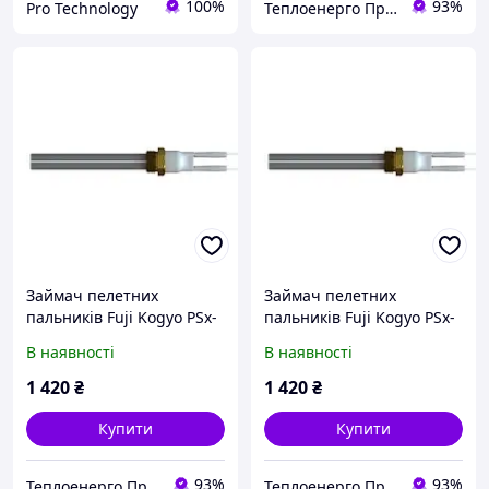
100%
93%
Pro Technology
Теплоенерго Пром
Займач пелетних
Займач пелетних
пальників Fuji Kogyo PSx-
пальників Fuji Kogyo PSx-
6-240-B, 220 В, 315 Вт
7-240-B, 220 В, 315 Вт
В наявності
В наявності
G3/8" (запальник для
G3/8" (запальник для
пелетного котла)
пелетного котла)
1 420
₴
1 420
₴
Купити
Купити
93%
93%
Теплоенерго Пром
Теплоенерго Пром