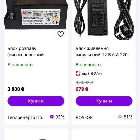
Блок розпалу
Блок живлення
(високовольтний
імпульсний 12 В 6 А 220-
трансформатор) Cofi
240 В Блок живлення
В наявності
В наявності
TRK2-40PVD Ціна з ПДВ
зволожувача Насоси для
туманоутворення
68
від
₴
/міс
970
.02
₴
3 800
₴
679
₴
Купити
Купити
93%
81%
Теплоенерго Пром
BOSFOR