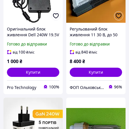
Оригінальний блок
Регульований блок
живлення Dell 240W 19.5V
живлення 11 30 В, до 50
12.3A Slim (штекер 7.4x5.0
А, 1500 Вт для
Готово до відправки
Готово до відправки
мм з голкою) LA240PM160
заряджання АКБ Eltek
P/N 00MFK9 + кабель
Flatpack 1500 24V
100
840
від
₴
/міс
від
₴
/міс
живлення 220 Б/В
1 000
₴
8 400
₴
Купити
Купити
100%
96%
Pro Technology
ФОП Ольховський