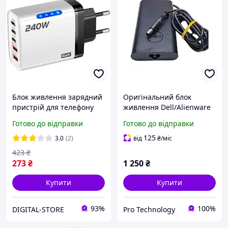
Блок живлення зарядний
Оригінальний блок
пристрій для телефону
живлення Dell/Alienware
240W 2 USB/3 Type-C
240W 19.5V 12.3A (штекер
Готово до відправки
Готово до відправки
швидка зарядка PD+QC3.0
7.4x5.0 мм з голкою) Slim
HA240PM200 + кабель
125
3.0
(2)
від
₴
/міс
живлення 220V Б/В
423
₴
273
₴
1 250
₴
Купити
Купити
93%
100%
DIGITAL-STORE
Pro Technology