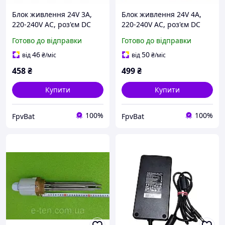
Блок живлення 24V 3A,
Блок живлення 24V 4A,
220-240V AC, роз'єм DC
220-240V AC, роз'єм DC
5.5×2.5 мм 72Вт подходит
5.5×2.5 мм 72Вт подходит
Готово до відправки
Готово до відправки
для паяльников Pinecil
для паяльников Pinecil
TS100 TS101 SH72 GD300
TS100 TS101 SH72 GD300
46
50
від
₴
/міс
від
₴
/міс
и др
и др
458
₴
499
₴
Купити
Купити
100%
100%
FpvBat
FpvBat