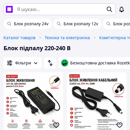
Блок розпалу 24v
Блок розпалу 12v
Блок ро
Каталог товарів
Техніка та електроніка
Комп'ютерна те
Блок підпалу 220-240 В
Фільтри
Безкоштовна доставка Rozetk