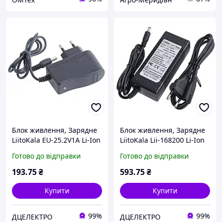
Блок живлення, Зарядне
Блок живлення, Зарядне
LiitoKala EU-25.2V1A Li-Ion
LiitoKala Lii-168200 Li-Ion
6s 25,2V 1A, 100-240 VAC,
4s 16,8V 2A, 100-240 VAC,
Готово до відправки
Готово до відправки
Роз'єм: 5,5x2,1
Роз'єм: 5,5x2,1
193
.75
₴
593
.75
₴
Купити
Купити
99%
99%
ДЦЕЛЕКТРО
ДЦЕЛЕКТРО