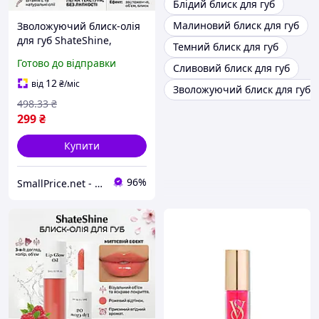
Блідий блиск для губ
Малиновий блиск для губ
Зволожуючий блиск-олія
для губ ShateShine,
Темний блиск для губ
вишня
Готово до відправки
Сливовий блиск для губ
12
від
₴
/міс
Зволожуючий блиск для губ n
498
.33
₴
299
₴
Купити
96%
SmallPrice.net - магазин товарів для дому та аксессуарів