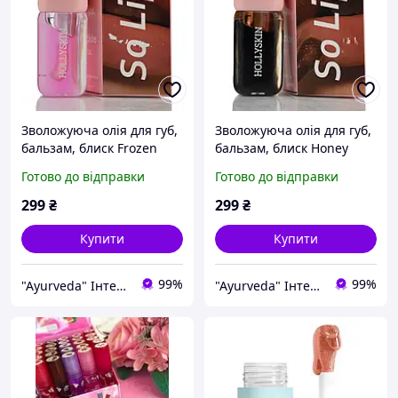
Зволожуюча олія для губ,
Зволожуюча олія для губ,
бальзам, блиск Frozen
бальзам, блиск Honey
Lemonade Hollyskin,
Glow Hollyskin, Peptide Lip
Готово до відправки
Готово до відправки
Peptide Lip Oil, So Lips,
Oil, So Lips, 010, 4ml
004, 4ml
299
₴
299
₴
Купити
Купити
99%
99%
"Ayurveda" Інтернет магазин аюрведичних товарів з Індії
"Ayurveda" Інтернет магазин аюрведичних товарів з Індії