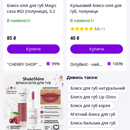
Блиск-олія для губ Magic
Кульковий блиск-олія для
casa #02 (полуниця), 3.2
губ, полуниця
мл
В наявності
В наявності
5.0
(1)
85
₴
40
₴
Купити
Купити
99%
100%
"CHERRY SHOP" Косметика, жіночий одяг та аксесуари
OnlyBest - найкраще тільки для Вас
Дивись також
Блиск для губ натуральний
Блиск для губ Lip Gloss
Блиск для губ корея
М'ятний блиск для губ
Блиск-бальзам для губ