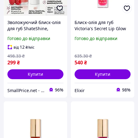
Зволожуючий блиск-олія
Блиск-олія для губ
для губ ShateShine,
Victoria's Secret Lip Glow
малина
Sheer Lip Oil Poppy 3.2 г
Готово до відправки
Готово до відправки
12
від
₴
/міс
498
.33
₴
635
.30
₴
299
₴
540
₴
Купити
Купити
96%
98%
SmallPrice.net - магазин товарів для дому та аксессуарів
Elixir