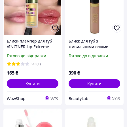
Блиск-плампер для губ
Блиск для губ з
VINCINER Lip Extreme
живильними оліями
Volume з імбирною олією
Derma Series Reneo Lips
Готово до відправки
Готово до відправки
D03 Siena глянцевий, 7
мл
3.0
(1)
165
₴
390
₴
Купити
Купити
97%
97%
WowShop
BeautyLab