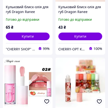
Кульковий блиск-олія для
Кульковий блиск-олія для
губ Dragon Ranee
губ Dragon Ranee
(полуниця), 6.3 мл
(полуниця), 6.3 мл
Готово до відправки
Готово до відправки
65
₴
43
₴
Купити
Купити
99%
100%
"CHERRY SHOP" Косметика, жіночий одяг та аксесуари
CHERRY-OPT Косметика оптом