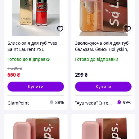
Блиск-олія для губ Yves
Зволожуюча олія для губ,
Saint Laurent YSL
бальзам, блиск Hollyskin,
Loveshine Plumping Gloss
Peptide Lip Oil, So Lips,
Готово до відправки
Готово до відправки
#07
002, 4ml
1 200
₴
660
₴
299
₴
Купити
Купити
88%
99%
GlamPoint
"Ayurveda" Інтернет магазин аюрведичних товарів з Індії