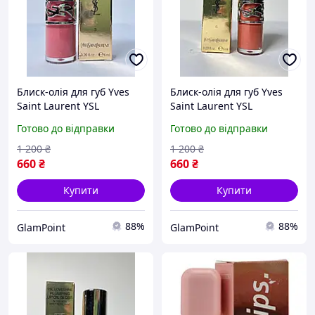
Блиск-олія для губ Yves
Блиск-олія для губ Yves
Saint Laurent YSL
Saint Laurent YSL
Loveshine Plumping Gloss
Loveshine Plumping Gloss
Готово до відправки
Готово до відправки
#03
#05
1 200
₴
1 200
₴
660
₴
660
₴
Купити
Купити
88%
88%
GlamPoint
GlamPoint