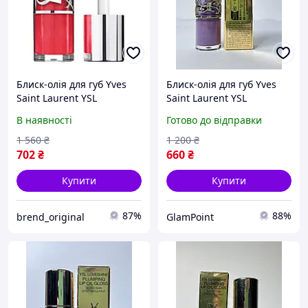
Блиск-олія для губ Yves
Блиск-олія для губ Yves
Saint Laurent YSL
Saint Laurent YSL
Loveshine Plumping Gloss
Loveshine Plumping Gloss
В наявності
Готово до відправки
#07
#01
1 560
₴
1 200
₴
702
₴
660
₴
Купити
Купити
87%
88%
brend_original
GlamPoint