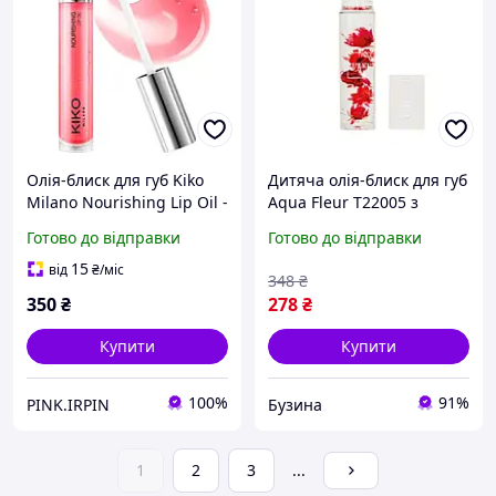
Олія-блиск для губ Kiko
Дитяча олія-блиск для губ
Milano Nourishing Lip Oil -
Aqua Fleur T22005 з
05 Red Velvet-7мл.
червоними квітами
Готово до відправки
Готово до відправки
buzyna
15
від
₴
/міс
348
₴
350
₴
278
₴
Купити
Купити
100%
91%
PINK.IRPIN
Бузина
1
2
3
...