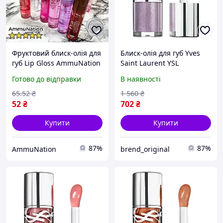
Фруктовий блиск-олія для
Блиск-олія для губ Yves
губ Lip Gloss AmmuNation
Saint Laurent YSL
виноград шоколад
Loveshine Plumping Gloss
Готово до відправки
В наявності
полуниця кавун ваніль
#01
вишня 7 гр.
65
.52
₴
1 560
₴
52
₴
702
₴
Купити
Купити
87%
87%
AmmuNation
brend_original