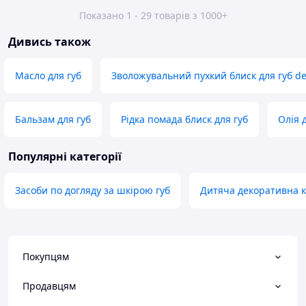
Показано 1 - 29 товарів з 1000+
Дивись також
Масло для губ
Зволожувальний пухкий блиск для губ de
Бальзам для губ
Рідка помада блиск для губ
Олія 
Популярні категорії
Засоби по догляду за шкірою губ
Дитяча декоративна 
Покупцям
Продавцям