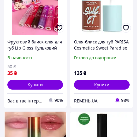
Фруктовий блиск-олія для
Олія-блиск для губ PARISA
губ Lip Gloss Кульковий
Cosmetics Sweet Paradise
Kiss Lip Oil відтінок 06
В наявності
Готово до відправки
Splash Of Cream 4.8 мл
50
₴
35
₴
135
₴
Купити
Купити
90%
98%
Вас вітає інтернет магазин "Sales Spirit"
REMIНЬ.UA