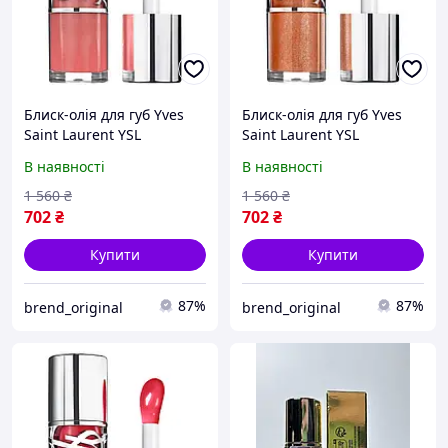
Блиск-олія для губ Yves
Блиск-олія для губ Yves
Saint Laurent YSL
Saint Laurent YSL
Loveshine Plumping Gloss
Loveshine Plumping Gloss
В наявності
В наявності
#03
#05
1 560
₴
1 560
₴
702
₴
702
₴
Купити
Купити
87%
87%
brend_original
brend_original