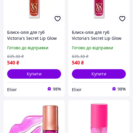
Блиск-олія для губ
Блиск-олія для губ
Victoria's Secret Lip Glow
Victoria's Secret Lip Glow
Sheer Lip Oil Maple 3.2 г
Sheer Lip Oil Mulberry 3.2
Готово до відправки
Готово до відправки
г
635
.30
₴
635
.30
₴
540
₴
540
₴
Купити
Купити
98%
98%
Elixir
Elixir