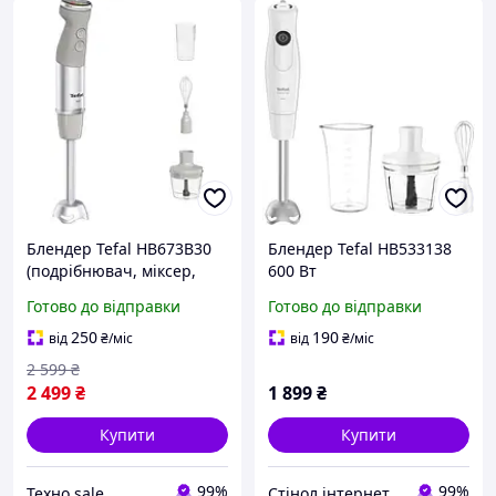
Блендер Tefal HB673B30
Блендер Tefal HB533138
(подрібнювач, міксер,
600 Вт
дисплей)
Готово до відправки
Готово до відправки
250
190
від
₴
/міс
від
₴
/міс
2 599
₴
2 499
₴
1 899
₴
Купити
Купити
99%
99%
Teхно sale
Стінол інтернет магазин