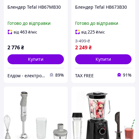
Блендер Tefal HB67MB30
Блендер Tefal HB673B30
Готово до відправки
Готово до відправки
463
225
від
₴
/міс
від
₴
/міс
3 499
₴
2 776
₴
2 249
₴
Купити
Купити
89%
91%
Елдом - електроніка в Ваш дім!
TAX FREE