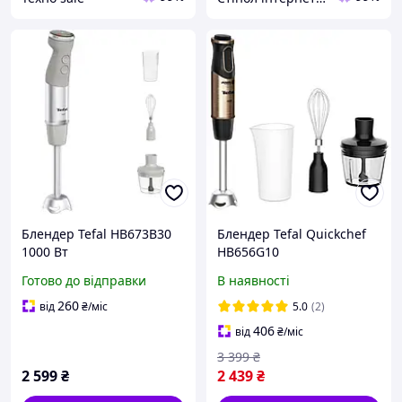
Блендер Tefal HB673B30
Блендер Tefal Quickchef
1000 Вт
HB656G10
Готово до відправки
В наявності
260
від
₴
/міс
5.0
(2)
406
від
₴
/міс
3 399
₴
2 599
₴
2 439
₴