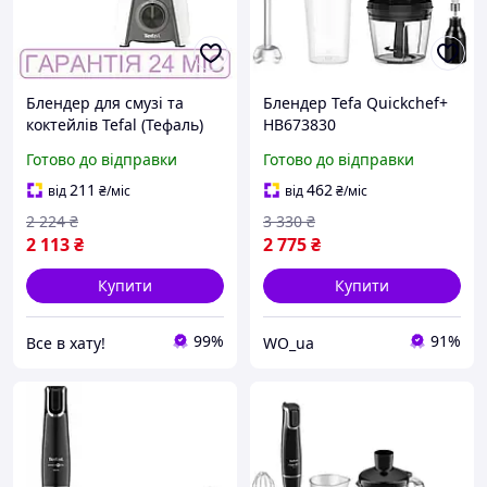
Блендер для смузі та
Блендер Tefa Quickchef+
коктейлів Tefal (Тефаль)
HB673830
Blendeo + 450W, білий,
Готово до відправки
Готово до відправки
стаціонарний, ємність 1.5
л
211
462
від
₴
/міс
від
₴
/міс
2 224
₴
3 330
₴
2 113
₴
2 775
₴
Купити
Купити
99%
91%
Все в хату!
WO_ua