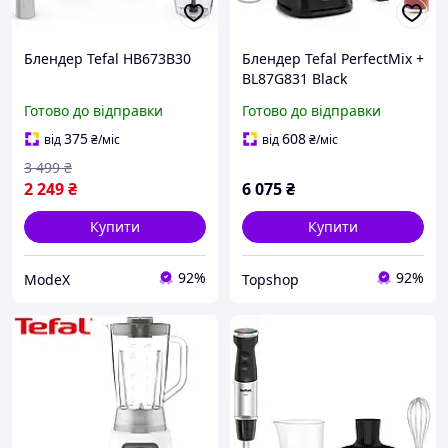
Блендер Tefal HB673B30
Блендер Tefal PerfectMix +
BL87G831 Black
Готово до відправки
Готово до відправки
375
608
від
₴
/міс
від
₴
/міс
3 499
₴
2 249
₴
6 075
₴
Купити
Купити
92%
92%
ModeX
Topshop