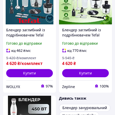
Блендер заглибний із
Блендер заглибний із
подрібнювачем Tefal
подрібнювачем Tefal
Блендери кухонні з
Блендери кухонні з
Готово до відправки
Готово до відправки
насадками 20 швидкостей
насадками 20 швидкостей
+ Турборежим
+ Турборежим
462
770
від
₴
/міс
від
₴
/міс
Електричний блендер 500
Електричний блендер 500
5 420
₴/комплект
5 545
₴
мл
мл ТОП
4 620
₴/комплект
4 620
₴
Купити
Купити
97%
100%
WOLLYX
Zepline
Дивись також
Блендер занурювальний