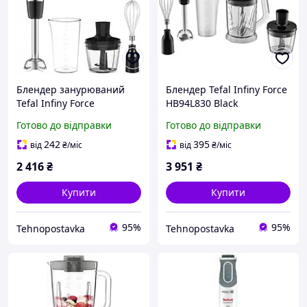
Блендер занурюваний
Блендер Tefal Infiny Force
Tefal Infiny Force
HB94L830 Black
HB943838 Black UA
Готово до відправки
Готово до відправки
242
395
від
₴
/міс
від
₴
/міс
2 416
₴
3 951
₴
Купити
Купити
95%
95%
Tehnopostavka
Tehnopostavka