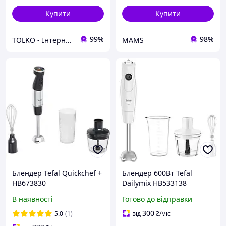
Купити
Купити
99%
98%
TOLKO - Інтернет-Магазин TOLKO
MAMS
Блендер Tefal Quickchef +
Блендер 600Вт Tefal
HB673830
Dailymix HB533138
В наявності
Готово до відправки
300
5.0
(1)
від
₴
/міс