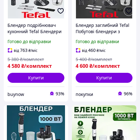
Блендер подрібнювач
Блендер заглибний Tefal
кухонний Tefal Блендери
Побутові блендери з
з насадками 1000 Вт
багатофункціональною
Готово до відправки
Готово до відправки
Блендер РУЧНОЇ 20
чашею подрібнювачем
швидкостей +
20 швидкостей +
763
460
від
₴
/міс
від
₴
/міс
Турборежим
турборежим 1000 Вт
5 380
₴/комплект
5 400
₴/комплект
Мініподрібнювач 500 мл
4 580
₴/комплект
4 600
₴/комплект
Купити
Купити
93%
96%
buynow
покупки