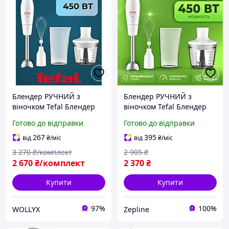
Блендер РУЧНИЙ з
Блендер РУЧНИЙ з
віночком Tefal Блендер
віночком Tefal Блендер
заглибний для кухні
заглибний для кухні
Готово до відправки
Готово до відправки
подрібнювач із чашею
подрібнювач із чашею
0,5 л Блендери з
0,5 л Блендери з
267
395
від
₴
/міс
від
₴
/міс
насадками 450 Вт
насадками 450 Вт ТОП
3 270
₴/комплект
2 905
₴
2 670
₴/комплект
2 370
₴
Купити
Купити
97%
100%
WOLLYX
Zepline