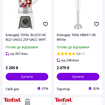
Блендер TEFAL BL2C0130
Блендер Tefal HB641138
BLD UNO2 2SP 0ACC WHT
White
EU
Готово до відправки
Готово до відправки
367
від
₴
/міс
5.0
(1)
248
від
₴
/міс
2 200
₴
2 479
₴
Купити
Купити
97%
92%
Свій дім
Topshop