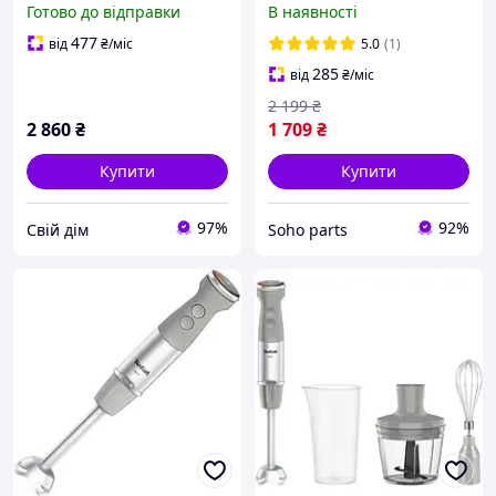
Готово до відправки
В наявності
477
від
₴
/міс
5.0
(1)
285
від
₴
/міс
2 199
₴
2 860
₴
1 709
₴
Купити
Купити
97%
92%
Свій дім
Soho parts