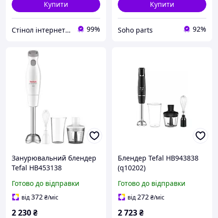
Купити
Купити
99%
92%
Стінол інтернет магазин
Soho parts
Занурювальний блендер
Блендер Tefal HB943838
Tefal HB453138
(q10202)
Готово до відправки
Готово до відправки
372
272
від
₴
/міс
від
₴
/міс
2 230
₴
2 723
₴