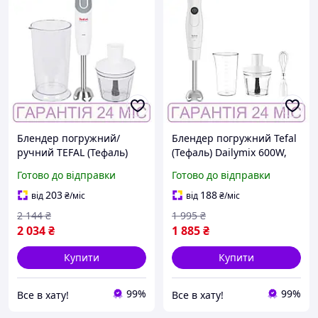
Блендер погружний/
Блендер погружний Tefal
ручний TEFAL (Тефаль)
(Тефаль) Dailymix 600W,
Optichef, 800W, віночок,
ручний, віночок, міні-
Готово до відправки
Готово до відправки
мірна склянка, міні-
подрібнювач, мірна
подрібнювач
склянка
203
188
від
₴
/міс
від
₴
/міс
2 144
₴
1 995
₴
2 034
₴
1 885
₴
Купити
Купити
99%
99%
Все в хату!
Все в хату!