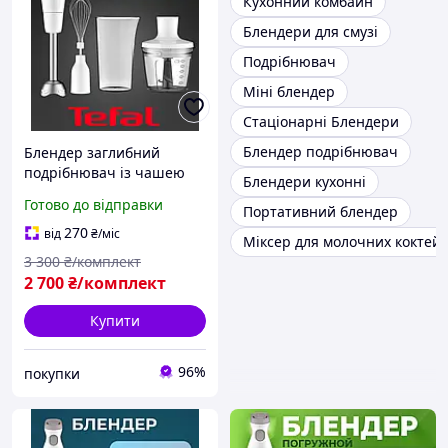
Кухонний комбайн
Блендери для смузі
Подрібнювач
Міні блендер
Стаціонарні Блендери
Блендер подрібнювач
Блендер заглибний
подрібнювач із чашею
Блендери кухонні
Tefal Блендери з
Готово до відправки
Портативний блендер
насадками кухонні 450 Вт
Багатофункціональний
270
від
₴
/міс
Міксер для молочних коктейл
блендер 0,5 л
3 300
₴/комплект
2 700
₴/комплект
Купити
96%
покупки