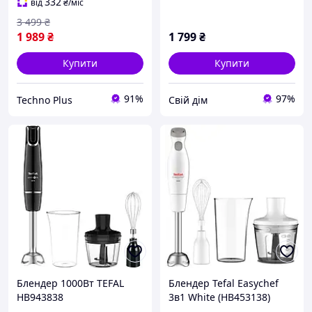
332
від
₴
/міс
3 499
₴
1 989
₴
1 799
₴
Купити
Купити
91%
97%
Techno Plus
Свій дім
Блендер 1000Вт TEFAL
Блендер Tefal Easychef
HB943838
3в1 White (HB453138)