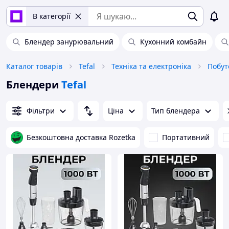
В категорії
Блендер занурювальний
Кухонний комбайн
Каталог товарів
Tefal
Техніка та електроніка
Побут
Блендери
Tefal
Фільтри
Ціна
Тип блендера
Безкоштовна доставка Rozetka
Портативний