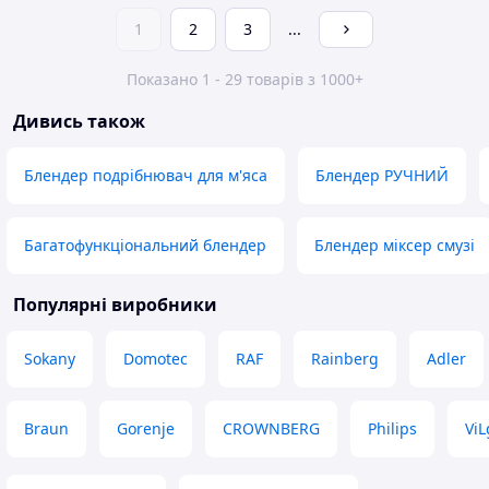
1
2
3
...
Показано 1 - 29 товарів з 1000+
Дивись також
Блендер подрібнювач для м'яса
Блендер РУЧНИЙ
Багатофункціональний блендер
Блендер міксер смузі
Популярні виробники
Sokany
Domotec
RAF
Rainberg
Adler
Braun
Gorenje
CROWNBERG
Philips
Vi