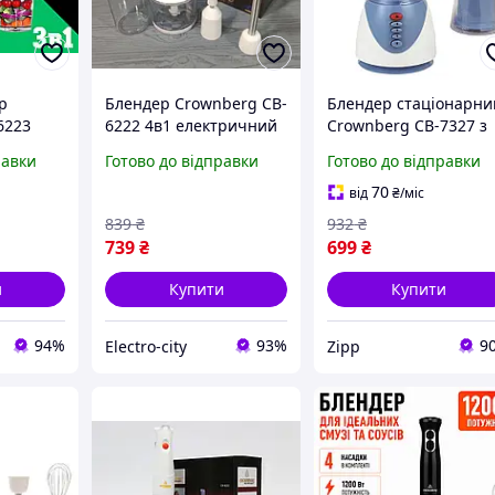
р
Блендер Crownberg CB-
Блендер стаціонарни
6223
6222 4в1 електричний
Crownberg CB-7327 з
нальний
(чопер, віночок,
чашею 1,5 л 800 W
равки
Готово до відправки
Готово до відправки
 чашею
подрібнювач, чаша
600 мл) міксер
70
від
₴
/міс
 для
839
₴
932
₴
739
₴
699
₴
и
Купити
Купити
94%
93%
9
Electro-city
Zipp