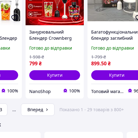
Занурювальний
Багатофункціональн
блендер
Блендер Crownberg
блендер заглибний
в1 2000
4в1 1200 Вт Ручний
міксер для дому,
равки
Готово до відправки
Готово до відправки
Кухонний з Чашею
занурювальний
ашею
Віночком Теркою та
блендер із чашею
1 598
₴
1 799
₴
Подрібнювачем
подрібнювачем 4 в 1
799
₴
899
.50
₴
Чорний
Crownberg
и
Купити
Купити
100%
100%
9
NanoShop
Топовий магазин
3
...
Вперед
Показано 1 - 29 товарів з 800+
ж