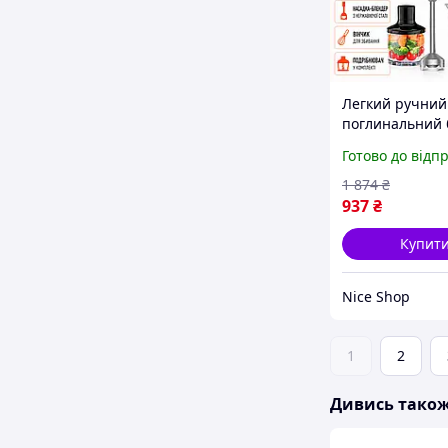
Легкий ручний
поглинальний 
подрібнювач 4
Готово до відп
вт сучасний із
додатковою ч
1 874
₴
937
₴
Купит
Nice Shop
1
2
Дивись тако