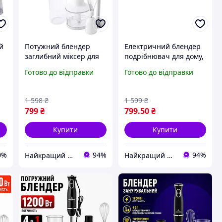
й
Потужний блендер
Електричний блендер
заглибний міксер для
подрібнювач для дому,
кухні, блендери
багатофункціональний
Готово до відправки
Готово до відправки
подрібнювачі 4в1,
занурювальний
ручний
блендер із
занурювальний
подрібнювачем
1 598
₴
1 599
₴
блендер Crownberg
Crownberg
799
₴
799
.50
₴
Купити
Купити
0%
94%
94%
Найкращий магазин
Найкращий магазин