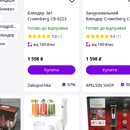
лендери
ібнювач
Блендер 3в1
Занурювальний
Crownberg CB-6223
блендер Crownberg C
побутовий ручний
6223 з вінчиком і
Блендер чаша подрібнювач
Готово до відправки
Готово до відправки
блендер з чашею для
подрібнювачем
блендер
кухні дитячого
компактний домашні
5.0
(1)
5.0
(1)
харчування та
блендер для їжі
нні
160
160
від
₴
/міс
від
₴
/міс
коктейлів
1 598
₴
1 598
₴
Купити
Купити
97%
9
Zakupochka
APELSIN SHOP