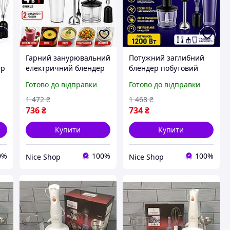
Гарний занурювальний
Потужний заглибний
ер
електричний блендер
блендер побутовий
0
1200 вт зі змінними
1200 вт універсальний
Готово до відправки
Готово до відправки
насадками та чашею
4 в 1 у наборі з чашею,
набір 4 в 1, заглибні
з насадками
1 472
₴
1 468
₴
багатофункціональні
736
₴
734
₴
блендери
Купити
Купити
0%
100%
100%
Nice Shop
Nice Shop