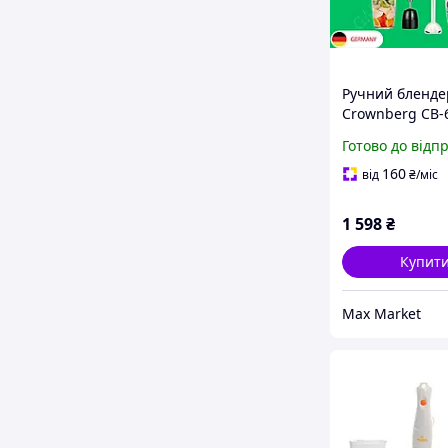
Ручний бленде
Crownberg CB-
багатофункціо
Готово до відп
блендер 3в1 з
вінчиком та
160
від
₴
/міс
подрібнювачем
кухні
1 598
₴
Купит
Max Market