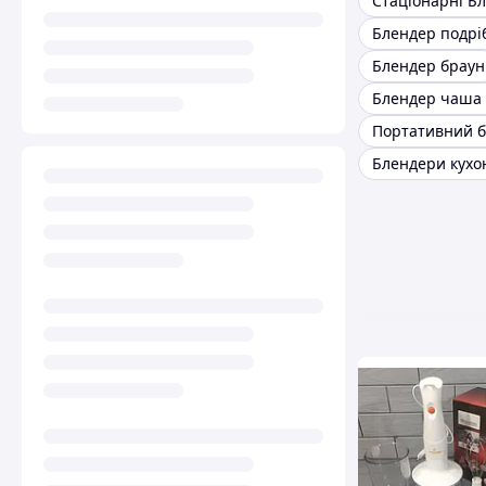
Стаціонарні Б
Блендер подр
Блендер браун
Портативний 
Блендери кухо