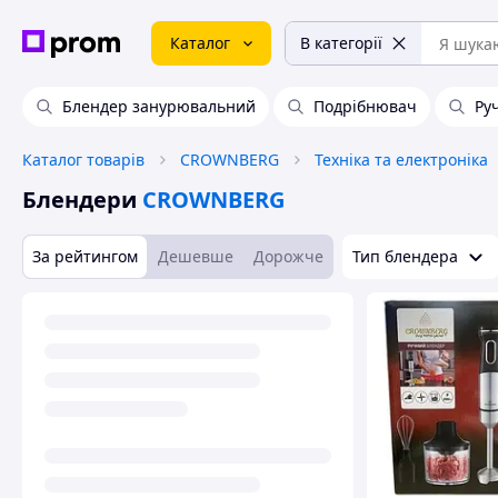
Каталог
В категорії
Блендер занурювальний
Подрібнювач
Ру
Каталог товарів
CROWNBERG
Техніка та електроніка
Блендери
CROWNBERG
За рейтингом
Дешевше
Дорожче
Тип блендера