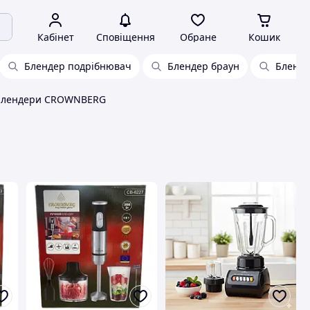
Кабінет
Сповіщення
Обране
Кошик
Блендер подрібнювач
Блендер браун
Бленде
Блендери CROWNBERG