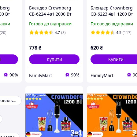
berg
Блендер Crownberg
Блендер Crownberg
00 Вт
СВ-6224 4в1 2000 Вт
СВ-6223 4в1 1200 Вт
універсальний
універсальний
равки
Готово до відправки
Готово до відправки
айн
кухонний комбайн
кухонний комбайн
SN27
(20)
4.7
(8)
4.5
(117)
778
₴
620
₴
и
Купити
Купити
90%
90%
9
FamilyMart
FamilyMart
Блендер занурювальний