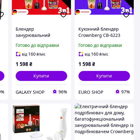
Блендер
Кухонний блендер
занурювальний
Crownberg CB-6223
Crownberg CB-6223 3в1
блендер для збивання
Готово до відправки
Готово до відправки
ручний кухонний
коктейлів пюре та
блендер з вінчиком та
подрібнення овочів і
160
160
від
₴
/міс
від
₴
/міс
подрібнювачем для
фруктів
1 598
₴
1 598
₴
коктейлів і пюре
Купити
Купити
0%
96%
97%
GALAXY SHOP
EURO SHOP