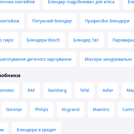
лочних коктейлів
Блендер подрібнювач для м'яса
Бл
коктейлів
Потужний блендер
Професійні блендери
р смузі
Блендери Bosch
Блендер 5в1
Пароварк
риготування дитячого харчування
Міксери занурювальні
иробники
omotec
RAF
Rainberg
Tefal
Adler
Ma
Gorenje
Philips
ViLgrand
Maestro
Camr
ом
Блендери в кредит