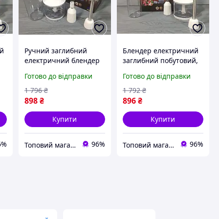
ий
Ручний заглибний
Блендер електричний
електричний блендер
заглибний побутовий,
із вінчиком для
гарний занурювальний
Готово до відправки
Готово до відправки
збивання, потужний
блендер чаша
якісний заглибний
подрібнювач із
1 796
₴
1 792
₴
блендер 4 в 1
насадками 4 в 1
898
₴
896
₴
Купити
Купити
6%
96%
96%
Топовий магазин
Топовий магазин