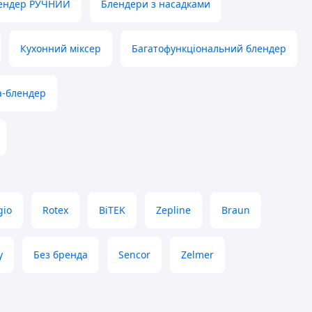
ендер РУЧНИЙ
Блендери з насадками
Кухонний міксер
Багатофункціональний блендер
а-блендер
gio
Rotex
BiTEK
Zepline
Braun
y
Без бренда
Sencor
Zelmer