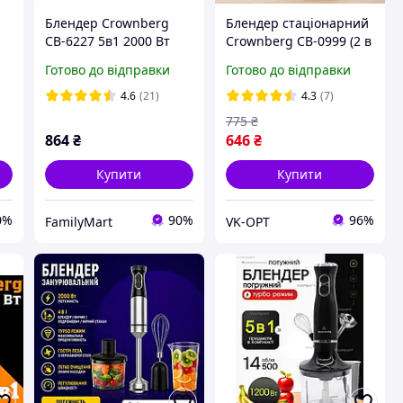
Блендер Crownberg
Блендер стаціонарний
СВ-6227 5в1 2000 Вт
Crownberg CB-0999 (2 в
універсальний
1) з кавомолкою, 500
Готово до відправки
Готово до відправки
кухонний комбайн
Вт, 1.5 л
4.6
(21)
4.3
(7)
775
₴
864
₴
646
₴
Купити
Купити
0%
90%
96%
FamilyMart
VK-OPT