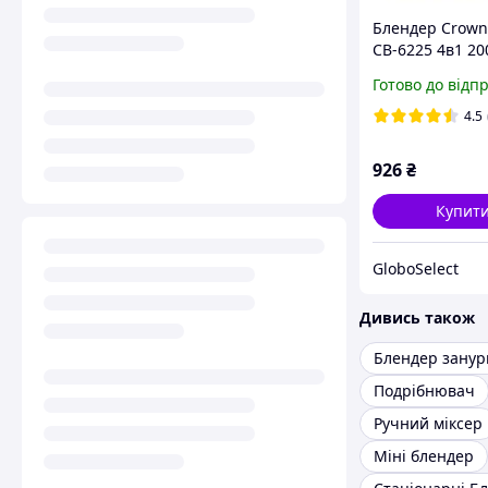
Блендер Crown
СВ-6225 4в1 20
універсальний
Готово до відп
кухонний комб
4.5
926
₴
Купит
GloboSelect
Дивись також
Подрібнювач
Ручний міксер
Міні блендер