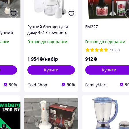
Ручний блендер для
FM227
Ручний
дому 4в1 Crownberg
му,
CB-6222, Погружний
равки
Готово до відправки
Готово до відправки
й
блендер з чашею-
шею
подрібнювачем,
5.0
(9)
 4в1
Блендер з вінчиком
1 954
₴/набір
912
₴
6222,
чк
и
Купити
Купити
90%
90%
9
Gold Shop
FamilyMart