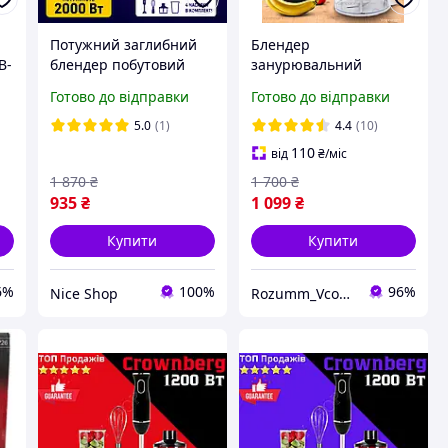
Потужний заглибний
Блендер
B-
блендер побутовий
занурювальний
2000 вт універсальний
ручний 3 в 1
Готово до відправки
Готово до відправки
4 в 1 у наборі з чашею,
Crownberg 1200 Вт
й
з насадками
блендер подрібнювач,
5.0
(1)
4.4
(10)
блендер-міксер,
110
від
₴
/міс
капучинатор
1 870
₴
1 700
₴
935
₴
1 099
₴
Купити
Купити
6%
100%
96%
Nice Shop
Rozumm_VcompanY