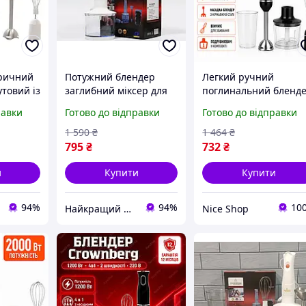
тричний
Потужний блендер
Легкий ручний
товий із
заглибний міксер для
поглинальний бленд
ендер
кухні, блендери
подрібнювач 4в1 120
равки
Готово до відправки
Готово до відправки
иком для
подрібнювачі 4в1,
вт сучасний із
ручний
додатковою чашею
1 590
₴
1 464
₴
занурювальний
795
₴
732
₴
блендер Crownberg
и
Купити
Купити
94%
94%
10
Найкращий магазин
Nice Shop