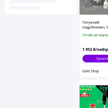
Потужний
подрібнювач, 
блендер для до
Готово до відп
занурювальни
блендер з ча
подрібнювачем
1 952
₴/набір
Crownberg CB-
Блендер з віно
Купит
Gold Shop