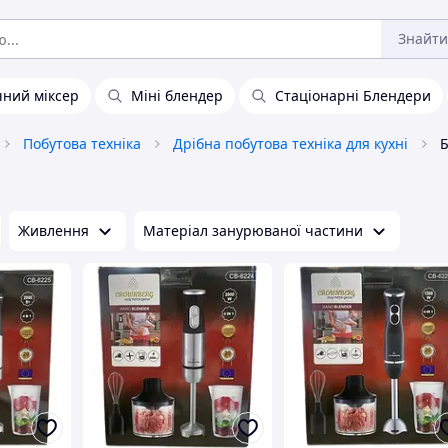
Знайти
чний міксер
Міні блендер
Стаціонарні Блендери
Побутова техніка
Дрібна побутова техніка для кухні
Живлення
Матеріал занурюваної частини