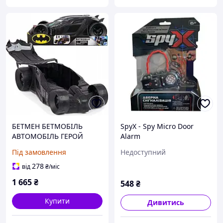
БЕТМЕН БЕТМОБІЛЬ
SpyX - Spy Micro Door
АВТОМОБІЛЬ ГЕРОЙ
Alarm
ТРАНСПОРТ 38 СМ DC
Під замовлення
Недоступний
COMICS
278
від
₴
/міс
1 665
₴
548
₴
Купити
Дивитись