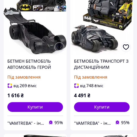
БЕТМЕН БЕТМОБІЛЬ
БЕТМОБІЛЬ ТРАНСПОРТ З
АВТОМОБІЛЬ ГЕРОЙ
ДИСТАНЦІЙНИМ
ТРАНСПОРТ 38 СМ DC
УПРАВЛІННЯМ DC
Під замовлення
Під замовлення
COMICS
COMICS ТУМБЛЕР РУ
АВТО БЕТМЕН
269
748
від
₴
/міс
від
₴
/міс
1 616
₴
4 491
₴
Купити
Купити
95%
95%
"VAMTREBA" - інтер'єри мрій тепер доступні для всіх! Ви знайдете тут все з ІК!
"VAMTREBA" - інтер'єри мрій тепер доступні для всіх! Ви знайдете тут все з ІК!