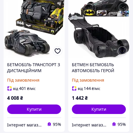
БЕТМОБІЛЬ ТРАНСПОРТ З
БЕТМЕН БЕТМОБІЛЬ
ДИСТАНЦІЙНИМ
АВТОМОБІЛЬ ГЕРОЙ
УПРАВЛІННЯМ DC
ТРАНСПОРТ 38 СМ DC
Під замовлення
Під замовлення
COMICS ТУМБЛЕР РУ
COMICS
АВТО БЕТМЕН
401
144
від
₴
/міс
від
₴
/міс
4 008
₴
1 442
₴
Купити
Купити
95%
95%
Інтернет магазин - Маркет
Інтернет магазин - Маркет