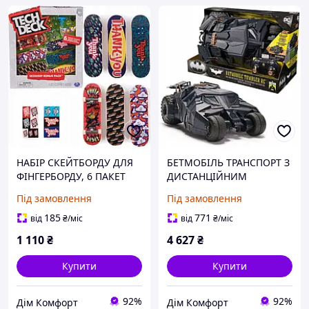
НАБІР СКЕЙТБОРДУ ДЛЯ
БЕТМОБІЛЬ ТРАНСПОРТ З
ФІНГЕРБОРДУ, 6 ПАКЕТ
ДИСТАНЦІЙНИМ
ДЯКУЮ, БОНУС SK8SHOP
УПРАВЛІННЯМ DC
Під замовлення
Під замовлення
+ АКСЕСУАРИ
COMICS ТУМБЛЕР РУ
АВТО БЕТМЕН
185
771
від
₴
/міс
від
₴
/міс
1 110
₴
4 627
₴
Купити
Купити
92%
92%
Дім Комфорт
Дім Комфорт