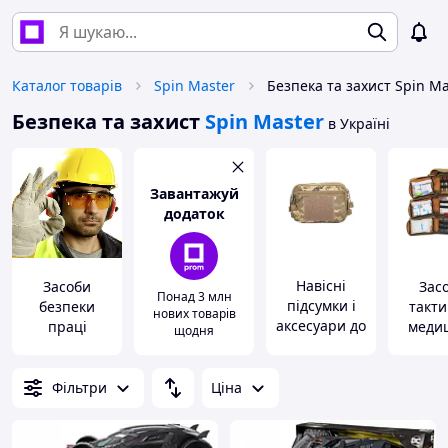
Каталог товарів
Spin Master
Безпека та захист Spin Ma
Безпека та захист
Spin Master
в Україні
Завантажуй
додаток
Навісні
Засоби
Зас
Понад 3 млн
підсумки і
безпеки
такти
нових товарів
аксесуари до
праці
меди
щодня
них
Фільтри
Ціна