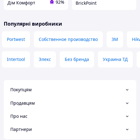
92%
Дім Комфорт
BrickPoint
Популярні виробники
Portwest
Собственное производство
3М
Hik
Intertool
Элекс
Без бренда
Украина ТД
Покупцям
Продавцям
Про нас
Партнери