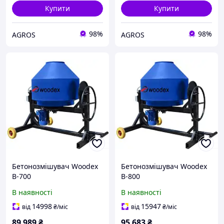
Купити
Купити
98%
98%
AGROS
AGROS
Бетонозмішувач Woodex
Бетонозмішувач Woodex
B-700
B-800
В наявності
В наявності
14998
15947
від
₴
/міс
від
₴
/міс
89 989
₴
95 683
₴