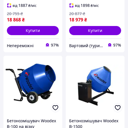
1887
1898
від
₴
/міс
від
₴
/міс
20 755
₴
20 877
₴
18 868
₴
18 979
₴
Купити
Купити
97%
97%
Непереможні
Вартовий (туризм, полювання та кемпінг)
Бетонозмішувач Woodex
Бетонозмішувач Woodex
B-100 на візку
B-1500