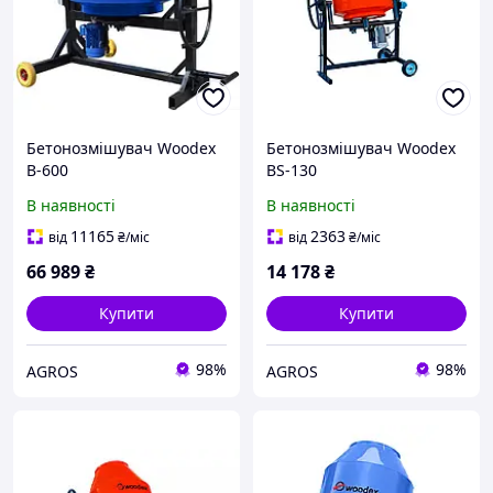
Бетонозмішувач Woodex
Бетонозмішувач Woodex
B-600
BS-130
В наявності
В наявності
11165
2363
від
₴
/міс
від
₴
/міс
66 989
₴
14 178
₴
Купити
Купити
98%
98%
AGROS
AGROS