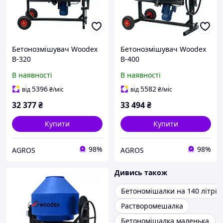
Бетонозмішувач Woodex
Бетонозмішувач Woodex
B-320
B-400
В наявності
В наявності
5396
5582
від
₴
/міс
від
₴
/міс
32 377
₴
33 494
₴
Купити
Купити
98%
98%
AGROS
AGROS
Дивись також
Бетономішалки на 140 літрів
Растворомешалка
Бетономішалка маленька