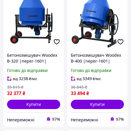
Бетонозмішувач Woodex
Бетонозмішувач Woodex
B-320 |neper-1601|
B-400 |neper-1601|
Готово до відправки
Готово до відправки
3238
3349
від
₴
/міс
від
₴
/міс
35 615
₴
36 843
₴
32 377
₴
33 494
₴
Купити
Купити
97%
97%
Непереможні
Непереможні