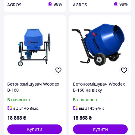
98%
98%
AGROS
AGROS
Бетонозмішувач Woodex
Бетонозмішувач Woodex
B-160
B-160 на візку
В наявності
В наявності
3145
3145
від
₴
/міс
від
₴
/міс
18 868
₴
18 868
₴
Купити
Купити