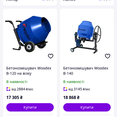
Бетонозмішувач Woodex
Бетонозмішувач Woodex
B-120 на візку
B-140
В наявності
В наявності
2884
3145
від
₴
/міс
від
₴
/міс
17 305
₴
18 868
₴
Купити
Купити