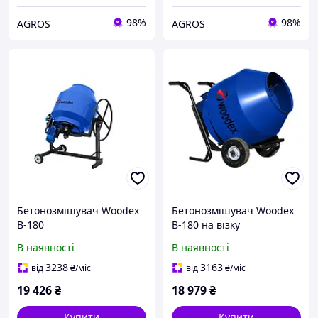
98%
98%
AGROS
AGROS
Бетонозмішувач Woodex
Бетонозмішувач Woodex
B-180
B-180 на візку
В наявності
В наявності
3238
3163
від
₴
/міс
від
₴
/міс
19 426
₴
18 979
₴
Купити
Купити