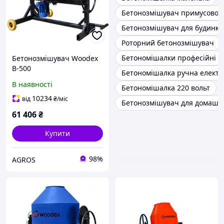
Бетонозмішувач примусової д
Бетонозмішувач для будинку
Роторний бетонозмішувач
Бетономішалки професійні
Бетонозмішувач Woodex
B-500
Бетономішалка ручна елект
В наявності
Бетономішалка 220 вольт
10234
від
₴
/міс
Бетонозмішувач для домашн
61 406
₴
Купити
98%
AGROS