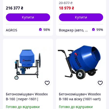
20 877
₴
216 377
₴
18 979
₴
Купити
Купити
98%
99%
AGROS
Вояджер (авто, туризм, спорт)
Бетонозмішувач Woodex
Бетонозмішувач Woodex
B-160 |neper-1601|
B-180 на візку (1601-vart)
Готово до відправки
Готово до відправки