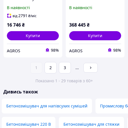
В наявності
В наявності
2791
від
₴
/міс
16 746
₴
368 445
₴
Купити
Купити
98%
98%
AGROS
AGROS
1
2
3
...
Показано 1 - 29 товарів з 60+
Дивись також
Бетонозмішувач для напівсухих сумішей
Промислову б
Бетонозмішувач 220 В
Бетонозмішувач для стяжки