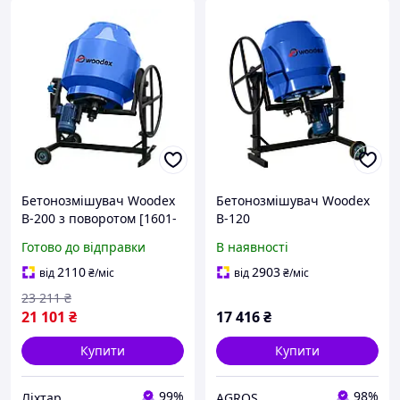
Бетонозмішувач Woodex
Бетонозмішувач Woodex
B-200 з поворотом [1601-
B-120
liht]
Готово до відправки
В наявності
2110
2903
від
₴
/міс
від
₴
/міс
23 211
₴
21 101
₴
17 416
₴
Купити
Купити
99%
98%
Ліхтар
AGROS