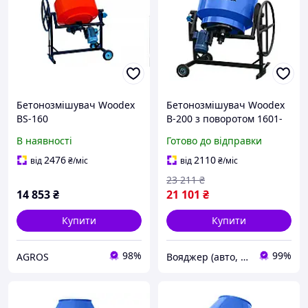
Бетонозмішувач Woodex
Бетонозмішувач Woodex
BS-160
B-200 з поворотом 1601-
VO
В наявності
Готово до відправки
2476
2110
від
₴
/міс
від
₴
/міс
23 211
₴
14 853
₴
21 101
₴
Купити
Купити
98%
99%
AGROS
Вояджер (авто, туризм, спорт)