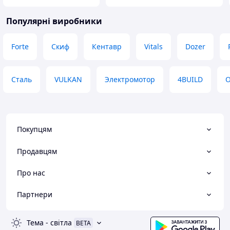
Популярні виробники
Forte
Скиф
Кентавр
Vitals
Dozer
Сталь
VULKAN
Электромотор
4BUILD
O
Покупцям
Продавцям
Про нас
Партнери
Тема
-
світла
BETA