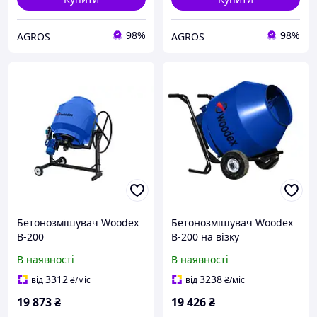
98%
98%
AGROS
AGROS
Бетонозмішувач Woodex
Бетонозмішувач Woodex
B-200
B-200 на візку
В наявності
В наявності
3312
3238
від
₴
/міс
від
₴
/міс
19 873
₴
19 426
₴