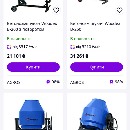
Бетонозмішувач Woodex
Бетонозмішувач Woodex
B-200 з поворотом
B-250
В наявності
В наявності
3517
5210
від
₴
/міс
від
₴
/міс
21 101
₴
31 261
₴
Купити
Купити
98%
98%
AGROS
AGROS