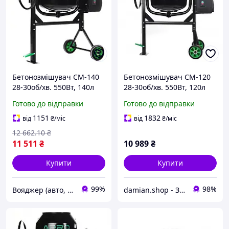
Бетонозмішувач СМ-140
Бетонозмішувач СМ-120
28-30об/хв. 550Вт, 140л
28-30об/хв. 550Вт, 120л
(вінець з чавуну) APRO
(вінець з чавуну) APRO
Готово до відправки
Готово до відправки
8995-VO
1151
1832
від
₴
/міс
від
₴
/міс
12 662
.10
₴
11 511
₴
10 989
₴
Купити
Купити
99%
98%
Вояджер (авто, туризм, спорт)
damian.shop - Знайдеться все! Техніка і не лише...