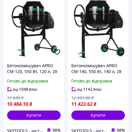
Бетонозмішувач APRO
Бетонозмішувач APRO
СМ-120, 550 Вт, 120 л, 28
СМ-140, 550 Вт, 140 л, 28
30 об/хв, вінець з чавуну
30 об/хв, вінець з чавуну
Готово до відправки
Готово до відправки
1048
1142
від
₴
/міс
від
₴
/міс
11 649
₴
12 691
.80
₴
10 484
.10
₴
11 422
.62
₴
Купити
Купити
98%
98%
SKYTOOLS - інструмент та витратні матеріали
SKYTOOLS - інструмент та витратні матеріали