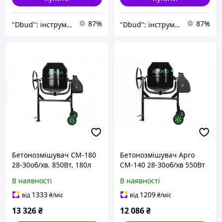
87%
87%
"Dbud": інструменти та побутова техніка для Вас!
"Dbud": інструменти та побутова техніка для Вас!
Бетонозмішувач СМ-180
Бетонозмішувач Apro
28-30об/хв. 850Вт, 180л
СМ-140 28-30об/хв 550Вт
(вінець з чавуну) APRO
В наявності
В наявності
1333
1209
від
₴
/міс
від
₴
/міс
13 326
₴
12 086
₴