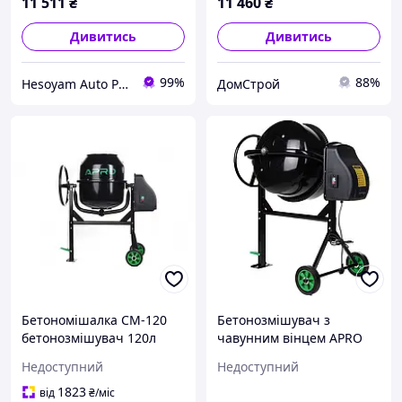
11 511
₴
11 460
₴
Дивитись
Дивитись
99%
88%
Hesoyam Auto Parts - Інтернет-магазин автомобільних запчастин та комплектуючих
ДомСтрой
Бетономішалка СМ-120
Бетонозмішувач з
бетонозмішувач 120л
чавунним вінцем APRO
550Вт для будівництва та
СМ-160 (899516) 650 Вт,
Недоступний
Недоступний
ремонту з чавунним
160 л
вінцем
1823
від
₴
/міс