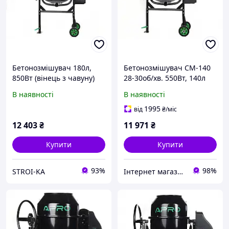
Бетонозмішувач 180л,
Бетонозмішувач СМ-140
850Вт (вінець з чавуну)
28-30об/хв. 550Вт, 140л
APRO (СМ-180)
(вінець з чавуну) APRO
В наявності
В наявності
1995
від
₴
/міс
12 403
₴
11 971
₴
Купити
Купити
93%
98%
STROI-KA
Інтернет магазин Scotch-Rubin