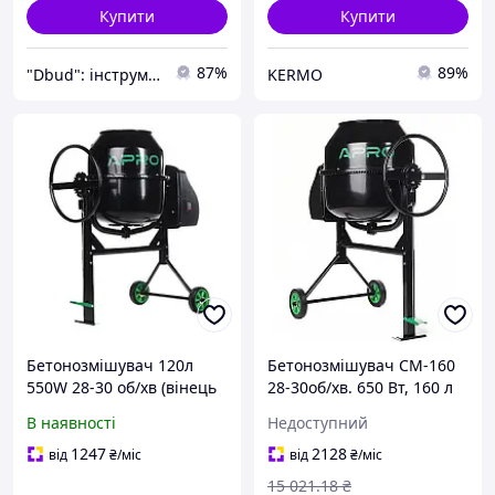
Купити
Купити
87%
89%
"Dbud": інструменти та побутова техніка для Вас!
KERMO
Бетонозмішувач 120л
Бетонозмішувач СМ-160
550W 28-30 об/хв (вінець
28-30об/хв. 650 Вт, 160 л
з чавуну) СМ-120 APRO
вінець з чавуну
В наявності
Недоступний
(бетонозмішувач) APRO
1247
2128
від
₴
/міс
від
₴
/міс
15 021
.18
₴