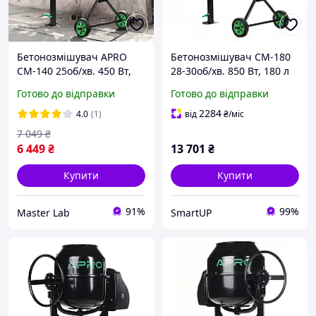
Бетонозмішувач APRO
Бетонозмішувач СМ-180
СМ-140 25об/хв. 450 Вт,
28-30об/хв. 850 Вт, 180 л
140 л вінець із чавуну
вінець з чавуну
Готово до відправки
Готово до відправки
(бетонозмішувач) APRO
2284
4.0
(1)
від
₴
/міс
7 049
₴
6 449
₴
13 701
₴
Купити
Купити
91%
99%
Master Lab
SmartUP