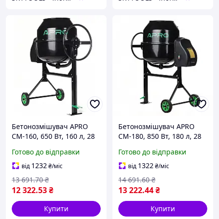
Бетонозмішувач APRO
Бетонозмішувач APRO
СМ-160, 650 Вт, 160 л, 28
СМ-180, 850 Вт, 180 л, 28
30 об/хв, вінець з чавуну
30 об/хв, вінець з чавуну
Готово до відправки
Готово до відправки
1232
1322
від
₴
/міс
від
₴
/міс
13 691
.70
₴
14 691
.60
₴
12 322
.53
₴
13 222
.44
₴
Купити
Купити