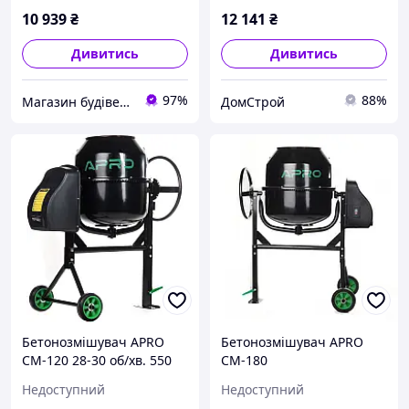
10 939
₴
12 141
₴
Дивитись
Дивитись
97%
88%
Магазин будівельних матеріалів "БУДУЄМО РАЗОМ"
ДомСтрой
Бетонозмішувач APRO
Бетонозмішувач APRO
СМ-120 28-30 об/хв. 550
СМ-180
Вт, 120 л (вінець з чавуну)
Недоступний
Недоступний
(899512)