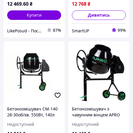
12 469
.60
₴
12 768
₴
Купити
Дивитись
87%
99%
LikePosud - Посуд та товари для дому і саду
SmartUP
Бетонозмішувач СМ-140
Бетонозмішувач з
28-30об/хв. 550Вт, 140л
чавунним вінцем APRO
(вінець з чавуну) APRO
СМ-140 (899514) 550 Вт,
Недоступний
Недоступний
140 л