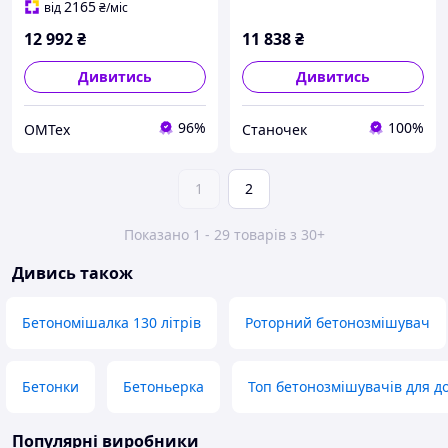
2165
від
₴
/міс
12 992
₴
11 838
₴
Дивитись
Дивитись
96%
100%
OMTex
Станочек
1
2
Показано 1 - 29 товарів з 30+
Дивись також
Бетономішалка 130 літрів
Роторний бетонозмішувач
Бетонки
Бетоньерка
Топ бетонозмішувачів для д
Популярні виробники