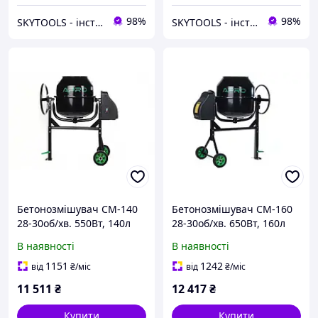
98%
98%
SKYTOOLS - інструмент та витратні матеріали
SKYTOOLS - інструмент та витратні матеріали
Бетонозмішувач СМ-140
Бетонозмішувач СМ-160
28-30об/хв. 550Вт, 140л
28-30об/хв. 650Вт, 160л
(вінець з чавуну) APRO
(вінець з чавуну) APRO
В наявності
В наявності
1151
1242
від
₴
/міс
від
₴
/міс
11 511
₴
12 417
₴
Купити
Купити