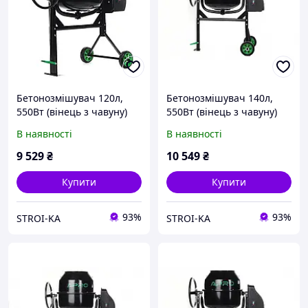
Бетонозмішувач 120л,
Бетонозмішувач 140л,
550Вт (вінець з чавуну)
550Вт (вінець з чавуну)
APRO (СМ-120)
APRO (СМ-140)
В наявності
В наявності
9 529
₴
10 549
₴
Купити
Купити
93%
93%
STROI-KA
STROI-KA