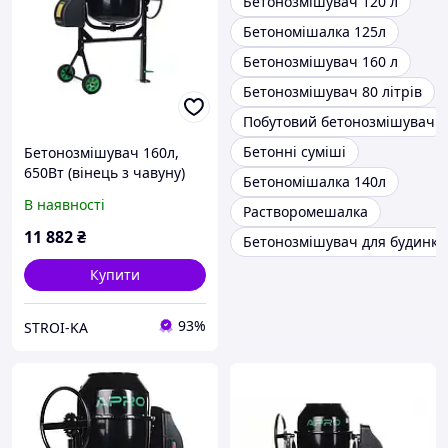
Бетонозмішувач 120 л
Бетономішалка 125л
Бетонозмішувач 160 л
Бетонозмішувач 80 літрів
Побутовий бетонозмішувач
Бетонні суміші
Бетонозмішувач 160л,
650Вт (вінець з чавуну)
Бетономішалка 140л
APRO (СМ-160)
В наявності
Растворомешалка
11 882
₴
Бетонозмішувач для будинку
Купити
93%
STROI-KA