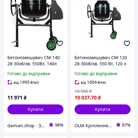
Бетонозмішувач СМ-140
Бетонозмішувач СМ-120
28-30об/хв. 550Вт, 140л
28-30об/хв. 550 Вт, 120 л
(вінець з чавуну) APRO
(вінець із чавуну) APRO
Готово до відправки
Готово до відправки
1995
1004
від
₴
/міс
від
₴
/міс
10 566
₴
11 971
₴
10 037
.70
₴
Купити
Купити
98%
97%
damian.shop - Знайдеться все! Техніка і не лише...
OLM-Кріплення-експерт