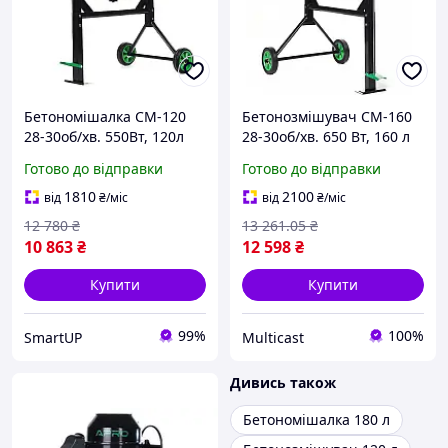
Бетономішалка СМ-120
Бетонозмішувач СМ-160
28-30об/хв. 550Вт, 120л
28-30об/хв. 650 Вт, 160 л
вінець з чавуну
вінець з чавуну
Готово до відправки
Готово до відправки
(бетонозмішувач) APRO
(бетонозмішувач) APRO
1810
2100
від
₴
/міс
від
₴
/міс
12 780
₴
13 261
.05
₴
10 863
₴
12 598
₴
Купити
Купити
99%
100%
SmartUP
Multicast
Дивись також
Бетономішалка 180 л