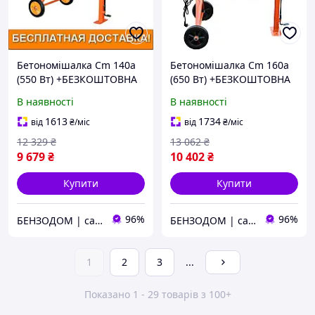
Бетономішалка Cm 140a
Бетономішалка Cm 160a
(550 Вт) +БЕЗКОШТОВНА
(650 Вт) +БЕЗКОШТОВНА
АДРЕСНА ДОСТАВКА!
АДРЕСНА ДОСТАВКА!
В наявності
В наявності
(виносної підшипник на
(виносної підшипник в
рамі, 140 л) Vitals
рамі, 160 л) Vitals
1613
1734
від
₴
/міс
від
₴
/міс
12 329
₴
13 062
₴
9 679
₴
10 402
₴
Купити
Купити
96%
96%
БЕНЗОДОМ | садова техніка та електроінструмент
БЕНЗОДОМ | садова техніка та електроінструмент
1
2
3
...
Показано 1 - 29 товарів з 100+