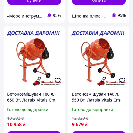
Купити
Купити
95%
95%
«Море инструментов»
Шпонка плюс - інтернет гіпермаркет
Бетонозмішувач 180 л,
Бетонозмішувач 140 л,
650 Вт, Латвія Vitals Cm-
550 Вт, Латвія Vitals Cm-
180a
140a
Готово до відправки
Готово до відправки
13 292
₴
12 329
₴
10 958
₴
9 679
₴