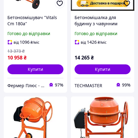
Бетонозмішувач "Vitals
Бетономішалка для
Cm 180a"
будинку з чавунним
вінцем Vitals Cm-125a,
Готово до відправки
Готово до відправки
Бетономішалки з
доставкою
1096
1426
від
₴
/міс
від
₴
/міс
13 373
₴
10 958
₴
14 265
₴
Купити
Купити
97%
99%
Фермер Плюс - інтернет магазин садової техніки
TECHMASTER