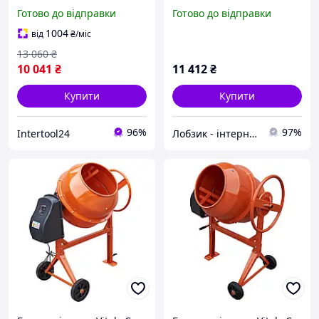
550 Вт, Латвія Vitals Cm-
Готово до відправки
Готово до відправки
125a
1004
від
₴
/міс
13 060
₴
10 041
₴
11 412
₴
Купити
Купити
96%
97%
Intertool24
Лобзик - інтернет магазин