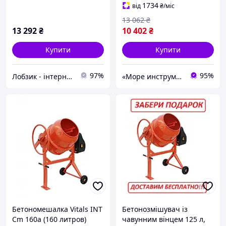
1734
від
₴
/міс
13 062
₴
13 292
₴
10 402
₴
Купити
Купити
97%
95%
Лобзик - інтернет магазин
«Море инструментов»
Бетономешалка Vitals INT
Бетонозмішувач із
Cm 160a (160 литров)
чавунним вінцем 125 л,