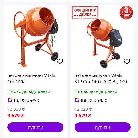
Бетонозмішувач Vitals
Бетонозмішувач Vitals
Cm-140a
STP Cm-140a (550 Вт, 140
л, 28-30 об/хв)
Готово до відправки
Готово до відправки
1613
1613
від
₴
/міс
від
₴
/міс
12 329
₴
12 329
₴
9 679
₴
9 679
₴
Купити
Купити