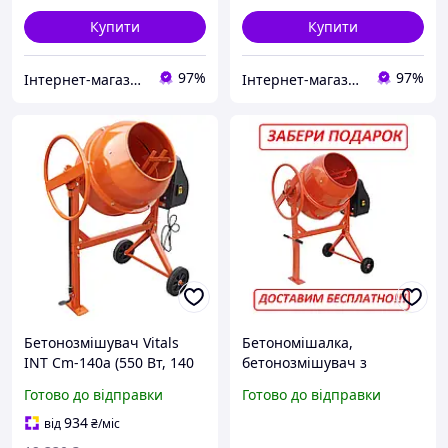
Купити
Купити
97%
97%
Інтернет-магазин інструменту "РЕЗЕРВ"
Інтернет-магазин інструменту "РЕЗЕРВ"
Бетонозмішувач Vitals
Бетономішалка,
INT Cm-140a (550 Вт, 140
бетонозмішувач з
л, 28-30 об/мин)
чавунним вінцем 160л,
Готово до відправки
Готово до відправки
650Вт, Латвія Vitals Cm-
160a
934
від
₴
/міс