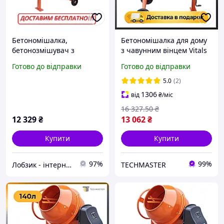
Бетономішалка,
Бетономішалка для дому
бетонозмішувач з
з чавунним вінцем Vitals
чавунним вінцом 140л,
Cm 160a, Бетономішалки
Готово до відправки
Готово до відправки
550Вт, Латвія Vitals Cm-
з доставкою
140a
5.0
(2)
1306
від
₴
/міс
16 327
.50
₴
12 329
₴
13 062
₴
Купити
Купити
97%
99%
Лобзик - інтернет магазин
TECHMASTER