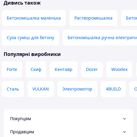
Дивись також
Бетономішалка маленька
Растворомешалка
Бето
Суха суміш для бетону
Бетономішалка ручна електрич
Популярні виробники
Forte
Скиф
Кентавр
Dozer
Woodex
Сталь
VULKAN
Электромотор
4BUILD
O
Покупцям
Продавцям