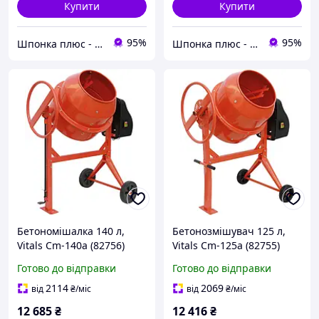
Купити
Купити
95%
95%
Шпонка плюс - інтернет гіпермаркет
Шпонка плюс - інтернет гіпермаркет
Бетономішалка 140 л,
Бетонозмішувач 125 л,
Vitals Cm-140a (82756)
Vitals Cm-125a (82755)
Готово до відправки
Готово до відправки
2114
2069
від
₴
/міс
від
₴
/міс
12 685
₴
12 416
₴