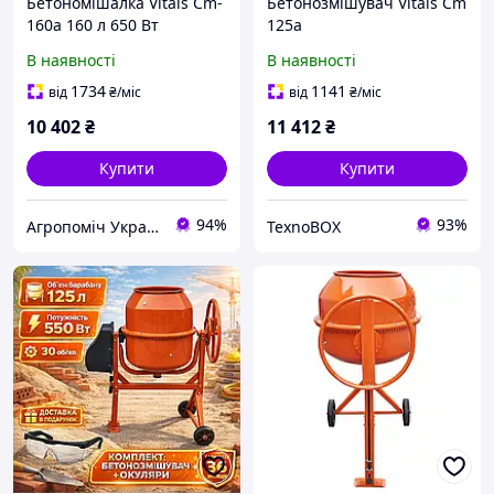
Бетономішалка Vitals Cm-
Бетонозмішувач Vitals Cm
160a 160 л 650 Вт
125a
В наявності
В наявності
1734
1141
від
₴
/міс
від
₴
/міс
10 402
₴
11 412
₴
Купити
Купити
94%
93%
Агропоміч Україна
TexnoBOX