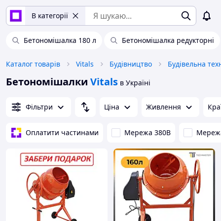
В категорії
Бетономішалка 180 л
Бетономішалка редукторні
Каталог товарів
Vitals
Будівництво
Будівельна тех
Бетономішалки
Vitals
в Україні
Фільтри
Ціна
Живлення
Кра
Оплатити частинами
Мережа 380В
Мереж