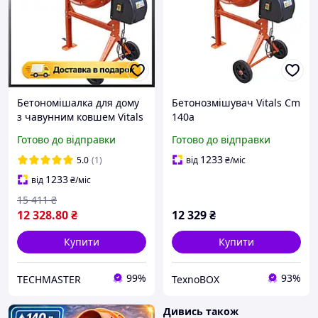
Бетономішалка для дому
Бетонозмішувач Vitals Cm
з чавунним ковшем Vitals
140a
Cm 140a, Бетономішалки
Готово до відправки
Готово до відправки
з доставкою
1233
5.0
(1)
від
₴
/міс
1233
від
₴
/міс
15 411
₴
12 328
.80
₴
12 329
₴
Купити
Купити
99%
93%
TECHMASTER
TexnoBOX
Дивись також