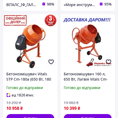
98%
95%
ВІТАЛС_ІФ_ГАЛИЦЬКА
«Море инструментов»
Бетонозмішувач Vitals
Бетонозмішувач 160 л,
STP Cm-180a (650 Вт, 180
650 Вт, Латвія Vitals Cm-
л, 28-30 об/хв)
160a
Готово до відправки
Готово до відправки
1826
від
₴
/міс
13 292
₴
13 062
₴
10 958
₴
10 399
₴