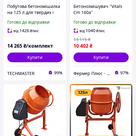
Побутова бетономішалка
Бетонозмішувач "Vitals
на 125 л для твердих і
Cm 160a"
напівсухих сумішей,
Готово до відправки
Готово до відправки
Бетонки, Бетономішалка
з електродвигуном
1426
1040
від
₴
/міс
від
₴
/міс
13 115
₴
14 265
₴/комплект
10 402
₴
Купити
Купити
99%
97%
TECHMASTER
Фермер Плюс - інтернет магазин садової техніки