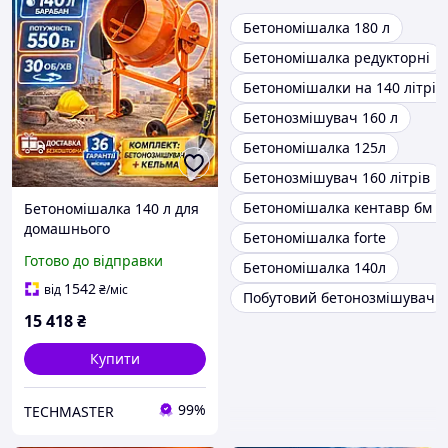
Бетономішалка 180 л
Бетономішалка редукторні
Бетономішалки на 140 літрів
Бетонозмішувач 160 л
Бетономішалка 125л
Бетонозмішувач 160 літрів
Бетономішалка кентавр бм 1
Бетономішалка 140 л для
домашнього
Бетономішалка forte
використання та
Готово до відправки
Бетономішалка 140л
будівництва будинку,
Бетономішалки Віталс
1542
від
₴
/міс
Побутовий бетонозмішувач
15 418
₴
Купити
99%
TECHMASTER