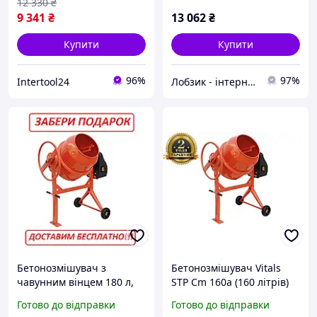
12 330
₴
9 341
₴
13 062
₴
Купити
Купити
96%
97%
Intertool24
Лобзик - інтернет магазин
Бетонозмішувач з
Бетонозмішувач Vitals
чавунним вінцем 180 л,
STP Cm 160a (160 літрів)
650 Вт, Латвія Vitals Cm-
Готово до відправки
Готово до відправки
180a