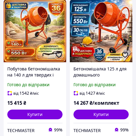
Побутова бетономішалка
Бетономішалка 125 л для
на 140 л для твердих і
домашнього
напівсухих сумішей,
використання та
Готово до відправки
Готово до відправки
Бетонки, Бетономішалка
будівництва будинку,
з електродвигуном
Бетономішалки Віталс
1542
1427
від
₴
/міс
від
₴
/міс
15 415
₴
14 267
₴/комплект
Купити
Купити
99%
99%
TECHMASTER
TECHMASTER