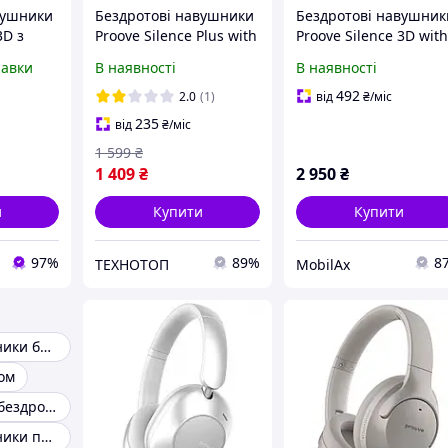
вушники
Бездротові навушники
Бездротові навушник
3D з
Proove Silence Plus with
Proove Silence 3D wit
ням ANC
ANC black
ANC (Bluetooth 5.3,
равки
В наявності
В наявності
Type-C, 40 мм, до 75
годин роботи)
492
2.0
(1)
від
₴
/міс
235
від
₴
/міс
1 599
₴
1 409
₴
2 950
₴
и
Купити
Купити
97%
89%
8
ТЕХНОТОП
MobilAx
Блютуз навушники без затримки
ом
Кращі вставні бездротові навушники
Блютуз навушники пром