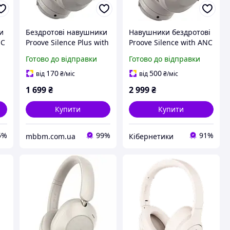
и
Бездротові навушники
Навушники бездротові
NC
Proove Silence Plus with
Proove Silence with ANC
од
ANC gray
(gray)
Готово до відправки
Готово до відправки
(HPSLP0010003) Сірий
170
500
від
₴
/міс
від
₴
/міс
1 699
₴
2 999
₴
Купити
Купити
5%
99%
91%
mbbm.com.ua
Кібернетики