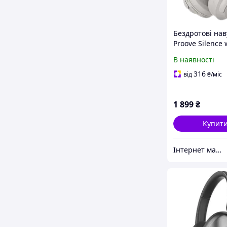
Бездротові на
Proove Silence
Gray (HPSL0001
В наявності
316
від
₴
/міс
1 899
₴
Купит
Інтернет магазин ipeoplestore