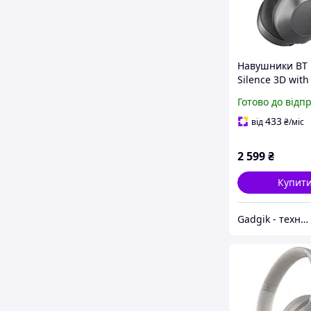
Навушники BT 
Silence 3D wit
(Dark Gray)
Готово до відп
433
від
₴
/міс
2 599
₴
Купит
Gadgik - техніка та аксесуари