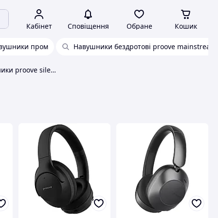
Кабінет
Сповіщення
Обране
Кошик
авушники пром
Навушники бездротові proove mainstream
Бездротові навушники proove silence