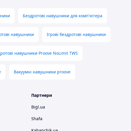
шники
Бездротові навушники для комп'ютера
отові навушники
Ігрові бездротові навушники
ротові навушники Proove NoLimit TWS
e
Вакуумні навушники proove
Партнери
Bigl.ua
Shafa
Kabanchik.ua