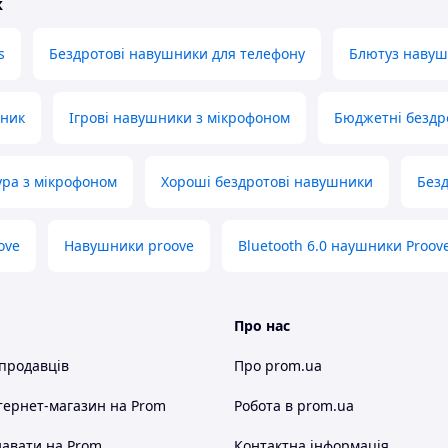
ж
s
Бездротові навушники для телефону
Блютуз наву
шник
Ігрові навушники з мікрофоном
Бюджетні бездр
ура з мікрофоном
Хороші бездротові навушники
Безд
ove
Навушники proove
Bluetooth 6.0 наушники Proov
Про нас
 продавців
Про prom.ua
тернет-магазин
на Prom
Робота в prom.ua
авати на Prom
Контактна інформація