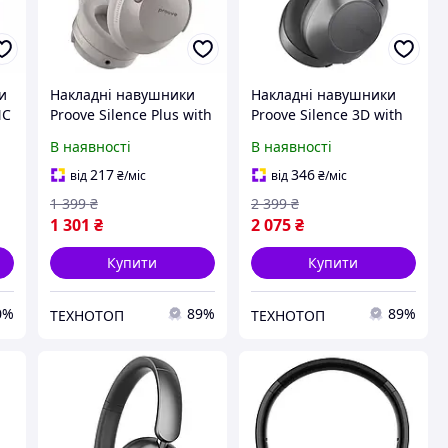
и
Накладні навушники
Накладні навушники
NC
Proove Silence Plus with
Proove Silence 3D with
ANC Gray
ANC Dark Gray
В наявності
В наявності
217
346
від
₴
/міс
від
₴
/міс
1 399
₴
2 399
₴
1 301
₴
2 075
₴
Купити
Купити
0%
89%
89%
ТЕХНОТОП
ТЕХНОТОП