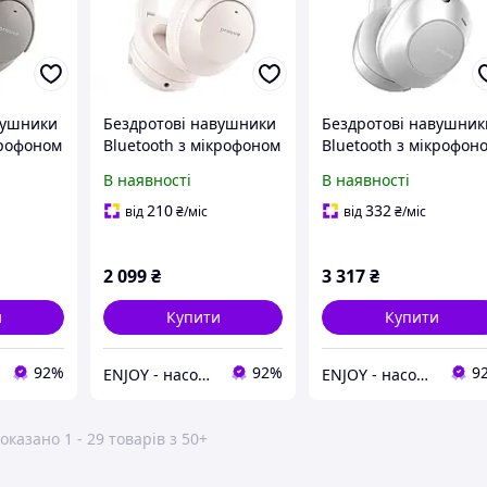
вушники
Бездротові навушники
Бездротові навушник
крофоном
Bluetooth з мікрофоном
Bluetooth з мікрофон
 with ANС
Proove Silence with ANС
Proove Silence with A
В наявності
В наявності
X, Type-
|BT5.3, 25H, AUX, Type-
|BT5.3, 25H, AUX, Typ
C| Бежевий
C| light gray
210
332
від
₴
/міс
від
₴
/міс
2 099
₴
3 317
₴
и
Купити
Купити
92%
92%
9
ENJOY - насолоджуйтесь покупками разом з нами!
ENJOY - насолоджуйтесь покупками разом з нами!
оказано 1 - 29 товарів з 50+