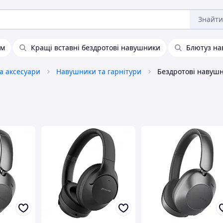
Знайти
ом
Кращі вставні бездротові навушники
Блютуз н
та аксесуари
Навушники та гарнітури