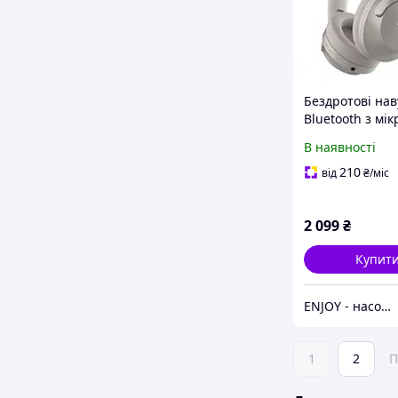
Бездротові на
Bluetooth з мі
Proove Silence
В наявності
|BT5.3, 25H, AU
C| Сірий
210
від
₴
/міс
2 099
₴
Купит
ENJOY - насолоджуйтесь покупками разом з нами!
1
2
П