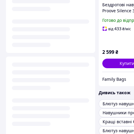
Бездротові на
Proove Silence 
шумозаглушен
Готово до відп
dark gray
433
від
₴
/міс
2 599
₴
Купит
Family Bags
Дивись також
Навушники пр