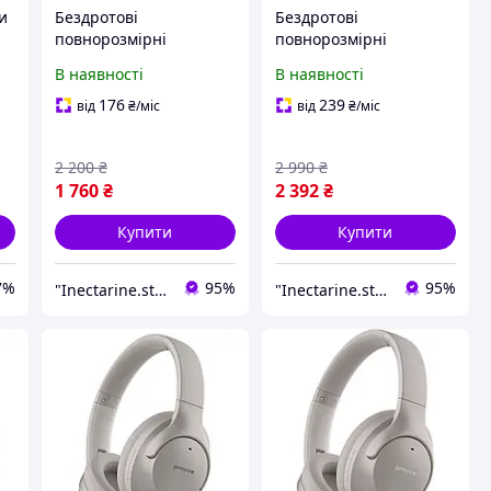
и
Бездротові
Бездротові
h
повнорозмірні
повнорозмірні
Bluetooth навушники
Bluetooth навушники
В наявності
В наявності
Proove Silence Plus with
Proove Silence 3D with
ANC з
ANC з
176
239
від
₴
/міс
від
₴
/міс
шумоподавленням
шумоподавленням
2 200
₴
2 990
₴
1 760
₴
2 392
₴
Купити
Купити
7%
95%
95%
"Inectarine.store" інтернет-магазин
"Inectarine.store" інтернет-магазин