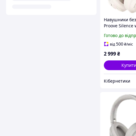
Навушники без
Proove Silence
(beige)
Готово до відп
500
від
₴
/міс
2 999
₴
Купит
Кібернетики