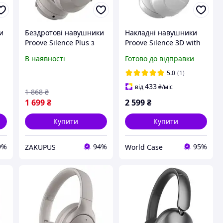
и
Бездротові навушники
Накладні навушники
h
Proove Silence Plus з
Proove Silence 3D with
активним
ANC Light Gray
В наявності
Готово до відправки
шумопоглинанням та
автономністю до 85
5.0
(1)
годин HPSLP0010003
433
від
₴
/міс
1 868
₴
Grey
1 699
₴
2 599
₴
Купити
Купити
9%
94%
95%
ZAKUPUS
World Case