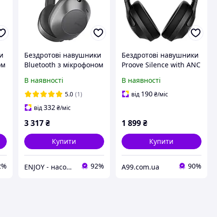
и
Бездротові навушники
Бездротові навушники
ом
Bluetooth з мікрофоном
Proove Silence with ANC
NС
Proove Silence with ANС
чорні
В наявності
В наявності
e-
|BT5.3, 25H, AUX, Type-
C| light gray
190
5.0
(1)
від
₴
/міс
332
від
₴
/міс
3 317
₴
1 899
₴
Купити
Купити
2%
92%
90%
ENJOY - насолоджуйтесь покупками разом з нами!
A99.com.ua