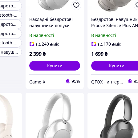
Навушники бездротові proove mainstream
Бездротові Bluetooth-навушники Proove
Накладні бездротові
Бездротові навушник
Навушники бездротові proove mainstream tws
навушники лопухи
Proove Silence Plus A
Proove Silence 3D with
сірі Bluetooth 5.3 25 г
Навушники бездротові proove freestyler tws
В наявності
В наявності
ANC light gray
Бездротові bluetooth-навушники proove tender
240
170
від
₴
/міс
від
₴
/міс
Повнорозмірні навушники proove
2 399
₴
1 699
₴
Купити
Купити
95%
9
Game-X
QFOX - интернет магазин