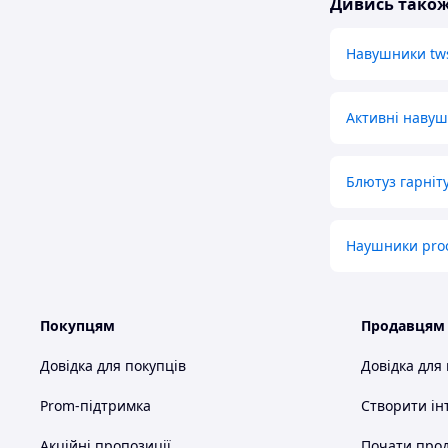
Дивись тако
Навушники tw
Активні наву
Блютуз гарніт
Наушники pro
Покупцям
Продавцям
Довідка для покупців
Довідка для
Prom-підтримка
Створити ін
Акційні пропозиції
Почати прод