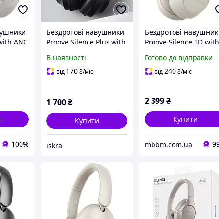
вушники
Бездротові навушники
Бездротові навушник
 with ANC
Proove Silence Plus with
Proove Silence 3D wit
0003)
ANC
ANC beige
В наявності
Готово до відправки
(HPSL00020007)
Бежевий
170
240
від
₴
/міс
від
₴
/міс
2 399
₴
1 700
₴
и
Купити
Купити
100%
9
mbbm.com.ua
iskra