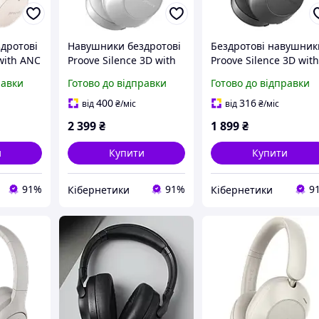
дротові
Навушники бездротові
Бездротові навушник
 with ANC
Proove Silence 3D with
Proove Silence 3D wit
ANC White
ANC NEW Black
равки
Готово до відправки
Готово до відправки
400
316
від
₴
/міс
від
₴
/міс
2 399
₴
1 899
₴
и
Купити
Купити
91%
91%
9
Кібернетики
Кібернетики