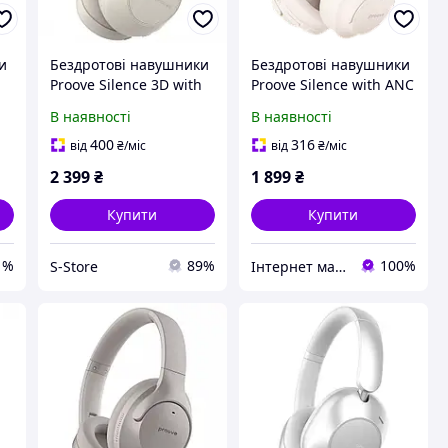
и
Бездротові навушники
Бездротові навушники
h
Proove Silence 3D with
Proove Silence with ANC
ANC Bluetooth 5.3 /
Beige (HPSL00010007)
В наявності
В наявності
Type-C / 1200 мАг Beige
(HPSL00020007)
400
316
від
₴
/міс
від
₴
/міс
2 399
₴
1 899
₴
Купити
Купити
1%
89%
100%
S-Store
Інтернет магазин ipeoplestore