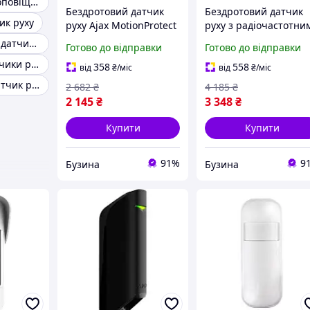
Датчик руху з оповіщенням
Бездротовий датчик
Бездротовий датчик
ик руху
руху Ajax MotionProtect
руху з радіочастотни
білий buzyna
скануванням Ajax
Автоматичний датчик руху
Готово до відправки
Готово до відправки
MotionProtect Plus
Бездротові датчики руху для сигналізації
чорний buzyna
358
558
від
₴
/міс
від
₴
/міс
Автономний датчик руху
2 682
₴
4 185
₴
2 145
₴
3 348
₴
Купити
Купити
91%
9
Бузина
Бузина