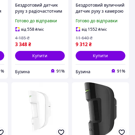
Бездротовий датчик
Бездротовий вуличний
м
руху з радіочастотним
датчик руху з камерою
скануванням Ajax
фотоверифікація
Готово до відправки
Готово до відправки
MotionProtect Plus
тривог Ajax MotionCam
білий buzyna
Outdoor buzyna
558
1552
від
₴
/міс
від
₴
/міс
4 185
₴
11 640
₴
3 348
₴
9 312
₴
Купити
Купити
1%
91%
91%
Бузина
Бузина