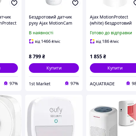
атчик
Бездротовий датчик
Ajax MotionProtect
nProtect
руху Ajax MotionCam
(white) бездротовий
Outdoor white
датчик руху
В наявності
Готово до відправки
(26074.84.WH1)
1466
186
від
₴
/міс
від
₴
/міс
8 799
₴
1 855
₴
и
Купити
Купити
97%
97%
9
1st Market
AQUATRADE