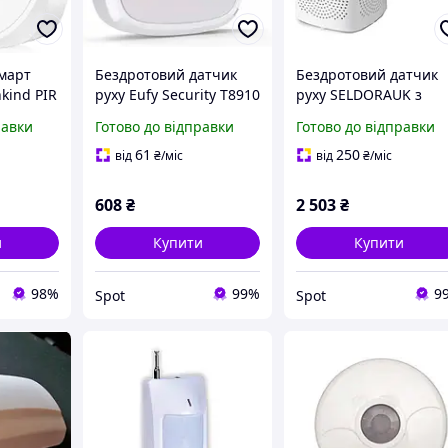
март
Бездротовий датчик
Бездротовий датчик
nkind PIR
руху Eufy Security T8910
руху SELDORAUK з
для системи безпеки
дверним дзвінком та
равки
Готово до відправки
Готово до відправки
білий кут огляду 100
сигналом гавкання
градусів.
собаки PIR 200м 110д
61
250
від
₴
/міс
від
₴
/міс
11 режимів звуку
608
₴
2 503
₴
и
Купити
Купити
98%
99%
9
Spot
Spot