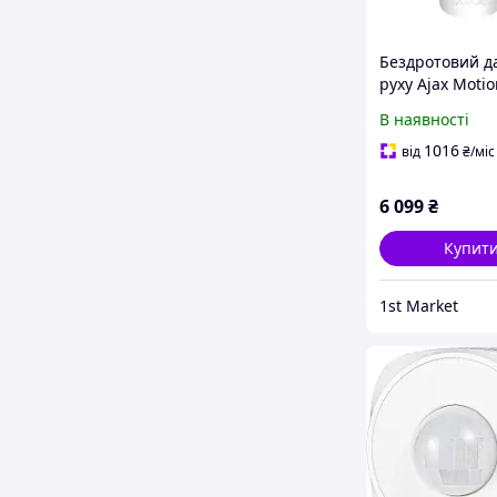
Бездротовий д
руху Ajax Motio
Outdoor White
В наявності
(12895.33.WH1)
1016
від
₴
/міс
6 099
₴
Купит
1st Market