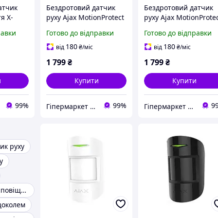
атчик
Бездротовий датчик
Бездротовий датчик
я X-
руху Ajax MotionProtect
руху Ajax MotionProte
black
white
равки
Готово до відправки
Готово до відправки
180
180
від
₴
/міс
від
₴
/міс
1 799
₴
1 799
₴
и
Купити
Купити
99%
99%
9
Гіпермаркет Безпеки Bezpeka-SHOP
Гіпермаркет Безпеки Bezpeka-SHOP
ик руху
у
Датчик руху з сповіщенням на телефон
цоколем