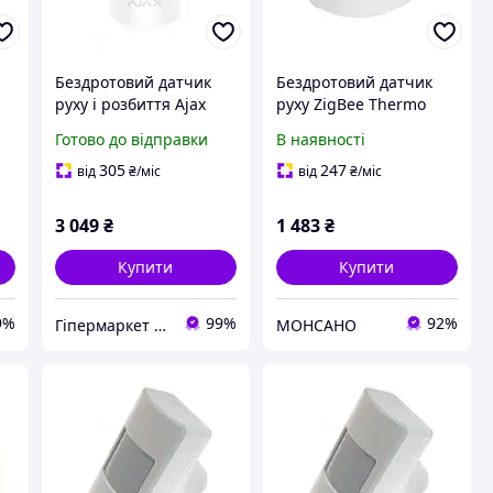
Бездротовий датчик
Бездротовий датчик
руху і розбиття Ajax
руху ZigBee Thermo
CombiProtect (8EU) ASP
Alliance - SD00049575
Готово до відправки
В наявності
white
Б
305
247
від
₴
/міс
від
₴
/міс
3 049
₴
1 483
₴
Купити
Купити
9%
99%
92%
Гіпермаркет Безпеки Bezpeka-SHOP
МОНСАНО