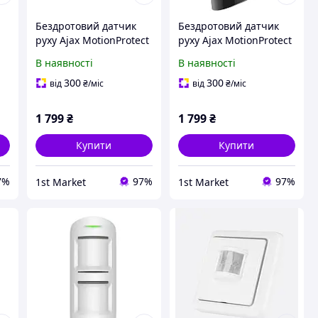
Бездротовий датчик
Бездротовий датчик
руху Ajax MotionProtect
руху Ajax MotionProtect
White
Black (5314.09.BL1)
В наявності
В наявності
(5328.09.WH1/23054.09.
WH1)
300
300
від
₴
/міс
від
₴
/міс
1 799
₴
1 799
₴
Купити
Купити
7%
97%
97%
1st Market
1st Market