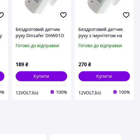
Бездротовий датчик
Бездротовий датчик
у
руху Dinsafer DHW01O
руху з імунітетом на
тваринах Dinsafer
Готово до відправки
Готово до відправки
DHW02O
189
₴
270
₴
Купити
Купити
0%
100%
100%
12VOLT.biz
12VOLT.biz