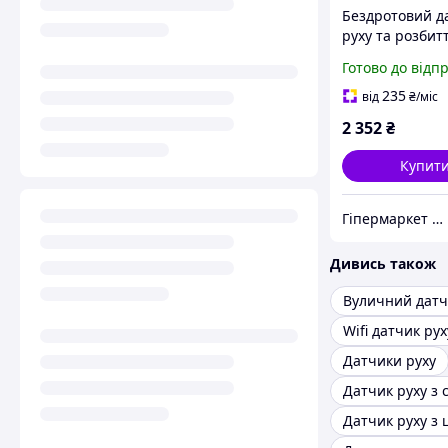
Бездротовий д
руху та розбитт
Motion+ (white)
Готово до відп
235
від
₴
/міс
2 352
₴
Купит
Гіпермаркет Безпеки Bezpeka-SHOP
Дивись також
Вуличний датч
Wifi датчик рух
Датчики руху
Датчик руху з 