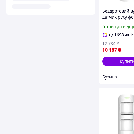
Бездротовий в
датчик руху фо
запит Ajax Mo
Готово до відп
Outdoor PhOD 
1698
від
₴
/міс
12 734
₴
10 187
₴
Купит
Бузина