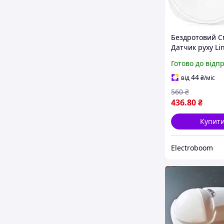
Бездротовий С
Датчик руху Li
Готово до відп
44
від
₴
/міс
560
₴
436
.80
₴
Купит
Electroboom