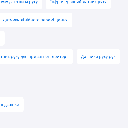
руху датчиком руху
Інфрачервоний датчик руху
Датчики лінійного переміщення
тчик руху для приватної території
Датчики руху рух
ні дзвінки