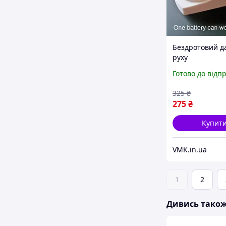
Бездротовий д
руху
Готово до відп
325
₴
275
₴
Купит
VMK.in.ua
1
2
Дивись тако