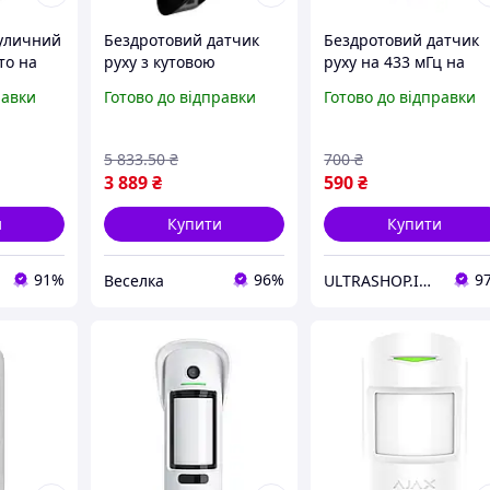
уличний
Бездротовий датчик
Бездротовий датчик
то на
руху з кутовою
руху на 433 мГц на
tionCam
детекцією 90° для
батарейках ААА до 80
равки
Готово до відправки
Готово до відправки
buzyna
безпеки приміщень
метрів Nectronix PIR-
чорний FLAME
433
5 833
.50
₴
700
₴
3 889
₴
590
₴
и
Купити
Купити
91%
96%
9
Веселка
ULTRASHOP.IN.UA 🛒 Інтернет-магазин трендових гаджетів