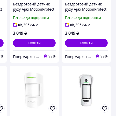
Бездротовий датчик
Бездротовий датчик
ct
руху Ajax MotionProtect
руху Ajax MotionProtect
Plus black з
Plus white з
Готово до відправки
Готово до відправки
мікрохвильовим
мікрохвильовим
сенсором
сенсором
305
305
від
₴
/міс
від
₴
/міс
3 049
₴
3 049
₴
Купити
Купити
9%
99%
99%
Гіпермаркет Безпеки Bezpeka-SHOP
Гіпермаркет Безпеки Bezpeka-SHOP