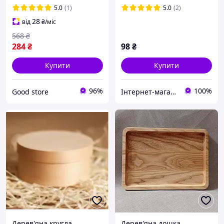
КР14560
5.0
(1)
5.0
(2)
28
від
₴
/міс
568
₴
284
₴
98
₴
Купити
Купити
96%
100%
Good store
Інтернет-магазин "PANNOCHKA"
Дерев'яна кругла
Дерев'яна дошка