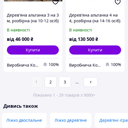
Дерев'яна альтанка 3 на 3
Дерев'яна альтанка 4 на
м, розбірна (на 10-12 осіб)
4, розбірна (на 14-16 осіб)
"Галактика" з
"Гавана" з ПВХ плівкою
В наявності
В наявності
фарбуванням, без
покрівлі
від
46 000
₴
від
130 500
₴
Купити
Купити
100%
100%
Виробнича Компанія "lnk-leader"
Виробнича Компанія "lnk-leader"
1
2
3
...
Показано 1 - 29 товарів з 9000+
Дивись також
Ліжко двоспальне
Ліжко дерев'яне
Дерев'яні ігр