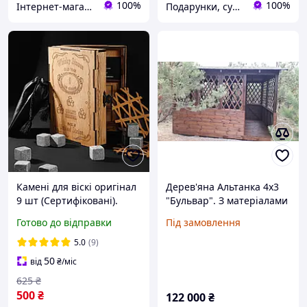
100%
100%
Інтернет-магазин "PANNOCHKA"
Подарунки, сувеніри, предмети інтер'єру "Елефант" | © elephant.dp.ua
Камені для віскі оригінал
Дерев'яна Альтанка 4х3
9 шт (Сертифіковані).
"Бульвар". З матеріалами
Дерев'яна упаковка +
та монтажем. Доставка
Готово до відправки
Під замовлення
мішечок+ щипці + 2
окремо.
підставки
5.0
(9)
50
від
₴
/міс
625
₴
500
₴
122 000
₴