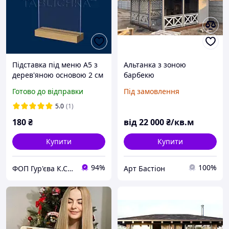
Підставка під меню А5 з
Альтанка з зоною
дерев'яною основою 2 см
барбекю
Готово до відправки
Під замовлення
5.0
(1)
180
₴
від
22 000
₴/кв.м
Купити
Купити
94%
100%
ФОП Гур'єва К.С. - менюхолдери, пластикові підставки, таблички, бейджі, ХоРеКа
Арт Бастіон