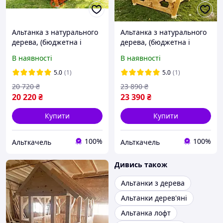
Альтанка з натурального
Альтанка з натурального
дерева, (бюджетна і
дерева, (бюджетна і
гарна) 2 на 2.5 метра
гарна) 2 на 3 метра
В наявності
В наявності
"стандарт 2 плюс"
"стандарт 3"
5.0
(1)
5.0
(1)
20 720
₴
23 890
₴
20 220
₴
23 390
₴
Купити
Купити
100%
100%
Альткачель
Альткачель
Дивись також
Альтанки з дерева
Альтанки дерев'яні
Альтанка лофт