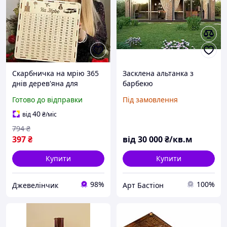
Скарбничка на мрію 365
Засклена альтанка з
днів дерев'яна для
барбекю
паперових грошей з
Готово до відправки
Під замовлення
цифрами,скарбничка на
рік більша,
40
від
₴
/міс
794
₴
397
₴
від
30 000
₴/кв.м
Купити
Купити
98%
100%
Джевелінчик
Арт Бастіон