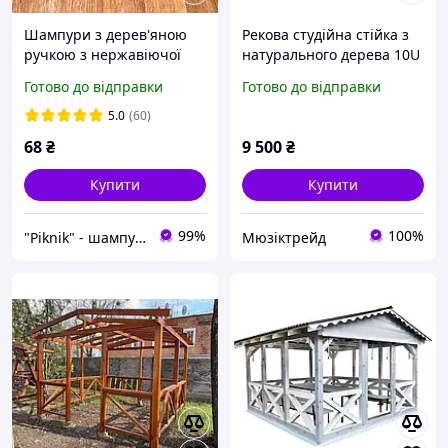
Шампури з дерев'яною
Рекова студійна стійка з
ручкою з нержавіючої
натурального дерева 10U
сталі. Шампура з
(Б/У)
Готово до відправки
Готово до відправки
нержавійки 3мм.
Подарункові шампури
5.0
(60)
для шашлику.
68
₴
9 500
₴
Купити
Купити
99%
100%
"Piknik" - шампури, мангали, коптильні!
Мюзіктрейд