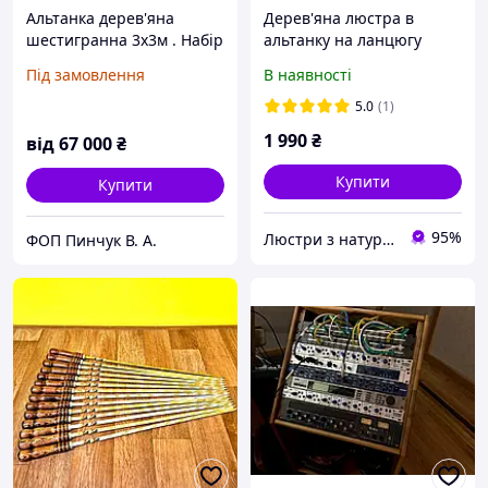
Альтанка дерев'яна
Дерев'яна люстра в
шестигранна 3х3м . Набір
альтанку на ланцюгу
для самостійного
Під замовлення
В наявності
монтажу.
5.0
(1)
1 990
₴
від
67 000
₴
Купити
Купити
95%
Люстри з натурального дерева
ФОП Пинчук В. А.