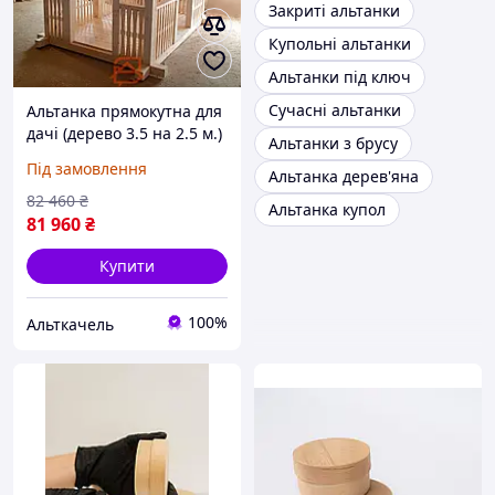
Закриті альтанки
Купольні альтанки
Альтанки під ключ
Сучасні альтанки
Альтанка прямокутна для
дачі (дерево 3.5 на 2.5 м.)
Альтанки з брусу
"Велика сімейка"
Під замовлення
Альтанка дерев'яна
82 460
₴
Альтанка купол
81 960
₴
Купити
100%
Альткачель