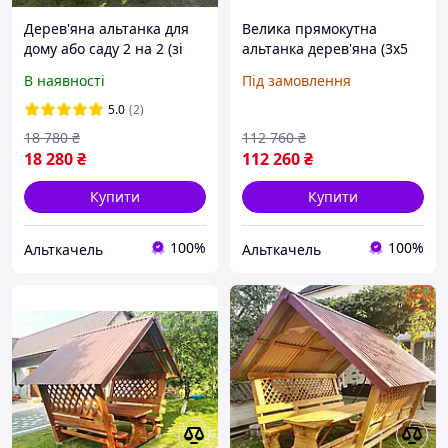
Дерев'яна альтанка для
Велика прямокутна
дому або саду 2 на 2 (зі
альтанка дерев'яна (3х5
столом і лавками)
м.) "Хайтек"
В наявності
Під замовлення
"стандарт 0 плюс
5.0
(2)
18 780
₴
112 760
₴
18 280
₴
112 260
₴
Купити
Купити
100%
100%
Альткачель
Альткачель