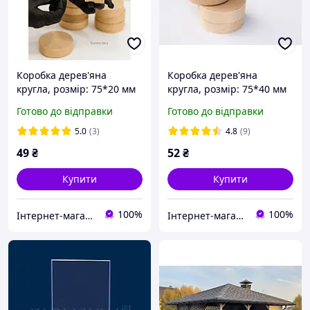
Коробка дерев'яна
Коробка дерев'яна
кругла, розмір: 75*20 мм
кругла, розмір: 75*40 мм
з натурального букового
з натурального букового
Готово до відправки
Готово до відправки
шпону
шпону
5.0
(3)
4.8
(9)
49
₴
52
₴
Купити
Купити
100%
100%
Інтернет-магазин "PANNOCHKA"
Інтернет-магазин "PANNOCHKA"