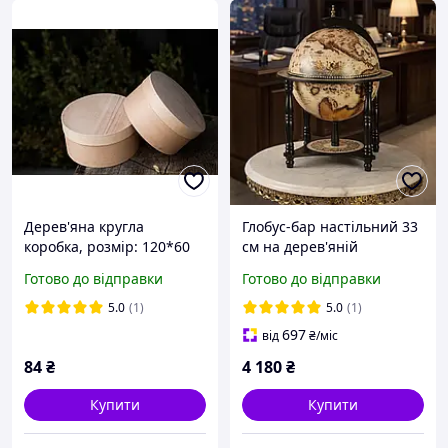
Дерев'яна кругла
Глобус-бар настільний 33
коробка, розмір: 120*60
см на дерев'яній
мм з натурального
підставці | Мінібар для
Готово до відправки
Готово до відправки
букового шпону
алкоголю | Декоративний
глобус для віскі, коньяку
5.0
(1)
5.0
(1)
та вина | Пода
697
від
₴
/міс
84
₴
4 180
₴
Купити
Купити