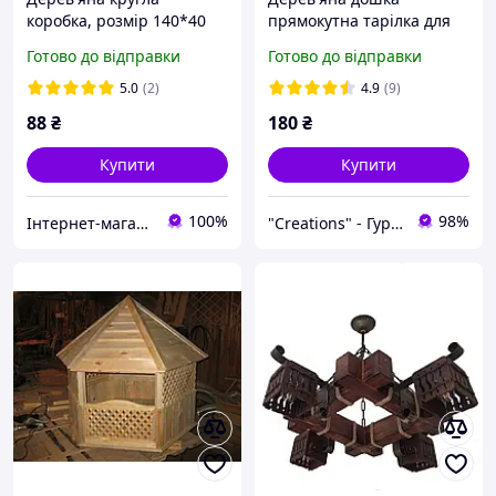
коробка, розмір 140*40
прямокутна тарілка для
мм з натурального
подавання страв
Готово до відправки
Готово до відправки
букового шпону
двостороння з ясена
5.0
(2)
4.9
(9)
88
₴
180
₴
Купити
Купити
100%
98%
Інтернет-магазин "PANNOCHKA"
"Creations" - Гуртово-роздрібний інтернет-магазин креативних виробів