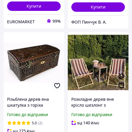
Купити
Купити
99%
EUROMARKET
ФОП Пинчук В. А.
Різьблена дерев яна
Розкладне дерев яне
шкатулка з горіха
крісло шезлонг з
24×12.5×12.8 см з
тканиною, для дачі,
Готово до відправки
Готово до відправки
механічним замком |
пляжу чи кафе. Крісла
Скринька ручної роботи з
садові терасні дерев'яні.
140
5.0
(2)
від
₴
/міс
оксамитовим дном |
Лежак шезлонг
275
від
₴
/міс