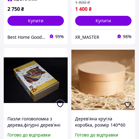
1 800
₴
Подарунок
2 750
₴
1 400
₴
Купити
Купити
99%
98%
Best Home Goods - "Кращі товари для дому, подарунки, дрібниці"
XR_MASTER
Пазли головоломка з
Дерев'яна кругла
дерева,фігурні дерев'яні
коробка, розмір 140*60
пазли кольорові у формі
мм з натурального
Готово до відправки
Готово до відправки
тварин тигр для дітей.gs
букового шпону М00-