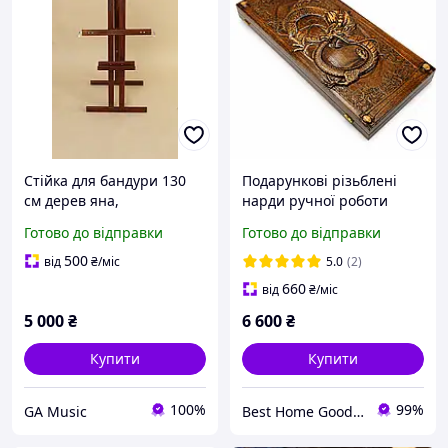
Стійка для бандури 130
Подарункові різьблені
см дерев яна,
нарди ручної роботи
регульована, для гри
"Дракон" | дерев яні |
Готово до відправки
Готово до відправки
сидячи та стоячи
60×50 см | ексклюзивний
подарунок
500
від
₴
/міс
5.0
(2)
660
від
₴
/міс
5 000
₴
6 600
₴
Купити
Купити
100%
99%
GA Music
Best Home Goods - "Кращі товари для дому, подарунки, дрібниці"