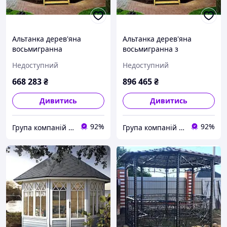
Альтанка дерев'яна
Альтанка дерев'яна
восьмигранна
восьмигранна з
профільованого бруса 36
Недоступний
Недоступний
м2
668 283
₴
896 465
₴
Дивитись
Дивитись
92%
92%
Група компаній "Промконтракт ЛТД"
Група компаній "Промконтракт ЛТД"