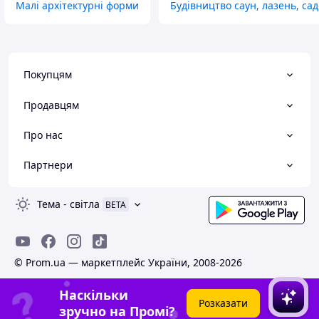
Малі архітектурні форми
Будівництво саун, лазень, са
Покупцям
Продавцям
Про нас
Партнери
Тема
-
світла
BETA
© Prom.ua — маркетплейс України, 2008-2026
Наскільки
Розказати
зручно на Промі?