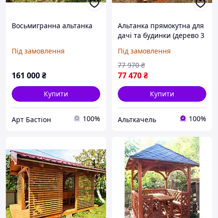
Восьмигранна альтанка
Альтанка прямокутна для
дачі та будинки (дерево 3
на 2.5 м.) "Іршава"
Під замовлення
Під замовлення
77 970
₴
161 000
₴
77 470
₴
Купити
Купити
100%
100%
Арт Бастіон
Альткачель