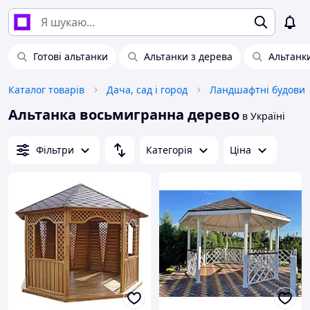
Готові альтанки
Альтанки з дерева
Альтанки
Каталог товарів
Дача, сад і город
Ландшафтні будови
Альтанка восьмигранна дерево
в Україні
Фільтри
Категорія
Ціна