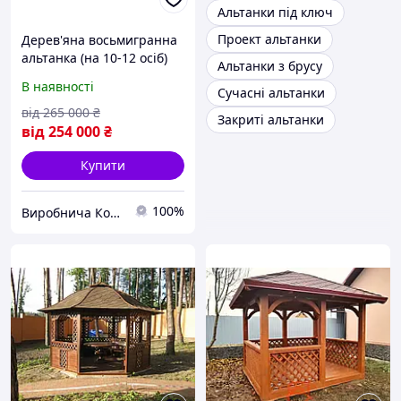
Альтанки під ключ
Проект альтанки
Дерев'яна восьмигранна
альтанка (на 10-12 осіб)
Альтанки з брусу
В наявності
Сучасні альтанки
від
265 000
₴
Закриті альтанки
від
254 000
₴
Купити
100%
Виробнича Компанія "lnk-leader"