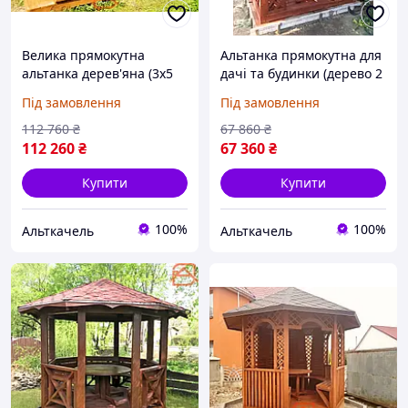
Велика прямокутна
Альтанка прямокутна для
альтанка дерев'яна (3х5
дачі та будинки (дерево 2
м.) "Хайтек"
на 2 м.) "Іршава 2"
Під замовлення
Під замовлення
112 760
₴
67 860
₴
112 260
₴
67 360
₴
Купити
Купити
100%
100%
Альткачель
Альткачель