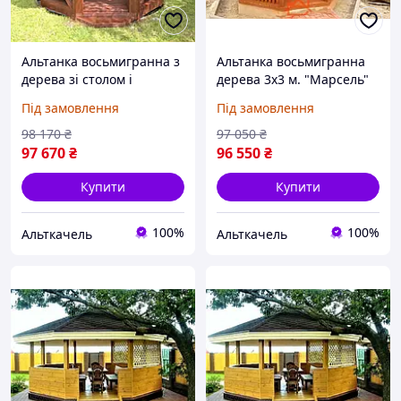
Альтанка восьмигранна з
Альтанка восьмигранна
дерева зі столом і
дерева 3х3 м. "Марсель"
лавками 3 на 3 м.
Під замовлення
Під замовлення
"Юліанна"
98 170
₴
97 050
₴
97 670
₴
96 550
₴
Купити
Купити
100%
100%
Альткачель
Альткачель