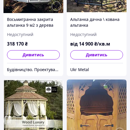
Восьмигранна закрита
Альтанка дачна \ кована
альтанка 9 м2 з дерева
альтанка
для дачі від виробника
Недоступний
Недоступний
Wood Gazebo 017
318 170
₴
від
14 900
₴/кв.м
Дивитись
Дивитись
Будівництво. Проектування. Комплектація
Ukr Metal