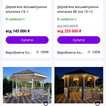
Дерев'яна восьмигранна
Дерев'яна восьмигранна
альтанка СБ-1
альтанка ВБ (на 10-12
осіб)
В наявності
В наявності
від
265 000
₴
від
145 000
₴
від
255 000
₴
Купити
Купити
100%
100%
Виробнича Компанія "lnk-leader"
Виробнича Компанія "lnk-leader"