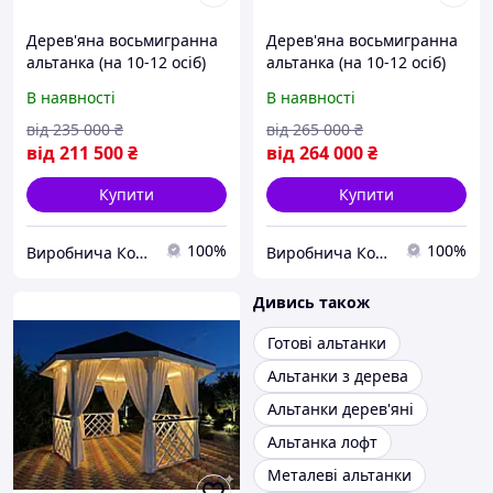
Дерев'яна восьмигранна
Дерев'яна восьмигранна
альтанка (на 10-12 осіб)
альтанка (на 10-12 осіб)
В наявності
В наявності
від
235 000
₴
від
265 000
₴
від
211 500
₴
від
264 000
₴
Купити
Купити
100%
100%
Виробнича Компанія "lnk-leader"
Виробнича Компанія "lnk-leader"
Дивись також
Готові альтанки
Альтанки з дерева
Альтанки дерев'яні
Альтанка лофт
Металеві альтанки