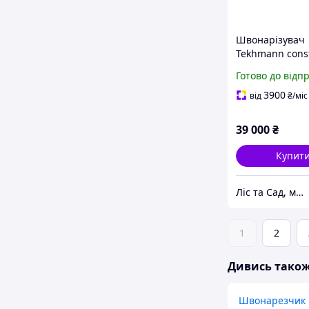
Швонарізувач
Tekhmann const
TCCC-14/420L
Готово до відп
3900
від
₴
/міс
39 000
₴
Купит
Ліс та Сад, магазин інструментів та садової техніки
1
2
Дивись тако
Швонарезчик