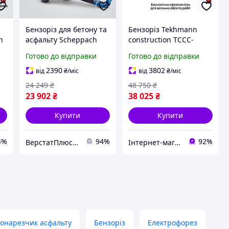
Бензоріз для бетону та
Бензоріз Tekhmann
n
асфальту Scheppach
construction TCCC-
PTS400, Euro V, 13.1 кг
14/420L, 350 мм диск,
Готово до відправки
Готово до відправки
мм
12.24 кВт
2390
3802
від
₴
/міс
від
₴
/міс
24 249
₴
48 750
₴
23 902
₴
38 025
₴
Купити
Купити
4%
94%
92%
ВерстатПлюс — верстати та обладнання
Інтернет-магазин ЕлектроХаус
онарезчик асфальту
Бензоріз
Електрофорез