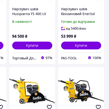
Нарізувач швів
Нарізувач швів
Husqvarna FS 400 LV
бензиновий EnerSol
ECC-110L
В наявності
Готово до відправки
тр
5400
від
₴
/міс
94 500
₴
53 999
₴
Купити
Купити
1%
97%
100%
Торговый Дом "Техникс"
PAS-TOOL