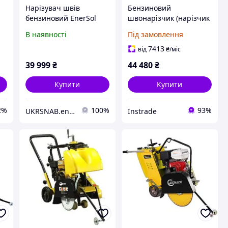
Нарізувач швів
Бензиновий
бензиновий EnerSol
швонарізчик (нарізчик
r
ECC-110L
швів) Zipper ZI-BES350Y
В наявності
Під замовлення
7413
від
₴
/міс
39 999
₴
44 480
₴
Купити
Купити
2%
100%
93%
UKRSNAB.energo
Instrade