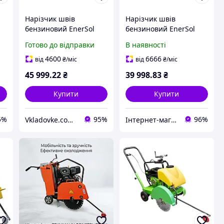
Нарізчик швів
Нарізчик швів
бензиновий EnerSol
бензиновий EnerSol
6
ECC-180L двигун Loncin
ECC-110L
Готово до відправки
В наявності
G420F потужність 9.6
кВт максимальна
4600
6666
від
₴
/міс
від
₴
/міс
глибина різу 180 мм
45 999
.22
₴
39 998
.83
₴
Купити
Купити
5%
95%
96%
Vkladovke.com.ua
Інтернет-магазин "Megainstrument"