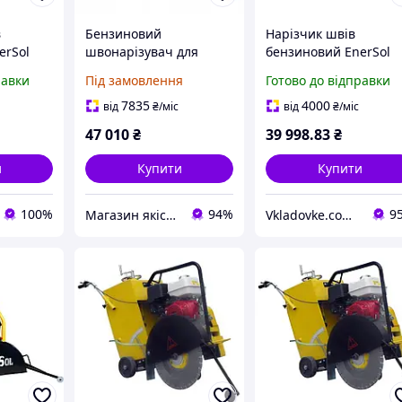
в
Бензиновий
Нарізчик швів
erSol
швонарізувач для
бензиновий EnerSol
бетону бензоріз
ECC-110L потужність 
равки
Під замовлення
Готово до відправки
(нарізувач швів) Zipper
кВт максимальний
ZI-BES350Y 350 мм
діаметр диска 350 мм
7835
4000
від
₴
/міс
від
₴
/міс
вага 70 кг
47 010
₴
39 998
.83
₴
и
Купити
Купити
100%
94%
9
Магазин якісного інструменту Tools Shop 24/7
Vkladovke.com.ua