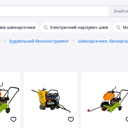
Знайти
швів швонарізчики
Електричний нарізувач швів
Ма
т
Будівельний бензоінструмент