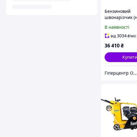
Бензиновий
швонарізчик (
швів) Zipper Z
В наявності
3034
від
₴
/міс
36 410
₴
Купит
Гіперцентр Одеса - електроінструмент, такелаж, торгове обладнання