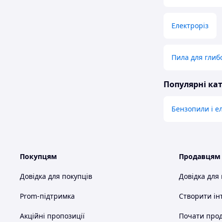
Електроріз
Пила для глиб
Популярні кат
Бензопили і е
Покупцям
Продавцям
Довідка для покупців
Довідка для
Prom-підтримка
Створити ін
Акційні пропозиції
Почати прод