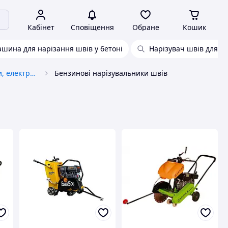
Кабінет
Сповіщення
Обране
Кошик
шина для нарізання швів у бетоні
Нарізувач швів для б
Швонарізчики, бензорізи, електроріз
Бензинові нарізувальники швів