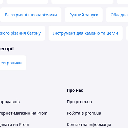
Електричні швонарізчики
Ручний запуск
Обладна
окого різання бетону
Інструмент для каменю та цегли
егорії
лектропили
Про нас
 продавців
Про prom.ua
тернет-магазин
на Prom
Робота в prom.ua
авати на Prom
Контактна інформація