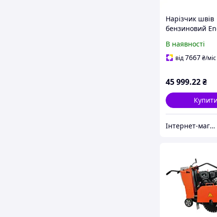
Нарізчик швів
бензиновий En
ECC-180L
В наявності
7667
від
₴
/міс
45 999
.22
₴
Купит
Інтернет-магазин "Megainstrument"