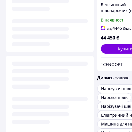
Бензиновий
швонарізчик (
швів) Zipper Z
В наявності
4445
від
₴
/міс
44 450
₴
Купит
TCENOOPT
Дивись також
Нарізувач шві
Нарізка швів