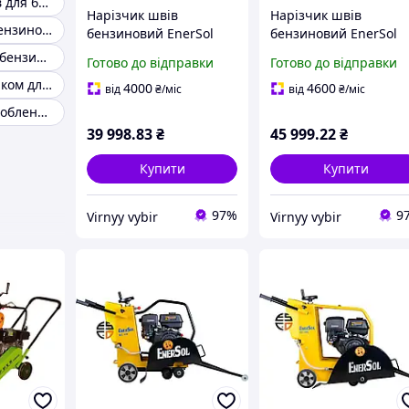
Нарізувач швів для бетону
Нарізчик швів
Нарізчик швів
Різьбяр швів бензиновий
бензиновий EnerSol
бензиновий EnerSol
ECC-110L потужність 6
ECC-180L потужність
Швонарізувач бензиновий для бетону
Готово до відправки
Готово до відправки
кВт глибина різу 110
9.6 кВт максимальна
Різак швів із баком для води
мм вага 70 кг комплект
глибина різу 180 мм
4000
4600
від
₴
/міс
від
₴
/міс
з баком 30 л
вага 125 кг
Гровер для оброблення швів на роликах
39 998
.83
₴
45 999
.22
₴
Купити
Купити
97%
9
Virnyy vybir
Virnyy vybir