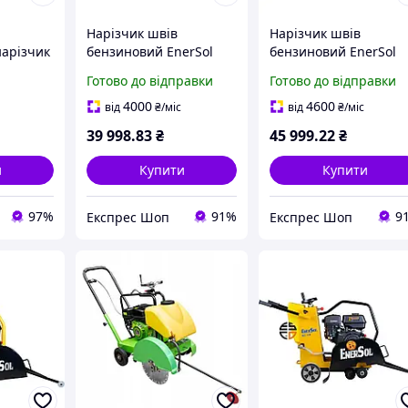
Нарізчик швів
Нарізчик швів
нарізчик
бензиновий EnerSol
бензиновий EnerSol
I-BES350Y
ECC-110L потужність 6
ECC-180L потужність
Готово до відправки
Готово до відправки
кВт глибина різу до 110
9.6 кВт вага 125 кг
мм вага 70 кг
максимальний діаме
4000
4600
від
₴
/міс
від
₴
/міс
максимальний діаметр
диска 500 мм макс.
39 998
.83
₴
45 999
.22
₴
диска 350 мм
глибина різу 180
и
Купити
Купити
97%
91%
9
Експрес Шоп
Експрес Шоп