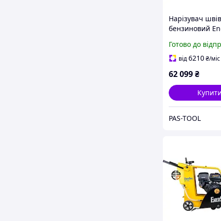
Нарізувач шві
бензиновий En
ECC-180L
Готово до відп
6210
від
₴
/міс
62 099
₴
Купит
PAS-TOOL