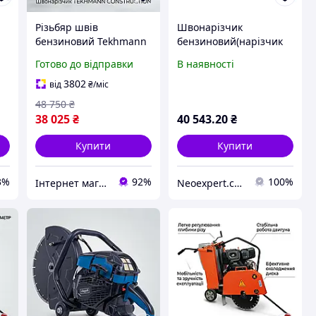
Різьбяр швів
Швонарізчик
бензиновий Tekhmann
бензиновий(нарізчик
construction TCCC-
швів) Zipper ZI-BES350Y
Готово до відправки
В наявності
14/420L, 12.24 кВт
3802
від
₴
/міс
48 750
₴
38 025
₴
40 543
.20
₴
Купити
Купити
3%
92%
100%
Інтернет магазин "pro100market"
Neoexpert.com.ua