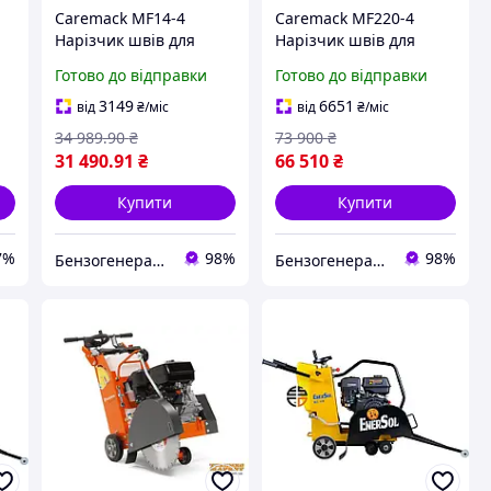
Caremack MF14-4
Caremack MF220-4
Нарізчик швів для
Нарізчик швів для
асфальту бетону
асфальту та бетону
Готово до відправки
Готово до відправки
Глибина різу до 9 см
Глибина різу до 20 см
Диск 350 мм Двигун
Диск 500 мм Двигун
3149
6651
від
₴
/міс
від
₴
/міс
Honda
Honda
34 989
.90
₴
73 900
₴
31 490
.91
₴
66 510
₴
Купити
Купити
7%
98%
98%
Бензогенератор
Бензогенератор