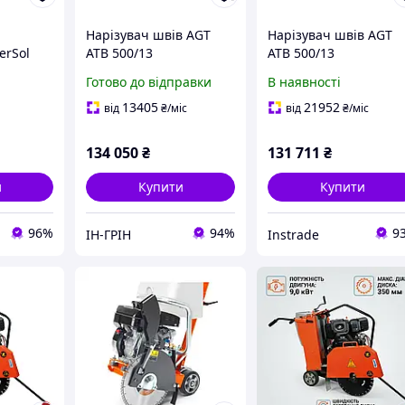
Нарізувач швів AGT
Нарізувач швів AGT
erSol
ATB 500/13
ATB 500/13
Готово до відправки
В наявності
13405
21952
від
₴
/міс
від
₴
/міс
134 050
₴
131 711
₴
и
Купити
Купити
96%
94%
9
ІН-ГРІН
Instrade