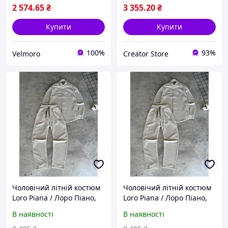
XL
2 574
.65
₴
3 355
.20
₴
Купити
Купити
100%
93%
Velmoro
Creator Store
Чоловічий літній костюм
Чоловічий літній костюм
Loro Piana / Лоро Піано,
Loro Piana / Лоро Піано,
сорочка + штани,
сорочка + штани,
В наявності
В наявності
муслінова лляна тканина,
муслінова лляна тканина,