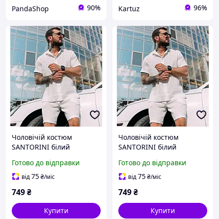
90%
96%
PandaShop
Kartuz
Чоловічій костюм
Чоловічій костюм
SANTORINI білий
SANTORINI білий
мусліновий комплект
мусліновий комплект
Готово до відправки
Готово до відправки
шорти і сорочка із
шорти і сорочка із
натуральної тканини
натуральної тканини
75
75
від
₴
/міс
від
₴
/міс
повсякденний літній для
повсякденний літній для
749
₴
749
₴
чоловіків
чоловіків
Купити
Купити