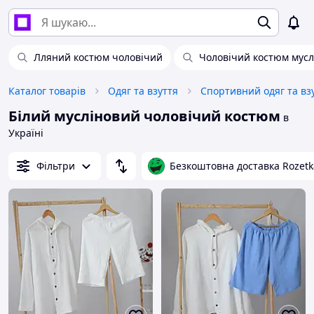
Лляний костюм чоловічий
Чоловічий костюм мусл
Каталог товарів
Одяг та взуття
Спортивний одяг та вз
Білий мусліновий чоловічий костюм
в
Україні
Фільтри
Безкоштовна доставка Rozetk