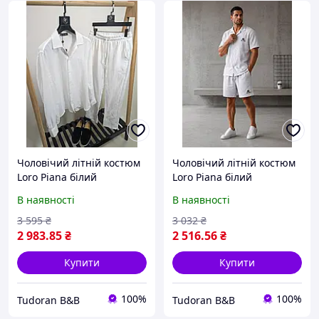
Чоловічий літній костюм
Чоловічий літній костюм
Loro Piana білий
Loro Piana білий
мусліновий комплект
мусліновий комплект
В наявності
В наявності
сорочка та штани, легкий
сорочка та шорти
дихаючий брендовий
брендовий набір
3 595
₴
3 032
₴
набір для чоловіків
2 983
.85
₴
2 516
.56
₴
Купити
Купити
100%
100%
Tudoran B&B
Tudoran B&B