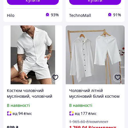
Купити
Купити
93%
91%
Hilo
TechnoMall
Костюм чоловічий
Чоловічий літній
мусліновий, чоловічий
мусліновий білий костюм
комплект сорочка та
(туніка з
В наявності
В наявності
шорти чоловічий літній
капюшоном+шорти) Mrou
костюм Білий, 54-56
94
177
від
₴
/міс
від
₴
/міс
1 965
.60
₴/комплект
939
₴
1 769
.04
₴/комплект