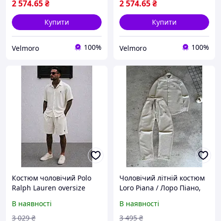
M
L
2 574
.65
₴
2 574
.65
₴
Купити
Купити
100%
100%
Velmoro
Velmoro
Костюм чоловічий Polo
Чоловічий літній костюм
Ralph Lauren oversize
Loro Piana / Лоро Піано,
мусліновий лляний
сорочка + штани,
В наявності
В наявності
сорочка шорти літній
муслінова лляна тканина,
легкий стильний преміум
білий, Turkey M
3 029
₴
3 495
₴