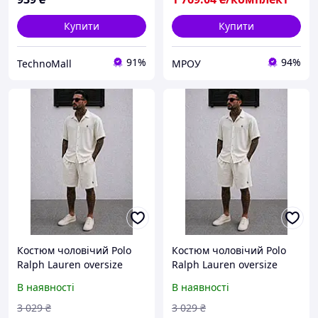
Купити
Купити
91%
94%
TechnoMall
МРОУ
Костюм чоловічий Polo
Костюм чоловічий Polo
Ralph Lauren oversize
Ralph Lauren oversize
мусліновий лляний
мусліновий лляний
В наявності
В наявності
сорочка шорти літній
сорочка шорти літній
легкий стильний преміум
легкий стильний преміум
3 029
₴
3 029
₴