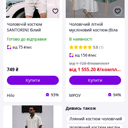
Чоловічій костюм
Чоловічий літній
SANTORINI білий
мусліновий костюм (біла
мусліновий комплект
сорочка з капюшоном+
Готово до відправки
В наявності
шорти і сорочка із
оливкові шорти) Mrou
натуральної тканини
75
від
₴
/міс
5.0
(1)
повсякденний літній для
156
від
₴
/міс
чоловіків
від
1 728
₴/комплект
749
₴
від
1 555
.20
₴/комплект
Купити
Купити
93%
94%
Hilo
МРОУ
Дивись також
Лляний костюм чоловічий
Чоловічий костюм муслін