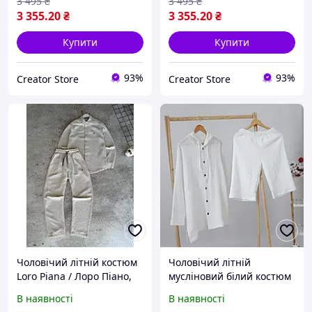
білий, Turkey L
білий, Turkey XL
3 495
₴
3 495
₴
3 355
.20
₴
3 355
.20
₴
Купити
Купити
93%
93%
Creator Store
Creator Store
Чоловічий літній костюм
Чоловічий літній
Loro Piana / Лоро Піано,
мусліновий білий костюм
сорочка + штани,
(туніка з
В наявності
В наявності
муслінова лляна тканина,
капюшоном+шорти) Mrou