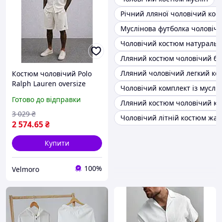
Річний лляної чоловічий ко
Муслінова футболка чоловіча
Чоловічий костюм натуральн
Лляний костюм чоловічий бі
Лляний чоловічий легкий ко
Костюм чоловічий Polo
Ralph Lauren oversize
Чоловічий комплект із муслін
мусліновий лляний
Готово до відправки
Лляний костюм чоловічий ко
сорочка шорти літній
легкий стильний преміум
3 029
₴
Чоловічий літній костюм жат
2 574
.65
₴
Купити
100%
Velmoro