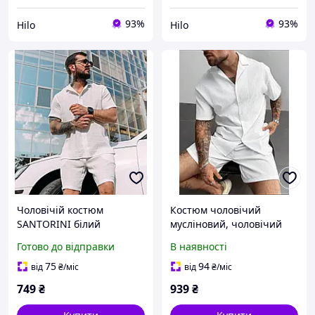
93%
93%
Hilo
Hilo
Чоловічій костюм
Костюм чоловічий
SANTORINI білий
мусліновий, чоловічий
мусліновий комплект
комплект сорочка та
Готово до відправки
В наявності
шорти і сорочка із
шорти чоловічий літній
натуральної тканини
костюм Білий, 50-52
75
94
від
₴
/міс
від
₴
/міс
повсякденний літній для
749
₴
939
₴
чоловіків