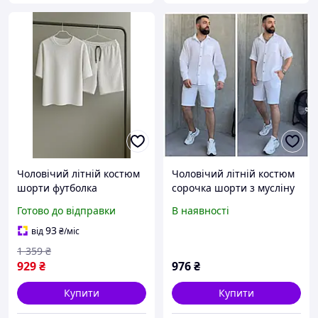
Чоловічий літній костюм
Чоловічий літній костюм
шорти футболка
сорочка шорти з мусліну
мусліновий комплект
Готово до відправки
В наявності
Muslin білий
93
від
₴
/міс
1 359
₴
929
₴
976
₴
Купити
Купити