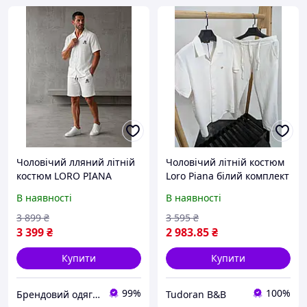
Чоловічий лляний літній
Чоловічий літній костюм
костюм LORO PIANA
Loro Piana білий комплект
M2986 сорочка та шорти
сорочка з коротким
В наявності
В наявності
білий мусліновий
рукавом та штани
бавовняний
3 899
₴
3 595
₴
демісезонний
3 399
₴
2 983
.85
₴
Купити
Купити
99%
100%
Брендовий одяг від інтернет-магазина «Trendy Shop»
Tudoran B&B