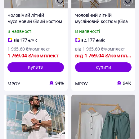
Чоловічий літній
Чоловічий літній
мусліновий білий костюм
мусліновий костюм (біла
(туніка з
туніка з капюшоном+
В наявності
В наявності
капюшоном+шорти) Mrou
блакитні шорти) Mrou
177
177
від
₴
/міс
від
₴
/міс
1 965
.60
₴/комплект
від
1 965
.60
₴/комплект
1 769
.04
₴/комплект
від
1 769
.04
₴/комплект
Купити
Купити
94%
94%
МРОУ
МРОУ