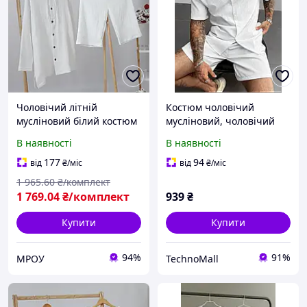
Чоловічий літній
Костюм чоловічий
мусліновий білий костюм
мусліновий, чоловічий
(туніка з
комплект сорочка та
В наявності
В наявності
капюшоном+шорти) Mrou
шорти, чоловічий літній
костюм
177
94
від
₴
/міс
від
₴
/міс
1 965
.60
₴/комплект
1 769
.04
₴/комплект
939
₴
Купити
Купити
94%
91%
МРОУ
TechnoMall