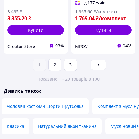
білий, Turkey XXL
177
від
₴
/міс
3 495
₴
1 965
.60
₴/комплект
3 355
.20
₴
1 769
.04
₴/комплект
Купити
Купити
93%
94%
Creator Store
МРОУ
1
2
3
...
Показано 1 - 29 товарів з 100+
Дивись також
Чоловічі костюми шорти і футболка
Комплект з мусліну
Класика
Натуральний льон тканина
Мусліновий 