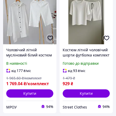
Чоловічий літній
Костюм літній чоловічий
мусліновий білий костюм
шорти футболка комплект
(туніка з
мусліновий повсякденний
В наявності
Готово до відправки
капюшоном+шорти) Mrou
Muslin білий
177
93
від
₴
/міс
від
₴
/міс
1 965
.60
₴/комплект
1 479
₴
1 769
.04
₴/комплект
929
₴
Купити
Купити
94%
94%
МРОУ
Street Clothes