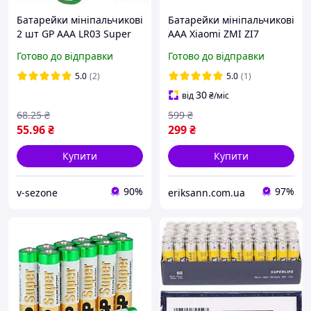
Батарейки мініпальчикові
Батарейки мініпальчикові
2 шт GP AAA LR03 Super
AAA Xiaomi ZMI ZI7
Alkaline 24A 1.5V, Green
Rainbow Alkaline Battery
Готово до відправки
Готово до відправки
LR03 1.5V 10 шт
5.0
(2)
5.0
(1)
30
від
₴
/міс
68
.25
₴
599
₴
55
.96
₴
299
₴
Купити
Купити
90%
97%
v-sezone
eriksann.com.ua