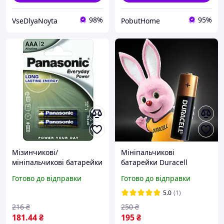
98%
95%
VseDlyaNoyta
PobutHome
Мізинчикові/
Мініпальчикові
мініпальчикові батарейки
батарейки Duracell
ААА 2 шт. Panasonic
AAA/LR03/MN2400/LR06,
Готово до відправки
Готово до відправки
Everyday Power Alkaline
1,5v Alkaline (лужні) Extra
AAA LR03 1.5V
Life +50%
5.0
(1)
216
₴
250
₴
181
.44
₴
195
₴