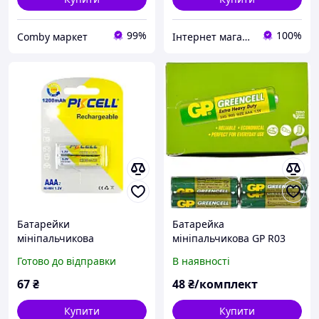
99%
100%
Comby маркет
Інтернет магазин іграшок "Повна сумка"
Батарейки
Батарейка
мініпальчикова
мініпальчикова GP R03
(AAA) 24G-S2
Готово до відправки
В наявності
67
₴
48
₴/комплект
Купити
Купити