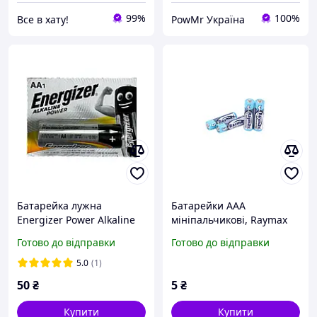
99%
100%
Все в хату!
PowMr Україна
Батарейка лужна
Батарейки AAA
Energizer Power Alkaline
мініпальчикові, Raymax
LR3 AAA мініпальчикова
(ААА R03)
Готово до відправки
Готово до відправки
5.0
(1)
50
₴
5
₴
Купити
Купити