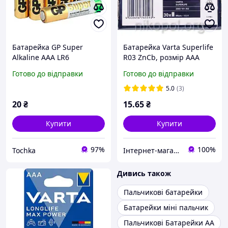
Батарейка GP Super
Батарейка Varta Superlife
Alkaline ААA LR6
R03 ZnCb, розмір ААА
Мініпальчикова
(міні-пальчикова), у
Готово до відправки
Готово до відправки
батарейка Висока ємність
спайці
алколайн TC
5.0
(3)
20
₴
15
.65
₴
Купити
Купити
97%
100%
Tochka
Інтернет-магазин NikopoL - канцтовари для школи та офісу
Дивись також
Пальчикові батарейки
Батарейки міні пальчик
Пальчикові Батарейки АА