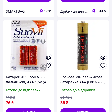
98%
100%
SMARTBAG
Дрібниця для побуту
Батарейки SuoMi міні-
Сольова мініпальчикова
пальчикові, ААА 1,5V (4
батарейка AAА (LR03/286),
шт) [tsi300993-TCI]
1,5 Вт, 1 шт, ГЕТРЕDИ /
Готово до відправки
Готово до відправки
Мініпальчикова
батарейка
118
₴
51
.43
₴
76
₴
36
₴