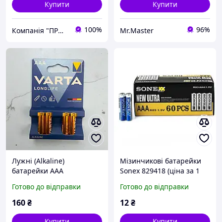
Купити
Купити
100%
96%
Компанія "ПРО-ЄЛЕКТРО" Інтернет-магазин pro-elektro.com.ua
Mr.Master
Лужні (Alkaline)
Мізинчикові батарейки
батарейки AAA
Sonex 829418 (ціна за 1
(мініпальчикові) 4 шт
шт.),мініпальчикові
Готово до відправки
Готово до відправки
батарейки ААА Sonex
829418
160
₴
12
₴
Купити
Купити