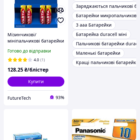
Заряджаються пальчикові ба
Батарейки микропальчиковы
3 ааа Батарейки
Батарейка duracell міні
Мізинчикові/
мініпальчикові батарейки
Пальчикові батарейки durace
ААА 4 шт. Varta Longlife
Готово до відправки
Маленькі батарейки
Max Power Alkaline AAA
LR03 1.5V
4.0
(1)
Кращі пальчикові батарейки
128
.25
₴/блістер
Купити
93%
FutureTech