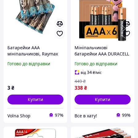
Батарейки AAA
Мініпальчикові
мініпальчикові, Raymax
батарейки ААА DURACELL
R03
MN2400 AAA 6 шт., лужні,
Готово до відправки
Готово до відправки
мізинчикові, дюрасел
34
від
₴
/міс
449
₴
3
₴
338
₴
Купити
Купити
97%
99%
Volna Shop
Все в хату!