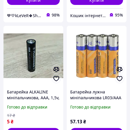
Купити
Купити
98%
95%
💙💛kLeVeR🍀Shop🍀
Кошик інтернет магазин
Батарейка ALKALINE
Батарейка лужна
мініпальчикова, AAA, 1,5v,
мініпальчикова LR03/AAA
лужна, "Plus minus",
4шт SP (блістер) ТМ АСКО
Готово до відправки
Готово до відправки
ALKALINE POWER (ціна за
BP
шт)
17
₴
5
₴
57
.13
₴