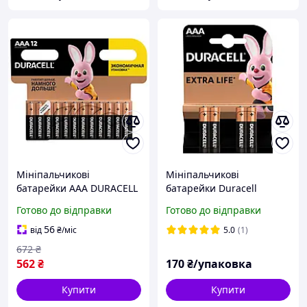
Мініпальчикові
Мініпальчикові
батарейки ААА DURACELL
батарейки Duracell
MN2400 AAA 12 шт.,
AAA/LR03/MN2400/LR06,
Готово до відправки
Готово до відправки
лужні, мізинчикові,
1,5v Alkaline (лужні) Extra
дюрасел
Life +50% 4 шт.
56
від
₴
/міс
5.0
(1)
672
₴
562
₴
170
₴/упаковка
Купити
Купити