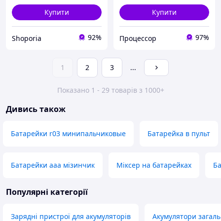
Купити
Купити
92%
97%
Shoporia
Процессор
1
2
3
...
Показано 1 - 29 товарів з 1000+
Дивись також
Батарейки r03 минипальчиковые
Батарейка в пульт
Батарейки ааа мізинчик
Міксер на батарейках
Ба
Популярні категорії
Зарядні пристрої для акумуляторів
Акумулятори загал