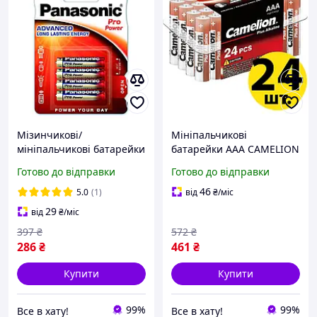
Мізинчикові/
Мініпальчикові
мініпальчикові батарейки
батарейки ААА CAMELION
ААА 4 шт. Panasonic Pro
PLUS AAA 24 шт., лужні,
Готово до відправки
Готово до відправки
Power Alkaline AAA LR03
мізинчикові
1.5V
46
5.0
(1)
від
₴
/міс
29
від
₴
/міс
397
₴
572
₴
286
₴
461
₴
Купити
Купити
99%
99%
Все в хату!
Все в хату!