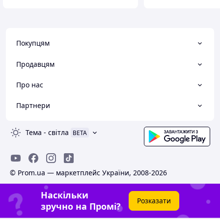
Покупцям
Продавцям
Про нас
Партнери
Тема
-
світла
BETA
© Prom.ua — маркетплейс України, 2008-2026
Наскільки
Розказати
зручно на Промі?