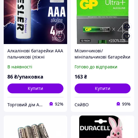
Алкалінові батарейки AAA
Мізинчикові/
пальчикові (ліжні
мініпальчикові батарейки
батарейки) Tesler Alkaline
ААА 4 шт. GP Ultra Plus
В наявності
Готово до відправки
LR03, 4 шт
Alkaline AAA LR03 1.5V
86
₴/упаковка
163
₴
Купити
Купити
92%
99%
Торговий дім ARMADA PACK
СяйВО