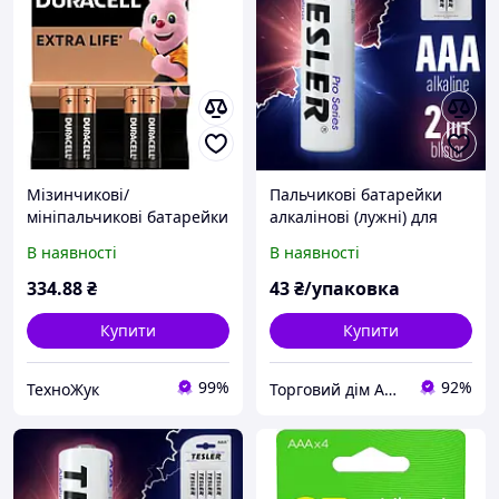
Мізинчикові/
Пальчикові батарейки
мініпальчикові батарейки
алкалінові (лужні) для
Дюрасел ААА 1.5 В (4 шт.)
побутової техніки та
В наявності
В наявності
Duracell Basic
електроніки Tesler
Alkaline - AAA, LR03, 2 шт
334
.88
₴
43
₴/упаковка
Купити
Купити
99%
92%
ТехноЖук
Торговий дім ARMADA PACK