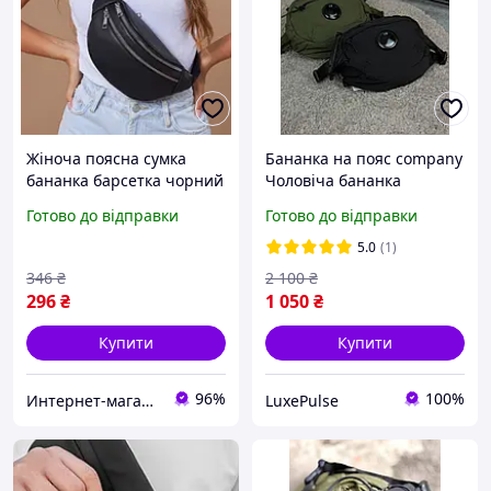
Жіноча поясна сумка
Бананка на пояс company
бананка барсетка чорний
Чоловіча бананка
еко-шкіра 1050 (AN)
company Бананка
Готово до відправки
Готово до відправки
чоловіча чорна Тканинні
бананки C.P. Company
5.0
(1)
Бананки Чорна
346
₴
2 100
₴
296
₴
1 050
₴
Купити
Купити
96%
100%
Интернет-магазин "Korni"
LuxePulse