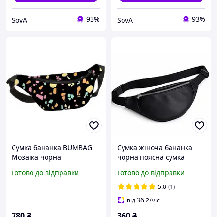
93%
93%
SovA
SovA
Сумка бананка BUMBAG
Сумка жіноча бананка
Мозаїка чорна
чорна поясна сумка
Готово до відправки
Готово до відправки
5.0
(1)
36
від
₴
/міс
780
₴
360
₴