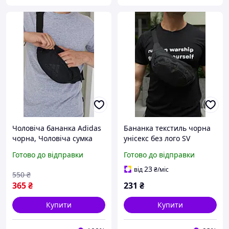
Чоловіча бананка Adidas
Бананка текстиль чорна
чорна, Чоловіча сумка
унісекс без лого SV
через плече Adidas
Готово до відправки
Готово до відправки
23
від
₴
/міс
550
₴
365
₴
231
₴
Купити
Купити