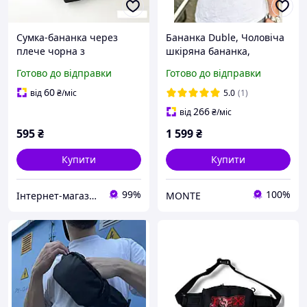
Сумка-бананка через
Бананка Duble, Чоловіча
плече чорна з
шкіряна бананка,
ведмедиком в комплекті
Натуральна шкіра,
Готово до відправки
Готово до відправки
Чорний, 2 відділення
60
від
₴
/міс
5.0
(1)
266
від
₴
/міс
595
₴
1 599
₴
Купити
Купити
99%
100%
Інтернет-магазин оригінальних кепок, рюкзаків та аксесуарів
MONTE