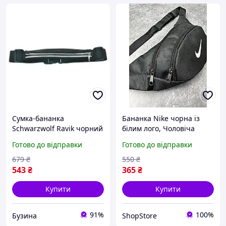
Сумка-бананка
Бананка Nike чорна із
Schwarzwolf Ravik чорний
білим лого, Чоловіча
F5300600SA3 buzyna
сумка через плече Nike
Готово до відправки
Готово до відправки
679
₴
550
₴
543
₴
365
₴
Купити
Купити
91%
100%
Бузина
ShopStore