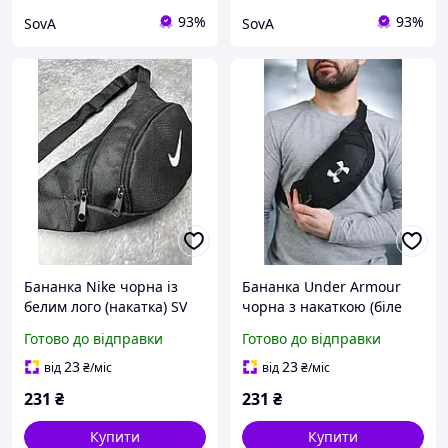
93%
93%
SovA
SovA
Бананка Nike чорна із
Бананка Under Armour
белим лого (накатка) SV
чорна з накаткою (біле
лого) SV
Готово до відправки
Готово до відправки
23
23
від
₴
/міс
від
₴
/міс
231
₴
231
₴
Купити
Купити