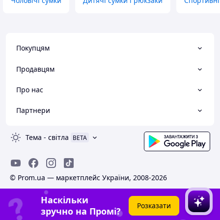
Чоловічі сумки
Дитячі сумки і рюкзаки
Спортивні
Покупцям
Продавцям
Про нас
Партнери
Тема
-
світла
BETA
© Prom.ua — маркетплейс України, 2008-2026
Наскільки
Розказати
зручно на Промі?