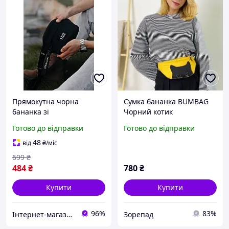
Прямокутна чорна
Сумка бананка BUMBAG
бананка зі
Чорний котик
світловідбиваючим
Готово до відправки
Готово до відправки
принтом, унісекс
48
від
₴
/міс
699
₴
484
₴
780
₴
Купити
Купити
96%
83%
Інтернет-магазин "STREET WEAR"
Зорепад