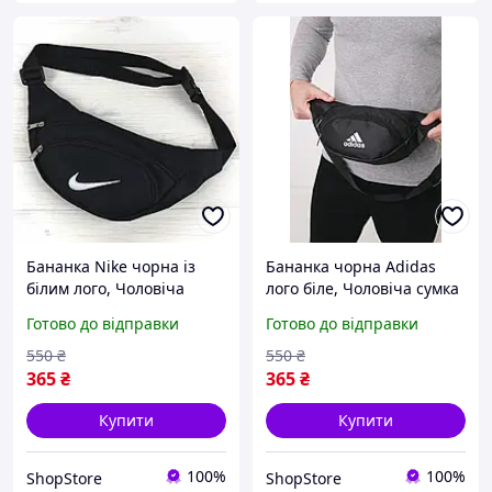
Бананка Nike чорна із
Бананка чорна Adidas
білим лого, Чоловіча
лого біле, Чоловіча сумка
сумка через плече
через плече Adidas
Готово до відправки
Готово до відправки
550
₴
550
₴
365
₴
365
₴
Купити
Купити
100%
100%
ShopStore
ShopStore