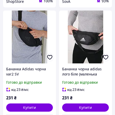
100%
93%
ShopStore
SovA
Бананка Adidas чорна
Бананка чорна adidas
var2 SV
лого біле (маленька
накатка) SV
Готово до відправки
Готово до відправки
23
23
від
₴
/міс
від
₴
/міс
231
₴
231
₴
Купити
Купити