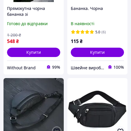
Прямокутна чорна
Бананка. Чорна
бананка зі
світловідбиваючим
Готово до відправки
В наявності
принтом Without унісекс
5.0
(6)
1 200
₴
548
₴
115
₴
Купити
Купити
99%
100%
Without Brand
Швейне виробництво сумково-рюкзачної та термопродукції