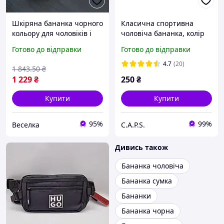
Шкіряна бананка чорного
Класична спортивна
кольору для чоловіків і
чоловіча бананка, колір
жінок із трьома
чорний
Готово до відправки
Готово до відправки
кишенями для
безпечного зберігання
4.7
(20)
1 843
.50
₴
речей FLAME
1 229
₴
250
₴
Купити
Купити
95%
99%
Веселка
C.A.P.S.
Дивись також
Бананка чоловіча
Бананка сумка
Бананки
Бананка чорна