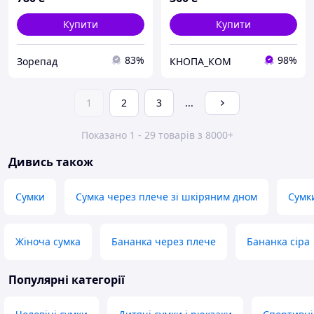
Купити
Купити
83%
98%
Зорепад
КНОПА_КОМ
1
2
3
...
Показано 1 - 29 товарів з 8000+
Дивись також
Сумки
Сумка через плече зі шкіряним дном
Сумк
Жіноча сумка
Бананка через плече
Бананка сіра
Популярні категорії