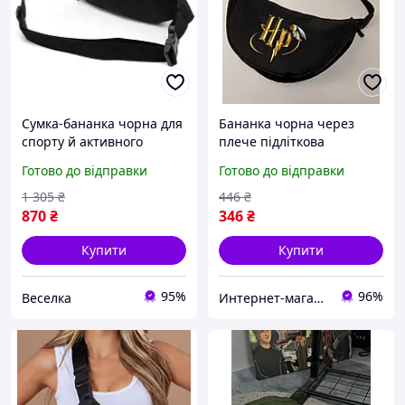
Сумка-бананка чорна для
Бананка чорна через
спорту й активного
плече підліткова
відпочинку з міцного
текстильна Гаррі Поттер
Готово до відправки
Готово до відправки
матеріалу 26х12х7.5 см
Harry Potter 28 × 17 см (II)
FLAME
34194
1 305
₴
446
₴
870
₴
346
₴
Купити
Купити
95%
96%
Веселка
Интернет-магазин "Korni"