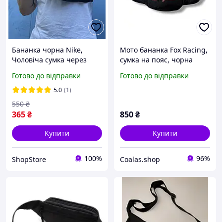
Бананка чорна Nike,
Мото бананка Fox Racing,
Чоловіча сумка через
сумка на пояс, чорна
плече Nike
бананка, чоловіча сумка
Готово до відправки
Готово до відправки
бананка, спортивна сумка
5.0
(1)
550
₴
365
₴
850
₴
Купити
Купити
100%
96%
ShopStore
Coalas.shop