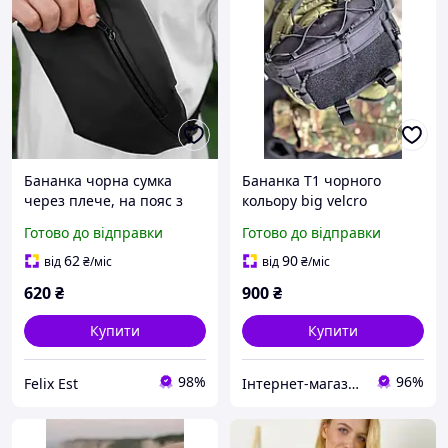
Бананка чорна сумка
Бананка Т1 чорного
через плече, на пояс з
кольору big velcro
нейлону
Готово до відправки
Готово до відправки
62
90
від
₴
/міс
від
₴
/міс
620
₴
900
₴
Купити
Купити
98%
96%
Felix Est
Інтернет-магазин "STREET WEAR"