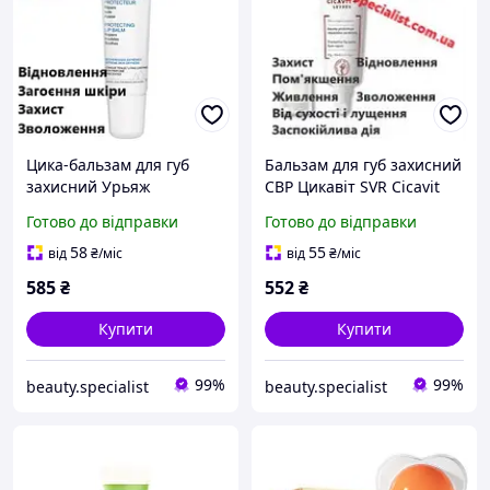
Цика-бальзам для губ
Бальзам для губ захисний
захисний Урьяж
СВР Цикавіт SVR Cicavit
Бар'єдерм Uriage
Levres Protective Lip Balm
Готово до відправки
Готово до відправки
Bariederm Cica Lips
Fast-repair
Repairing Balm
58
55
від
₴
/міс
від
₴
/міс
585
₴
552
₴
Купити
Купити
99%
99%
beauty.specialist
beauty.specialist