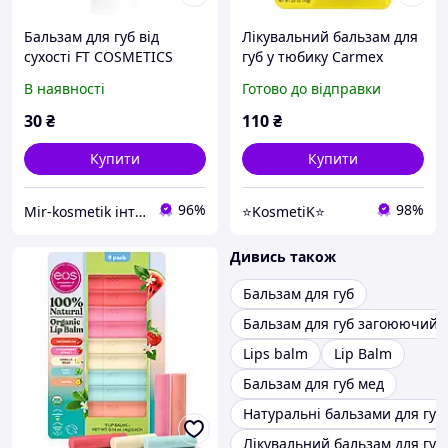
Бальзам для губ від
Лікувальний бальзам для
сухості FT COSMETICS
губ у тюбику Carmex
AQUA догляд
Medicated Classic Lip
В наявності
Готово до відправки
Balm 10г
30
₴
110
₴
Купити
Купити
96%
98%
Mir-kosmetik інтернет-магазин оптових продажів
⭐KosmetiK⭐
Дивись також
Бальзам для губ
Бальзам для губ загоюючий
Lips balm
Lip Balm
Бальзам для губ мед
Натуральні бальзами для губ
Лікувальний бальзам для губ