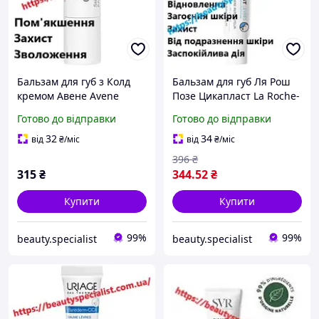
Бальзам для губ з Колд
Бальзам для губ Ля Рош
кремом Авене Avene
Позе Цикапласт La Roche-
Peaux Seches Cold Cream
Posay Cicaplast для дітей і
Готово до відправки
Готово до відправки
Lip Balm
дорослих, 7,5 мл
32
34
від
₴
/міс
від
₴
/міс
396
₴
315
₴
344
.52
₴
Купити
Купити
99%
99%
beauty.specialist
beauty.specialist