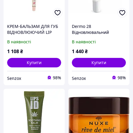
КРЕМ-БАЛЬЗАМ ДЛЯ ГУБ
Dermo 28
ВІДНОВЛЮЮЧИЙ LIP
Відновлювальний
REPAIR VITAL BALM 15мл
бальзам для сухих ділянок
В наявності
В наявності
та губ - SOOTHING
FORMULA 15 мл
1 108
₴
1 440
₴
Купити
Купити
98%
98%
Senzox
Senzox