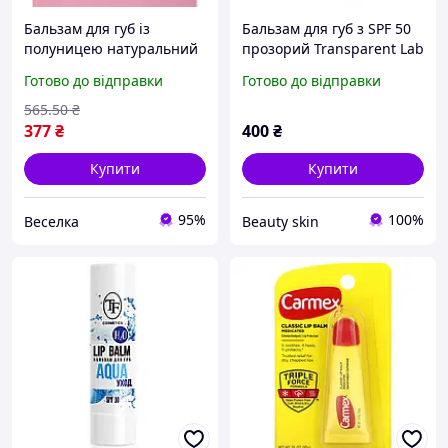
Бальзам для губ із
Бальзам для губ з SPF 50
полуницею натуральний
прозорий Transparent Lab
зволожувальний для
GLOSSY LIPGLOSS SPF
Готово до відправки
Готово до відправки
догляду та захисту від
сухості та тріщин FLAME
565
.50
₴
377
₴
400
₴
Купити
Купити
95%
100%
Веселка
Beauty skin