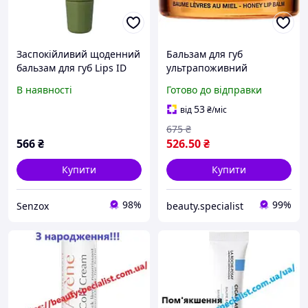
Заспокійливий щоденний
Бальзам для губ
бальзам для губ Lips ID
ультрапоживний
Soothing Balm 10 мл
відновлювальний Нюкс
В наявності
Готово до відправки
Nuxe Reve de Miel Baume
lèvres
53
від
₴
/міс
675
₴
566
₴
526
.50
₴
Купити
Купити
98%
99%
Senzox
beauty.specialist