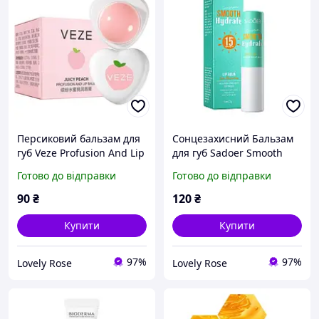
Персиковий бальзам для
Сонцезахисний Бальзам
губ Veze Profusion And Lip
для губ Sadoer Smooth
Balm
Hydrate SPF15
Готово до відправки
Готово до відправки
зволожувальний 3 g
90
₴
120
₴
Купити
Купити
97%
97%
Lovely Rose
Lovely Rose