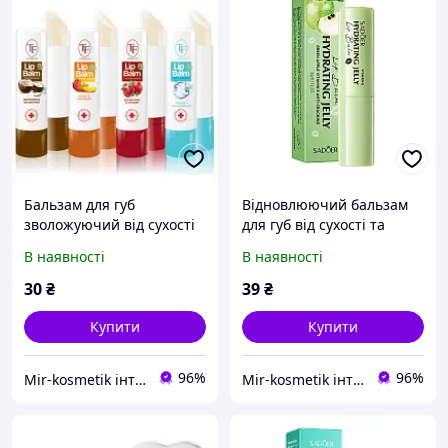
Бальзам для губ
Відновлюючий бальзам
зволожуючий від сухості
для губ від сухості та
FT Lip Balm Кокос
тріщин SADOER
В наявності
В наявності
Hyaluronic Jelly Apple +
Vitamin E 3 г
30
₴
39
₴
Купити
Купити
96%
96%
Mir-kosmetik інтернет-магазин оптових продажів
Mir-kosmetik інтернет-магазин оптових продажів