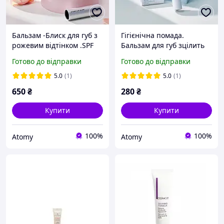
Бальзам -Блиск для губ з
Гігієнічна помада.
рожевим відтінком .SPF
Бальзам для губ зцілить
15. Atomy Lip Glow. Корея.
пошкоджену шкіру,
Готово до відправки
Готово до відправки
пом'якшує і захищає.
Atomy Lip Treatment.
5.0
(1)
5.0
(1)
Корея.
650
₴
280
₴
Купити
Купити
100%
100%
Atomy
Atomy