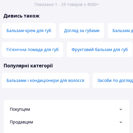
Показано 1 - 29 товарів з 4000+
Дивись також
Бальзам-крем для губ
Догляд за губами
Бальзам д
Гігієнічна помада для губ
Фруктовий бальзам для губ
Популярні категорії
Бальзами і кондиціонери для волосся
Засоби по догляд
Покупцям
Продавцям