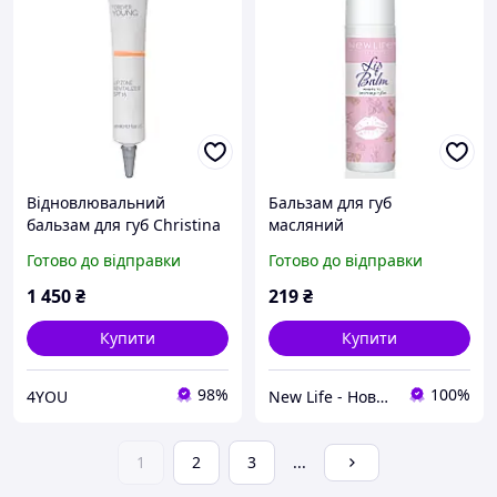
Відновлювальний
Бальзам для губ
бальзам для губ Christina
масляний
Forever Young Lip Zone
Готово до відправки
Готово до відправки
Revitalizer 20 мл
1 450
₴
219
₴
Купити
Купити
98%
100%
4YOU
New Life - Нове життя в Україні
1
2
3
...