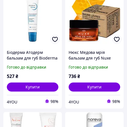
Біодерма Aтодерм
Нюкс Медова мрія
бальзам для губ Bioderma
бальзам для губ Nuxe
Atoderm baume levres 15
Reve de Miel Baume lèvres
Готово до відправки
Готово до відправки
мл
au miel, 15 мл
527
₴
736
₴
Купити
Купити
98%
98%
4YOU
4YOU