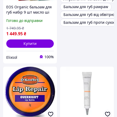
Бальзам для губ pawpaw
EOS Organic бальзам для
губ набір 9 шт масло ші
Бальзам для губ від обвітрю
асорті смаків США
Готово до відправки
Бальзам для губ проти сухост
1 749
.95
₴
1 449
.95
₴
Купити
100%
Elixsol