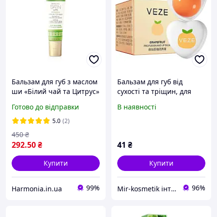
Бальзам для губ з маслом
Бальзам для губ від
ши «Білий чай та Цитрус»
сухості та тріщин, для
Мері Кей
гладкості та м'якості, з
Готово до відправки
В наявності
грейпфрутом Veze 5.8г
5.0
(2)
450
₴
292
.50
₴
41
₴
Купити
Купити
99%
96%
Harmonia.in.ua
Mir-kosmetik інтернет-магазин оптових продажів