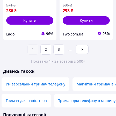
присоску Чорний lad
присоску Чорний
571
₴
586
₴
286
₴
293
₴
Купити
Купити
96%
93%
Lado
Two.com.ua
1
2
3
...
Показано 1 - 29 товарів з 500+
Дивись також
Універсальний тримач телефону
Магнітний тримач в
Тримач для навігатора
Тримач для телефону в машину
Популярні категорії