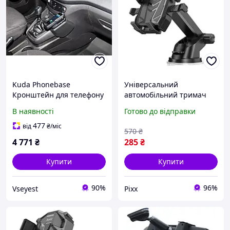
Kuda Phonebase
Універсальний
Кронштейн для телефону
автомобільний тримач
Kuda Ford Transit
для телефонів Hoco
В наявності
Готово до відправки
Courier/Tourneo
DCA17 магнітний холдер
автомобільний
в авто кронштейн на
477
від
₴
/міс
570
₴
присоску Чорний pix
4 771
₴
285
₴
Купити
Купити
90%
96%
Vseyest
Pixx