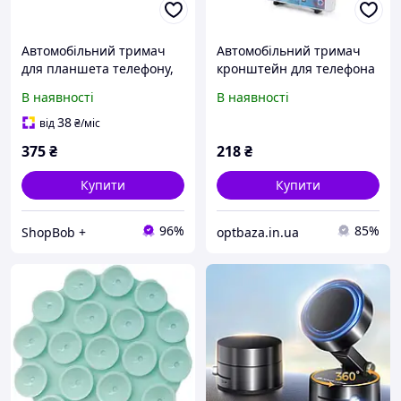
Автомобільний тримач
Автомобільний тримач
для планшета телефону,
кронштейн для телефона
задній кронштейн для
відеореєстратора
В наявності
В наявності
планшету
навігатора на дзеркало
заднього виду
38
від
₴
/міс
375
₴
218
₴
Купити
Купити
96%
85%
ShopBob +
optbaza.in.ua