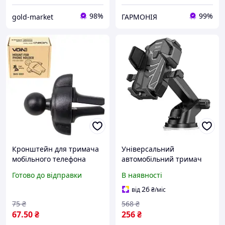
98%
99%
gold-market
ГАРМОНІЯ
Кронштейн для тримача
Універсальний
мобільного телефона
автомобільний тримач
VOIN BHV-3001, на
для телефонів Hoco
Готово до відправки
В наявності
дефлектор (BHV-3001)
DCA17 магнітний холдер
в авто кронштейн на
26
від
₴
/міс
присоску Чорний bas
75
₴
568
₴
67
.50
₴
256
₴