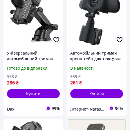
Універсальний
Автомобільний тримач
автомобільний тримач
кронштейн для телефона
для телефонів Hoco
відеореєстратора
Готово до відправки
В наявності
DCA17 магнітний холдер
навігатора на дзеркало
в авто кронштейн на
зад Доставка по Україні
573
₴
339
₴
присоску Чорний dax
286
₴
261
₴
Купити
Купити
99%
96%
Dax
Інтернет-магазин "Little Sam"