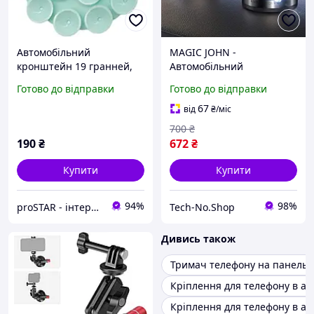
Автомобільний
MAGIC JOHN -
кронштейн 19 гранней,
Автомобільний
силіконовий тримач для
вакуумний магнітний
Готово до відправки
Готово до відправки
телефону
тримач для телефону на
присосці, регульований
67
від
₴
/міс
телескопічний
700
₴
кронштейн
190
₴
672
₴
Купити
Купити
94%
98%
proSTAR - інтернет магазин товарів широкого вжитку
Tech-No.Shop
Дивись також
Тримач телефону на панель
Кріплення для телефону в ав
Кріплення для телефону в ав