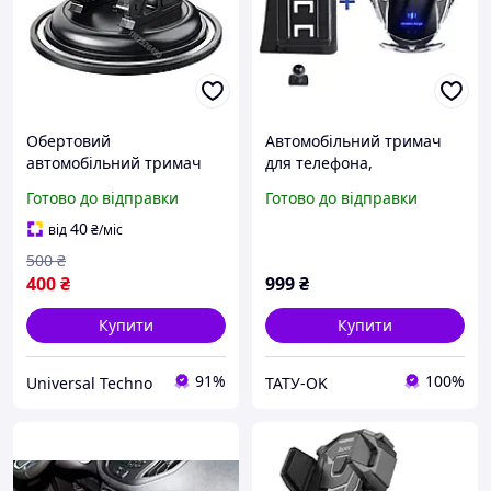
Обертовий
Автомобільний тримач
автомобільний тримач
для телефона,
для телефона 360°/120°
спеціальний фіксований
Готово до відправки
Готово до відправки
Кронштейн приладової
кронштейн для Tesla
панелі Підтримка
Model X 2016 2021
40
від
₴
/міс
смартфона Протиковзна
500
₴
підставка
400
₴
999
₴
Купити
Купити
91%
100%
Universal Techno
ТАТУ-OK