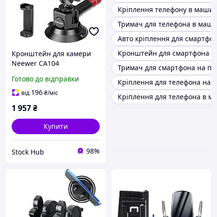
Кріплення телефону в машин
Тримач для телефона в машин
Авто кріплення для смартфо
Кронштейн для смартфона в 
Кронштейн для камери
Neewer CA104
Тримач для смартфона на па
Швидкознімне
Готово до відправки
Кріплення для телефона на а
автомобільне кріплення з
тримачем для телефона
196
від
₴
/міс
Кріплення для телефона в м
на присоску
1 957
₴
Купити
98%
Stock Hub