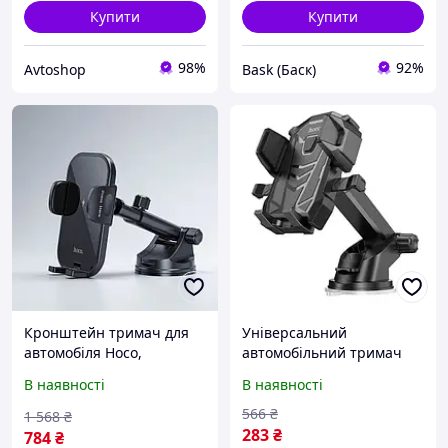
Купити
Купити
98%
92%
Avtoshop
Bask (Баск)
Кронштейн тримач для
Універсальний
автомобіля Hoco,
автомобільний тримач
Автомобільний тримач
для телефонів Hoco
В наявності
В наявності
для планшета, FRC
DCA17 магнітний холдер
в авто кронштейн на
566
₴
1 568
₴
присоску Чорний pod
283
₴
784
₴