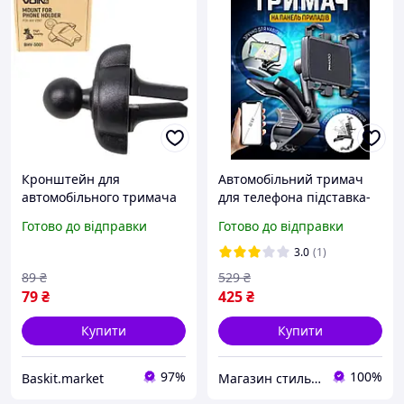
Кронштейн для
Автомобільний тримач
автомобільного тримача
для телефона підставка-
VOIN на дефлектор
кронштейн навігатора на
Готово до відправки
Готово до відправки
Чорний
козирок приладової
панелі Yesido C101
3.0
(1)
89
₴
529
₴
79
₴
425
₴
Купити
Купити
97%
100%
Baskit.market
Магазин стильних гаджетів