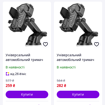
Універсальний
Універсальний
автомобільний тримач
автомобільний тримач
для телефонів Hoco
для телефонів Hoco
В наявності
В наявності
DCA17 магнітний холдер
DCA17 магнітний холдер
в авто кронштейн на
в авто кронштейн на
26
від
₴
/міс
присоску Чорний akr
присоску Чорний tet
577
₴
564
₴
259
₴
282
₴
Купити
Купити