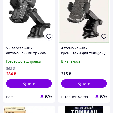
Універсальний
Автомобільний
автомобільний тримач
кронштейн для телефону
для телефонів Hoco
з висувною ніжкою
Готово до відправки
В наявності
DCA17 магнітний холдер
8AC522296B
в авто кронштейн на
568
₴
присоску Чорний bam
284
₴
315
₴
Купити
Купити
97%
97%
Bam
Інтернет-магазин enJoy