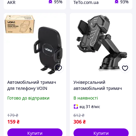
95%
93%
AKR
TeTo.com.ua
Автомобільний тримач
Універсальний
для телефону VOIN
автомобільний тримач
затискач Чорний (Без
для телефонів Hoco
Готово до відправки
В наявності
кронштейна)
DCA17 магнітний холдер
в авто кронштейн на
31
від
₴
/міс
присоску Чорний
179
₴
612
₴
159
₴
306
₴
Купити
Купити