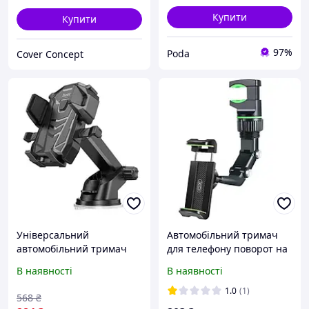
Купити
Купити
97%
Poda
Cover Concept
Універсальний
Автомобільний тримач
автомобільний тримач
для телефону поворот на
для телефонів Hoco
360 градусів на дзеркало
В наявності
В наявності
DCA17 магнітний холдер
заднього виду
в авто кронштейн на
Кронштейн для
1.0
(1)
568
₴
присоску Чорний tre
смартфона