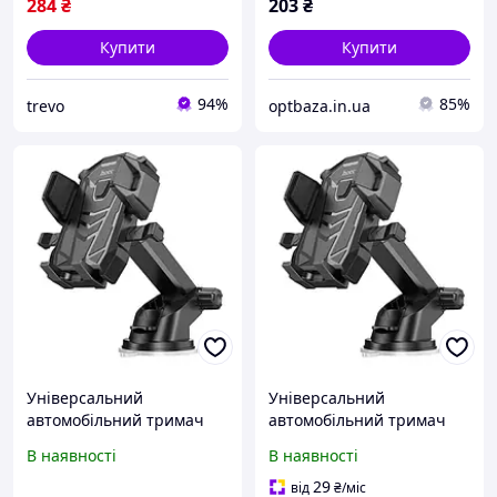
284
₴
203
₴
Купити
Купити
94%
85%
trevo
optbaza.in.ua
Універсальний
Універсальний
автомобільний тримач
автомобільний тримач
для телефонів Hoco
для телефонів Hoco
В наявності
В наявності
DCA17 магнітний холдер
DCA17 магнітний холдер
в авто кронштейн на
в авто кронштейн на
29
від
₴
/міс