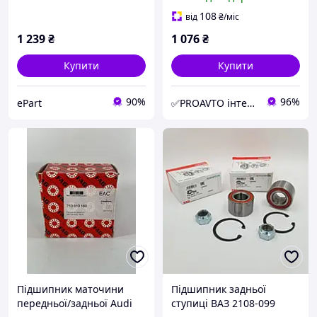
FRONT (L/R) FG 713 6300
30
108
від
₴
/міс
1 239
₴
1 076
₴
Купити
Купити
90%
96%
ePart
✅PROAVTO інтернет-магазин автозапчастин
Підшипник маточини
Підшипник задньої
передньої/задньої Audi
ступиці ВАЗ 2108-099