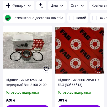
Фільтри
Ціна
Стан
Країна в
Безкоштовна доставка Rozetka
Новий
Вжи
Підшипник маточини
Підшипник 6006 2RSR C3
передньої Ваз 2108 2109
FAG (30*55*13)
21099 2113 2114 2115
Готово до відправки
Готово до відправки
2110 2111 2112 заз 1102
1103 славу Laнос Lanos
920
₴
301
₴
Сенс FAG ОРИГИНАЛ