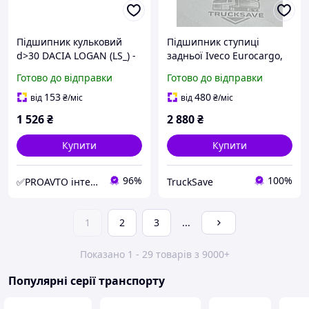
Підшипник кульковий
Підшипник ступиці
d>30 DACIA LOGAN (LS_) -
задньої Iveco Eurocargo,
1.4 (LSOA, ...) (2004.08->)
Івеко Єврокарго
Готово до відправки
Готово до відправки
FG 713 6308 40
85х150х40,3
153
480
від
₴
/міс
від
₴
/міс
1 526
₴
2 880
₴
Купити
Купити
96%
100%
✅PROAVTO інтернет-магазин автозапчастин
TruckSave
1
2
3
...
Показано 1 - 29 товарів з 9000+
Популярні серії транспорту