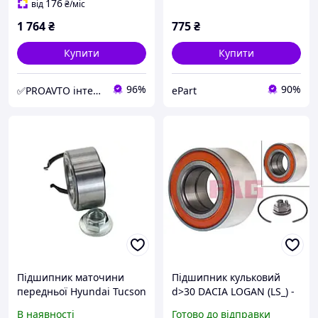
713 6307 60
176
від
₴
/міс
1 764
₴
775
₴
Купити
Купити
96%
90%
✅PROAVTO інтернет-магазин автозапчастин
ePart
Підшипник маточини
Підшипник кульковий
передньої Hyundai Tucson
d>30 DACIA LOGAN (LS_) -
/ Sonata / i40, 713626370
1.4 (LSOA, ...) (2004.08->);
В наявності
Готово до відправки