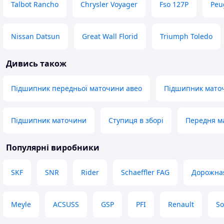
Talbot Rancho
Chrysler Voyager
Fso 127P
Peu
Nissan Datsun
Great Wall Florid
Triumph Toledo
Дивись також
Підшипник передньої маточини авео
Підшипник маточ
Підшипник маточини
Ступиця в зборі
Передня м
Популярні виробники
SKF
SNR
Rider
Schaeffler FAG
Дорожна
Meyle
ACSUSS
GSP
PFI
Renault
So