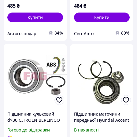
485
₴
484
₴
Купити
Купити
84%
89%
Автогосподар
Свiт Авто
Підшипник кульковий
Підшипник маточини
d>30 CITROEN BERLINGO
передньої Hyundai Accent
(B9) 1.6 HDI 90 16V
/Atos/Coupe/i10/i20/Lantra
Готово до відправки
В наявності
(2008.04->); FRONT (L/R) FG
, 713619510