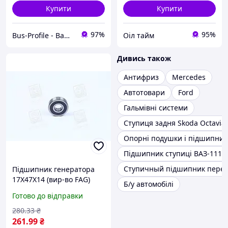
Купити
Купити
97%
95%
Bus-Profile - Ваш інтернет-магазин автозапчастин
Оіл тайм
Дивись також
Антифриз
Mercedes
Автотовари
Ford
Гальмівні системи
Ступиця задня Skoda Octavia
Опорні подушки і підшипник
Підшипник ступиці ВАЗ-1118
Ступичный підшипник перед
Підшипник генератора
17X47X14 (вир-во FAG)
Б/у автомобілі
6303.2RSR C.I.U
Готово до відправки
280
.33
₴
261
.99
₴