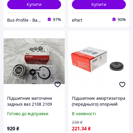
Купити
Купити
97%
90%
Bus-Profile - Ваш інтернет-магазин автозапчастин
ePart
Підшипник маточини
Підшипник амортизатора
задньої ваз 2108 2109
(переднього) опорний
21099 2113 2114 2115
Smart/VW Caddy II
Готово до відправки
В наявності
2110 2111 2112 1118 2170
713000820 Крос код
FAG ОРИГИНАЛ 713 6911
WG2238145
238
₴
00
920
₴
221
.34
₴