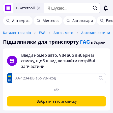
В категорії
Антифриз
Mercedes
Автотовари
For
Каталог товарів
FAG
Авто-, мото
Автозапчастини
Підшипники для транспорту
FAG
в Україні
Введи номер авто, VIN або вибери зі
списку, щоб швидше знайти потрібні
запчастини
UA
або
Вибрати авто зі списку