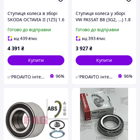
Ступиця колеса в зборі
Ступиця колеса у зборі
SKODA OCTAVIA II (1Z5) 1.6
VW PASSAT B8 (3G2, ...) 1.8
FSI (2004.02 2013.06);
TSI (2014.08->); FRONT
Готово до відправки
Готово до відправки
FRONT (L/R) FG 713 6109
(L/R) FG 713 6109 80
90
439
393
від
₴
/міс
від
₴
/міс
4 391
₴
3 927
₴
Купити
Купити
96%
96%
✅PROAVTO інтернет-магазин автозапчастин
✅PROAVTO інтернет-магазин автозапчастин