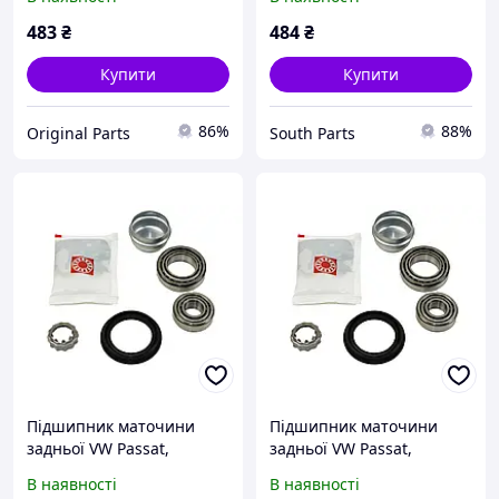
483
₴
484
₴
Купити
Купити
86%
88%
Original Parts
South Parts
Підшипник маточини
Підшипник маточини
задньої VW Passat,
задньої VW Passat,
713610230
713610230
В наявності
В наявності