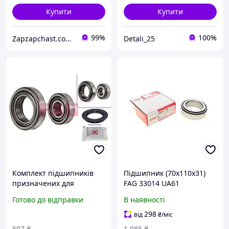
Купити
Купити
99%
100%
Zapzapchast.com.ua Интернет Магазин Автозапчастей
Detali_25
Комплект підшипників
Підшипник (70x110x31)
призначених для
FAG 33014 UA61
монтажу на маточину,
Готово до відправки
В наявності
роликові, з елементами
монтажу CHEVROLET,
298
від
₴
/міс
DAEWOO, HOLDEN, OPEL
597
₴
1 985
₴