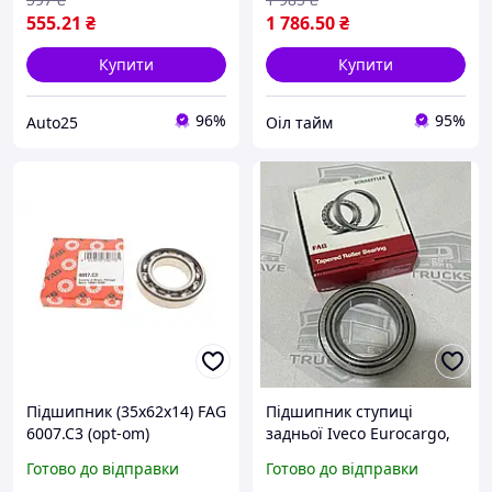
FAG 713
555
.21
₴
1 786
.50
₴
Купити
Купити
96%
95%
Auto25
Оіл тайм
Підшипник (35x62x14) FAG
Підшипник ступиці
6007.C3 (opt-om)
задньої Iveco Eurocargo,
Івеко Єврокарго
Готово до відправки
Готово до відправки
75х115х26,3