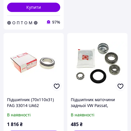
Купити
97%
🟢 О П Т О М 🟢
Підшипник (70x110x31)
Підшипник маточини
FAG 33014 UA62
задньої VW Passat,
713610230
В наявності
В наявності
1 816
₴
485
₴