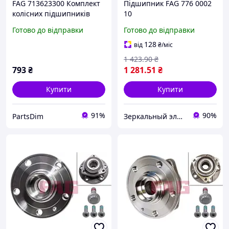
FAG 713623300 Комплект
Підшипник FAG 776 0002
колісних підшипників
10
(Volkswagen Golf V/VI,
Готово до відправки
Готово до відправки
Audi A3, Skoda Octavia II
2003 2013)
128
від
₴
/міс
1 423
.90
₴
793
₴
1 281
.51
₴
Купити
Купити
91%
90%
PartsDim
Зеркальный элемент