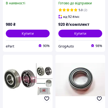
80/90/Coupe/VW Golf
(комплект 2шт.) FAG
В наявності
Готово до відправки
II/III/Jetta, 713610160
Німеччина 713691100
5.0
(2)
92
від
₴
/міс
980
₴
920
₴/комплект
Купити
Купити
90%
98%
ePart
GrogAuto