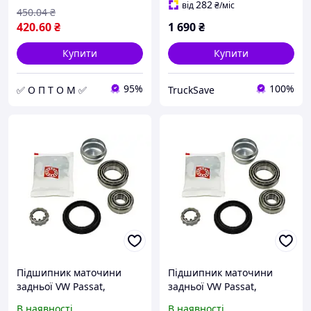
282
від
₴
/міс
450
.04
₴
420
.60
₴
1 690
₴
Купити
Купити
95%
100%
✅ О П Т О М ✅
TruckSave
Підшипник маточини
Підшипник маточини
задньої VW Passat,
задньої VW Passat,
713610230
713610230
В наявності
В наявності