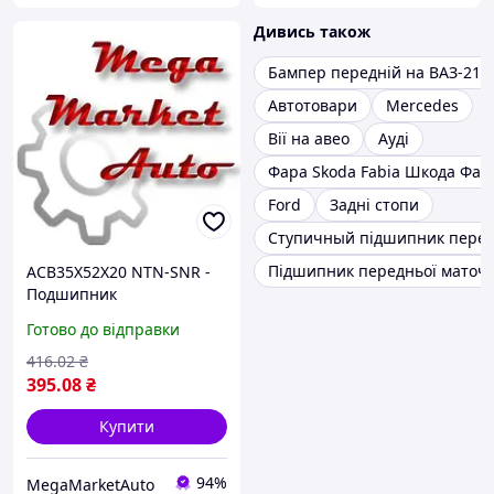
Дивись також
Бампер передній на ВАЗ-210
Автотовари
Mercedes
Вії на авео
Ауді
Фара Skoda Fabia Шкода Фаб
Ford
Задні стопи
Ступичный підшипник перед
Підшипник передньої маточ
ACB35X52X20 NTN-SNR -
Подшипник
Готово до відправки
416
.02
₴
395
.08
₴
Купити
94%
MegaMarketAuto