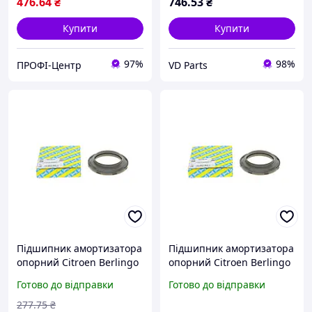
476
.64
₴
746
.53
₴
Купити
Купити
97%
98%
ПРОФІ-Центр
VD Parts
Підшипник амортизатора
Підшипник амортизатора
опорний Citroen Berlingo
опорний Citroen Berlingo
96-08 SNR M259.01 (opt-
96-08, SNR M259.01
Готово до відправки
Готово до відправки
om)
277
.75
₴