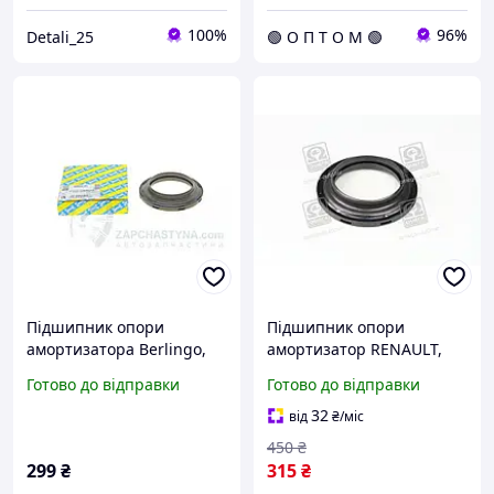
100%
96%
Detali_25
🟢 О П Т О М 🟢
Підшипник опори
Підшипник опори
амортизатора Berlingo,
амортизатор RENAULT,
Partner 98-, 08-, Geely CK,
PEUGEOT передн. SNR код
Готово до відправки
Готово до відправки
CK2, виробник: SNR, код:
M259.01
M259.01
32
від
₴
/міс
450
₴
299
₴
315
₴