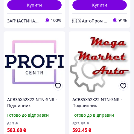
Купити
Купити
100%
91%
ЗАПЧАСТИНА.com
🇺🇦 АвтоПром 🇺🇦
ACB35X52X22 NTN-SNR -
ACB35X52X22 NTN-SNR -
Підшипник
Подшипник
Готово до відправки
Готово до відправки
613
₴
623
.85
₴
583
.68
₴
592
.45
₴