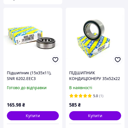
Підшипник (15x35x11),
ПІДШИПНИК
SNR 6202.EEC3
КОНДИЦІОНЕРУ 35x52x22
компресор 6CA17C,
Готово до відправки
В наявності
6SEU12, 6SEU12C, PXE16
SNR ACB 35X52X22
5.0
(1)
165
.98
₴
585
₴
Купити
Купити