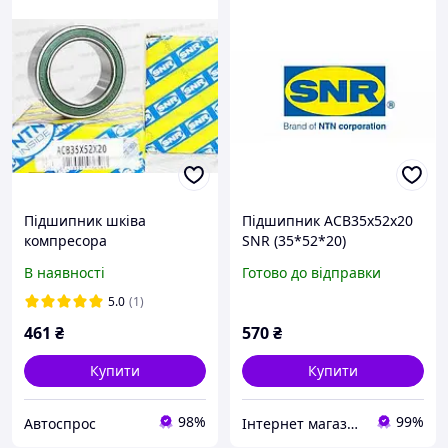
Підшипник шківа
Підшипник ACB35x52x20
компресора
SNR (35*52*20)
кондиціонера 35x52x20
В наявності
Готово до відправки
1618367 ACB35X52X20
1618338/93185796/931824
5.0
(1)
23 SNR <> Ve C
461
₴
570
₴
Купити
Купити
98%
99%
Автоспрос
Інтернет магазин підшипників - Спецзапчастина