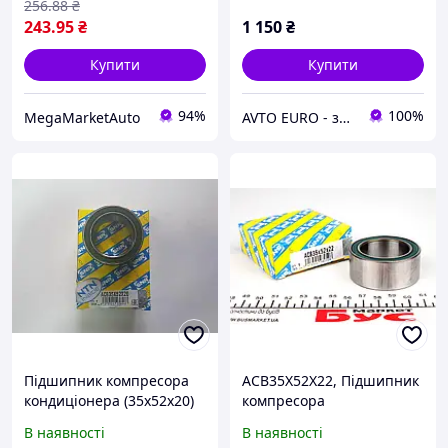
256
.88
₴
243
.95
₴
1 150
₴
Купити
Купити
94%
100%
MegaMarketAuto
AVTO EURO - запчастини та автомобільні товари
Підшипник компресора
ACB35X52X22, Підшипник
кондиціонера (35x52x20)
компресора
SNR ACB35X52X20
кондиціонера (35x52x22)
В наявності
В наявності