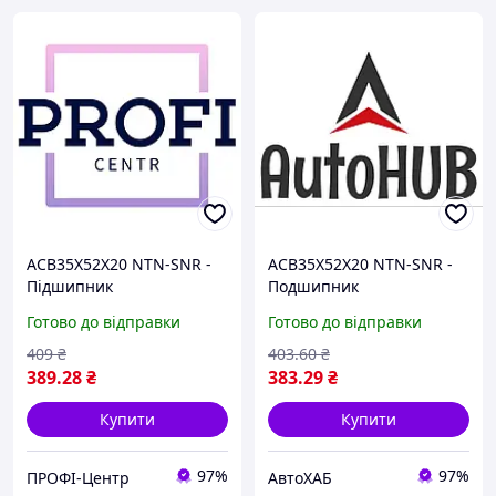
ACB35X52X20 NTN-SNR -
ACB35X52X20 NTN-SNR -
Підшипник
Подшипник
Готово до відправки
Готово до відправки
409
₴
403
.60
₴
389
.28
₴
383
.29
₴
Купити
Купити
97%
97%
ПРОФІ-Центр
АвтоХАБ