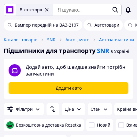
В категорії
Бампер передній на ВАЗ-2107
Автотовари
Каталог товарів
SNR
Авто-, мото
Автозапчастини
Підшипники для транспорту
SNR
в Україні
Додай авто, щоб швидше знайти потрібні
запчастини
Додати авто
Фільтри
Ціна
Стан
Країна в
Безкоштовна доставка Rozetka
Новий
Вжи