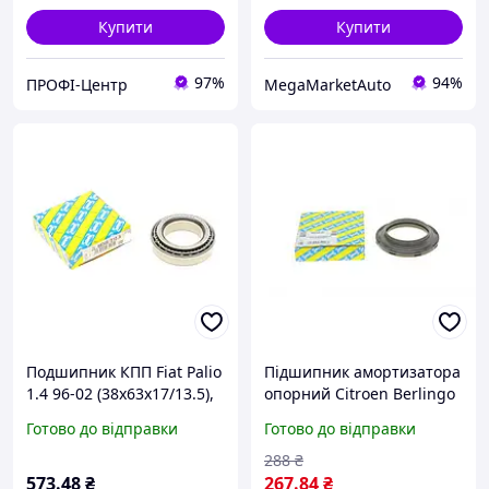
Купити
Купити
97%
94%
ПРОФІ-Центр
MegaMarketAuto
Подшипник КПП Fiat Palio
Підшипник амортизатора
1.4 96-02 (38x63x17/13.5),
опорний Citroen Berlingo
SNR JL.69349/310.A
96-08 M259.01 Крос код
Готово до відправки
Готово до відправки
SUS1830
288
₴
573
.48
₴
267
.84
₴