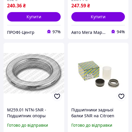
240
.36
₴
247
.59
₴
Купити
Купити
97%
94%
ПРОФІ-Центр
Авто Мега Маркет
M259.01 NTN-SNR -
Підшипники задньої
Подшипник опоры
балки SNR на Citroen
амортизатора
Berlingo/Peugeot Partner
Готово до відправки
Готово до відправки
96-02/405 87-95 (5141.38)