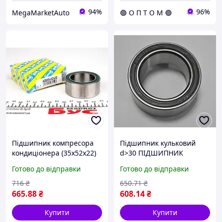
94%
96%
MegaMarketAuto
🟢 О П Т О М 🟢
Підшипник компресора
Підшипник кульковий
кондиціонера (35x52x22)
d>30 ПІДШИПНИК
КОНДИЦІОНЕРА 250211
Готово до відправки
Готово до відправки
(35X52X22) SNR FR
ACB35X52X22 (opt-om)
716
₴
650
.71
₴
665
.88
₴
608
.14
₴
Купити
Купити