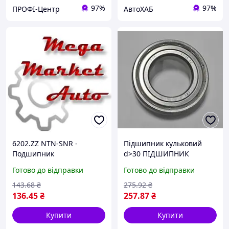
97%
97%
ПРОФІ-Центр
АвтоХАБ
6202.ZZ NTN-SNR -
Підшипник кульковий
Подшипник
d>30 ПІДШИПНИК
КУЛЬКОВИЙ 140886
Готово до відправки
Готово до відправки
(30X55X13) SNR TR 6006.ZZ
(opt-om)
143
.68
₴
275
.92
₴
136
.45
₴
257
.87
₴
Купити
Купити