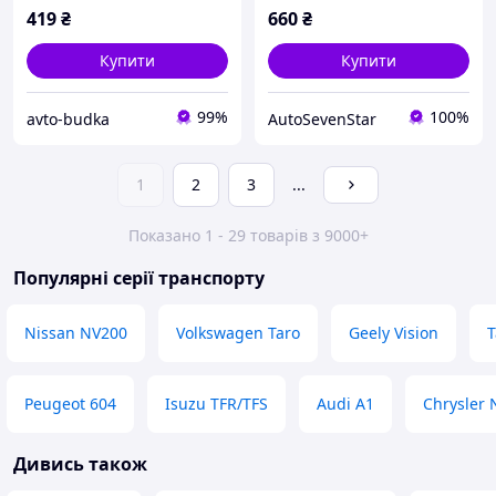
419
₴
660
₴
Купити
Купити
99%
100%
avto-budka
AutoSevenStar
1
2
3
...
Показано 1 - 29 товарів з 9000+
Популярні серії транспорту
Nissan NV200
Volkswagen Taro
Geely Vision
T
Peugeot 604
Isuzu TFR/TFS
Audi A1
Chrysler
Дивись також