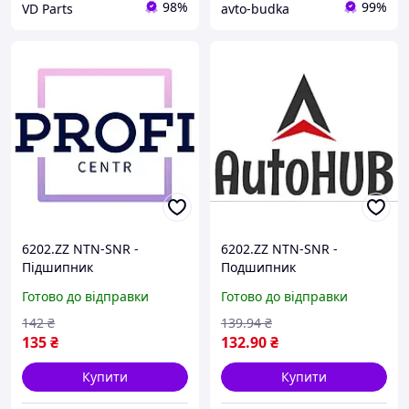
98%
99%
VD Parts
avto-budka
6202.ZZ NTN-SNR -
6202.ZZ NTN-SNR -
Підшипник
Подшипник
Готово до відправки
Готово до відправки
142
₴
139
.94
₴
135
₴
132
.90
₴
Купити
Купити