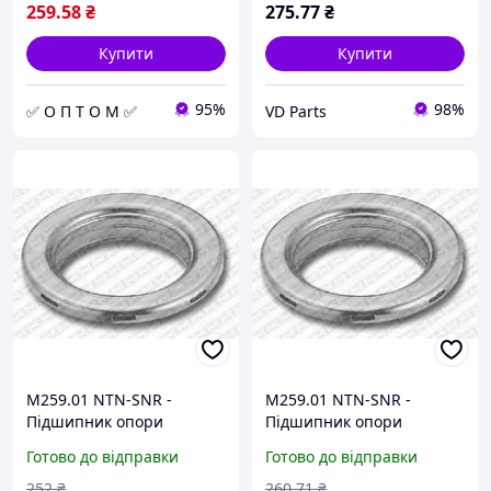
259
.58
₴
275
.77
₴
Купити
Купити
95%
98%
✅ О П Т О М ✅
VD Parts
M259.01 NTN-SNR -
M259.01 NTN-SNR -
Підшипник опори
Підшипник опори
амортизатора
амортизатора
Готово до відправки
Готово до відправки
252
₴
260
.71
₴