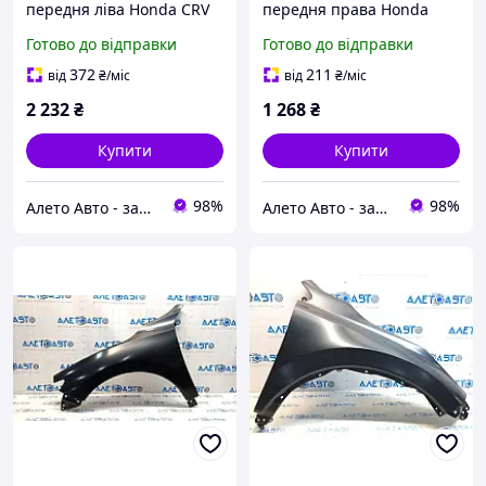
передня ліва Honda CRV
передня права Honda
17-22 прим'ята новий
CRV 17-22 новий оригінал
Готово до відправки
Готово до відправки
оригінал OEM
OEM 74115TMET01
74165TLAA02
372
211
від
₴
/міс
від
₴
/міс
2 232
₴
1 268
₴
Купити
Купити
98%
98%
Алето Авто - запчастини на авто зі США
Алето Авто - запчастини на авто зі США