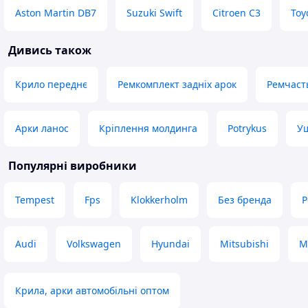
Aston Martin DB7
Suzuki Swift
Citroen C3
Toy
Дивись також
Крило переднє
Ремкомплект задніх арок
Ремчаст
Арки ланос
Кріплення молдинга
Potrykus
У
Популярні виробники
Tempest
Fps
Klokkerholm
Без бренда
P
Audi
Volkswagen
Hyundai
Mitsubishi
M
Крила, арки автомобільні оптом