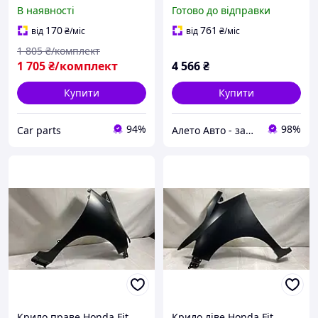
Сивик Цивик Материал -
G-532M вм'ятини
В наявності
Готово до відправки
Абс пластик
60210T0AA90ZZ
170
761
від
₴
/міс
від
₴
/міс
1 805
₴/комплект
1 705
₴/комплект
4 566
₴
Купити
Купити
94%
98%
Сar parts
Алето Авто - запчастини на авто зі США
Крило праве Honda Fit
Крило ліве Honda Fit