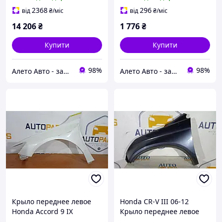
60211TXMA91ZZ
подряпини 74165T0AA02
2368
296
від
₴
/міс
від
₴
/міс
14 206
₴
1 776
₴
Купити
Купити
98%
98%
Алето Авто - запчастини на авто зі США
Алето Авто - запчастини на авто зі США
Крыло переднее левое
Honda CR-V III 06-12
Honda Accord 9 IX
Крыло переднее левое