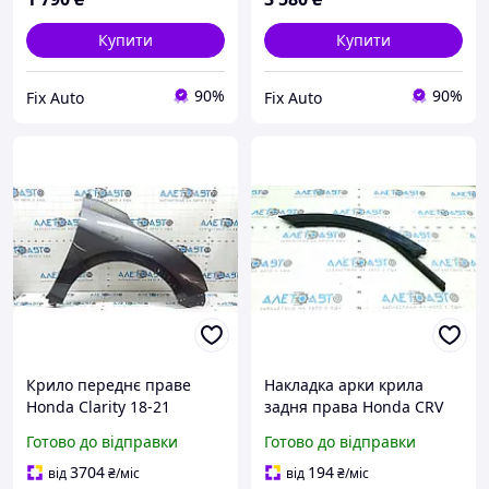
Купити
Купити
90%
90%
Fix Auto
Fix Auto
Крило переднє праве
Накладка арки крила
Honda Clarity 18-21
задня права Honda CRV
алюміній, графіт NH-
23-26 на двері, структура,
Готово до відправки
Готово до відправки
797M, фарбовано 0.2
подряпини, потерт,
60211TRVA90ZZ
побілів пластик
3704
194
від
₴
/міс
від
₴
/міс