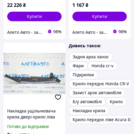
753903A0A01
22 226
₴
1 167
₴
Купити
Купити
98%
98%
Алето Авто - запчастини на авто зі США
Алето Авто - запчастини на авто зі США
Дивись також
Задня арка ланос
Фари
Honda cr-v
Підкрилки
Крило переднє Honda CR-V
Захист арок автомобіля
Б/у автомобілі
Крило
Накладка крила
Накладка ущільнювача
крила двері-крило ліва
Крило переднє ліве Acura ILX
Honda Clarity 18-21
Готово до відправки
74155TRTA01