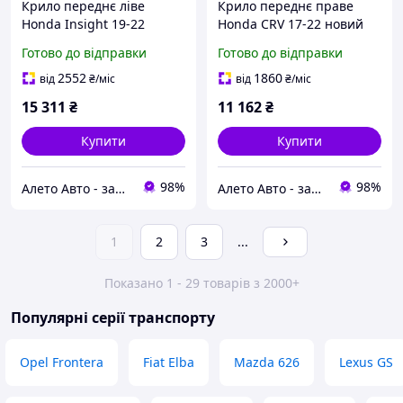
Крило переднє ліве
Крило переднє праве
Honda Insight 19-22
Honda CRV 17-22 новий
новий оригінал OEM
оригінал OEM
Готово до відправки
Готово до відправки
60261TXMA91ZZ
60211TLAA00ZZ
2552
1860
від
₴
/міс
від
₴
/міс
15 311
₴
11 162
₴
Купити
Купити
98%
98%
Алето Авто - запчастини на авто зі США
Алето Авто - запчастини на авто зі США
1
2
3
...
Показано 1 - 29 товарів з 2000+
Популярні серії транспорту
Opel Frontera
Fiat Elba
Mazda 626
Lexus GS