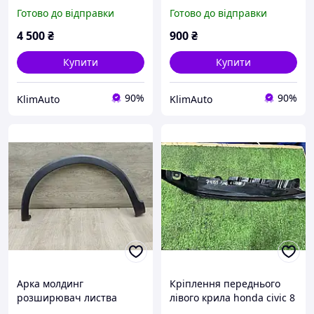
2008) 04630-SDN-A90ZZ
передньої правої Honda
Готово до відправки
Готово до відправки
CR-V 4 (2012-2015) 74107-
T7W-A010 Деф.
4 500
₴
900
₴
(кріплення)
Купити
Купити
90%
90%
KlimAuto
KlimAuto
Арка молдинг
Кріплення переднього
розширювач листва
лівого крила honda civic 8
накладка арки крила
Hatchback FN