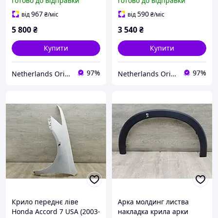
Готово до відправки
Готово до відправки
967
590
від
₴
/міс
від
₴
/міс
5 800
₴
3 540
₴
Купити
Купити
97%
97%
Netherlands Original Parts
Netherlands Original Parts
Крило переднє ліве
Арка молдинг листва
Honda Accord 7 USA (2003-
накладка крила арки