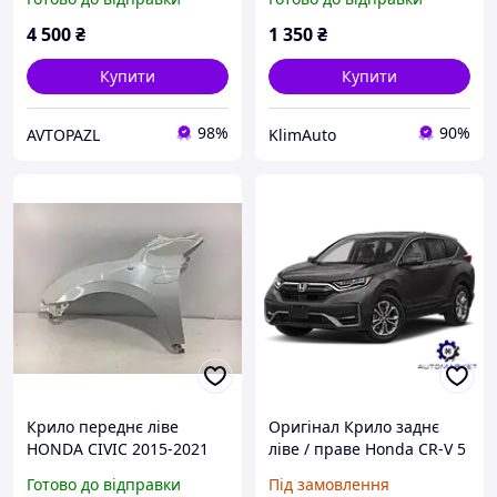
(надрив, вмятина)
4 500
₴
1 350
₴
Купити
Купити
98%
90%
AVTOPAZL
KlimAuto
Крило переднє ліве
Оригінал Крило заднє
HONDA CIVIC 2015-2021
ліве / праве Honda CR-V 5
(дефект) 60261-TBA-A50ZZ
2017-2022
Готово до відправки
Під замовлення