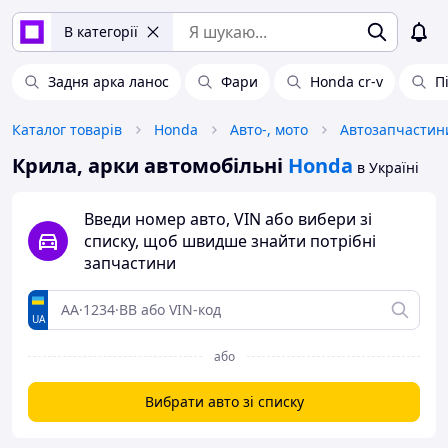
В категорії
Задня арка ланос
Фари
Honda cr-v
П
Каталог товарів
Honda
Авто-, мото
Автозапчастин
Крила, арки автомобільні
Honda
в Україні
Введи номер авто, VIN або вибери зі
списку, щоб швидше знайти потрібні
запчастини
UA
або
Вибрати авто зі списку