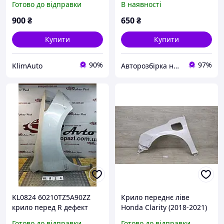
Готово до відправки
В наявності
заднього лівого Honda
74155SMGE00050
Civic 8 (2005-2011) 74450-
900
₴
650
₴
SMG-E010-M1
Купити
Купити
90%
97%
KlimAuto
Авторозбірка на Богатирській Mitsubishi
KL0824 60210TZ5A90ZZ
Крило переднє ліве
крило перед R дефект
Honda Clarity (2018-2021)
Honda Acura MDX 13-
60261-TRV-A90ZZ Деф.
Готово до відправки
Готово до відправки