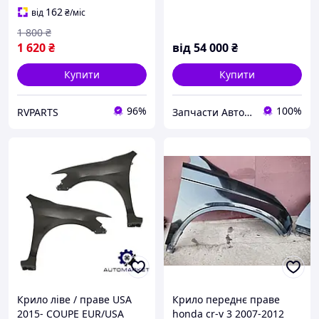
162
від
₴
/міс
1 800
₴
1 620
₴
від
54 000
₴
Купити
Купити
96%
100%
RVPARTS
Запчасти Автомаркет™
Крило ліве / праве USA
Крило переднє праве
2015- COUPE EUR/USA
honda cr-v 3 2007-2012