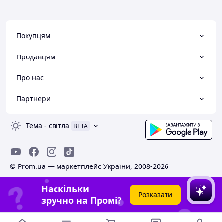
Покупцям
Продавцям
Про нас
Партнери
Тема
-
світла
BETA
© Prom.ua — маркетплейс України, 2008-2026
Наскільки
Розказати
зручно на Промі?