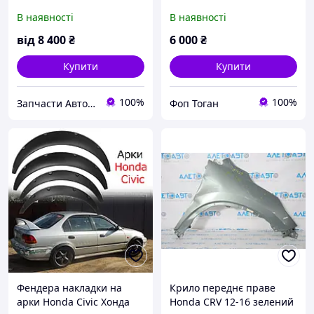
Хонда Акорд 9
60211SWAA00ZZ
В наявності
В наявності
від
8 400
₴
6 000
₴
Купити
Купити
100%
100%
Запчасти Автомаркет™
Фоп Тоган
Фендера накладки на
Крило переднє праве
арки Honda Civic Хонда
Honda CRV 12-16 зелений