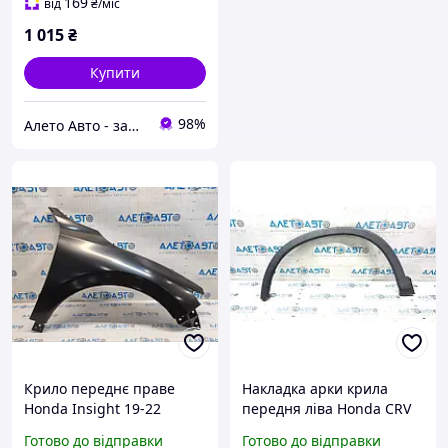
169
від
₴
/міс
1 015
₴
Купити
98%
Алето Авто - запчастини на авто зі США
Крило переднє праве
Накладка арки крила
Honda Insight 19-22
передня ліва Honda CRV
новий оригінал OEM
12-16 структура,
Готово до відправки
Готово до відправки