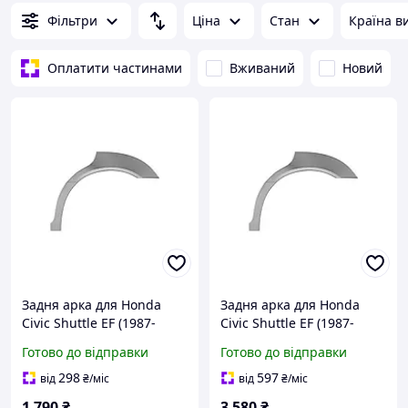
Фільтри
Ціна
Стан
Країна в
Оплатити частинами
Вживаний
Новий
Задня арка для Honda
Задня арка для Honda
Civic Shuttle EF (1987-
Civic Shuttle EF (1987-
1996), Права задня,
1996), Ліва задня + Права
Готово до відправки
Готово до відправки
Матеріал Оцинкована
задня
сталь 1.2 mm
298
597
від
₴
/міс
від
₴
/міс
1 790
₴
3 580
₴