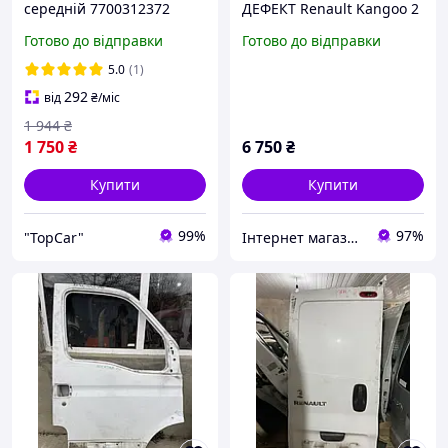
середній 7700312372
ДЕФЕКТ Renault Kangoo 2
оригінал RENAULT для
Готово до відправки
Готово до відправки
Renault Trafic II (2001
2014)
5.0
(1)
292
від
₴
/міс
1 944
₴
1 750
₴
6 750
₴
Купити
Купити
99%
97%
"TopCar"
Інтернет магазин "Автозапчастини"