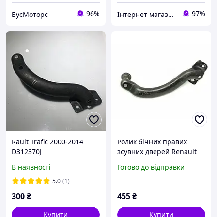
96%
97%
БусМоторс
Інтернет магазин "Автозапчастини"
Rault Trafic 2000-2014
Ролик бічних правих
D312370J
зсувних дверей Renault
Trafic 7700312370
В наявності
Готово до відправки
5.0
(1)
300
₴
455
₴
Купити
Купити