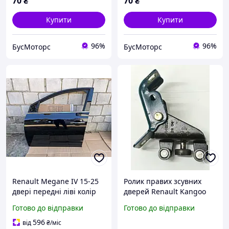
70
₴
70
₴
Купити
Купити
96%
96%
БусМоторс
БусМоторс
Renault Megane IV 15-25
Ролик правих зсувних
двері передні ліві колір
дверей Renault Kangoo
TEGNE
7700303512
Готово до відправки
Готово до відправки
596
від
₴
/міс