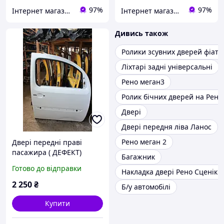
97%
97%
Інтернет магазин "Автозапчастини"
Інтернет магазин "Автозапчастини"
Дивись також
Ролики зсувних дверей фіат 
Ліхтарі задні універсальні
Рено меган3
Ролик бічних дверей на Рено
Двері
Двері передня ліва Ланос
Рено меган 2
Двері передні праві
пасажира ( ДЕФЕКТ)
Багажник
Renault Kangoo 2
Готово до відправки
Накладка двері Рено Сценік 3
2 250
₴
Б/у автомобілі
Купити