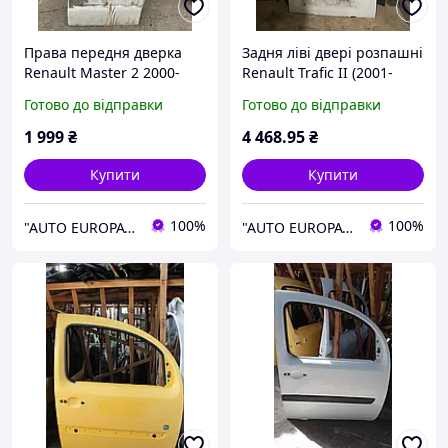
Права передня дверка
Задня ліві двері розпашні
Renault Master 2 2000-
Renault Trafic II (2001-
2009
2014)
Готово до відправки
Готово до відправки
1 999
₴
4 468
.95
₴
Купити
Купити
100%
100%
"AUTO EUROPA" — автозапчастини з Італії для Renault, Peugeot, Fiat, Citroën
"AUTO EUROPA" — автозапчастини з Італії для Renault, Peugeot, Fiat, Citroën