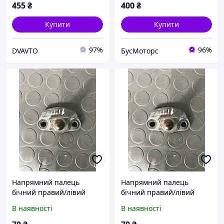
455
₴
400
₴
Купити
Купити
97%
96%
DVAVTO
БусМоторс
Напрямний палець
Напрямний палець
бічний правий/лівий
бічний правий/лівий
зсувний дверцят Opel
зсувний дверцят Nissan
В наявності
В наявності
Movano 1998-2010
Interstar 2003-2010
7700352408
7700352408