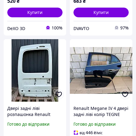
520
₴
683
₴
Купити
Купити
100%
97%
DeXO 3D
DVAVTO
Двері задні ліві
Renault Megane IV 4 двері
розпашонка Renault
задні ліві колір TEGNE
Kangoo I 1997-2007 рв
Готово до відправки
Готово до відправки
446
від
₴
/міс