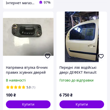
97%
Інтернет магазин "Автозапчастини"
Напрямна втулка бічних
Передні ліві водійські
правих зсувних дверей
двері ДЕФЕКТ Renault
Renault Kangoo 1997-2007
Kangoo 2008-
В наявності
Готово до відправки
7700303506
5.0
(1)
100
₴
6 750
₴
Купити
Купити