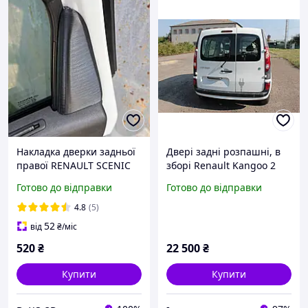
Накладка дверки задньої
Двері задні розпашні, в
правої RENAULT SCENIC
зборі Renault Kangoo 2
III 822740138R
Готово до відправки
Готово до відправки
4.8
(5)
52
від
₴
/міс
520
₴
22 500
₴
Купити
Купити