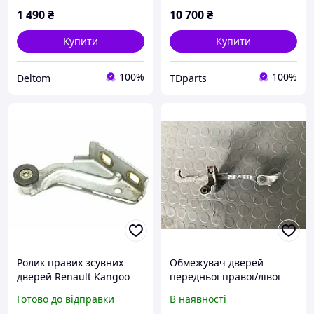
1 490
₴
10 700
₴
Купити
Купити
100%
100%
Deltom
TDparts
Ролик правих зсувних
Обмежувач дверей
дверей Renault Kangoo
передньої правої/лівої
7700303515
Nissan Primastar 2002-
Готово до відправки
В наявності
2016 7700311823