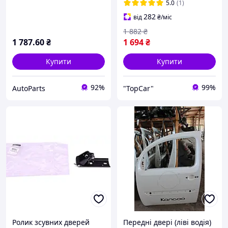
2014)
5.0
(1)
282
від
₴
/міс
1 882
₴
1 787
.60
₴
1 694
₴
Купити
Купити
92%
99%
AutoParts
"TopCar"
Ролик зсувних дверей
Передні двері (ліві водія)