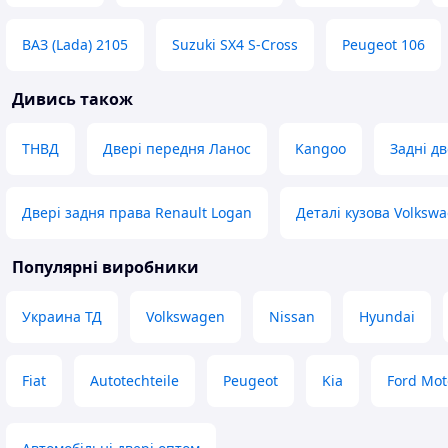
ВАЗ (Lada) 2105
Suzuki SX4 S-Cross
Peugeot 106
Дивись також
ТНВД
Двері передня Ланос
Kangoo
Задні д
Двері задня права Renault Logan
Деталі кузова Volksw
Популярні виробники
Украина ТД
Volkswagen
Nissan
Hyundai
Fiat
Autotechteile
Peugeot
Kia
Ford Mo