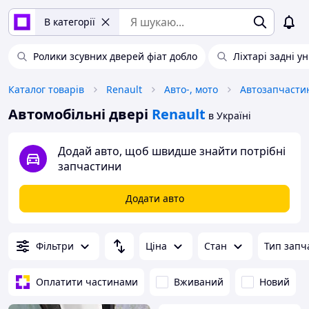
В категорії
Ролики зсувних дверей фіат добло
Ліхтарі задні у
Каталог товарів
Renault
Авто-, мото
Автозапчасти
Автомобільні двері
Renault
в Україні
Додай авто, щоб швидше знайти потрібні
запчастини
Додати авто
Фільтри
Ціна
Стан
Тип запч
Оплатити частинами
Вживаний
Новий