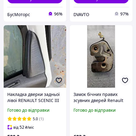
96%
97%
БусМоторс
DVAVTO
Накладка дверки задньої
Замок бічних правих
лівої RENAULT SCENIC III
зсувних дверей Renault
822740138R
Master 7700351343
Готово до відправки
Готово до відправки
5.0
(1)
52
від
₴
/міс