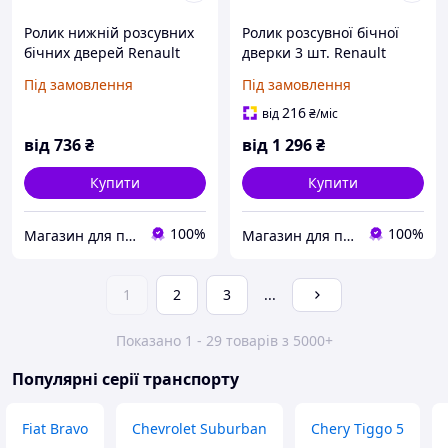
Ролик нижній розсувних
Ролик розсувної бічної
бічних дверей Renault
дверки 3 шт. Renault
Master Opel Movano
Master Opel Movano
Під замовлення
Під замовлення
216
від
₴
/міс
від
736
₴
від
1 296
₴
Купити
Купити
100%
100%
Магазин для професіоналів
Магазин для професіоналів
1
2
3
...
Показано 1 - 29 товарів з 5000+
Популярні серії транспорту
Fiat Bravo
Chevrolet Suburban
Chery Tiggo 5