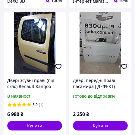
100%
97%
DeXO 3D
Інтернет магазин "Автозапчастини"
Двері зсувні праві (під
Двері передні праві
скло) Renault Kangoo
пасажира ( ДЕФЕКТ)
2008-2025
Renault Kangoo 2
В наявності
Готово до відправки
5.0
(1)
6 980
₴
2 250
₴
Купити
Купити