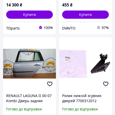
14 300
₴
455
₴
Купити
Купити
100%
97%
TDparts
DVAVTO
RENAULT LAGUNA II 00-07
Ролик нижній зсувних
Kombi Дверь задняя
дверей 7700312012
левая комплект
оригінал RENAULT для
Готово до відправки
Готово до відправки
Renault Trafic II (2001