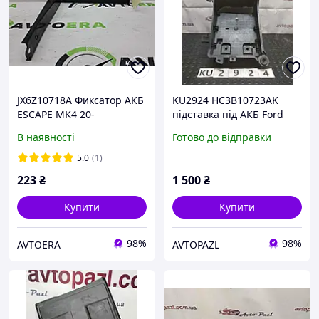
JX6Z10718A Фиксатор АКБ
KU2924 HC3B10723AK
ESCAPE MK4 20-
підставка під АКБ Ford
F250 17-
В наявності
Готово до відправки
5.0
(1)
223
₴
1 500
₴
Купити
Купити
98%
98%
AVTOERA
AVTOPAZL