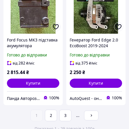
Ford Focus MK3 підставка
Генератор Ford Edge 2.0
акумулятора
EcoBoost 2019-2024
Lincoln Nautilus
Готово до відправки
Готово до відправки
K2GT10300BC
282
375
від
₴
/міс
від
₴
/міс
2 815
.44
₴
2 250
₴
Купити
Купити
100%
100%
Панда Авторозборка
AutoQuest - онлайн авторозбірка
1
2
3
...
Показано 1 - 29 товарів з 100+