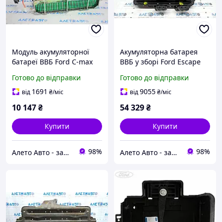
Модуль акумуляторної
Акумуляторна батарея
батареї ВВБ Ford C-max
ВВБ у зборі Ford Escape
MK2 13-18 0,7 кВт
MK4 20-22 hybrid Li-ion
Готово до відправки
Готово до відправки
DG9810C694AF
1,1 kWh, 104к, 219В
LX6Z10B690B,
1691
9055
від
₴
/міс
від
₴
/міс
LX6810C790AB
10 147
₴
54 329
₴
Купити
Купити
98%
98%
Алето Авто - запчастини на авто зі США
Алето Авто - запчастини на авто зі США