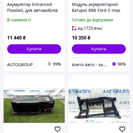
Акумулятор Enhanced
Модуль акумуляторної
Flooded, для автомобілів
батареї ВВБ Ford C-max
із системою Start/Stop,
MK2 13-18 0.8 кВт без
В наявності
Готово до відправки
ємність 60Ah - FORD
корпусу GM5Z10B759C,
1917575
EG9810C694AA
1725
від
₴
/міс
11 440
₴
10 350
₴
Купити
Купити
99%
98%
AUTOGROUP
Алето Авто - запчастини на авто зі США