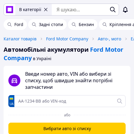
В категорії
Ford
Задні стопи
Бензин
Кріплення 
Каталог товарів
Ford Motor Company
Авто-, мото
Е
Автомобільні акумулятори
Ford Motor
Company
в Україні
Введи номер авто, VIN або вибери зі
списку, щоб швидше знайти потрібні
запчастини
UA
або
Вибрати авто зі списку