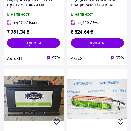
працює, Тільки на
працююєю тільки на
переробку) T196219
переробку) T196218
В наявності
В наявності
96CT10655AC
EDT10655A1D
1297
1137
від
₴
/міс
від
₴
/міс
7 781
.34
₴
6 824
.64
₴
Купити
Купити
97%
97%
АвтоХІТ
АвтоХІТ