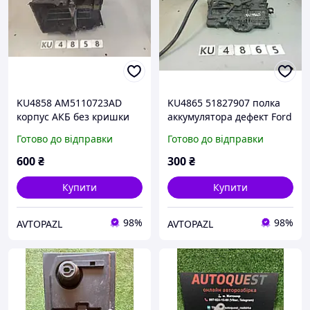
KU4858 AM5110723AD
KU4865 51827907 полка
корпус АКБ без кришки
аккумулятора дефект Ford
Ford Focus 3 11-
Focus 3 11-
Готово до відправки
Готово до відправки
600
₴
300
₴
Купити
Купити
98%
98%
AVTOPAZL
AVTOPAZL