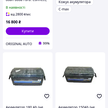
Кожух акумулятора
Transit, 2013334
В наявності
C-max
2800
від
₴
/міс
16 800
₴
Купити
99%
ORIGINAL AUTO
Акумулятор 180 Ah (не
Акумулятор 150Ah (не