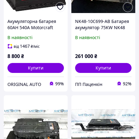
Акумуляторна батарея
NK48-10C699-AB Батарея
60AH 540A Motorcraft
акумулятор 75KW NK48
Ford: B-Max, C-Max,
-10D689-A2A-RR FORD E-
В наявності
В наявності
Ecosport, Fiesta, Focus,
TRANSIT MK8
Fusion, 2247685
1467
від
₴
/міс
8 800
₴
261 000
₴
Купити
Купити
99%
92%
ORIGINAL AUTO
ПП Паценкін