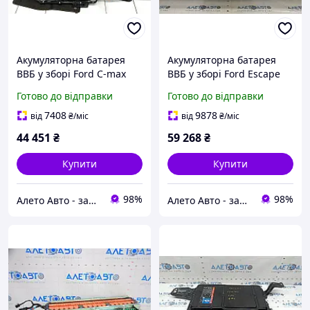
Акумуляторна батарея
Акумуляторна батарея
ВВБ у зборі Ford C-max
ВВБ у зборі Ford Escape
MK2 13-18 Energi, 7,6
MK4 20-22 hybrid, 89к,
Готово до відправки
Готово до відправки
kWh, 84к, 297 Вольт
224В LX6Z10B759B,
GM5Z10B759D,
LX6810B759AJ
7408
9878
від
₴
/міс
від
₴
/міс
GM5810B759BB
44 451
₴
59 268
₴
Купити
Купити
98%
98%
Алето Авто - запчастини на авто зі США
Алето Авто - запчастини на авто зі США