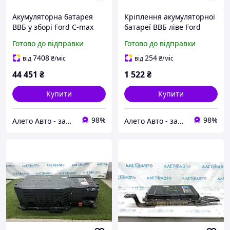
Акумуляторна батарея
Кріплення акумуляторної
ВВБ у зборі Ford C-max
батареї ВВБ ліве Ford
MK2 13-18 Energi, 124к,
Fusion mk5 13-20 hybrid,
Готово до відправки
Готово до відправки
316 Вольт FM5810B759BF
plug-in DG9Z10A666B
7408
254
від
₴
/міс
від
₴
/міс
44 451
₴
1 522
₴
Купити
Купити
98%
98%
Алето Авто - запчастини на авто зі США
Алето Авто - запчастини на авто зі США