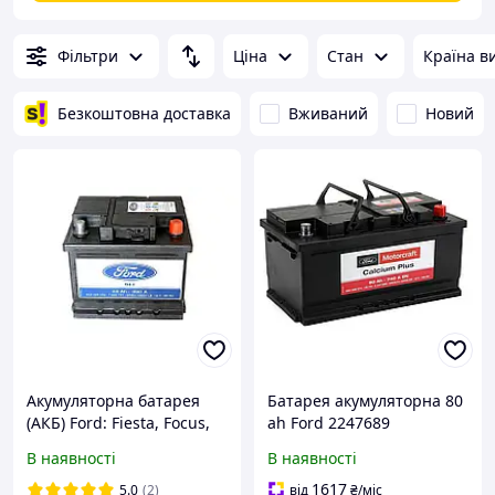
Фільтри
Ціна
Стан
Країна в
Безкоштовна доставка
Вживаний
Новий
Акумуляторна батарея
Батарея акумуляторна 80
(АКБ) Ford: Fiesta, Focus,
ah Ford 2247689
Fusion, KA, 1935737
В наявності
В наявності
1617
5.0
(2)
від
₴
/міс