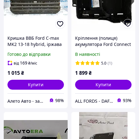
Кришка ВВБ Ford C-max
Кріплення (полиця)
MK2 13-18 hybrid, іржава
акумулятора Ford Connect
FV6Z10A687A
2002-2013
Готово до відправки
В наявності
169
від
₴
/міс
5.0
(1)
1 015
₴
1 899
₴
Купити
Купити
98%
93%
Алето Авто - запчастини на авто зі США
ALL FORDS - DAF400-LDV Convoy