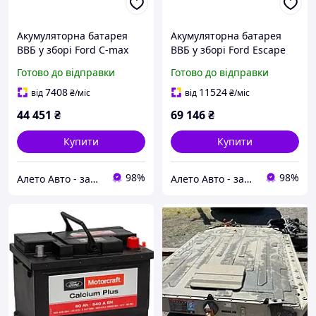
Акумуляторна батарея
Акумуляторна батарея
ВВБ у зборі Ford C-max
ВВБ у зборі Ford Escape
MK2 13-18 Energi, 91к, 296
MK4 23-26 hybrid Li-ion
Готово до відправки
Готово до відправки
Вольт FM5Z10B759B,
1,1 kWh, 27к, 2023, 226В
FM5810B759BE
NZ6Z10B690A,
7408
11524
від
₴
/міс
від
₴
/міс
PZ1810B759AA
44 451
₴
69 146
₴
Купити
Купити
98%
98%
Алето Авто - запчастини на авто зі США
Алето Авто - запчастини на авто зі США