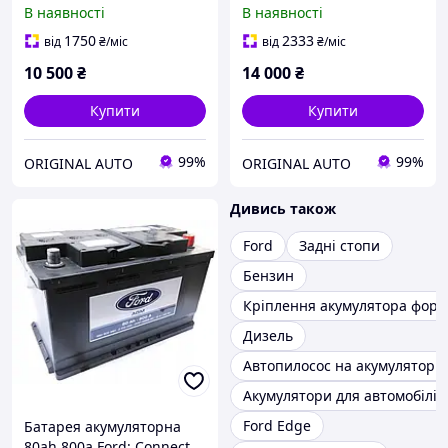
Ecosport, Fiesta, Focus,
Focus, Galaxy, Kuga,
В наявності
В наявності
Fusion, Galaxy, KA,
Mondeo, S-Max, Transit,
Mondeo, 1935549
1917574
1750
2333
від
₴
/міс
від
₴
/міс
10 500
₴
14 000
₴
Купити
Купити
99%
99%
ORIGINAL AUTO
ORIGINAL AUTO
Дивись також
Ford
Задні стопи
Бензин
Кріплення акумулятора форд
Дизель
Автопилосос на акумуляторі
Акумулятори для автомобілів
Ford Edge
Батарея акумуляторна
80ah 800a Ford: Connect,