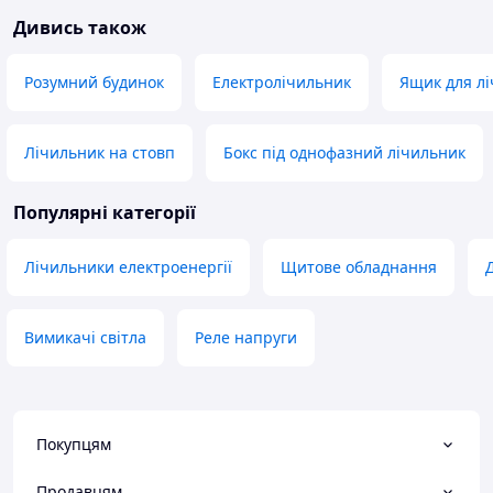
Дивись також
Розумний будинок
Електролічильник
Ящик для л
Лічильник на стовп
Бокс під однофазний лічильник
Популярні категорії
Лічильники електроенергії
Щитове обладнання
Вимикачі світла
Реле напруги
Покупцям
Продавцям