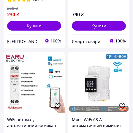
для лічильника 25 А
260
₴
230
₴
790
₴
Купити
Купити
100%
100%
ELEKTRO-LAND
Смарт товари
WiFi автомат,
Moes WiFi 63 А
автоматичний вимикач
автоматичний вимикач
EARU EAKCB-EWE-M 1-63A
на DIN однофазний Tuya,