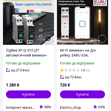
ZigBee AT-Q-SY2-JZT
Wi-Fi вимикач на Дін
автоматичний вимикач
рейку. EARU 63A,
автомат 1P 63А DIN
Лічильник. Реле у щиток.
Готово до відправки
Готово до відправки
однофазний + лічильник
Ewelink автоматичний
кВт/год
213
від
₴
/міс
1.0
(1)
72
від
₴
/міс
1 280
₴
720
₴
Купити
Купити
98%
93%
Інтернет-магазин Електроніки
Electro_shop