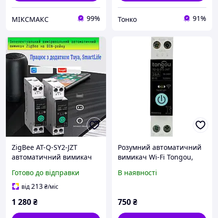
99%
91%
МІКСМАКС
Тонко
ZigBee AT-Q-SY2-JZT
Розумний автоматичний
автоматичний вимикач
вимикач Wi-Fi Tongou,
автомат 1P 63А DIN
вимикач, лічильник,
Готово до відправки
В наявності
однофазний + лічильник
таймер 1ф. 16А TO-Q-SY1-
кВт/год
JWT
213
від
₴
/міс
1 280
₴
750
₴