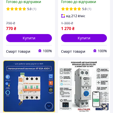
Готово до відправки
Готово до відправки
однофазний Ewelink,
лічильник кВт, захист ВА
лічильник кВт, захист ВА
5.0
(1)
5.0
(1)
212
від
₴
/міс
790
₴
1 300
₴
770
₴
1 270
₴
Купити
Купити
100%
100%
Смарт товари
Смарт товари