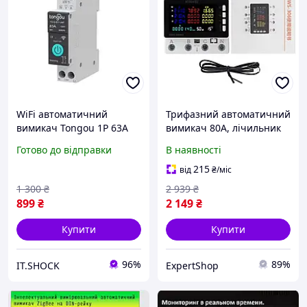
WiFi автоматичний
Трифазний автоматичний
вимикач Tongou 1P 63А
вимикач 80А, лічильник
DIN однофазний,
енергії
Готово до відправки
В наявності
лічильник кВтг
215
від
₴
/міс
1 300
₴
2 939
₴
899
₴
2 149
₴
Купити
Купити
96%
89%
IT.SHOCK
ExpertShop