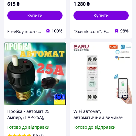
615
₴
1 280
₴
Купити
Купити
100%
98%
FreeBuy.in.ua - Інтернет-магазин
"Sxemki.com": Електроніка, схеми, модулі!
Пробка - автомат 25
WiFi автомат,
Ампер, (ПАР-25А),
автоматичний вимикач
Запобіжник
EARU EAKCB-T-M 1-63A на
Готово до відправки
Готово до відправки
автоматичний нарізний
DIN однофазний Tuya,
25А, Автоматична пробка
лічильник кВт, захист ВА
5.0
(5)