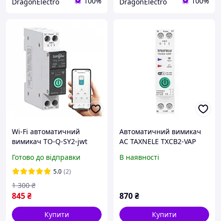
100%
100%
DragonElectro
DragonElectro
Wi-Fi автоматичний
Автоматичний вимикач
вимикач TO-Q-SY2-jwt
AC TAXNELE TXCB2-VAP
Tongou 1P 63А DIN
1P+N 63A 220V WiFi Smart
Готово до відправки
В наявності
однофазний, лічильник
Switch з лічильником
кВт/год
електроенергії
5.0
(2)
1 300
₴
845
₴
870
₴
Купити
Купити