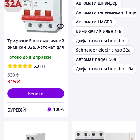
Автомати шнайдер
Автоматичні вимикачі hager
Автомати HAGER
Вимикач лічильника
Дифавтомат schneider
Трифазний автоматичний
вимикач 32а, Автомат для
Schneider electric узо 32а
трифазного лічильника
Готово до відправки
Автомат hager 50а
32а, автоматичний
вимикач модульний 3р
5.0
(1)
Дифавтомат schneider 16a
32а
630
₴
315
₴
Купити
100%
БУРЕВІЙ