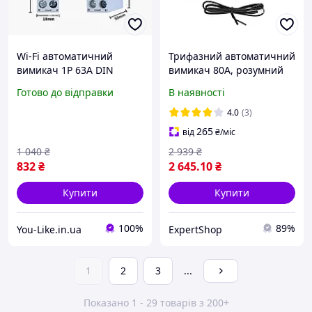
Wi-Fi автоматичний
Трифазний автоматичний
вимикач 1P 63А DIN
вимикач 80А, розумний
однофазний, лічильник
лічильник енергії, DIN-
Готово до відправки
В наявності
кВт/год
рейка
4.0
(3)
265
від
₴
/міс
1 040
₴
2 939
₴
832
₴
2 645
.10
₴
Купити
Купити
100%
89%
You-Like.in.ua
ExpertShop
1
2
3
...
Показано 1 - 29 товарів з 200+