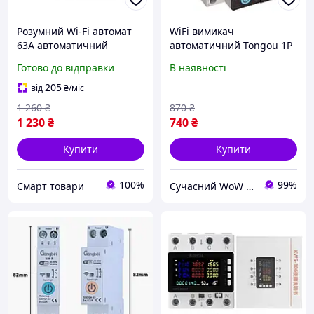
Розумний Wi-Fi автомат
WiFi вимикач
63А автоматичний
автоматичний Tongou 1P
вимикач на DIN
63А DIN однофазний,
Готово до відправки
В наявності
однофазний Tuya,
лічильник споживання
лічильник споживання
кВт/год Розумний автомат
205
від
₴
/міс
1 260
₴
870
₴
1 230
₴
740
₴
Купити
Купити
100%
99%
Смарт товари
Сучасний WoW Будинок