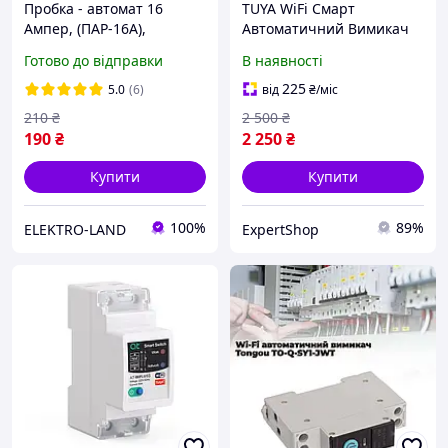
Пробка - автомат 16
TUYA WiFi Смарт
Ампер, (ПАР-16А),
Автоматичний Вимикач
Запобіжник
MCB 2P 80A Регульований
Готово до відправки
В наявності
автоматичний нарізний
230V Лічильник Енергії
16А, Автоматична пробка
kWh Захист від
225
5.0
(6)
від
₴
/міс
для лічильника 16 А
Перевантаження,
210
₴
2 500
₴
Зниження Напруг
190
₴
2 250
₴
Купити
Купити
100%
89%
ELEKTRO-LAND
ExpertShop