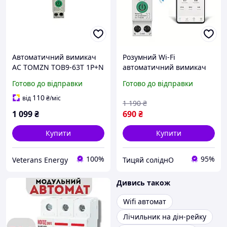
Автоматичний вимикач
Розумний Wi-Fi
AC TOMZN TOB9-63T 1P+N
автоматичний вимикач
63A 220V WiFi Smart
63A з
Готово до відправки
Готово до відправки
Switch з лічильником
енергомоніторингом Реле
електроенергії
захисту напруги,
110
від
₴
/міс
1 190
₴
лічильник кВт·год та
1 099
₴
690
₴
дистанційне керування
Купити
Купити
100%
95%
Veterans Energy
Тицяй соліднО
Дивись також
Wifi автомат
Лічильник на дін-рейку