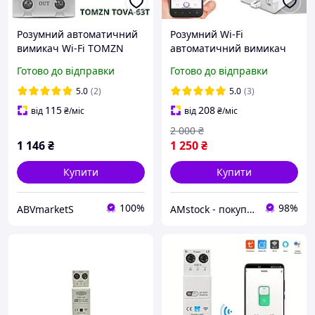
Розумний автоматичний
Розумний Wi-Fi
вимикач Wi-Fi TOMZN
автоматичний вимикач
TOVA-63T від 1 до 63А AC
ATORCH AT2PL-100A 2P
Готово до відправки
Готово до відправки
2P DIN лічильник, захист
Tuya WIFI. Лічильник
Tuya/SmartLife
електроенергії КВтч
5.0
(2)
5.0
(3)
Вимірювання потужності
115
208
від
₴
/міс
від
₴
/міс
,Таймер
2 000
₴
1 146
₴
1 250
₴
Купити
Купити
100%
98%
ABVmarketS
AMstock - покупки, які приносять задоволення!