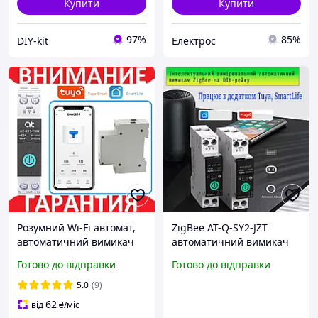
Купити
Купити
97%
85%
DIY-kit
Електрос
Розумний Wi-Fi автомат,
ZigBee AT-Q-SY2-JZT
автоматичний вимикач
автоматичний вимикач
AT на DIN однофазний,
автомат 1P 63А DIN
Готово до відправки
Готово до відправки
лічильник кВт, захист
однофазний+лічильник
кВт/год
5.0
(9)
62
від
₴
/міс