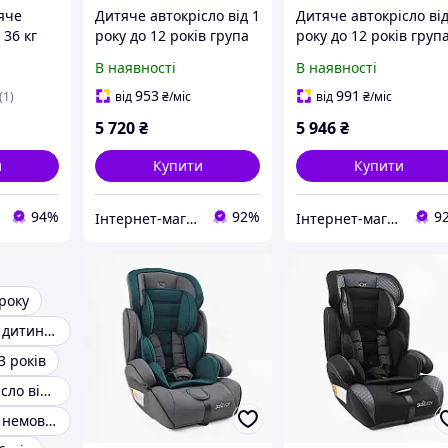
яче
Дитяче автокрісло від 1
Дитяче автокрісло від
 36 кг
року до 12 років група
року до 12 років груп
1/2/3 (9-36 кг) JOY FX
1/2/3 (9-36 кг) JOY FX
В наявності
В наявності
7887 із системою Isofix
5266 із системою Isofi
сіре
блакитне
953
991
(1)
від
₴
/міс
від
₴
/міс
5 720
₴
5 946
₴
и
Купити
Купити
94%
92%
9
Інтернет-магазин дитячих товарів та товарів для дому "Твій Кіндер"
Інтернет-магазин дитячих товарів та товарів для дому "Твій Кіндер"
 року
Автокрісло для дитини 2 роки
3 років
Дитяче автокрісло від 1 року
Автокрісло для немовляти