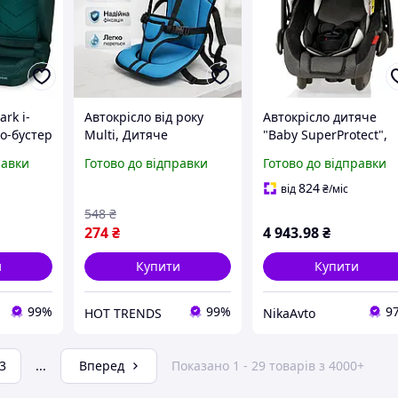
ark i-
Автокрісло від року
Автокрісло дитяче
ло-бустер
Multi, Дитяче
"Baby SuperProtect",
автокрісло 6-12 років
Heyner, 0-13kg, 0-1рік
равки
Готово до відправки
Готово до відправки
Портативне
чорний, 780100
безкаркасне AU-84
824
від
₴
/міс
548
₴
274
₴
4 943
.98
₴
и
Купити
Купити
99%
99%
9
HOT TRENDS
NikaAvto
3
...
Вперед
Показано 1 - 29 товарів з 4000+