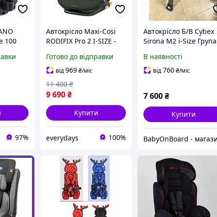
LANO
Автокрісло Maxi-Cosi
Автокрісло Б/В Cybex
ze 100
RODIFIX Pro 2 I-SIZE -
Sirona M2 i-Size Група
 grey
Authentic Green
0/+1 (0-4 роки)
равки
Готово до відправки
В наявності
(8800490110) Нове!
969
760
від
₴
/міс
від
₴
/міс
11 400
₴
9 690
₴
7 600
₴
и
Купити
Купити
97%
100%
everydays