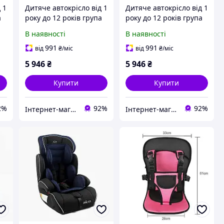
 1
Дитяче автокрісло від 1
Дитяче автокрісло від 1
а
року до 12 років група
року до 12 років група
1/2/3 (9-36 кг) JOY FX
1/2/3 (9-36 кг) JOY FX
В наявності
В наявності
x
9559 із системою Isofix
1771 із системою Isofix
сіре
синє
991
991
від
₴
/міс
від
₴
/міс
5 946
₴
5 946
₴
Купити
Купити
2%
92%
92%
Інтернет-магазин дитячих товарів та товарів для дому "Твій Кіндер"
Інтернет-магазин дитячих товарів та товарів для дому "Твій Кіндер"