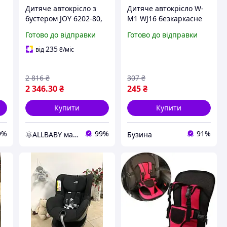
Дитяче автокрісло з
Дитяче автокрісло W-
,
бустером JOY 6202-80,
M1 WJ16 безкаркасне
універсальне, група
авто крісло червоно-
Готово до відправки
Готово до відправки
36
1/2/3, вага дитини 9-36
чорне дитяча накладка
кг
у машину buzyna
235
від
₴
/міс
2 816
₴
307
₴
2 346
.30
₴
245
₴
Купити
Купити
9%
99%
91%
🌞ALLBABY магазин товарів для дітей
Бузина