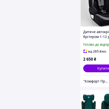
Дитяче автокрі
бустером 1-12 
47831, група 1/
Готово до відп
дитини від 9-36
265
від
₴
/міс
2 650
₴
Купит
"Комфорт Продукт"