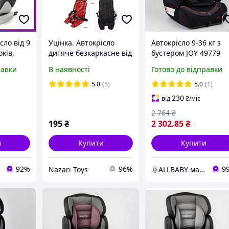
сло від 9
Уцінка. Автокрісло
Автокрісло 9-36 кг з
оків,
дитяче безкаркасне від
бустером JOY 49779
6 кг) El
1 року до 6-ти років
Чорне, універсальне,
равки
В наявності
Готово до відправки
 із
група 1/2/3
 сіре
5.0
(5)
5.0
(1)
230
від
₴
/міс
2 764
₴
195
₴
2 302
.85
₴
и
Купити
Купити
92%
96%
9
Nazari Toys
🌞ALLBABY магазин товарів для дітей