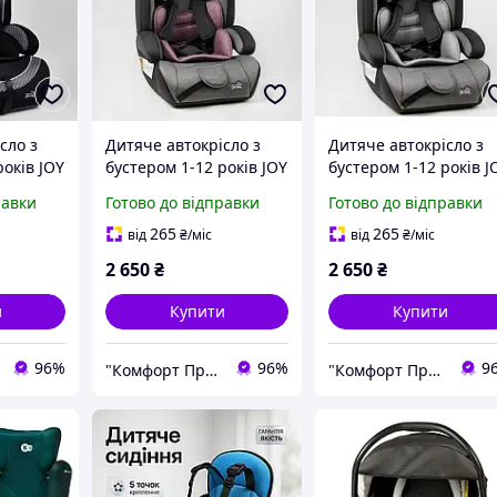
сло з
Дитяче автокрісло з
Дитяче автокрісло з
років JOY
бустером 1-12 років JOY
бустером 1-12 років J
2/3, вага
36800 - VL, група 1/2/3,
55890 - GL, група 1/2/
равки
Готово до відправки
Готово до відправки
 кг, сіре
вага дитини від 9-36 кг,
вага дитини від 9-36 к
сіро-рожевий
сірий
265
265
від
₴
/міс
від
₴
/міс
2 650
₴
2 650
₴
и
Купити
Купити
96%
96%
9
"Комфорт Продукт"
"Комфорт Продукт"