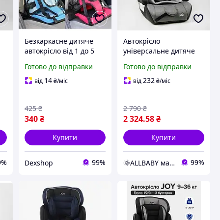
Безкаркасне дитяче
Автокрісло
автокрісло від 1 до 5
універсальне дитяче
років Multi Function Car
JOY 55890 GL, з
Готово до відправки
Готово до відправки
Cushion крісло в
бустером, група 1/2/3,
машину SIRIYS pro
вага дитини 9-36 кг
14
232
від
₴
/міс
від
₴
/міс
425
₴
2 790
₴
340
₴
2 324
.58
₴
Купити
Купити
9%
99%
99%
Dexshop
🌞ALLBABY магазин товарів для дітей