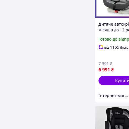
Дитяче автокрі
місяців до 12 р
група 1-2-3 (9-3
Готово до відп
Camino ME 1080
системою Isofix
1165
від
₴
/міс
7 391
₴
6 991
₴
Купит
Інтернет-магазин дитячих товарів та товарів для дому "Твій Кіндер"