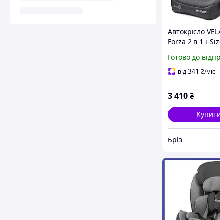
Автокрісло VE
Forza 2 в 1 i-Si
150 см, ISOFIX,
Готово до відп
341
від
₴
/міс
3 410
₴
Купит
Бріз