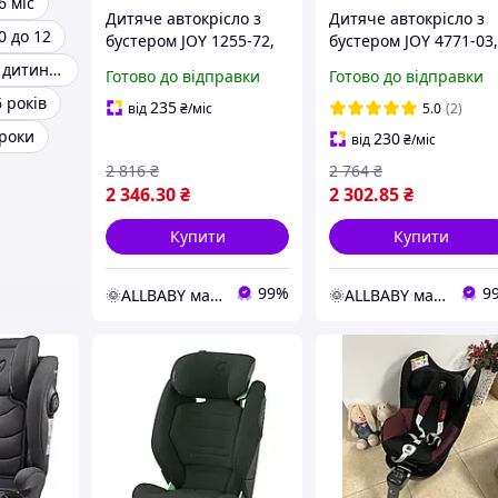
6 міс
Дитяче автокрісло з
Дитяче автокрісло з
0 до 12
бустером JOY 1255-72,
бустером JOY 4771-03
універсальне, група
універсальне, група
Автокрісло для дитини 5 місяців
Готово до відправки
Готово до відправки
1/2/3, вага дитини 9-36
1/2/3, вага дитини 9-
 років
кг
кг
235
від
₴
/міс
5.0
(2)
 роки
230
від
₴
/міс
2 816
₴
2 764
₴
2 346
.30
₴
2 302
.85
₴
Купити
Купити
99%
9
🌞ALLBABY магазин товарів для дітей
🌞ALLBABY магазин товарів для дітей