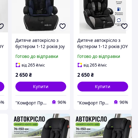
Дитяче автокрісло з
Дитяче автокрісло з
OY
бустером 1-12 років Joy
бустером 1-12 років JOY
3,
6202-80, група 1/2/3,
7045-21, група 1/2/3,
Готово до відправки
Готово до відправки
г,
вага дитини від 9-36 кг,
вага дитини від 9-36 кг,
чорно-синій
сіре
265
265
від
₴
/міс
від
₴
/міс
2 650
₴
2 650
₴
Купити
Купити
6%
96%
96%
"Комфорт Продукт"
"Комфорт Продукт"