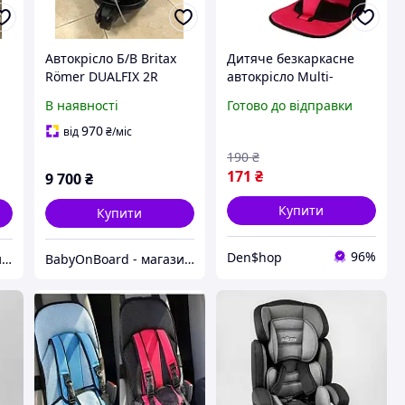
Автокрісло Б/В Britax
Дитяче безкаркасне
Römer DUALFIX 2R
автокрісло Multi-
Група 0+/1 (0-4 роки)
function car cushion до
В наявності
Готово до відправки
6 років
970
від
₴
/міс
190
₴
171
₴
9 700
₴
Купити
Купити
96%
Den$hop
BabyOnBoard - магазин вживаних дитячих автокрісел
BabyOnBoard - магазин вживаних дитячих автокрісел