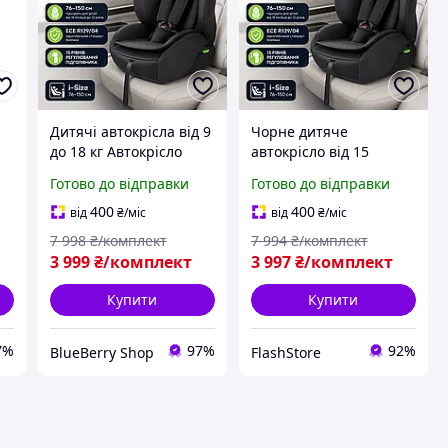
Дитячі автокрісла від 9
Чорне дитяче
до 18 кг Автокрісло
автокрісло від 15
,
isofix від 76 до 150 см
місяців до 12 років
Готово до відправки
Готово до відправки
Автокрісло від року
Автокрісла з
чорне Автокрісла для
кріпленням IsoFix
400
400
від
₴
/міс
від
₴
/міс
старших дітей
Автокрісло з гарним
7 998
₴/комплект
7 994
₴/комплект
нахилом спинки
3 999
₴/комплект
3 997
₴/комплект
Купити
Купити
7%
97%
92%
BlueBerry Shop
FlashStore