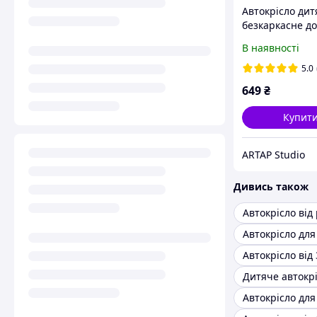
Автокрісло дит
безкаркасне до
Сіро-бежеве
В наявності
5.0
649
₴
Купит
ARTAP Studio
Дивись також
Автокрісло від
Автокрісло від 