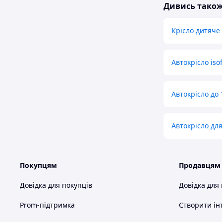
Дивись тако
Крісло дитяче
Автокрісло isof
Автокрісло до 
Автокрісло для
Покупцям
Продавцям
Довідка для покупців
Довідка для
Prom-підтримка
Створити ін