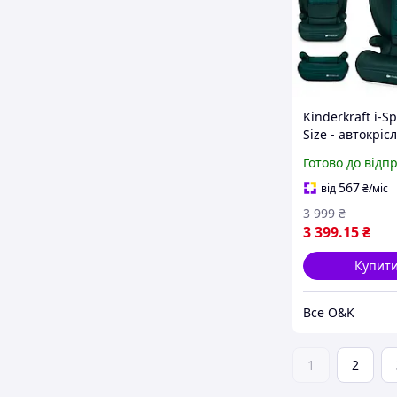
Kinderkraft i-Sp
Size - автокріс
2-в-1
Готово до відп
567
від
₴
/міс
3 999
₴
3 399
.15
₴
Купит
Все O&K
1
2