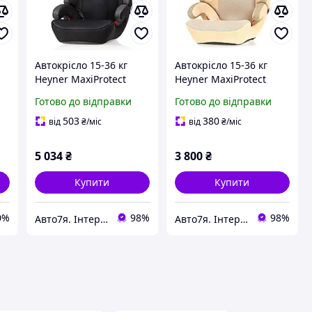
Автокрісло 15-36 кг
Автокрісло 15-36 кг
й
Heyner MaxiProtect
Heyner MaxiProtect
Aero SP Pantera Black
Aero SP Summer Beige
Готово до відправки
Готово до відправки
|
797 100
797 500
503
380
від
₴
/міс
від
₴
/міс
5 034
₴
3 800
₴
Купити
Купити
0%
98%
98%
Авто7я. Інтернет-магазин автотоварів avto7ya.com.ua
Авто7я. Інтернет-магазин автотоварів avto7ya.com.ua