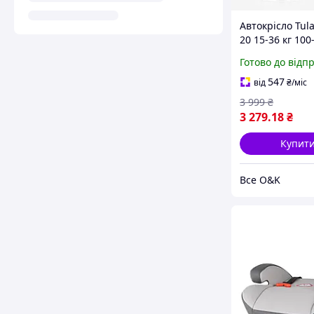
Автокрісло Tul
20 15-36 кг 100
Готово до відп
547
від
₴
/міс
3 999
₴
3 279
.18
₴
Купит
Все O&K