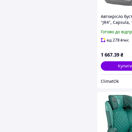
Автокрісло бус
"JR4", Capsula,
4-12років, сіри
Готово до відп
774020
278
від
₴
/міс
1 667
.39
₴
Купит
ClimatOk