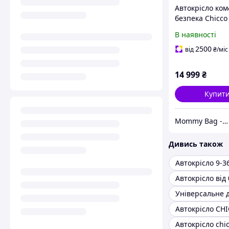
Автокрісло ком
безпека Chicco 
Size, група 1/2/
В наявності
кг) 15 міс.-12 р
чорне Автокрі
2500
від
₴
/міс
14 999
₴
Купит
Mommy Bag - Інтернет-магазин наборів у пологовий
Дивись також
Автокрісло 9-36
Автокрісло від 
Автокрісло CH