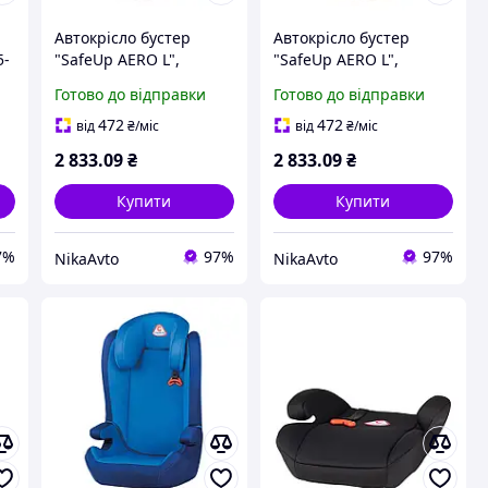
Автокрісло бустер
Автокрісло бустер
5-
"SafeUp AERO L",
"SafeUp AERO L",
,
Heyner, 15-36kg, 4-
Heyner, 15-36kg, 4-
Готово до відправки
Готово до відправки
12років, чорний,
12років, сірий, 793200
793100
472
472
від
₴
/міс
від
₴
/міс
2 833
.09
₴
2 833
.09
₴
Купити
Купити
7%
97%
97%
NikaAvto
NikaAvto