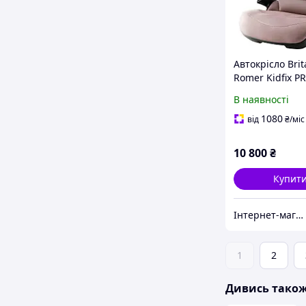
Автокрісло Brit
Romer Kidfix P
2025 гр. 2-3 15-
В наявності
Style Dusty Ros
2000040923
1080
від
₴
/міс
10 800
₴
Купит
Інтернет-магазин Mom's mouse
1
2
Дивись тако