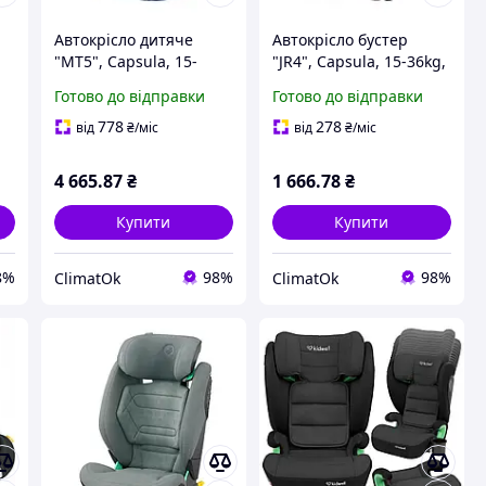
Автокрісло дитяче
Автокрісло бустер
"MT5", Capsula, 15-
"JR4", Capsula, 15-36kg,
й,
36kg, до 12років, синій,
4-12років, чорний,
Готово до відправки
Готово до відправки
772040
774010
778
278
від
₴
/міс
від
₴
/міс
4 665
.87
₴
1 666
.78
₴
Купити
Купити
8%
98%
98%
ClimatOk
ClimatOk