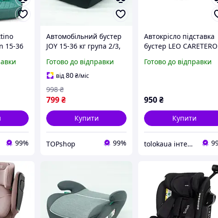
tino
Автомобільний бустер
Автокрісло підставка
n 15-36
JOY 15-36 кг група 2/3,
бустер LEO CARETERO
дитяче автокрісло
15-36 кг
равки
Готово до відправки
Готово до відправки
бустер в машину,
сидіння для дітей
80
від
₴
/міс
998
₴
799
₴
950
₴
и
Купити
Купити
99%
99%
9
TOPshop
tolokaua інтернет-магазин товарів для дому