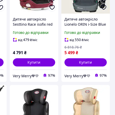
Дитяче автокрісло
Дитяче автокрісло
Sesttino Race isofix red
Lionelo ORIN i-Size Blue
15-36 кг
Navy ISOFIX, складне,
Готово до відправки
Готово до відправки
100 150 см (15 36 кг)
479
550
від
₴
/міс
від
₴
/міс
6 818
.76
₴
4 791
₴
5 499
₴
Купити
Купити
9%
97%
97%
Very Merry💙💛
Very Merry💙💛