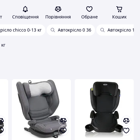
т
Сповіщення
Порівняння
Обране
Кошик
рісло chicco 0-13 кг
Автокрісло 0 36
Автокрісло 15-
 кг