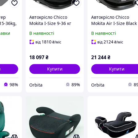
тер
Автокрісло Chicco
Автокрісло Chicco
 15-36kg,
Mokita I-Size 9-36 кг
Mokita Air I-Size Black
й,
ISOFIX чорне
36 кг
равки
В наявності
В наявності
1810
2124
від
₴
/міс
від
₴
/міс
18 097
₴
21 244
₴
и
Купити
Купити
98%
89%
8
Orbita
Orbita