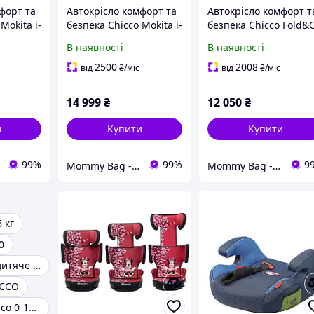
форт та
Автокрісло комфорт та
Автокрісло комфорт т
Mokita i-
безпека Chicco Mokita i-
безпека Chicco Fold&
3 (9-36
Size, група 1/2/3 (9-36
S i-Size, група 2/3 (15
В наявності
В наявності
оків,
кг) 15 міс.-12 років, сіре
кг) 3 -12 років, чорне
сла
Автокрісла
Автокрісла
2500
2008
від
₴
/міс
від
₴
/міс
14 999
₴
12 050
₴
и
Купити
Купити
99%
99%
9
Mommy Bag - Інтернет-магазин наборів у пологовий
Mommy Bag - Інтернет-магазин наборів у пологовий
 кг
0
Універсальне дитяче автокрісло
ICCO
Автокрісло chicco 0-13 кг