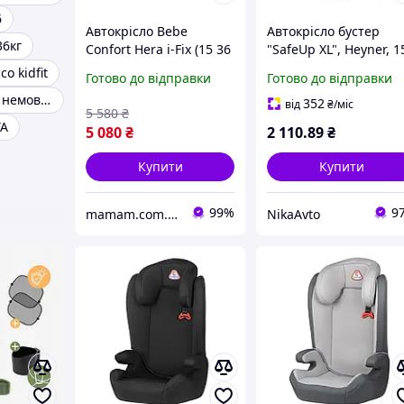
6
Автокрісло Bebe
Автокрісло бустер
36кг
Confort Hera i-Fix (15 36
"SafeUp XL", Heyner, 1
кг) Disney Fun Minnie
36kg, 4-12років, синій
co kidfit
Готово до відправки
Готово до відправки
783400
Автокрісло для немовляти
352
від
₴
/міс
5 580
₴
YA
5 080
₴
2 110
.89
₴
Купити
Купити
99%
9
mamam.com.ua
NikaAvto