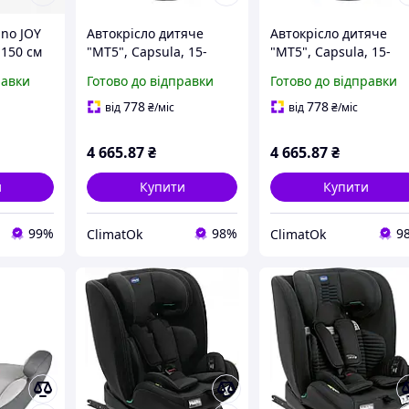
ano JOY
Автокрісло дитяче
Автокрісло дитяче
-150 см
"MT5", Capsula, 15-
"MT5", Capsula, 15-
36kg, до 12років,
36kg, до 12років, сіри
равки
Готово до відправки
Готово до відправки
чорний, 772010
772020
778
778
від
₴
/міс
від
₴
/міс
4 665
.87
₴
4 665
.87
₴
и
Купити
Купити
99%
98%
9
ClimatOk
ClimatOk