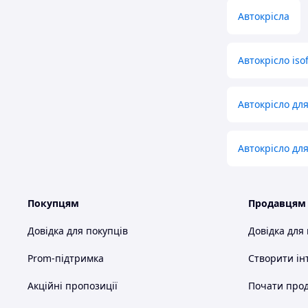
Автокрісла
Автокрісло isof
Автокрісло для
Автокрісло для
Покупцям
Продавцям
Довідка для покупців
Довідка для
Prom-підтримка
Створити ін
Акційні пропозиції
Почати прод