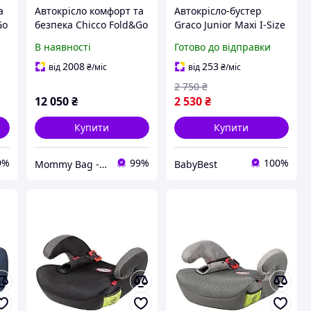
а
Автокрісло комфорт та
Автокрісло-бустер
Go
безпека Chicco Fold&Go
Graco Junior Maxi I-Size
-36
S i-Size, група 2/3 (15-36
Midnight 15-36 кг
В наявності
Готово до відправки
кг) 3 -12 років, сіре
Автокрісла
2008
253
від
₴
/міс
від
₴
/міс
2 750
₴
12 050
₴
2 530
₴
Купити
Купити
9%
99%
100%
Mommy Bag - Інтернет-магазин наборів у пологовий
BabyBest