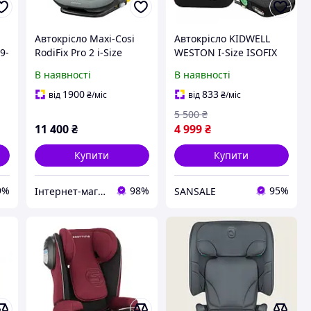
Автокрісло Maxi-Cosi
Автокрісло KIDWELL
 9-
RodiFix Pro 2 i-Size
WESTON I-Size ISOFIX
grey/black
В наявності
В наявності
1900
833
від
₴
/міс
від
₴
/міс
5 500
₴
11 400
₴
4 999
₴
Купити
Купити
9%
98%
95%
Інтернет-магазин дитячих товарів "Papa-mama"
SANSALE