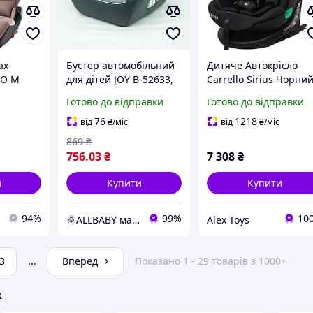
ax-
Бустер автомобільний
Дитяче Автокрісло
RO M
для дітей JOY B-52633,
Carrello Sirius Чорни
36 кг
група 2/3, вага дитини
Колір Група 0+, До 36
Готово до відправки
Готово до відправки
e,
15-36 кг
кг, Технологія Isofix |
AlexToys
76
1218
від
₴
/міс
від
₴
/міс
869
₴
756
.03
₴
7 308
₴
и
Купити
Купити
94%
99%
10
🌞ALLBABY магазин товарів для дітей
Alex Toys
3
...
Вперед
Показано 1 - 29 товарів з 1000+
ж