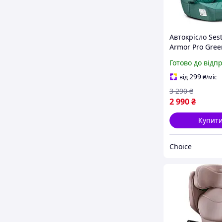
Автокрісло Sest
Armor Pro Gree
кг
Готово до відп
299
від
₴
/міс
3 290
₴
2 990
₴
Купит
Choice