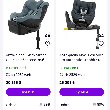
Автокрісло Cybex Sirona
Автокрісло Maxi-Cosi Mica
Gi I-Size обертове 360°
Pro Authentic Graphite 0-
Plus Stormy Blue 0-18кг
18 кг
В наявності
В наявності
2082
2529
від
₴
/міс
від
₴
/міс
20 815
₴
25 291
₴
Купити
Купити
89%
89%
Orbita
Dobro