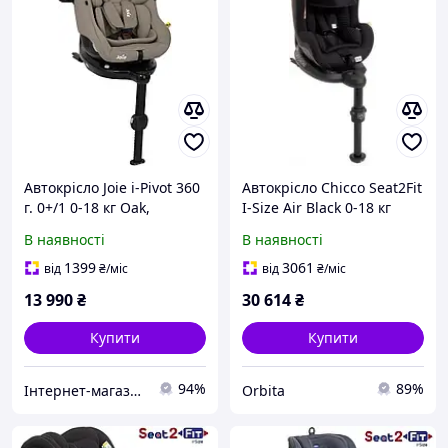
Автокрісло Joie i-Pivot 360
Автокрісло Chicco Seat2Fit
г. 0+/1 0-18 кг Oak,
I-Size Air Black 0-18 кг
5056080618647
обертальне
В наявності
В наявності
1399
3061
від
₴
/міс
від
₴
/міс
13 990
₴
30 614
₴
Купити
Купити
94%
89%
Інтернет-магазин Mom's mouse
Orbita