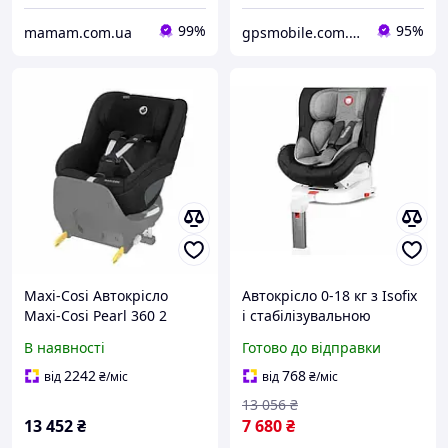
99%
95%
mamam.com.ua
gpsmobile.com.ua
Maxi-Cosi Автокрісло
Автокрісло 0-18 кг з Isofix
Maxi-Cosi Pearl 360 2
і стабілізувальною
чорний без вкладишу
опорою для дітей до 4
В наявності
Готово до відправки
(8045671111)
років сіро-чорний Lionelo
HM-15592
2242
768
від
₴
/міс
від
₴
/міс
13 056
₴
13 452
₴
7 680
₴