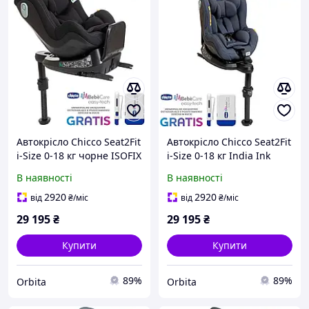
Автокрісло Chicco Seat2Fit
Автокрісло Chicco Seat2Fit
i-Size 0-18 кг чорне ISOFIX
i-Size 0-18 кг India Ink
В наявності
В наявності
2920
2920
від
₴
/міс
від
₴
/міс
29 195
₴
29 195
₴
Купити
Купити
89%
89%
Orbita
Orbita