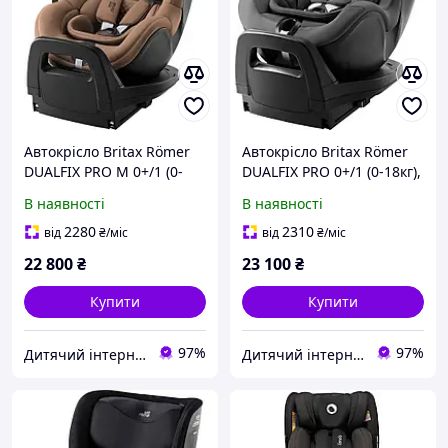
Автокрісло Britax Römer
Автокрісло Britax Römer
DUALFIX PRO M 0+/1 (0-
DUALFIX PRO 0+/1 (0-18кг),
18кг), LUX / Warm Caramel
Style / Mineral Grey
В наявності
В наявності
2280
2310
від
₴
/міс
від
₴
/міс
22 800
₴
23 100
₴
Купити
Купити
97%
97%
Дитячий інтернет-магазин "Lolly Dolly"
Дитячий інтернет-магазин "Lolly Dolly"