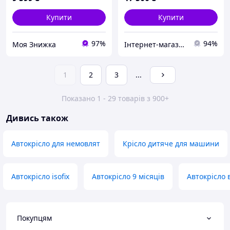
Купити
Купити
97%
94%
Моя Знижка
Інтернет-магазин Mom's mouse
1
2
3
...
Показано 1 - 29 товарів з 900+
Дивись також
Автокрісло для немовлят
Крісло дитяче для машини
Автокрісло isofix
Автокрісло 9 місяців
Автокрісло в
Покупцям