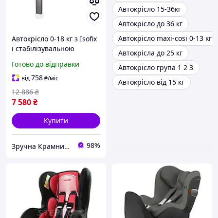
Автокрісло 15-36кг
Автокрісло до 36 кг
Автокрісло maxi-cosi 0-13 кг
Автокрісло 0-18 кг з Isofix
і стабілізувальною
Автокрісла до 25 кг
опорою для дітей до 4
Готово до відправки
Автокрісло група 1 2 3
років сіро-чорний Lionelo
MK-18394
758
від
₴
/міс
Автокрісло від 15 кг
12 886
₴
7 580
₴
Купити
98%
Зручна Крамниця