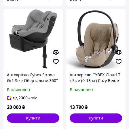
Автокрісло Cybex Sirona
Автокрісло CYBEX Cloud T
Gi I-Size Обертальне 360°
i-Size (0-13 кг) Cozy Beige
0-18Kg Plus Stone Grey
Plus
В наявності
В наявності
2000
від
₴
/міс
20 000
₴
13 790
₴
Купити
Купити