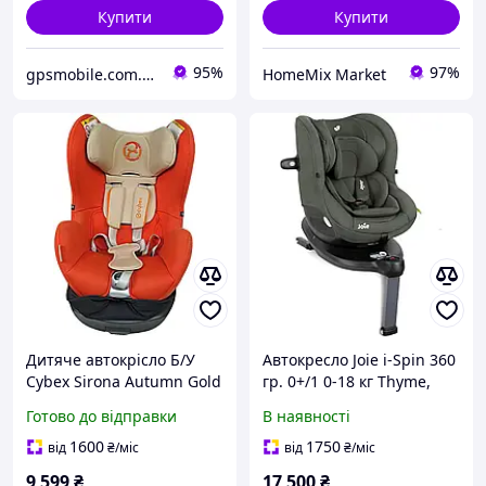
Купити
Купити
95%
97%
gpsmobile.com.ua
HomeMix Market
Дитяче автокрісло Б/У
Автокресло Joie i-Spin 360
Cybex Sirona Autumn Gold
гр. 0+/1 0-18 кг Thyme,
(517000065) 0-18kg
5056080622248
Готово до відправки
В наявності
1600
1750
від
₴
/міс
від
₴
/міс
9 599
₴
17 500
₴