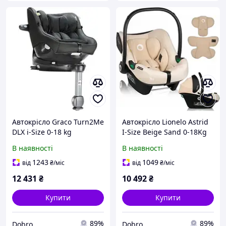
Автокрісло Graco Turn2Me
Автокрісло Lionelo Astrid
DLX i-Size 0-18 kg
I-Size Beige Sand 0-18Kg
Midnight (код: 12345)
В наявності
В наявності
1243
1049
від
₴
/міс
від
₴
/міс
12 431
₴
10 492
₴
Купити
Купити
89%
89%
Dobro
Dobro