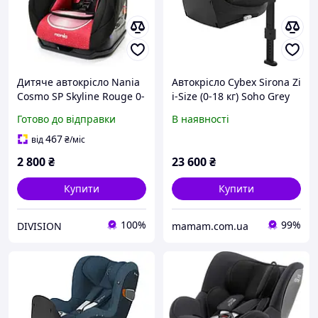
Дитяче автокрісло Nania
Автокрісло Cybex Sirona Zi
Cosmo SP Skyline Rouge 0-
i-Size (0-18 кг) Soho Grey
18 кг
Готово до відправки
В наявності
467
від
₴
/міс
2 800
₴
23 600
₴
Купити
Купити
100%
99%
DIVISION
mamam.com.ua