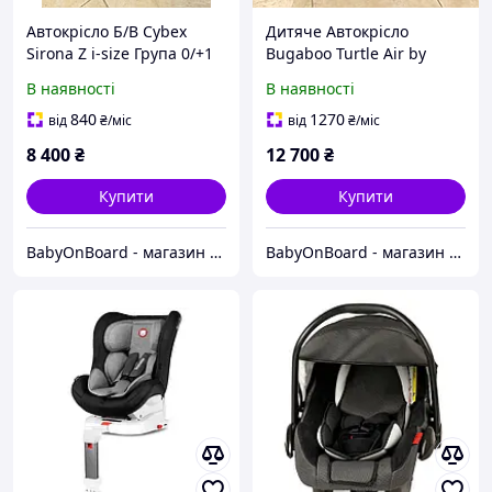
Автокрісло Б/В Cybex
Дитяче Автокрісло
Sirona Z i-size Група 0/+1
Bugaboo Turtle Air by
(0-4 роки)
Nuna з базою ISOFIX.
В наявності
В наявності
Група 0+15м /1 (0-18 кг)
840
1270
від
₴
/міс
від
₴
/міс
8 400
₴
12 700
₴
Купити
Купити
BabyOnBoard - магазин вживаних дитячих автокрісел
BabyOnBoard - магазин вживаних дитячих автокрісел