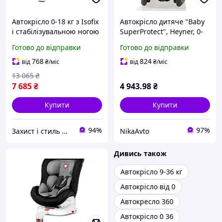
Автокрісло 0-18 кг з Isofix
Автокрісло дитяче "Baby
і стабілізувальною ногою
SuperProtect", Heyner, 0-
для дітей до 4 років сіро-
13kg, 0-1рік, чорний,
Готово до відправки
Готово до відправки
чорний Lionelo MC-9750
780100
768
824
від
₴
/міс
від
₴
/міс
13 065
₴
7 685
₴
4 943
.98
₴
Купити
Купити
94%
97%
Захист і стиль — в одному магазині
NikaAvto
Дивись також
Автокрісло 9-36 кг
Автокрісло від 0
Автокресло 360
Автокрісло 0 36