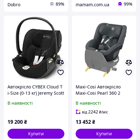
89%
99%
Dobro
mamam.com.ua
Автокрісло CYBEX Cloud T
Maxi-Cosi Автокрісло
i-Size (0-13 кг) Jeremy Scott
Maxi-Cosi Pearl 360 2
Wings
графітовий без вкладки
В наявності
В наявності
(8045550111)
2242
від
₴
/міс
19 200
₴
13 452
₴
Купити
Купити