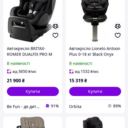
Автокресло BRITAX-
Автокрісло Lionelo Antoon
ROMER DUALFIX PRO M
Plus 0-18 кг Black Onyx
Style Carbon Black
В наявності
В наявності
3650
1532
від
₴
/міс
від
₴
/міс
21 900
₴
15 319
₴
Купити
Купити
91%
89%
Be Fun - де дитинство оживає!
Orbita