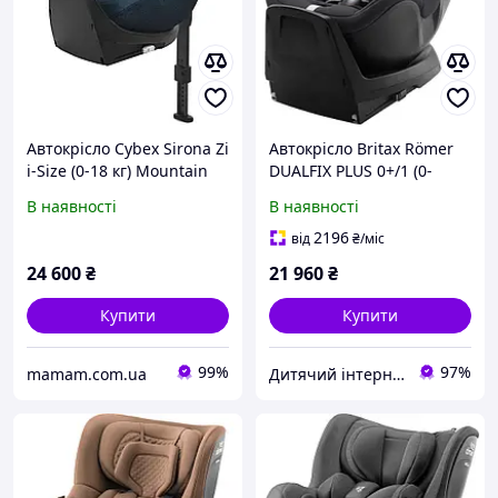
Автокрісло Cybex Sirona Zi
Автокрісло Britax Römer
i-Size (0-18 кг) Mountain
DUALFIX PLUS 0+/1 (0-
Blue Plus
18кг), Midnight Grey
В наявності
В наявності
2196
від
₴
/міс
24 600
₴
21 960
₴
Купити
Купити
99%
97%
mamam.com.ua
Дитячий інтернет-магазин "Lolly Dolly"