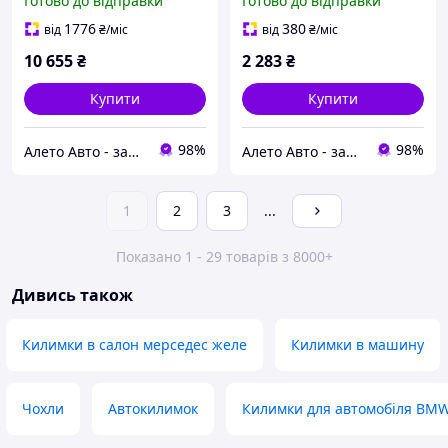
Готово до відправки
Готово до відправки
без нічного бачення
51137497205
1776
380
від
₴
/міс
від
₴
/міс
10 655
₴
2 283
₴
Купити
Купити
98%
98%
Алето Авто - запчастини на авто зі США
Алето Авто - запчастини на авто зі США
1
2
3
...
Показано 1 - 29 товарів з 8000+
Дивись також
Килимки в салон мерседес желе
Килимки в машину
Чохли
Автокилимок
Килимки для автомобіля BMW