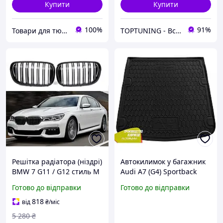
Купити
Купити
100%
91%
Товари для тюнінгу авто
TOPTUNING - Вся суть в деталях
Решітка радіатора (ніздрі)
Автокилимок у багажник
BMW 7 G11 / G12 стиль M
Audi A7 (G4) Sportback
(15-19 р.в.)
2010- (Avto-Gumm)
Готово до відправки
Готово до відправки
Автогум
818
від
₴
/міс
5 280
₴