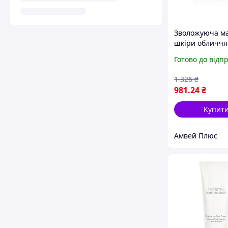
Зволожуюча ма
шкіри обличчя 
Signature Selec
Готово до відп
1 326
₴
981
.24
₴
Купит
Амвей Плюс