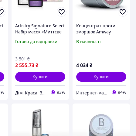
ct
Artistry Signature Select
Концентрат проти
е
Набір масок «Миттєве
зморшок Amway
підтягнення»
Artistry Signature Select
Готово до відправки
В наявності
Anti-Wrinkle Amplifier
3 501
₴
2 555
.73
₴
4 034
₴
Купити
Купити
3%
93%
94%
Дім. Краса. Здоров'я.
Интернет-магазин "Beauty Mall"