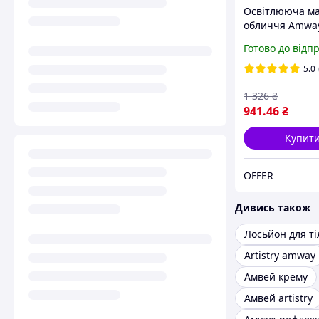
Освітлююча ма
обличчя Amway 
Signature Selec
Готово до відп
5.0
1 326
₴
941
.46
₴
Купит
OFFER
Дивись також
Artistry amway
Амвей крему
Амвей artistry