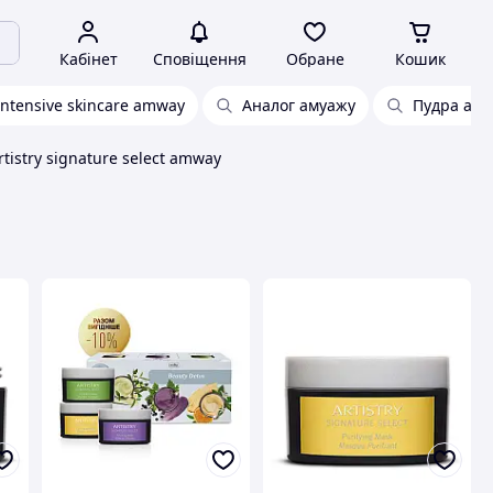
Кабінет
Сповіщення
Обране
Кошик
Intensive skincare amway
Аналог амуажу
Пудра am
rtistry signature select amway