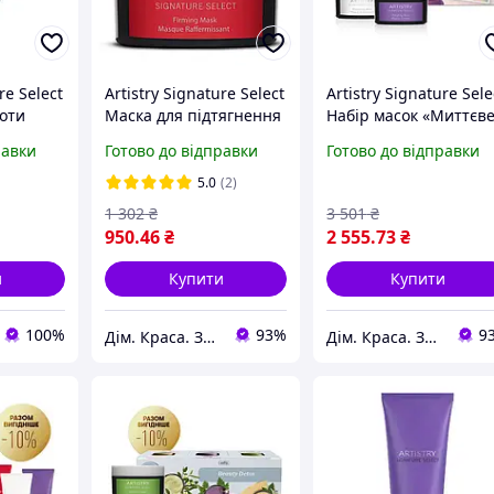
re Select
Artistry Signature Select
Artistry Signature Sele
оти
Маска для підтягнення
Набір масок «Миттєв
ям
шкіри обличчя Амвей
підтягнення»
равки
Готово до відправки
Готово до відправки
5.0
(2)
1 302
₴
3 501
₴
950
.46
₴
2 555
.73
₴
и
Купити
Купити
100%
93%
9
Дім. Краса. Здоров'я.
Дім. Краса. Здоров'я.