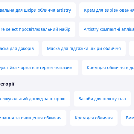
вальна для шкіри обличчя artistry
Крем для вирівнювання 
ture select просвітлювальний набір
Artistry компактні аплік
аска для докорів
Маска для підтяжки шкіри обличчя
достійка чорна в інтернет-магазині
Крем для обличчя в д
егорії
а лікувальний догляд за шкірою
Засоби для пілінгу тіла
мивання та очищення обличчя
Крем для обличчя
Вим