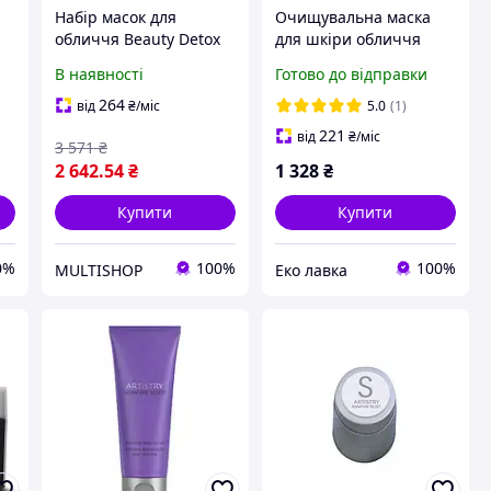
Набір масок для
Очищувальна маска
обличчя Beauty Detox
для шкіри обличчя
ct
Artistry Signature Select
Amway Artistry
В наявності
Готово до відправки
Amway 3 шт в упаковці
Signature Select Амвей
(200684)
Эмвей 125мл
264
від
₴
/міс
5.0
(1)
221
від
₴
/міс
3 571
₴
2 642
.54
₴
1 328
₴
Купити
Купити
0%
100%
100%
MULTISHOP
Еко лавка