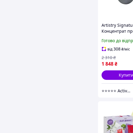
Artistry Signatu
Концентрат пр
пігментних пл
Готово до відп
Amway Амвей
308
від
₴
/міс
2 310
₴
1 848
₴
Купит
⭐️⭐️⭐️⭐️⭐️ Active Point