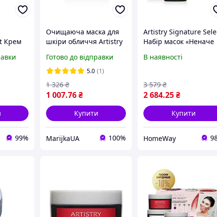
Очищаюча маска для
Artistry Signature Sele
ct Крем
шкіри обличчя Artistry
Набір масок «Неначе
Signature Select
Сяєш» Amway Амвей
равки
Готово до відправки
В наявності
м
 (термін
5.0
(1)
1 326
₴
3 579
₴
1 007
.76
₴
2 684
.25
₴
и
Купити
Купити
99%
100%
9
MarijkaUA
HomeWay