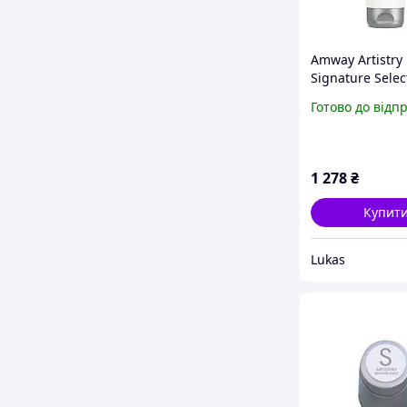
Amway Artistry
Signature Sele
для тіла з
Готово до відп
освітлювальни
ефектом 192 мл
22.03.2026)
1 278
₴
Купит
Lukas