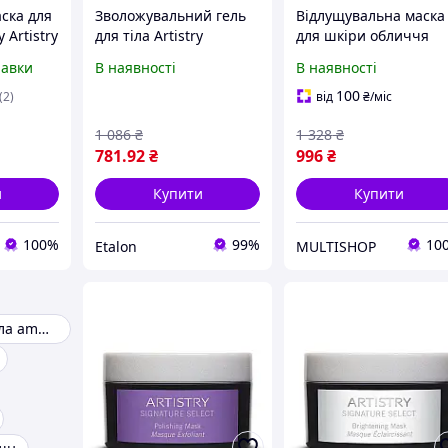
ска для
Зволожувальний гель
Відлущувальна маска
Artistry
для тіла Artistry
для шкіри обличчя
t
Signature Select Amway
Artistry Signature Sele
равки
В наявності
В наявності
Amway 100 грам
(122339)
100
(2)
від
₴
/міс
1 086
₴
1 328
₴
781
.92
₴
996
₴
и
Купити
Купити
100%
99%
10
Etalon
MULTISHOP
Лосьйон для тіла amway