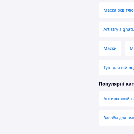
Маска освітлю
Artistry signa
Маски
М
Туш для вій во
Популярні кат
Антивіковий т
Засоби для в