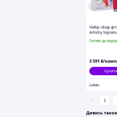
Набір «Боді фі
Artistry Signatu
скраб для тіла
Готово до відп
антицелюлітн
лосьйон крем д
Артистри
3 591
₴/комп
Купит
Lukas
1
2
Дивись тако