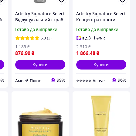
Artistry Signature Select
Artistry Signature Select
й
Відлущувальний скраб
Концентрат проти
а
для тіла
пігментних плям Амвей
Готово до відправки
Готово до відправки
(439611)
311
5.0
(3)
від
₴
/міс
1 185
₴
2 310
₴
876
.90
₴
1 866
.48
₴
Купити
Купити
0%
99%
96%
Амвей Плюс
⭐️⭐️⭐️⭐️⭐️ Active Point