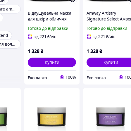
шн
Intensive skincare amway
Відлущувальна маска
Amway Artistry
для шкіри обличчя
Signature Select Амве
Amway Artistry
Эмвей Освітлювальн
Готово до відправки
Готово до відправки
Signature Select Амвей
маска для шкіри
xtend
Эмвей 125 мл
обличчя, 125 мл
221
221
від
₴
/міс
від
₴
/міс
Кондиціонер для волосся amway
1 328
₴
1 328
₴
Купити
Купити
100%
10
Еко лавка
Еко лавка