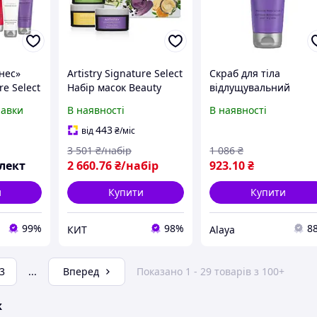
тнес»
Artistry Signature Select
Скраб для тіла
re Select
Набір масок Beauty
відлущувальний
Detox 1 набір amway
Amway Artistry
равки
В наявності
В наявності
ий
артистри амвей емвей
Signature Select 200 
ля тіла
догляд за шкірою 300
443
від
₴
/міс
гр.
3 501
₴/набір
1 086
₴
лект
2 660
.76
₴/набір
923
.10
₴
и
Купити
Купити
99%
98%
8
КИТ
Alaya
3
...
Вперед
Показано 1 - 29 товарів з 100+
ж