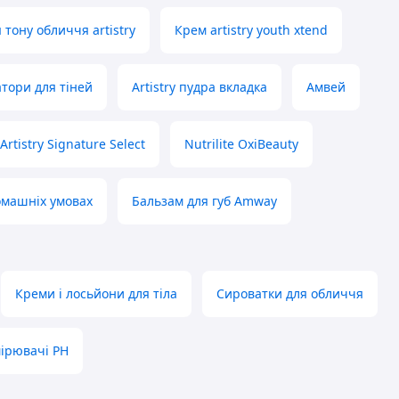
тону обличчя artistry
Крем artistry youth xtend
атори для тіней
Artistry пудра вкладка
Амвей
Artistry Signature Select
Nutrilite OxiBeauty
омашніх умовах
Бальзам для губ Amway
Креми і лосьйони для тіла
Сироватки для обличчя
ірювачі PH