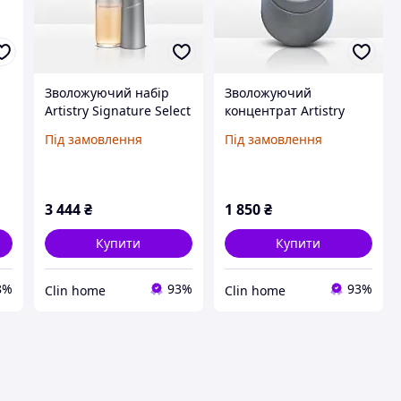
Зволожуючий набір
Зволожуючий
Artistry Signature Select
концентрат Artistry
Signature Select
Під замовлення
Під замовлення
мл
3 444
₴
1 850
₴
Купити
Купити
8%
93%
93%
Clin home
Clin home