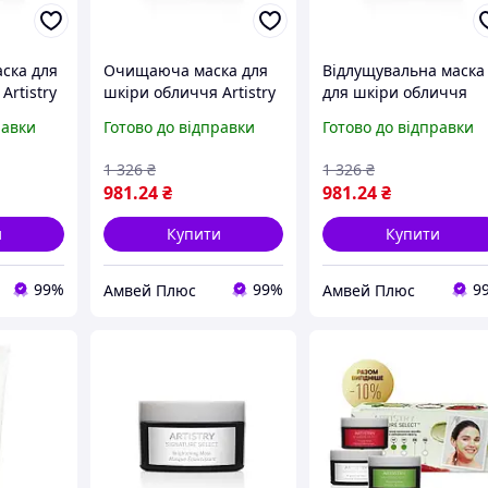
ска для
Очищаюча маска для
Відлущувальна маска
Artistry
шкіри обличчя Artistry
для шкіри обличчя
t
Signature Select
Artistry Signature Sele
равки
Готово до відправки
Готово до відправки
1 326
₴
1 326
₴
981
.24
₴
981
.24
₴
и
Купити
Купити
99%
99%
9
Амвей Плюс
Амвей Плюс