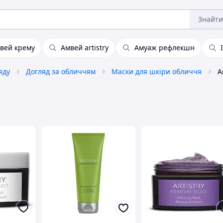
Знайти
вей крему
Амвей artistry
Амуаж рефлекшн
яду
Догляд за обличчям
Маски для шкіри обличчя
A