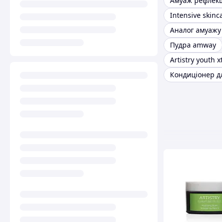
Амуаж рефлек
Аналог амуажу
Пудра amway
Artistry youth 