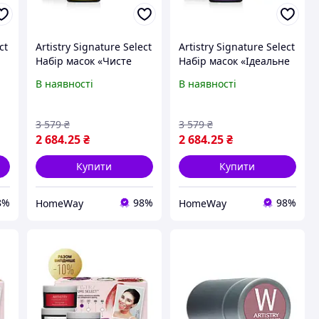
ct
Artistry Signature Select
Artistry Signature Select
Набір масок «Чисте
Набір масок «Ідеальне
обличчя» Amway
побачення» Amway
В наявності
В наявності
Амвей
Амвей
3 579
₴
3 579
₴
2 684
.25
₴
2 684
.25
₴
Купити
Купити
8%
98%
98%
HomeWay
HomeWay