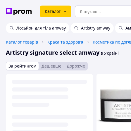
Каталог
Лосьйон для тіла amway
Artistry amway
Ам
Каталог товарів
Краса та здоров'я
Косметика по догл
Artistry signature select amway
в Україні
За рейтингом
Дешевше
Дорожче