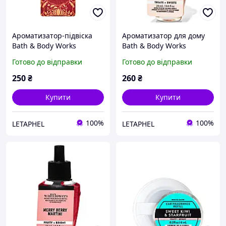
Ароматизатор-підвіска
Ароматизатор для дому
Bath & Body Works
Bath & Body Works
Pumpkin Chai (Hanging
Pumpkin Pecan Waffles
Готово до відправки
Готово до відправки
Fragrance Diffuser)
Wallflowers Fragrance
Refill / 24 мл
250
₴
260
₴
Купити
Купити
100%
100%
LETAPHEL
LETAPHEL