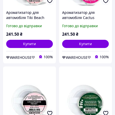
Ароматизатор для
Ароматизатор для
автомобіля Tiki Beach
автомобіля Cactus
Bath and Body Works
Blossom Bath and Body
Готово до відправки
Готово до відправки
Works
241
.50
₴
241
.50
₴
Купити
Купити
100%
100%
💙WAREHOUSE💛
💙WAREHOUSE💛