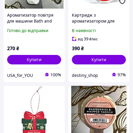
Ароматизатор повітря
Картридж з
для машини Bath and
ароматизатором для
Body Works Цвіт
автомобіля Bath&Body
Готово до відправки
В наявності
Works White Barn Vanilla
Bean Noel.
39
від
₴
/міс
270
₴
390
₴
Купити
Купити
100%
97%
USA_for_YOU
destiny_shop