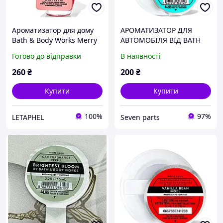
Ароматизатор для дому
АРОМАТИЗАТОР ДЛЯ
Bath & Body Works Merry
АВТОМОБІЛЯ ВІД BATH
Berry Martini Wallflowers
AND BODY WORKS
Готово до відправки
В наявності
Fragrance Refill / 24 мл
змінний блок
260
₴
200
₴
Купити
Купити
100%
97%
LETAPHEL
Seven parts