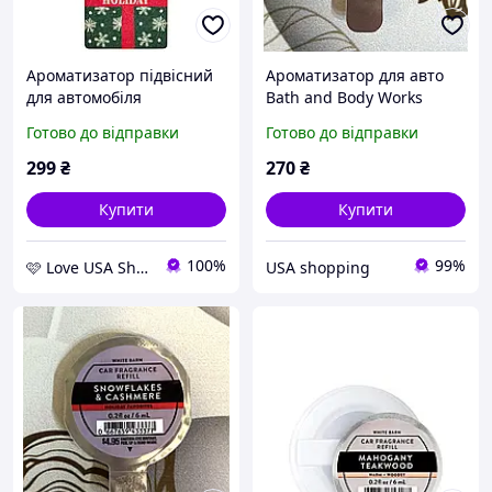
Ароматизатор підвісний
Ароматизатор для авто
для автомобіля
Bath and Body Works
Bath&Body Works Holiday
Малина і ваніль
Готово до відправки
Готово до відправки
Diffuser
299
₴
270
₴
Купити
Купити
100%
99%
🩷 Love USA Shop 🩷
USA shopping