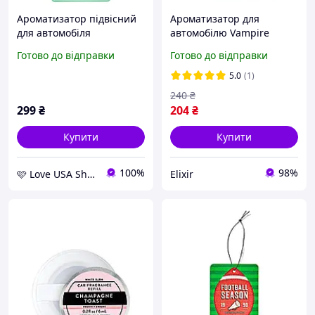
Ароматизатор підвісний
Ароматизатор для
для автомобіля
автомобілю Vampire
Bath&Body Works Cozy
Blood Bath & Body Works
Готово до відправки
Готово до відправки
Christmas Pj's
5.0
(1)
240
₴
299
₴
204
₴
Купити
Купити
100%
98%
🩷 Love USA Shop 🩷
Elixir