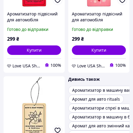
Ароматизатор підвісний
Ароматизатор підвісний
для автомобіля
для автомобіля
Bath&Body Works
Bath&Body Works
Готово до відправки
Готово до відправки
Strawberry Pound Cake
Strawberry Snowflakes
299
₴
299
₴
Купити
Купити
100%
100%
🩷 Love USA Shop 🩷
🩷 Love USA Shop 🩷
Дивись також
Ароматизатор в машину вані
Аромат для авто rituals
Ароматизатори спреї в маш
Ароматизатор в машину в ба
Аромат для авто змінний кар