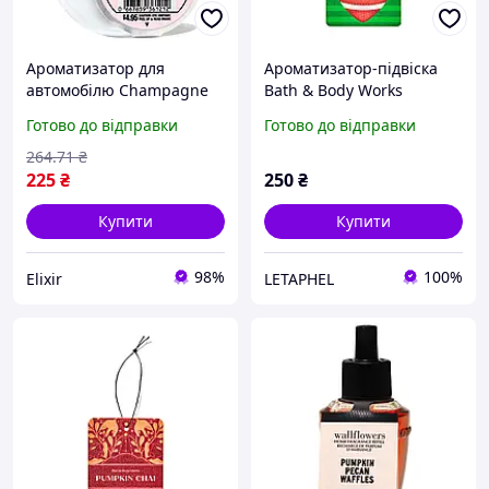
Ароматизатор для
Ароматизатор-підвіска
автомобілю Champagne
Bath & Body Works
Toast Bath & Body Works
Football Season (Hanging
Готово до відправки
Готово до відправки
Fragrance Diffuser)
264
.71
₴
225
₴
250
₴
Купити
Купити
98%
100%
Elixir
LETAPHEL