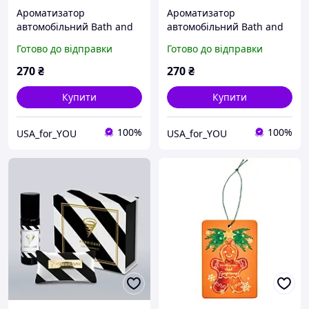
Ароматизатор
Ароматизатор
автомобільний Bath and
автомобільний Bath and
Body Works Червоні ягоди
Body Works Cоснова
Готово до відправки
Готово до відправки
з апельсином
свіжість
270
₴
270
₴
Купити
Купити
100%
100%
USA_for_YOU
USA_for_YOU