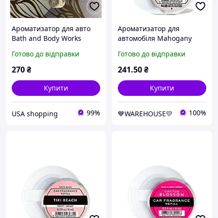
Ароматизатор для авто
Ароматизатор для
Bath and Body Works
автомобіля Mahogany
Сніжинки і кашемір
Teakwood Bath and Body
Готово до відправки
Готово до відправки
Works
270
₴
241
.50
₴
Купити
Купити
99%
100%
USA shopping
💙WAREHOUSE💛