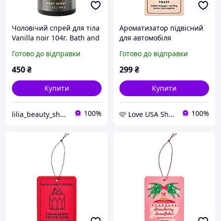
Чоловічий спрей для тіла
Ароматизатор підвісний
Vanilla noir 104г. Bath and
для автомобіля
body works
Bath&Body Works
Готово до відправки
Готово до відправки
Champagne Toast
450
₴
299
₴
Купити
Купити
100%
100%
lilia_beauty_shop
🩷 Love USA Shop 🩷