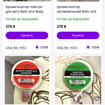
Ароматизатор повітря
Ароматизатор
для авто Bath and Body
автомобільний Bath and
Works Тропік
Body Works Журавлина і
Готово до відправки
Готово до відправки
цитрус
270
₴
270
₴
Купити
Купити
100%
100%
USA_for_YOU
USA_for_YOU