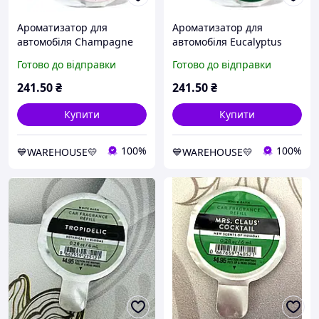
Ароматизатор для
Ароматизатор для
автомобіля Champagne
автомобіля Eucalyptus
Toast від Bath and Body
Spearmint від Bath and
Готово до відправки
Готово до відправки
Works
Body Works
241
.50
₴
241
.50
₴
Купити
Купити
100%
100%
💙WAREHOUSE💛
💙WAREHOUSE💛