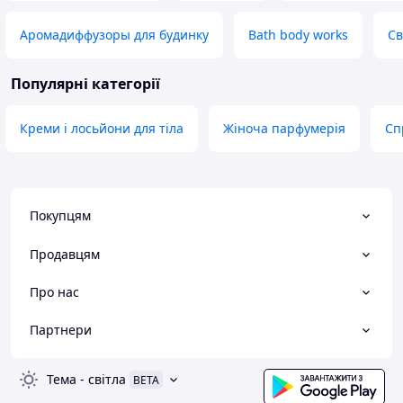
Аромадиффузоры для будинку
Bath body works
Св
Популярні категорії
Креми і лосьйони для тіла
Жіноча парфумерія
Сп
Покупцям
Продавцям
Про нас
Партнери
Тема
-
світла
BETA