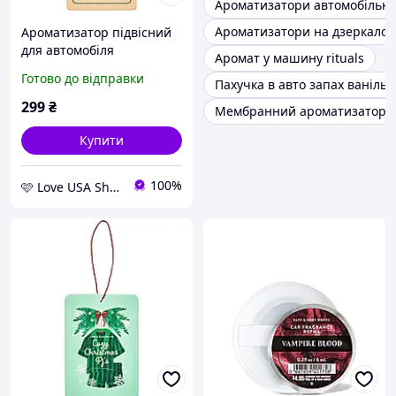
Ароматизатори автомобільні 
Ароматизатори на дзеркало
Ароматизатор підвісний
для автомобіля
Аромат у машину rituals
Bath&Body Works
Готово до відправки
Пахучка в авто запах ваніль
Whipped Honey & Vanilla
299
₴
Мембранний ароматизатор
Купити
100%
🩷 Love USA Shop 🩷