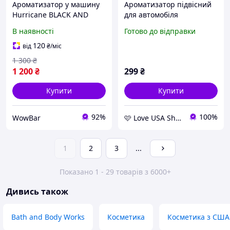
Ароматизатор у машину
Ароматизатор підвісний
Hurricane BLACK AND
для автомобіля
WHITE Premium
Bath&Body Works Iced
В наявності
Готово до відправки
(аромасаше)
Gingersnap
120
від
₴
/міс
1 300
₴
1 200
₴
299
₴
Купити
Купити
92%
100%
WowBar
🩷 Love USA Shop 🩷
1
2
3
...
Показано 1 - 29 товарів з 6000+
Дивись також
Bath and Body Works
Косметика
Косметика з США