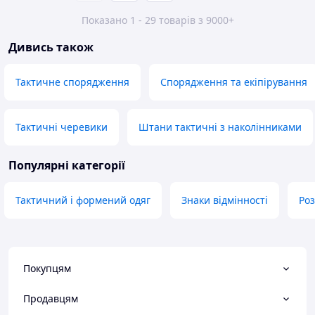
Показано 1 - 29 товарів з 9000+
Дивись також
Тактичне спорядження
Спорядження та екіпірування
Тактичні черевики
Штани тактичні з наколінниками
Популярні категорії
Тактичний і формений одяг
Знаки відмінності
Роз
Покупцям
Продавцям