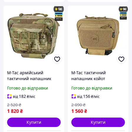
M-Tac армійський
M-Tac тактичний
тактичний напашник
напашник койот
мультикам на плитоноску
військовий навісний
Готово до відправки
Готово до відправки
підсумок Large Elite GEN.II
армійська сумка на
182
156
від
₴
/міс
від
₴
/міс
плитоноску
2 520
₴
2 090
₴
1 820
₴
1 560
₴
Купити
Купити