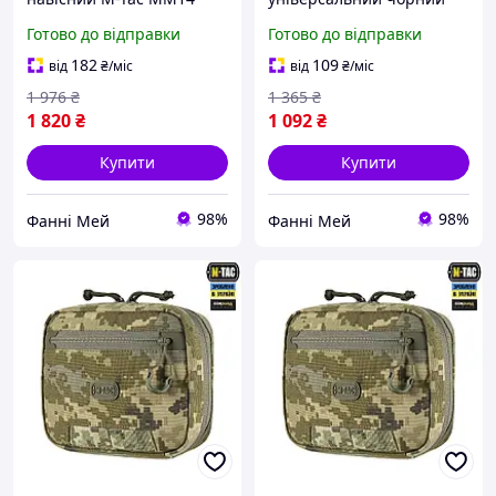
військовий органайзер з
підсумок навісний
Готово до відправки
Готово до відправки
кріпленням Molle на
підсумок з кріпленням на
плитоноску
плитоноску Admin Elite
182
109
від
₴
/міс
від
₴
/міс
Black
1 976
₴
1 365
₴
1 820
₴
1 092
₴
Купити
Купити
98%
98%
Фанні Мей
Фанні Мей