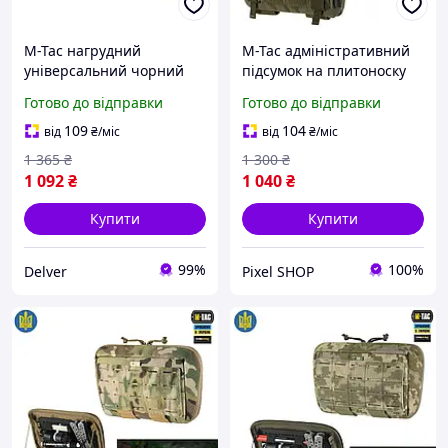
M-Tac нагрудний
M-Tac адміністративний
універсальний чорний
підсумок на плитоноску
підсумок навісний
олива Admin Elite Ranger
Готово до відправки
Готово до відправки
підсумок з кріпленням на
Green, Підсумок адмін
плитоноску Admin Elite
109
104
від
₴
/міс
від
₴
/міс
Black
1 365
₴
1 300
₴
1 092
₴
1 040
₴
Купити
Купити
99%
100%
Delver
Pixel SHOP