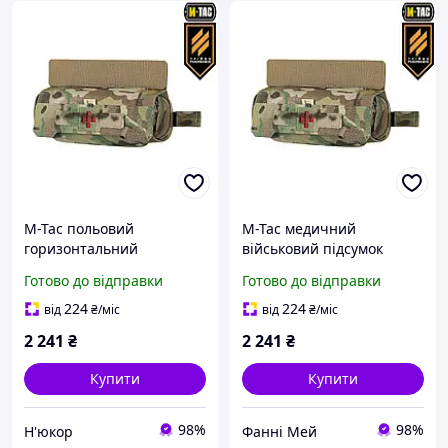
M-Tac польовий
M-Tac медичний
горизонтальний
військовий підсумок
армійський медичний
мультикам/армійска
Готово до відправки
Готово до відправки
підсумок на плитоноску
аптечка з кріпленням на
плитоноску
224
224
від
₴
/міс
від
₴
/міс
2 241
₴
2 241
₴
Купити
Купити
98%
98%
Н'юкор
Фанні Мей