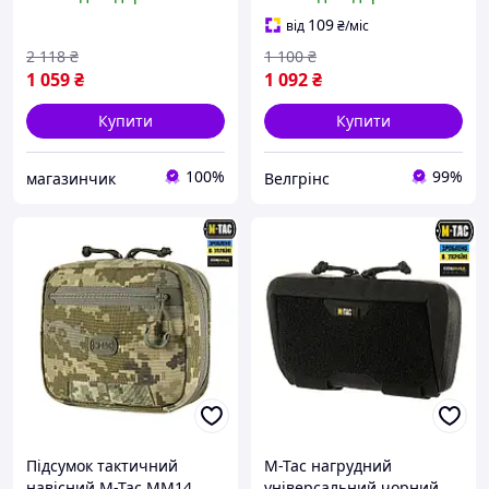
плитоноску та
підсумок на плитоноску
бронежилет.
койот
109
від
₴
/міс
2 118
₴
1 100
₴
1 059
₴
1 092
₴
Купити
Купити
100%
99%
магазинчик
Велгрінс
Підсумок тактичний
M-Tac нагрудний
навісний M-Tac MM14
універсальний чорний