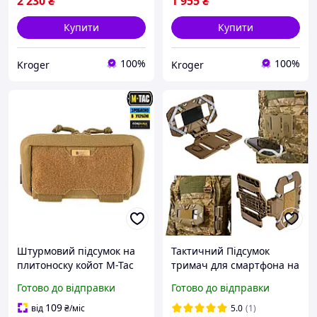
2 230
₴
1 955
₴
Купити
Купити
100%
100%
Kroger
Kroger
Штурмовий підсумок на
Тактичний Підсумок
плитоноску койот M-Tac
тримач для смартфона на
навісний тактичний
плитоноску, на
Готово до відправки
Готово до відправки
підсумок з кріпленням
бронежилет, кріплення
Molle Admin Elite
телефона molle DjFly
109
від
₴
/міс
5.0
(1)