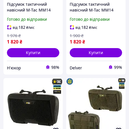
Підсумок тактичний
Підсумок тактичний
навісний M-Tac MM14
навісний M-Tac MM14
військовий органайзер з
військовий органайзер з
Готово до відправки
Готово до відправки
кріпленням Molle на
кріпленням Molle на
плитоноску
плитоноску
182
182
від
₴
/міс
від
₴
/міс
1 976
₴
1 900
₴
1 820
₴
1 820
₴
Купити
Купити
98%
99%
Н'юкор
Delver