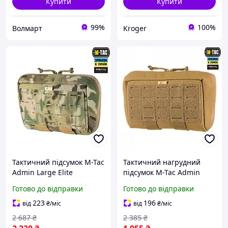
Купити
Купити
99%
100%
Волмарт
Kroger
Тактичний підсумок M-Tac
Тактичний нагрудний
Admin Large Elite
підсумок M-Tac Admin
Multicam навісний
Large Elite Coyote адмін
Готово до відправки
Готово до відправки
підсумок на плитоноску
підсумок на плитоноску
для планшета мультикам
койот
223
196
від
₴
/міс
від
₴
/міс
2 687
₴
2 385
₴