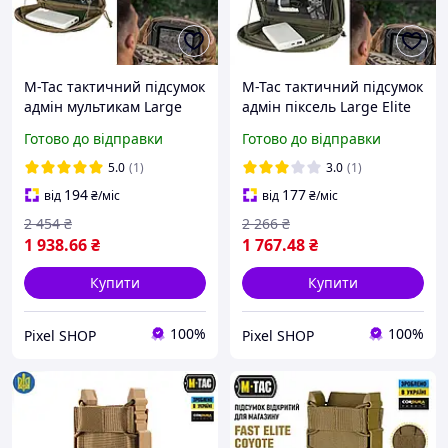
M-Tac тактичний підсумок
M-Tac тактичний підсумок
адмін мультикам Large
адмін піксель Large Elite
Elite, навісний
MM14, навісний
Готово до відправки
Готово до відправки
адміністративний
адміністративний
підсумок для планшета
підсумок для планшета
5.0
(1)
3.0
(1)
на плитоноску
на плитоноску
194
177
від
₴
/міс
від
₴
/міс
2 454
₴
2 266
₴
1 938
.66
₴
1 767
.48
₴
Купити
Купити
100%
100%
Pixel SHOP
Pixel SHOP