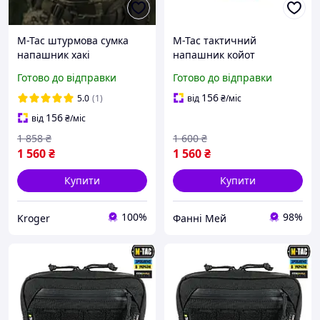
M-Tac штурмова сумка
M-Tac тактичний
напашник хакі
напашник койот
армійський підсумок на
військовий навісний
Готово до відправки
Готово до відправки
плитоноску Large Elite
підсумок Large Elite GEN.II
Gen.II Ranger Green
армійська сумка на
156
5.0
(1)
від
₴
/міс
плитоноску
156
від
₴
/міс
1 858
₴
1 600
₴
1 560
₴
1 560
₴
Купити
Купити
100%
98%
Kroger
Фанні Мей