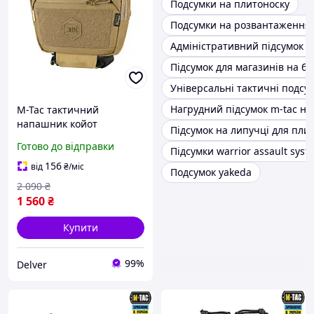
Подсумки на плитоноску
Подсумки на розвантаження
Адміністративний підсумок н
Підсумок для магазинів на б
Універсальні тактичні подсу
Нагрудний підсумок m-tac на
M-Tac тактичний
напашник койот
Підсумок на липучці для пли
військовий навісний
Готово до відправки
Підсумки warrior assault syst
підсумок Large Elite GEN.II
армійська сумка на
156
від
₴
/міс
Подсумок yakeda
плитоноску
2 090
₴
1 560
₴
Купити
99%
Delver