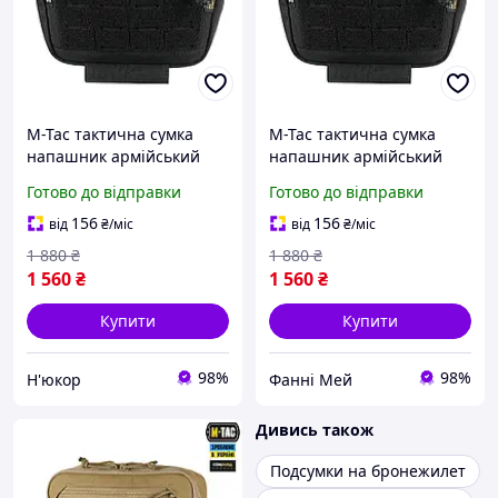
M-Tac тактична сумка
M-Tac тактична сумка
напашник армійський
напашник армійський
чорний підсумок з
чорний підсумок з
Готово до відправки
Готово до відправки
кріпленням на
кріпленням на
плитоноску Molle Large
плитоноску Molle Large
156
156
від
₴
/міс
від
₴
/міс
Elite Black
Elite Black
1 880
₴
1 880
₴
1 560
₴
1 560
₴
Купити
Купити
98%
98%
Н'юкор
Фанні Мей
Дивись також
Подсумки на бронежилет