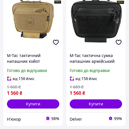
M-Tac тактичний
M-Tac тактична сумка
напашник койот
напашник армійський
військовий навісний
чорний підсумок з
Готово до відправки
Готово до відправки
підсумок Large Elite GEN.II
кріпленням на
армійська сумка на
плитоноску Molle Large
156
156
від
₴
/міс
від
₴
/міс
плитоноску
Elite Black
1 600
₴
1 689
₴
1 560
₴
1 560
₴
Купити
Купити
98%
99%
Н'юкор
Delver