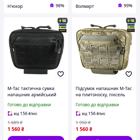
98%
99%
Н'юкор
Волмарт
M-Tac тактична сумка
Підсумок напашник M-Tac
напашник армійський
на плитоноску, піксель
чорний підсумок з
Тактична сумка-
Готово до відправки
Готово до відправки
кріпленням на
напашник
плитоноску Molle Large
156
156
від
₴
/міс
від
₴
/міс
Elite Black
1 689
₴
1 950
₴
1 560
₴
1 560
₴