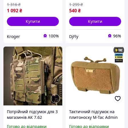
1 316
₴
1 299
₴
1 092
₴
540
₴
Купити
Купити
100%
96%
Kroger
DjFly
Потрійний підсумок для 3
Тактичний підсумок на
магазинів АК 7.62
плитоноску M-Tac Admin
Multicam MOLLE на
Elite Coyote навісний
Готово до відправки
Готово до відправки