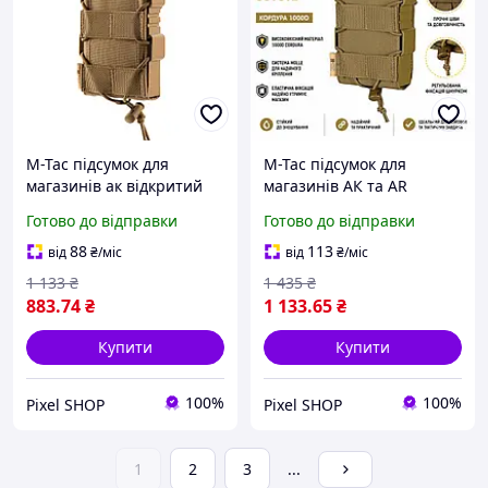
M-Tac підсумок для
M-Tac підсумок для
магазинів ак відкритий
магазинів АК та AR
койот Elite Coyote,
відкритий койот FAST Elite
Готово до відправки
Готово до відправки
Підсумок штурмовий для
Coyote, Підсумок
магазину на плитоноску
штурмовий для магазину
88
113
від
₴
/міс
від
₴
/міс
на плитоноску койот
1 133
₴
1 435
₴
883
.74
₴
1 133
.65
₴
Купити
Купити
100%
100%
Pixel SHOP
Pixel SHOP
1
2
3
...