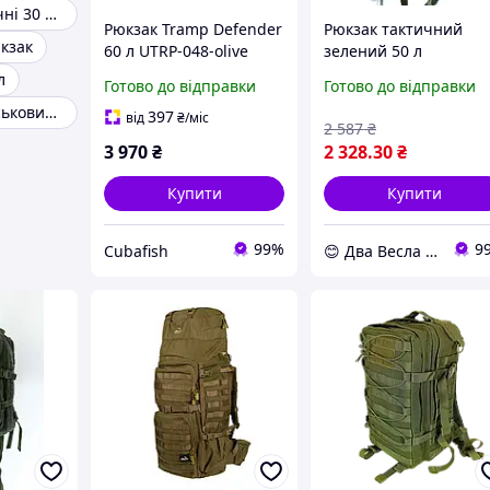
Рюкзаки тактичні 30 літрів
Рюкзак Tramp Defender
Рюкзак тактичний
кзак
60 л UTRP-048-olive
зелений 50 л
туристичний рюкзак
л
Готово до відправки
Готово до відправки
тактичний наплічник
Тактичний військовий рюкзак
сумки та рюкзаки
397
від
₴
/міс
2 587
₴
Tramp Tactical UTRP-0
3 970
₴
2 328
.30
₴
похідні рюкзаки
Купити
Купити
99%
9
Cubafish
😊 Два Весла 😊 dvavesla.com.ua