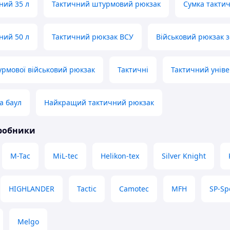
ний 35 л
Тактичний штурмовий рюкзак
Сумка такти
ний 50 л
Тактичний рюкзак ВСУ
Військовий рюкзак з
рмової військовий рюкзак
Тактичні
Тактичний унів
а баул
Найкращий тактичний рюкзак
иробники
M-Tac
MiL-tec
Helikon-tex
Silver Knight
HIGHLANDER
Tactic
Camotec
MFH
SP-Sp
Melgo