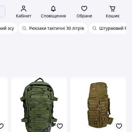
Кабінет
Сповіщення
Обране
Кошик
ний зсу
Рюкзаки тактичні 30 літрів
Штурмовий Рюк