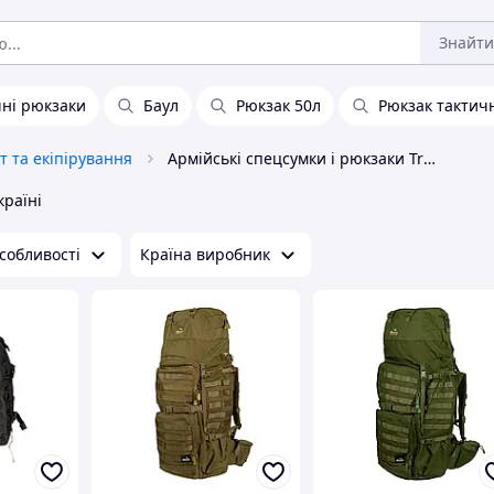
Знайти
чні рюкзаки
Баул
Рюкзак 50л
Рюкзак тактич
т та екіпірування
Армійські спецсумки і рюкзаки Tramp
країні
собливості
Країна виробник