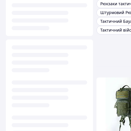
Штурмовий Рю
Тактичний Бау