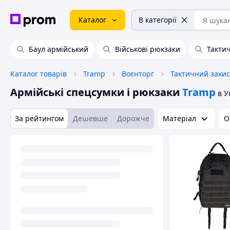
Каталог
В категорії
Баул армійський
Військові рюкзаки
Такти
Каталог товарів
Tramp
Воєнторг
Тактичний захис
Армійські спецсумки і рюкзаки
Tramp
в У
За рейтингом
Дешевше
Дорожче
Матеріал
О