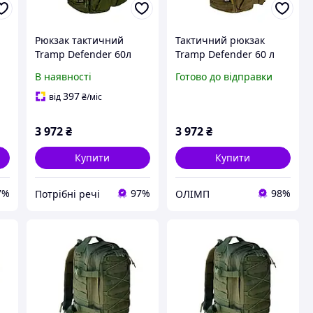
Рюкзак тактичний
Тактичний рюкзак
Tramp Defender 60л
Tramp Defender 60 л
Оливковий UTRP-048-
UTRP-048-sandstone
В наявності
Готово до відправки
olive
397
від
₴
/міс
3 972
₴
3 972
₴
Купити
Купити
7%
97%
98%
Потрібні речі
ОЛІМП