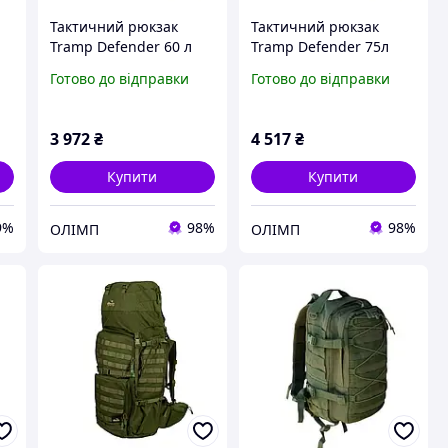
Тактичний рюкзак
Тактичний рюкзак
Tramp Defender 60 л
Tramp Defender 75л
UTRP-048 Olive
UTRP-049-olive
Готово до відправки
Готово до відправки
43
3 972
₴
4 517
₴
Купити
Купити
9%
98%
98%
ОЛІМП
ОЛІМП