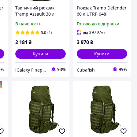
er
Тактичний рюкзак
Рюкзак Tramp Defender
Tramp Assault 30 л
60 л UTRP-048-
green UTRP-047-green
sandstone
В наявності
Готово до відправки
397
5.0
(1)
від
₴
/міс
2 181
₴
3 970
₴
Купити
Купити
9%
93%
99%
iGalaxy Гіпермаркет подарунків
Cubafish