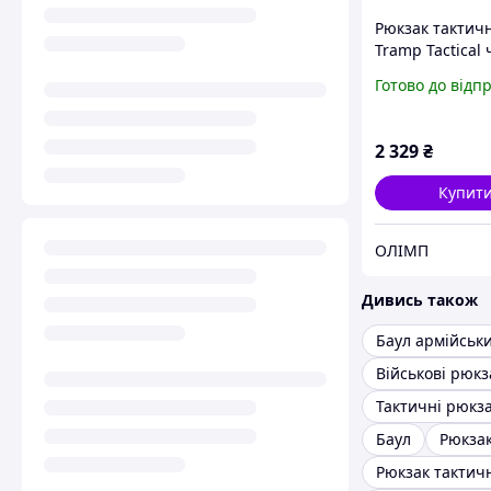
Рюкзак тактич
Tramp Tactical
50 л UTRP-043
Готово до відп
2 329
₴
Купит
ОЛІМП
Дивись також
Баул армійськ
Військові рюкз
Тактичні рюкз
Баул
Рюкзак
Рюкзак тактич