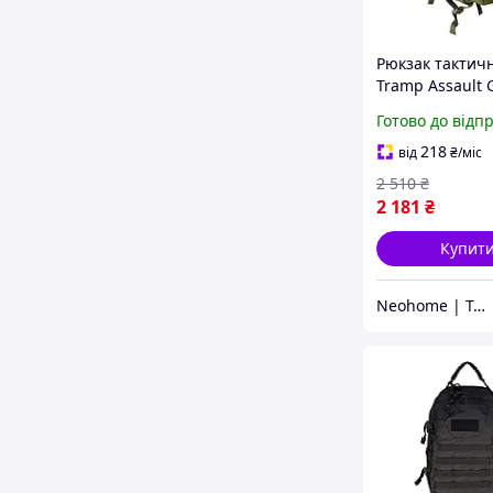
Рюкзак тактичн
Tramp Assault 
(Niz14509)
Готово до відп
218
від
₴
/міс
2 510
₴
2 181
₴
Купит
Neohome | Товари для дому та дачі