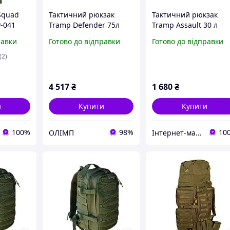
Squad
Тактичний рюкзак
Тактичний рюкзак
-041
Tramp Defender 75л
Tramp Assault 30 л
UTRP-049-sandstone
армійський зелений
равки
Готово до відправки
Готово до відправки
(2)
4 517
₴
1 680
₴
и
Купити
Купити
100%
98%
10
ОЛІМП
Інтернет-магазин «TS-Style»