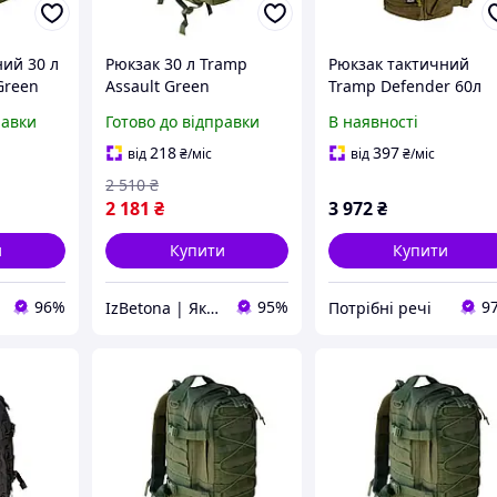
ий 30 л
Рюкзак 30 л Tramp
Рюкзак тактичний
Green
Assault Green
Tramp Defender 60л
Пісочний UTRP-048-
равки
Готово до відправки
В наявності
sandstone
218
397
від
₴
/міс
від
₴
/міс
2 510
₴
2 181
₴
3 972
₴
и
Купити
Купити
96%
95%
9
IzBetona | Якісні товари за доступними цінами
Потрібні речі