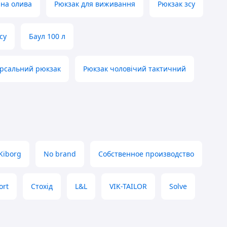
чна олива
Рюкзак для виживання
Рюкзак зсу
су
Баул 100 л
ерсальний рюкзак
Рюкзак чоловічий тактичний
Kiborg
No brand
Собственное производство
ort
Стохід
L&L
VIK-TAILOR
Solve