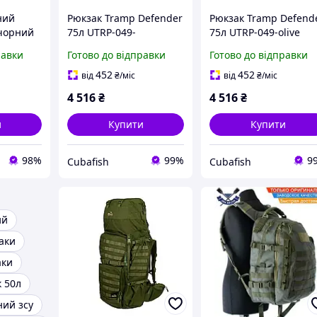
ний
Рюкзак Tramp Defender
Рюкзак Tramp Defend
 чорний
75л UTRP-049-
75л UTRP-049-olive
sandstone
равки
Готово до відправки
Готово до відправки
452
452
від
₴
/міс
від
₴
/міс
4 516
₴
4 516
₴
и
Купити
Купити
98%
99%
9
Cubafish
Cubafish
ий
аки
аки
 50л
ний зсу