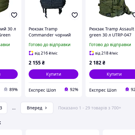
ий 30 л
Рюкзак Tramp
Рюкзак Tramp Assault
Green
Commander чорний
green 30 л UTRP-047
50л UTRP-042
тактичний для
равки
Готово до відправки
Готово до відправки
тактичний з системою
активного відпочинк
MOLLE об'єм 50 літрів
анатомическая
216
218
від
₴
/міс
від
₴
/міс
вміст 50 л вага 1.29 кг
конструкция об'єм 30 
2 155
₴
2 182
₴
и
Купити
Купити
89%
92%
9
Експрес Шоп
Експрес Шоп
3
...
Вперед
Показано 1 - 29 товарів з 700+
ж