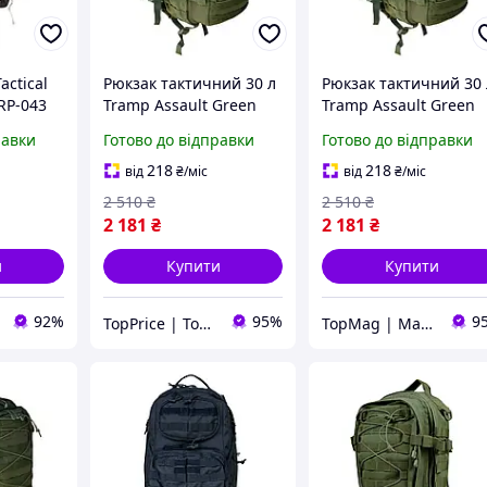
actical
Рюкзак тактичний 30 л
Рюкзак тактичний 30 
RP-043
Tramp Assault Green
Tramp Assault Green
стер
(TPiz14509)
(TMiz14509)
равки
Готово до відправки
Готово до відправки
070 кг
218
218
від
₴
/міс
від
₴
/міс
2 510
₴
2 510
₴
2 181
₴
2 181
₴
и
Купити
Купити
92%
95%
9
TopPrice | Товари за ТОП-ціною
TopMag | Магазин топових товарів