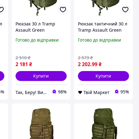
л
Рюкзак 30 л Tramp
Рюкзак тактичний 30 л
Assault Green
Tramp Assault Green
(TBiz14509)
D9-2025
Готово до відправки
Готово до відправки
2 510
₴
2 573
₴
2 181
₴
2 202
.99
₴
Купити
Купити
5%
98%
95%
Так, Беру! Вигідні онлайн-покупки
❤️ Твій Маркет