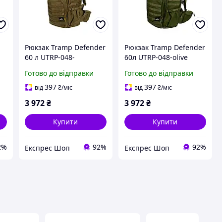
Рюкзак Tramp Defender
Рюкзак Tramp Defender
60 л UTRP-048-
60л UTRP-048-olive
sandstone Тактичний
тактичний для походов
Готово до відправки
Готово до відправки
у
Городской рюкзак для
и активного відпочинку
активного відпочинку и
на 60 литров
397
397
від
₴
/міс
від
₴
/міс
л
путешествий
оливковий цвет
3 972
₴
3 972
₴
Купити
Купити
2%
92%
92%
Експрес Шоп
Експрес Шоп