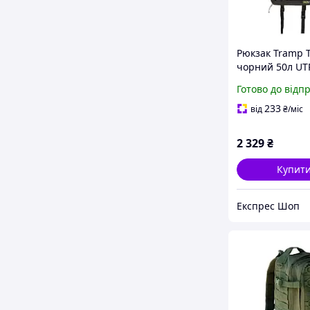
Рюкзак Tramp T
чорний 50л UT
матеріал поліе
Готово до відп
600D PU вага 1.
об'єм 50 л
233
від
₴
/міс
2 329
₴
Купит
Експрес Шоп