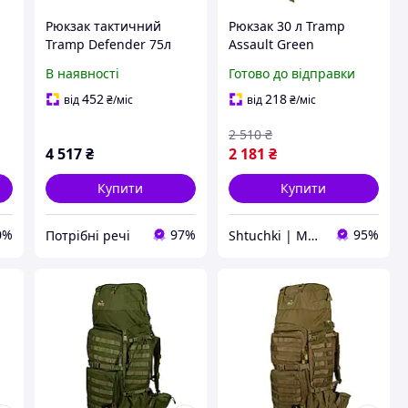
Рюкзак тактичний
Рюкзак 30 л Tramp
Tramp Defender 75л
Assault Green
Оливковий UTRP-049-
(SHiz14509)
В наявності
Готово до відправки
olive
452
218
від
₴
/міс
від
₴
/міс
2 510
₴
4 517
₴
2 181
₴
Купити
Купити
0%
97%
95%
Потрібні речі
Shtuchki | Магазин корисних штучок