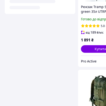
Рюкзак Tramp 
green 35л UTRP
Готово до відп
5.0
189
від
₴
/міс
1 891
₴
Купит
Pro Active