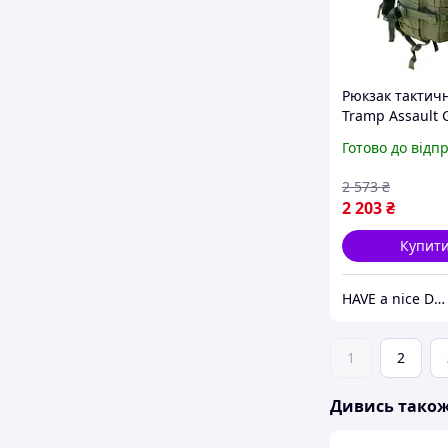
Рюкзак тактичн
Tramp Assault 
Готово до відп
2 573
₴
2 203
₴
Купит
HAVE a nice DAY
1
2
Дивись тако