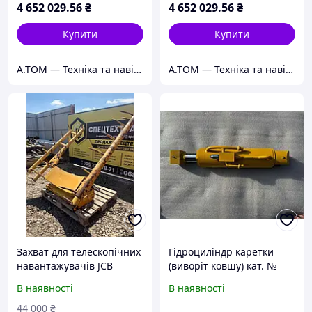
4 652 029
.56
₴
4 652 029
.56
₴
Купити
Купити
А.ТОМ — Техніка та навісне обладнання
А.ТОМ — Техніка та навісне обладнання
Захват для телескопічних
Гідроциліндр каретки
навантажувачів JCB
(виворіт ковшу) кат. №
565/60057 (№ 565/60164),
В наявності
В наявності
Навантажувач JCB 535/95
44 000
₴