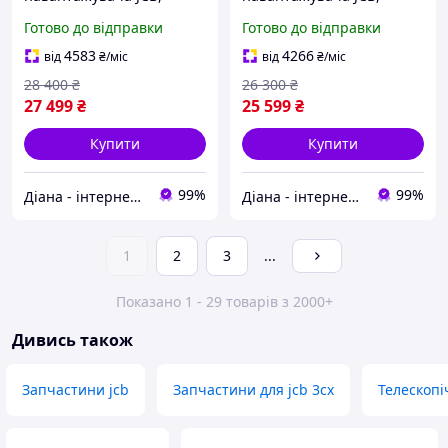
МАНІТУ 460/70R24
МАНІТУ 460/70R24
Готово до відправки
Готово до відправки
(17.5LR24) MIR 221 Steel
(17.5LR24)BOSS BH 30
Belted Tubeless Ascenso
Tubeless Ascenso
4583
4266
від
₴
/міс
від
₴
/міс
28 400
₴
26 300
₴
27 499
₴
25 599
₴
Купити
Купити
99%
99%
Діана - інтернет магазин шин для с/г техніки та мототранспорту
Діана - інтернет магазин шин для с/г техніки та мототранспорту
1
2
3
...
Показано 1 - 29 товарів з 2000+
Дивись також
Запчастини jcb
Запчастини для jcb 3cx
Телескоп