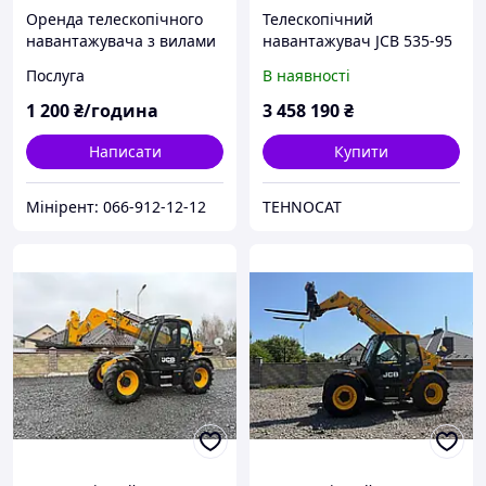
Оренда телескопічного
Телескопічний
навантажувача з вилами
навантажувач JCB 535-95
та ковшем Київ
AGRI 2017
Послуга
В наявності
1 200
₴/година
3 458 190
₴
Написати
Купити
Мінірент: 066-912-12-12
TEHNOCAT