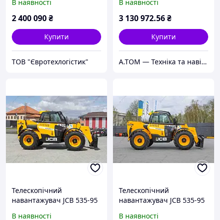
В наявності
В наявності
год. № 5612 B
2 400 090
₴
3 130 972
.56
₴
Купити
Купити
ТОВ "Євротехлогістик"
А.ТОМ — Техніка та навісне обладнання
Телескопічний
Телескопічний
навантажувач JCB 535-95
навантажувач JCB 535-95
2013 р. 55 кВт 4048 м/г.
2022 р. 55 кВт * 1954 м/
В наявності
В наявності
№5984 B
год. № 6360 B