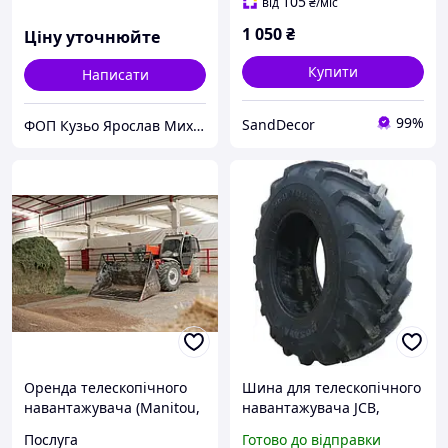
навантажувач JCB 125
105
від
₴
/міс
1 050
₴
Ціну уточнюйте
Купити
Написати
99%
SandDecor
ФОП Кузьо Ярослав Михайлович
Оренда телескопічного
Шина для телескопічного
навантажувача (Manitou,
навантажувача JCB,
JCB, CAT)
МАНІТУ 460/70R24 IM-302
Послуга
Готово до відправки
- Росава