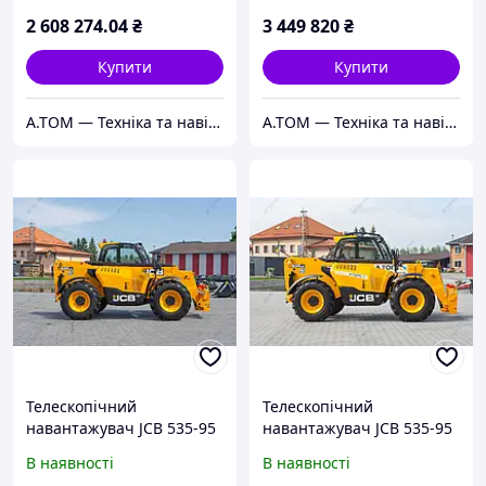
2 608 274
.04
₴
3 449 820
₴
Купити
Купити
А.ТОМ — Техніка та навісне обладнання
А.ТОМ — Техніка та навісне обладнання
Телескопічний
Телескопічний
навантажувач JCB 535-95
навантажувач JCB 535-95
2025 р. 55 кВт * Дж 262 м/
2025 р. 55 кВт*. Дж. 368
В наявності
В наявності
год. №6515 B
м/год. №6469 B