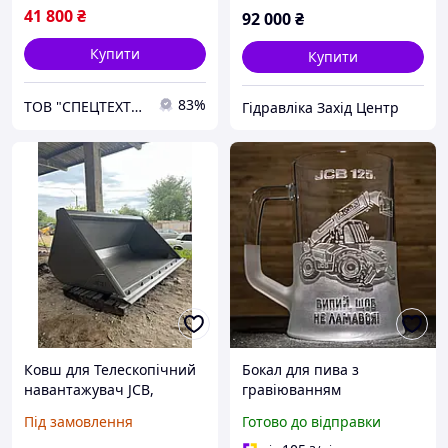
41 800
₴
92 000
₴
Купити
Купити
83%
ТОВ "СПЕЦТЕХТРАНС-БУКОВИНА"
Гідравліка Захід Центр
Ковш для Телескопічний
Бокал для пива з
навантажувач JCB,
гравіюванням
Manitou, Claas, САТ.
Телескопічний
Під замовлення
Готово до відправки
маніпулятор-