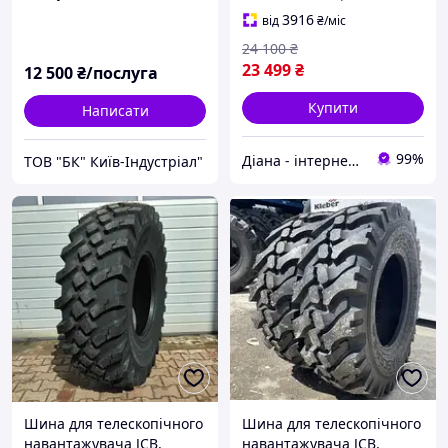
3916
від
₴
/міс
24 100
₴
23 499
₴
12 500
₴/послуга
Купити
Написати
99%
Діана - інтернет магазин шин для с/г техніки та мототранспорту
ТОВ "БК" Київ-Індустріал"
Шина для телескопічного
Шина для телескопічного
навантажувача JCB,
навантажувача JCB,