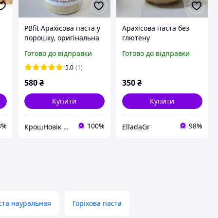
PBfit Арахісова паста у
Арахісова паста без
порошку, оригінальна
глютену
425 г
Готово до відправки
Готово до відправки
5.0
(1)
580
₴
350
₴
Купити
Купити
8%
100%
98%
КрошНовік Вітаміни Айхерб із США Україна
ElladaGr
ста науральная
Горіхова паста