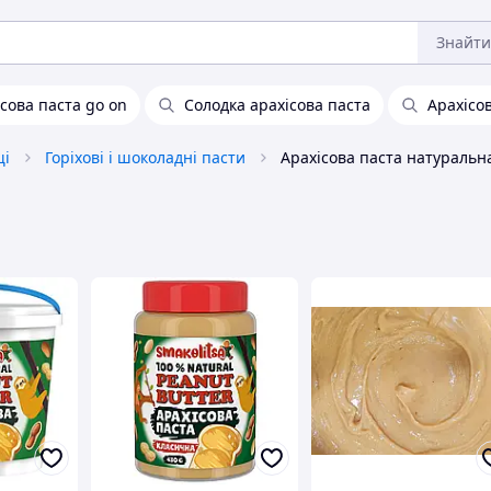
Знайти
сова паста go on
Солодка арахісова паста
Арахісо
щі
Горіхові і шоколадні пасти
Арахісова паста натуральн