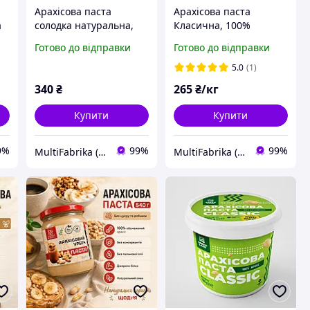
Арахісова паста
Арахісова паста
а
солодка натуральна,
Класична, 100%
без домішок 1кг
натуральна, власне
Готово до відправки
Готово до відправки
виробництво, 10 кг
5.0
(1)
340
₴
265
₴/кг
Купити
Купити
9%
99%
99%
MultiFabrika (Мультифабрика)
MultiFabrika (Мультифабрика)