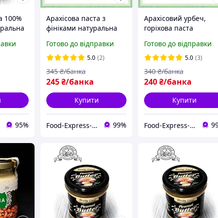
а 100%
Арахісова паста з
Арахісовий урбеч,
уральна
фініками натуральна
горіхова паста
0г
(без цукру) 540 г
натуральна (без цукр
равки
Готово до відправки
Готово до відправки
540г
5.0
(2)
5.0
(3)
345
₴/банка
340
₴/банка
245
₴/банка
240
₴/банка
и
Купити
Купити
95%
99%
9
Food-Express-інтернет магазин горіхів та сухофруктів оптом та в роздріб
Food-Express-інтернет магазин горіхів та сухофруктів оптом та в роздріб