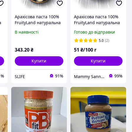
Арахісова паста 100%
Арахісова паста 100%
а
FruityLand натуральна
FruityLand натуральна
без домішок, 1 кг.
без домішок, 100 г
В наявності
Готово до відправки
(скло)
5.0
(2)
343
.20
₴
51
₴/100 г
Купити
Купити
1%
91%
99%
SLIFE
Mammy Sanny Shop