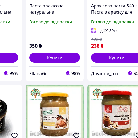
а
Паста арахісова
Арахісова паста 540 г
альна,
натуральна
Паста з арахісу для
ласне
сніданку Арахісова
равки
Готово до відправки
Готово до відправки
0 кг
паста з фініками
Натуральна арахісов
24
від
₴
/міс
паста Для тостів
476
₴
Десертів
350
₴
238
₴
и
Купити
Купити
99%
98%
9
ElladaGr
Дружній_горіх.юа