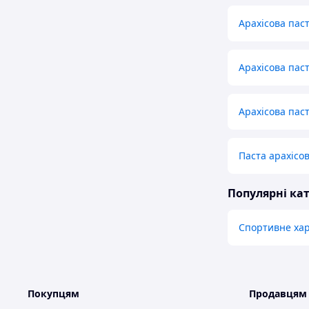
Арахісова пас
Арахісова пас
Арахісова паст
Паста арахісо
Популярні кат
Спортивне ха
Покупцям
Продавцям