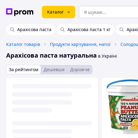
Каталог
Арахісова паста
Арахісова паста 1 кг
Арахі
Каталог товарів
Продукти харчування, напої
Солодо
Арахісова паста натуральна
в Україні
За рейтингом
Дешевше
Дорожче