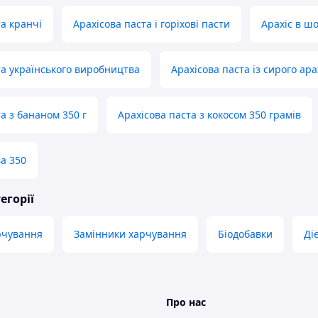
та кранчі
Арахісова паста і горіхові пасти
Арахіс в ш
та українського виробництва
Арахісова паста із сирого ара
а з бананом 350 г
Арахісова паста з кокосом 350 грамів
ва 350
егорії
рчування
Замінники харчування
Біодобавки
Ді
Про нас