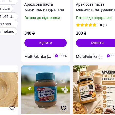
Арахісова паста зі шматочками арахісу
Арахісова паста
Арахісова паста
та сша
класична, натуральна
класична, натуральн
1 кг Smakolitsa
430 г ТМ Smakolitsa
Арахісова паста без цукру
Готово до відправки
Готово до відправки
Арахісова Паста солона
5.0
(1)
а helaes
340
₴
200
₴
Купити
Купити
99%
9
MultiFabrika (Мультифабрика)
MultiFabrika (Мультифабрика)