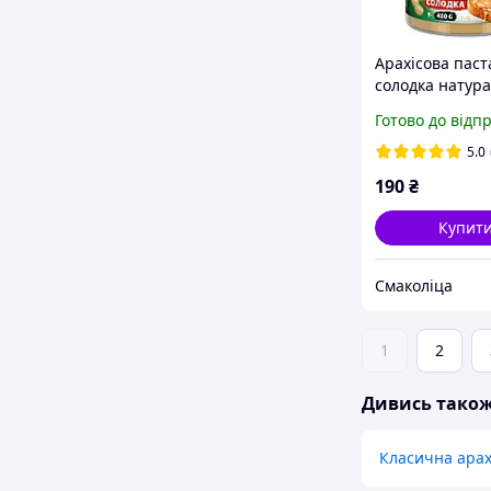
Арахісова паст
солодка натура
без домішок, 43
Готово до відп
5.0
190
₴
Купит
Смаколіца
1
2
Дивись тако
Класична арах