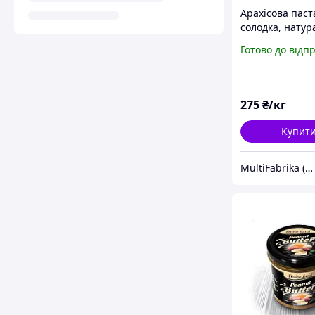
Арахісова паст
солодка, натур
без домішок, в
Готово до відп
виробництво 1
275
₴/кг
Купит
MultiFabrika (Мультифабрика)