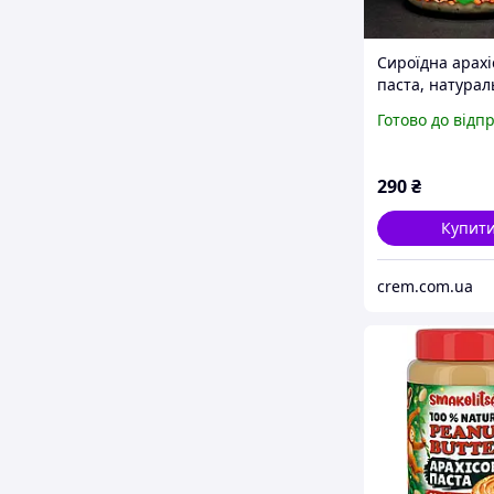
Сироїдна арахі
паста, натурал
добавок Ecoliya
Готово до відп
290
₴
Купит
crem.com.ua