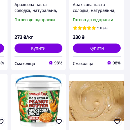
Арахісова паста
Арахісова паста
солодка, натуральна,
солодка, натуральна,
без домішок, 10кг
без домішок, 1кг
Готово до відправки
Готово до відправки
Смаколіца
Смаколіца
5.0
(4)
273
₴/кг
330
₴
Купити
Купити
8%
98%
98%
Смаколіца
Смаколіца