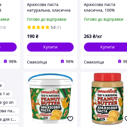
а
Арахісова паста
Арахісова паста
%
натуральна, класична
класична, 100%
г
430 г
натуральна, 10кг
равки
Готово до відправки
Готово до відправки
(13)
5.0
(1)
190
₴
263
₴/кг
и
Купити
Купити
98%
98%
9
Смаколіца
Смаколіца
а
 1 кг
а go on
Солодка арахісова паста
Арахісова паста для спортсменів