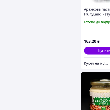
Арахісова паст
FruityLand нат
без добавок 30
Готово до відп
163
.20
₴
Купит
Кухня на мільйон