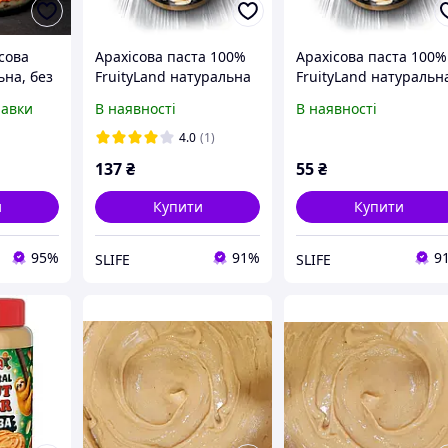
сова
Арахісова паста 100%
Арахісова паста 100%
ьна, без
FruityLand натуральна
FruityLand натуральн
 200 мл
без домішок, 300 г
без домішок, 100 г
равки
В наявності
В наявності
4.0
(1)
137
₴
55
₴
и
Купити
Купити
95%
91%
9
SLIFE
SLIFE