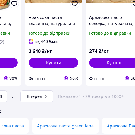
а
Арахісова паста
Арахісова паста
льна,
класична, натуральна
солодка, натуральна,
0 г
на 100%, без домішок,
без домішок 10кг
равки
Готово до відправки
Готово до відправки
10 кг
440
(2)
від
₴
/міс
2 640
₴/кг
274
₴/кг
и
Купити
Купити
98%
98%
9
Фітотоп
Фітотоп
3
...
Вперед
Показано 1 - 29 товарів з 1000+
ж
ісова паста
Арахісова паста green lane
Арахісова Па