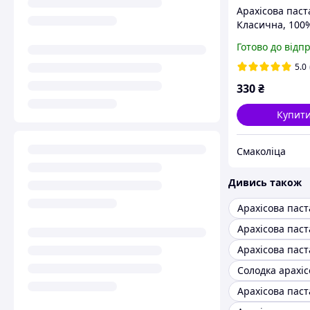
Арахісова паст
Класична, 100
натуральна, 1к
Готово до відп
5.0
330
₴
Купит
Смаколіца
Дивись також
Арахісова паст
Арахісова паста
Арахісова паст