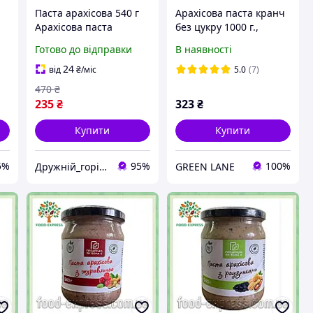
Паста арахісова 540 г
Арахісова паста кранч
Арахісова паста
без цукру 1000 г.,
натуральна Арахісовий
натуральна, без
Готово до відправки
В наявності
крем Без добавок Для
консервантів та
а
тостів Каші Десертів
домішок CLASSIC
24
від
₴
/міс
5.0
(7)
Паста з арахісу
CRUNCH
470
₴
натуральна
235
₴
323
₴
Купити
Купити
5%
95%
100%
Дружній_горіх.юа
GREEN LANE