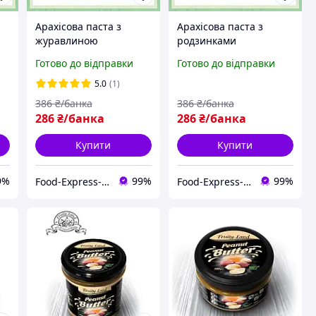
Арахісова паста з
Арахісова паста з
журавлиною
родзинками
у)
натуральна (без цукру)
натуральна (без цукру)
Готово до відправки
Готово до відправки
540г
540г
5.0
(1)
386
₴/банка
386
₴/банка
286
₴/банка
286
₴/банка
Купити
Купити
9%
99%
99%
Food-Express-інтернет магазин горіхів та сухофруктів оптом та в роздріб
Food-Express-інтернет магазин горіхів та сухофруктів оптом та в роздріб