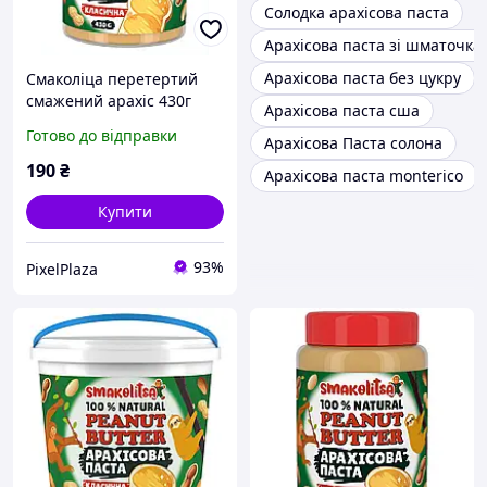
Солодка арахісова паста
Арахісова паста зі шматочка
Арахісова паста без цукру
Смаколіца перетертий
смажений арахіс 430г
Арахісова паста сша
90XC25337
Готово до відправки
Арахісова Паста солона
190
₴
Арахісова паста monterico
Купити
93%
PixelPlaza