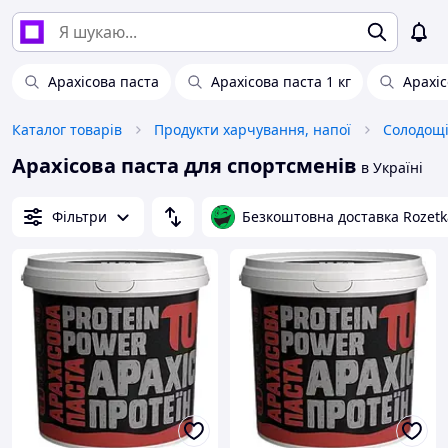
Арахісова паста
Арахісова паста 1 кг
Арахі
Каталог товарів
Продукти харчування, напої
Солодощ
Арахісова паста для спортсменів
в Україні
Фільтри
Безкоштовна доставка Rozetk