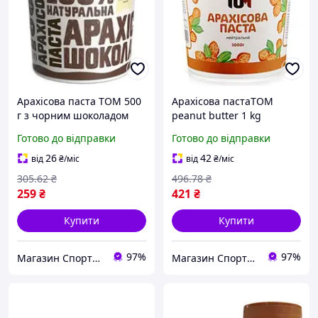
Арахісова паста TOM 500
Арахісова пастаTOM
г з чорним шоколадом
peanut butter 1 kg
Класична
Готово до відправки
Готово до відправки
26
42
від
₴
/міс
від
₴
/міс
305
.62
₴
496
.78
₴
259
₴
421
₴
Купити
Купити
97%
97%
Магазин Спортивного Харчування BBpower.in.ua
Магазин Спортивного Харчування BBpower.in.ua