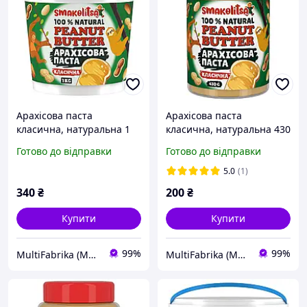
Арахісова паста
Арахісова паста
класична, натуральна 1
класична, натуральна 430
кг Smakolitsa
г ТМ Smakolitsa
Готово до відправки
Готово до відправки
5.0
(1)
340
₴
200
₴
Купити
Купити
99%
99%
MultiFabrika (Мультифабрика)
MultiFabrika (Мультифабрика)