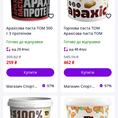
Арахісова паста TOM 500
Горіхова паста TOM
г З протеїном
Арахісова паста ТОМ
Арахісова паста з чорним
Готово до відправки
Готово до відправки
шоколадом, 1000 г.
26
46
від
₴
/міс
від
₴
/міс
305
.62
₴
545
.16
₴
259
₴
462
₴
Купити
Купити
97%
97%
Магазин Спортивного Харчування BBpower.in.ua
Магазин Спортивного Харчування BBpower.in.ua