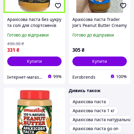
Арахісова паста без цукру
Арахісова паста Trader
та солі для спортсменів
Joe's Peanut Butter Creamy
GoOn Nutrition Peanut
600 г кремова, 90%
Готово до відправки
Готово до відправки
Butter Crunchy 900 g
арахісу
430
.30
₴
331
₴
305
₴
Купити
Купити
99%
100%
Інтернет-магазин Vitaminka
Evrobrends
Дивись також
Арахісова паста
Арахісова паста 1 кг
Арахісова паста натуральна
Арахісова паста go on