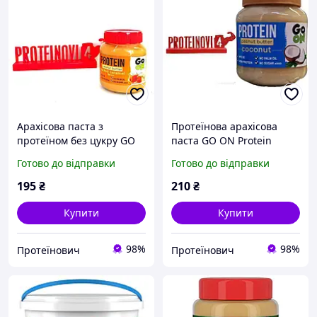
Арахісова паста з
Протеїнова арахісова
протеїном без цукру GO
паста GO ON Protein
ON Protein Peanut butter
Peanut butter Coconut
Готово до відправки
Готово до відправки
350gr
350gr
195
₴
210
₴
Купити
Купити
98%
98%
Протеїнович
Протеїнович