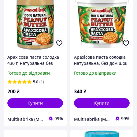
Арахісова паста солодка
Арахісова паста солодка
430 г, натуральна без
натуральна, без домішок
домішок, Смаколіца
1кг
Готово до відправки
Готово до відправки
5.0
(1)
200
₴
340
₴
Купити
Купити
99%
99%
MultiFabrika (Мультифабрика)
MultiFabrika (Мультифабрика)