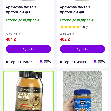
Арахісова паста з
Арахісова паста з
протеїном для
протеїном для
спортсменів без цукру та
спортсменів та активних
Готово до відправки
Готово до відправки
консервантів TOM peanut
людей TOM peanut butter
butter 1kg star
1кг
5.0
(1)
525
.20
₴
498
.48
₴
404
₴
402
₴
Купити
Купити
99%
99%
Інтернет-магазин Vitaminka
Інтернет магазин спортивного харчування Sport-Pit