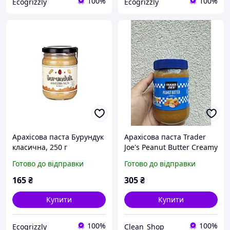
100%
100%
Ecogrizzly
Ecogrizzly
Арахісова паста Бурундук
Арахісова паста Trader
класична, 250 г
Joe's Peanut Butter Creamy
600 г кремова, 90%
Готово до відправки
Готово до відправки
арахісу
165
₴
305
₴
Купити
Купити
100%
100%
Ecogrizzly
Clean_Shop