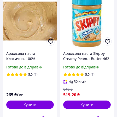
Арахісова паста
Арахісова паста Skippy
Класична, 100%
Creamy Peanut Butter 462
натуральна, власне
г
Готово до відправки
Готово до відправки
виробництво, 10 кг
5.0
(1)
5.0
(1)
52
від
₴
/міс
649
₴
265
₴/кг
519
.20
₴
Купити
Купити