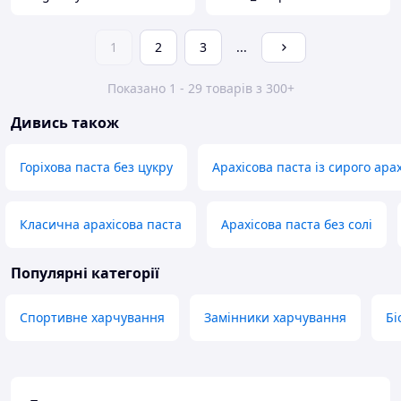
1
2
3
...
Показано 1 - 29 товарів з 300+
Дивись також
Горіхова паста без цукру
Арахісова паста із сирого арах
Класична арахісова паста
Арахісова паста без солі
Популярні категорії
Спортивне харчування
Замінники харчування
Бі