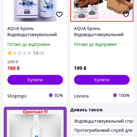
AQUA Бронь
AQUA Бронь
Водовідштовхувальний
Водовідштовхувальний
спрей для взуття, одягу
спрей для взуття, одягу
Готово до відправки
Готово до відправки
(Аква Бронь)
(Аква Бронь)
1.0
(3)
280
₴
180
₴
199
₴
Купити
Купити
92%
100%
Shoptops
Leviora
Дивись також
Водовідштовхувальний спре
Протигрибковий спрей для в