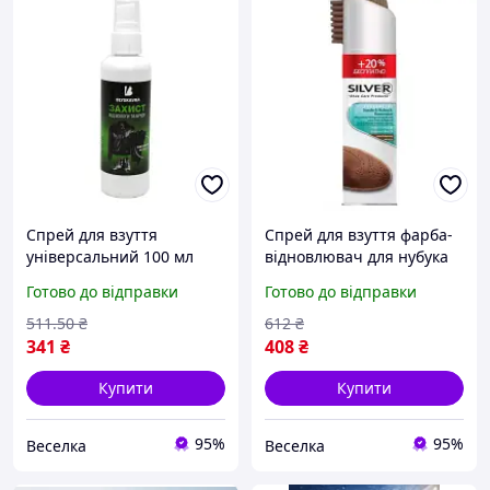
Спрей для взуття
Спрей для взуття фарба-
універсальний 100 мл
відновлювач для нубука
захист від води та бруду
та замші коричневий для
Готово до відправки
Готово до відправки
для шкіри замші
догляду за взуттям 300 мл
текстилю FLAME
FLAME
511
.50
₴
612
₴
341
₴
408
₴
Купити
Купити
95%
95%
Веселка
Веселка