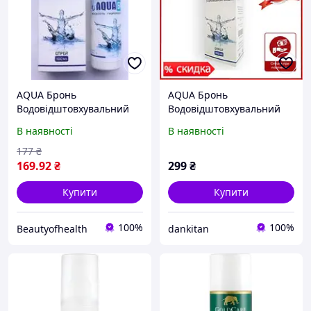
AQUA Бронь
AQUA Бронь
Водовідштовхувальний
Водовідштовхувальний
спрей для взуття, одягу
спрей для взуття, одягу
В наявності
В наявності
(Аква Бронь) 100.0 мл
(Аква Бронь)
Бразилія
177
₴
169
.92
₴
299
₴
Купити
Купити
100%
100%
Beautyofhealth
dankitan