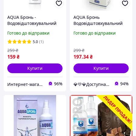
AQUA Бронь -
AQUA Бронь
Водовідштовхувальний
Водовідштовхувальний
спрей для взуття, одягу
спрей для взуття, одягу
Готово до відправки
Готово до відправки
(Аква Бронь)
(Аква Бронь)
5.0
(1)
259
₴
299
₴
159
₴
197
.34
₴
Купити
Купити
96%
94%
Интернет-магазин "hotdeal"
💎💛💎Доступна-Аптека 💎💛💎