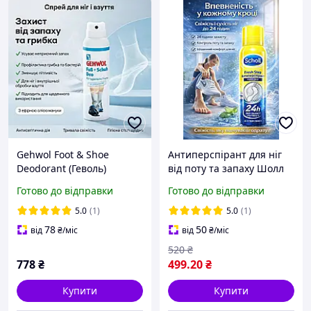
Gehwol Foot & Shoe
Антиперспірант для ніг
Deodorant (Геволь)
від поту та запаху Шолл
дезодорант-спрей для ніг
Scholl Fresh Step 24h
Готово до відправки
Готово до відправки
і взуття від запаху та
спрей для стоп і взуття,
грибка, свіжість і захист,
захист 24 години, 150 мл
5.0
(1)
5.0
(1)
150 мл
78
50
від
₴
/міс
від
₴
/міс
520
₴
778
₴
499
.20
₴
Купити
Купити