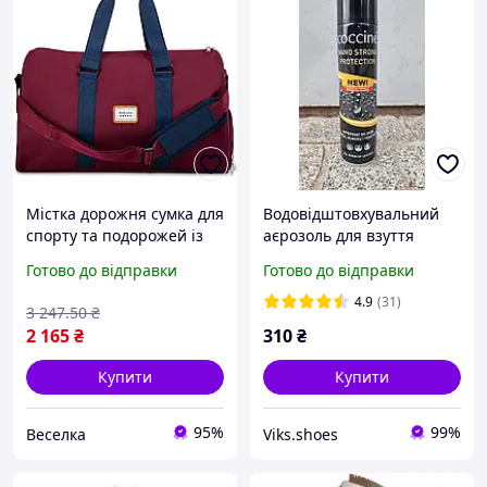
Містка дорожня сумка для
Водовідштовхувальний
спорту та подорожей із
аєрозоль для взуття
відсіком для взуття 42
COCCINE NANO STRONG
Готово до відправки
Готово до відправки
літри
PRETTION 400 мл.
водовідштовхувальна
4.9
(31)
3 247
.50
₴
FLAME
2 165
₴
310
₴
Купити
Купити
95%
99%
Веселка
Viks.shoes