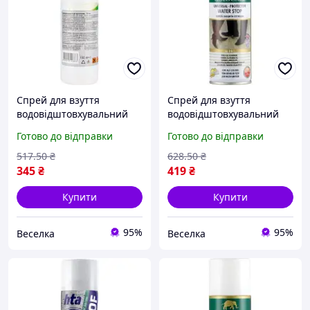
Спрей для взуття
Спрей для взуття
водовідштовхувальний
водовідштовхувальний
захисний для кросівок і
універсальний для
Готово до відправки
Готово до відправки
черевиків від вологи
захисту шкіри текстилю
бруду 100 мл FLAME
синтетики 200 мл SPICY
517
.50
₴
628
.50
₴
345
₴
419
₴
Купити
Купити
95%
95%
Веселка
Веселка