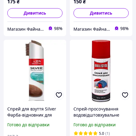
аксесуарів
аксесуарів
175
₴
150
₴
Дивитись
Дивитись
98%
98%
Магазин Файна майстерня
Магазин Файна майстерня
Спрей для взуття Silver
Спрей-просочування
Фарба-відновник для
водовідштовхувальне
нубуку та замші
Ballistol Pluvonin 200мл
Готово до відправки
Готово до відправки
Коричневий 300 мл
8690757002598 buzyna
5.0
(1)