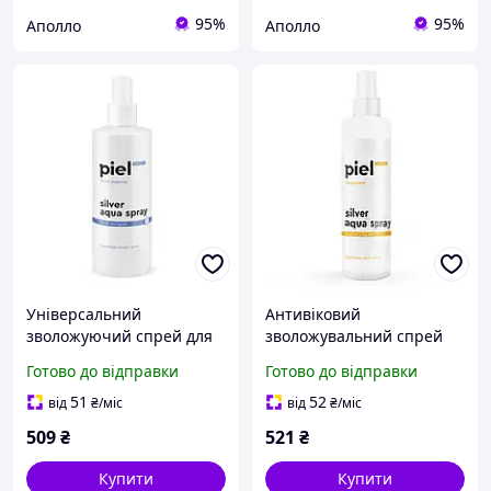
95%
95%
Аполло
Аполло
Універсальний
Антивіковий
зволожуючий спрей для
зволожувальний спрей
всіх типів шкіри Silver
для шкіри обличчя Piel
Готово до відправки
Готово до відправки
Aqua Spray, 200 мл Piel
Silver Aqua Spray 250 мл
Cosmetics
51
52
від
₴
/міс
від
₴
/міс
509
₴
521
₴
Купити
Купити