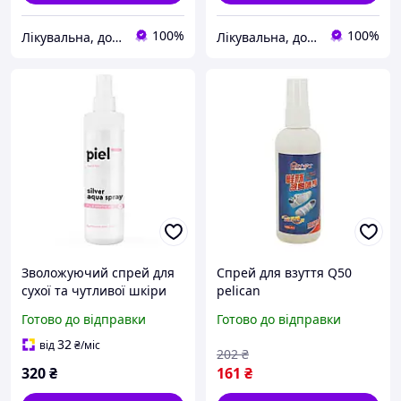
100%
100%
Лікувальна, доглядова та професійна косметика
Лікувальна, доглядова та професійна косметика
Зволожуючий спрей для
Спрей для взуття Q50
сухої та чутливої шкіри
pelican
Piel Silver Aqua Spray
Готово до відправки
Готово до відправки
32
від
₴
/міс
202
₴
320
₴
161
₴