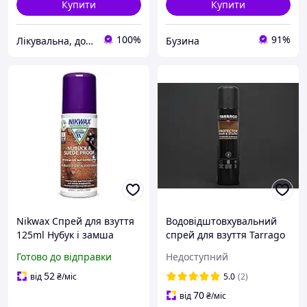
Купити
Купити
100%
91%
Лікувальна, доглядова та професійна косметика
Бузина
Nikwax Спрей для взуття
Водовідштовхувальний
125ml Нубук і замша
спрей для взуття Tarrago
Водовідштовхувальні
Protector Universal
Готово до відправки
Недоступний
властивості Легке
нанесення
52
від
₴
/міс
5.0
(2)
70
від
₴
/міс