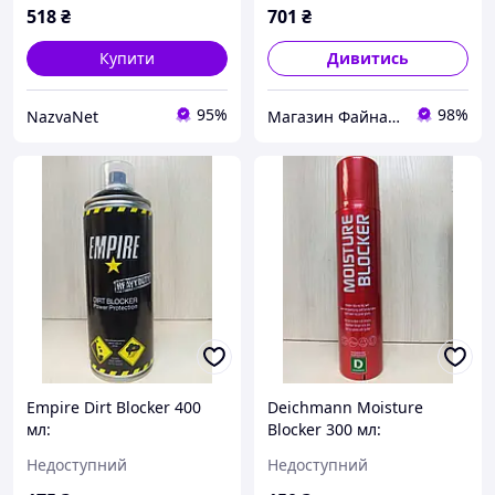
518
₴
701
₴
Купити
Дивитись
95%
98%
NazvaNet
Магазин Файна майстерня
Empire Dirt Blocker 400
Deichmann Moisture
мл:
Blocker 300 мл:
Водовідштовхувальний
Водовідштовхувальний
Недоступний
Недоступний
спрей для взуття та
спрей для взуття та