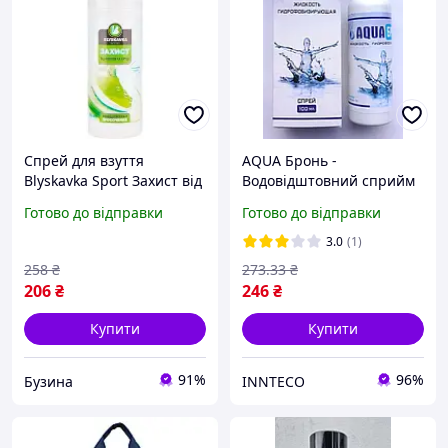
Спрей для взуття
AQUA Бронь -
Blyskavka Sport Захист від
Водовідштовний сприйм
вологи та бруду
для взуття, одяг (Аква
Готово до відправки
Готово до відправки
Водовідштовхувальне
Бронь)
просочення 100 мл
3.0
(1)
4820214190863 buzyna
258
₴
273
.33
₴
206
₴
246
₴
Купити
Купити
91%
96%
Бузина
INNTECO