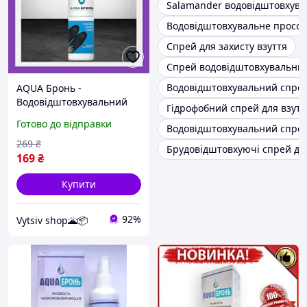
Salamander водовідштовхув
Водовідштовхувальне просоч
Спрей для захисту взуття
Спрей водовідштовхувальний
Водовідштовхувальний спрей
AQUA Бронь -
Водовідштовхувальний
Гідрофобний спрей для взутт
спрей для взуття, одягу
Готово до відправки
Водовідштовхувальний спрей
(Аква Бронь) 100ml
(Порвана етикетка)
269
₴
Брудовідштовхуючі спрей для
169
₴
Купити
92%
Vytsiv shop🌋📦