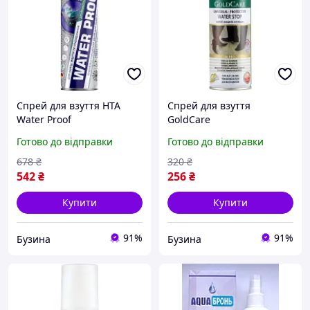
Спрей для взуття HTA
Спрей для взуття
Water Proof
GoldCare
Водовідштовхувальний
Водовідштовхувальний
Готово до відправки
Готово до відправки
400 мл HTA1022 mayak
Універсальний 200 мл
8697704012846 buzyna
678
₴
320
₴
542
₴
256
₴
Купити
Купити
91%
91%
Бузина
Бузина