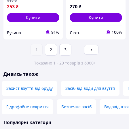
317
₴
253
₴
270
₴
Купити
Купити
91%
100%
Бузина
Лють
1
2
3
...
Показано 1 - 29 товарів з 6000+
Дивись також
Захист взуття від бруду
Засіб від води для взуття
Гідрофобне покриття
Безпечне засіб
Водовідштов
Популярні категорії